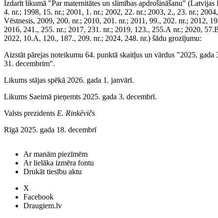
Izdarīt likumā "Par maternitātes un slimības apdrošināšanu" (Latvijas
4. nr.; 1998, 15. nr.; 2001, 1. nr.; 2002, 22. nr.; 2003, 2., 23. nr.; 2004,
Vēstnesis, 2009, 200. nr.; 2010, 201. nr.; 2011, 99., 202. nr.; 2012, 192
2016, 241., 255. nr.; 2017, 231. nr.; 2019, 123., 255.A nr.; 2020, 57
2022, 10.A, 120., 187., 209. nr.; 2024, 248. nr.) šādu grozījumu:
Aizstāt pārejas noteikumu 64. punktā skaitļus un vārdus "2025. gada
31. decembrim".
Likums stājas spēkā 2026. gada 1. janvārī.
Likums Saeimā pieņemts 2025. gada 3. decembrī.
Valsts prezidents
E. Rinkēvičs
Rīgā 2025. gada 18. decembrī
Ar manām piezīmēm
Ar lielāka izmēra fontu
Drukāt tiesību aktu
X
Facebook
Draugiem.lv