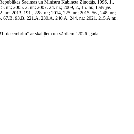
 Republikas Saeimas un Ministru Kabineta Ziņotājs, 1996, 1.,
 5. nr.; 2005, 2. nr.; 2007, 24. nr.; 2009, 2., 15. nr.; Latvijas
. nr.; 2013, 191., 228. nr.; 2014, 225. nr.; 2015, 56., 248. nr.;
.B, 67.B, 93.B, 221.A, 230.A, 240.A, 244. nr.; 2021, 215.A nr.;
 31. decembrim" ar skaitļiem un vārdiem "2026. gada