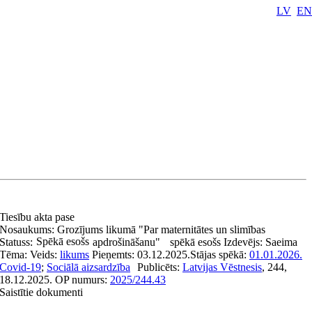
LV
EN
Tiesību akta pase
Nosaukums:
Grozījums likumā "Par maternitātes un slimības
Spēkā esošs
Statuss:
apdrošināšanu"
spēkā esošs
Izdevējs:
Saeima
Tēma:
Veids:
likums
Pieņemts:
03.12.2025.
Stājas spēkā:
01.01.2026.
Covid-19
;
Sociālā aizsardzība
Publicēts:
Latvijas Vēstnesis
, 244,
18.12.2025.
OP numurs:
2025/244.43
Saistītie dokumenti