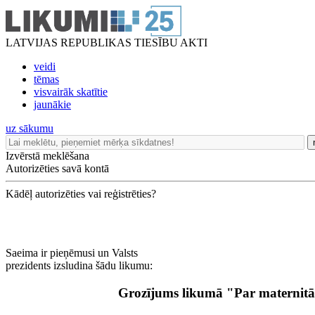
LATVIJAS REPUBLIKAS TIESĪBU AKTI
veidi
tēmas
visvairāk skatītie
jaunākie
uz sākumu
Izvērstā meklēšana
Autorizēties savā kontā
Kādēļ autorizēties vai reģistrēties?
Saeima ir pieņēmusi un Valsts
prezidents izsludina šādu likumu:
Grozījums likumā "Par maternitā