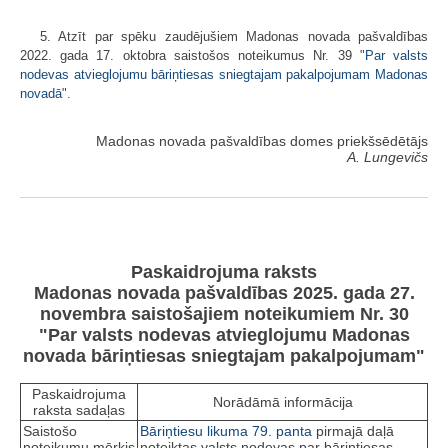
5. Atzīt par spēku zaudējušiem Madonas novada pašvaldības
2022. gada 17. oktobra saistošos noteikumus Nr. 39 "
Par valsts
nodevas atvieglojumu bāriņtiesas sniegtajam pakalpojumam Madonas
novadā
".
Madonas novada pašvaldības domes priekšsēdētājs
A. Lungevičs
Paskaidrojuma raksts
Madonas novada pašvaldības 2025. gada 27.
novembra saistošajiem noteikumiem Nr. 30
"Par valsts nodevas atvieglojumu Madonas
novada bāriņtiesas sniegtajam pakalpojumam"
Paskaidrojuma
Norādāmā informācija
raksta sadaļas
Saistošo
Bāriņtiesu likuma
79. panta
pirmajā daļā
noteikumu mērķis
noteiktas valsts nodevas par bāriņtiesas