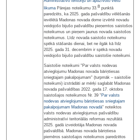
Administratīvo teritoriju un apdzīvoto vietu
8
likuma
Pārejas noteikumu 33.
punktā
paredzēts, ka 2025. gada pašvaldību vēlēšanās
ievēlētā Madonas novada dome izvērtē novadu
veidojošo bijušo pašvaldību pieņemtos saistošos
noteikumus un pieņem jaunus novada saistošos
noteikumus. Līdz novada saistošo noteikumu
spēkā stāšanās dienai, bet ne ilgāk kā līdz
2025. gada 31. decembrim ir spēkā novadu
veidojošo bijušo pašvaldību saistošie noteikumi.
Saistošie noteikumi "Par valsts nodevas
atvieglojumu Madonas novada bāriņtiesas
sniegtajam pakalpojumam" (turpmāk – saistošie
noteikumi) izstrādāti ar mērķi saglabāt Madonas
novada pašvaldības 2022. gada 17. oktobra
saistošajos noteikumos Nr. 39 "
Par valsts
nodevas atvieglojumu bāriņtiesas sniegtajam
pakalpojumam Madonas novadā
" noteiktos
valsts nodevas atvieglojumus pašvaldību
administratīvi teritoriālās reformas rezultātā
2025. gadā izveidotāja Madonas novada
pašvaldībā. Madonas novada bāriņtiesa
piemēros saistošajos noteikumos paredzētos