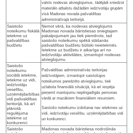
valsts nodevas atvieglojumus, tādējādi sniedzot
materiālo atbalstu dažādām iedzīvotāju grupām
visā Madonas novada pašvaldības
administratīvajā teritorijā.
Saistošo
Ņemot vērā, ka nodevas atvieglojums
noteikumu fiskālā
Madonas novada bāriņtiesas sniegtajam
ietekme uz
pakalpojumam jau tiek piemērots, tad
pašvaldības
saistošo noteikumu spēkā stāšanās
budžetu
pašvaldības budžetu būtiski neietekmēs.
Ietekme uz budžetu ir atkarīga arī no
iedzīvotāju aktivitātes, izmantojot nodevas
atvieglojumu.
Saistošo
Pašvaldības administratīvās teritorijas
noteikumu
sociālā ietekme,
iedzīvotājiem, izmantojot saistošajos
ietekme uz vidi,
noteikumos paredzēto atvieglojumu, tiek
iedzīvotāju
uzlabota finansiālā situācijā, kā arī iespēja
veselību,
pieņemt mantojumu nepilngadīgās personas
uzņēmējdarbības
vārdā ar mazākiem finansiāliem resursiem.
vidi pašvaldības
teritorijā, kā arī
Saistošo noteikumu izdošanai nav ietekmes uz
plānotā
regulējuma
vidi, iedzīvotāju veselību, uzņēmējdarbības vidi
ietekme uz
un konkurenci.
konkurenci
Saistošo
Madonas novada bāriņtiesa nodrošinās