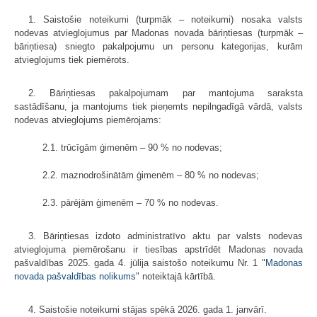
1. Saistošie noteikumi (turpmāk – noteikumi) nosaka valsts
nodevas atvieglojumus par Madonas novada bāriņtiesas (turpmāk –
bāriņtiesa) sniegto pakalpojumu un personu kategorijas, kurām
atvieglojums tiek piemērots.
2. Bāriņtiesas pakalpojumam par mantojuma saraksta
sastādīšanu, ja mantojums tiek pieņemts nepilngadīgā vārdā, valsts
nodevas atvieglojums piemērojams:
2.1. trūcīgām ģimenēm – 90 % no nodevas;
2.2. maznodrošinātām ģimenēm – 80 % no nodevas;
2.3. pārējām ģimenēm – 70 % no nodevas.
3. Bāriņtiesas izdoto administratīvo aktu par valsts nodevas
atvieglojuma piemērošanu ir tiesības apstrīdēt Madonas novada
pašvaldības 2025. gada 4. jūlija saistošo noteikumu Nr. 1 "
Madonas
novada pašvaldības nolikums
" noteiktajā kārtībā.
4. Saistošie noteikumi stājas spēkā 2026. gada 1. janvārī.