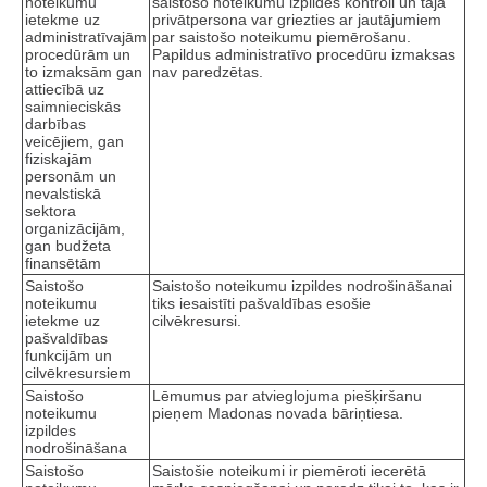
noteikumu
saistošo noteikumu izpildes kontroli un tajā
ietekme uz
privātpersona var griezties ar jautājumiem
administratīvajām
par saistošo noteikumu piemērošanu.
procedūrām un
Papildus administratīvo procedūru izmaksas
to izmaksām gan
nav paredzētas.
attiecībā uz
saimnieciskās
darbības
veicējiem, gan
fiziskajām
personām un
nevalstiskā
sektora
organizācijām,
gan budžeta
finansētām
Saistošo
Saistošo noteikumu izpildes nodrošināšanai
noteikumu
tiks iesaistīti pašvaldības esošie
ietekme uz
cilvēkresursi.
pašvaldības
funkcijām un
cilvēkresursiem
Saistošo
Lēmumus par atvieglojuma piešķiršanu
noteikumu
pieņem Madonas novada bāriņtiesa.
izpildes
nodrošināšana
Saistošo
Saistošie noteikumi ir piemēroti iecerētā