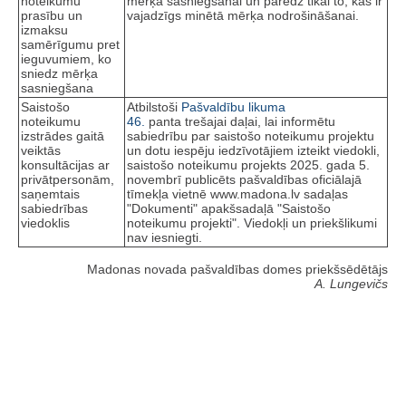
noteikumu
mērķa sasniegšanai un paredz tikai to, kas ir
prasību un
vajadzīgs minētā mērķa nodrošināšanai.
izmaksu
samērīgumu pret
ieguvumiem, ko
sniedz mērķa
sasniegšana
Saistošo
Atbilstoši
Pašvaldību likuma
noteikumu
46.
panta trešajai daļai, lai informētu
izstrādes gaitā
sabiedrību par saistošo noteikumu projektu
veiktās
un dotu iespēju iedzīvotājiem izteikt viedokli,
konsultācijas ar
saistošo noteikumu projekts 2025. gada 5.
privātpersonām,
novembrī publicēts pašvaldības oficiālajā
saņemtais
tīmekļa vietnē www.madona.lv sadaļas
sabiedrības
"Dokumenti" apakšsadaļā "Saistošo
viedoklis
noteikumu projekti". Viedokļi un priekšlikumi
nav iesniegti.
Madonas novada pašvaldības domes priekšsēdētājs
A. Lungevičs