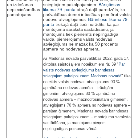
un izdošanas
sniegtajiem pakalpojumiem.
Bāriņtiesas
nepieciešamības
likuma
79. panta
otrajā daļā paredzēts, ka
pamatojums
pašvaldības domei ir tiesības piemērot valsts
nodevu atvieglojumus.
Bāriņtiesu likuma
79.
panta
trešajā daļā tieši norādīts, ka par
mantojuma saraksta sastādīšanu, ja
mantojums tiek pieņemts nepilngadīgā
vārdā, piemērojams valsts nodevas
atvieglojums ne mazāk kā 50 procentu
apmērā no nodevas apmēra.
Ar Madonas novada pašvaldības 2022. gada 17.
oktobra saistošajiem noteikumiem Nr. 39 "
Par
valsts nodevas atvieglojumu bāriņtiesas
sniegtajam pakalpojumam Madonas novadā
" tika
noteikts valsts nodevas atvieglojums 90 %
apmērā no nodevas apmēra – trūcīgām
ģimenēm, atvieglojums 80 % apmērā no
nodevas apmēra – maznodrošinātām ģimenēm,
atvieglojums 70 % apmērā no nodevas apmēra –
pārējām ģimenēm, Madonas novada bāriņtiesas
sniegtajam pakalpojumam – mantojuma saraksta
sastādīšana, ja mantojumu pieņem
nepilngadīgas personas vārdā.