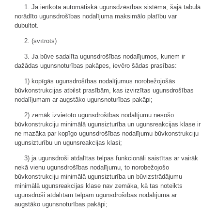
1. Ja ierīkota automātiskā ugunsdzēsības sistēma, šajā tabulā
norādīto ugunsdrošības nodalījuma maksimālo platību var
dubultot.
2. (svītrots)
3. Ja būve sadalīta ugunsdrošības nodalījumos, kuriem ir
dažādas ugunsnoturības pakāpes, ievēro šādas prasības:
1) kopīgās ugunsdrošības nodalījumus norobežojošās
būvkonstrukcijas atbilst prasībām, kas izvirzītas ugunsdrošības
nodalījumam ar augstāko ugunsnoturības pakāpi;
2) zemāk izvietoto ugunsdrošības nodalījumu nesošo
būvkonstrukciju minimālā ugunsizturība un ugunsreakcijas klase ir
ne mazāka par kopīgo ugunsdrošības nodalījumu būvkonstrukciju
ugunsizturību un ugunsreakcijas klasi;
3) ja ugunsdroši atdalītas telpas funkcionāli saistītas ar vairāk
nekā vienu ugunsdrošības nodalījumu, to norobežojošo
būvkonstrukciju minimālā ugunsizturība un būvizstrādājumu
minimālā ugunsreakcijas klase nav zemāka, kā tas noteikts
ugunsdroši atdalītām telpām ugunsdrošības nodalījumā ar
augstāko ugunsnoturības pakāpi;