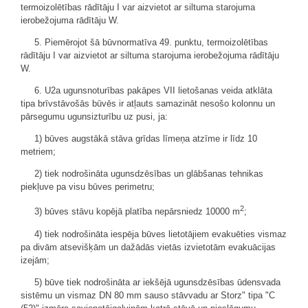
termoizolētības rādītāju I var aizvietot ar siltuma starojuma
ierobežojuma rādītāju W.
5. Piemērojot šā būvnormatīva 49. punktu, termoizolētības
rādītāju I var aizvietot ar siltuma starojuma ierobežojuma rādītāju
W.
6. U2a ugunsnoturības pakāpes VII lietošanas veida atklāta
tipa brīvstāvošās būvēs ir atļauts samazināt nesošo kolonnu un
pārsegumu ugunsizturību uz pusi, ja:
1) būves augstākā stāva grīdas līmeņa atzīme ir līdz 10
metriem;
2) tiek nodrošināta ugunsdzēsības un glābšanas tehnikas
piekļuve pa visu būves perimetru;
2
3) būves stāvu kopējā platība nepārsniedz 10000 m
;
4) tiek nodrošināta iespēja būves lietotājiem evakuēties vismaz
pa divām atsevišķām un dažādās vietās izvietotām evakuācijas
izejām;
5) būve tiek nodrošināta ar iekšējā ugunsdzēsības ūdensvada
sistēmu un vismaz DN 80 mm sauso stāvvadu ar Storz" tipa "C