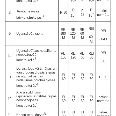
konstrukcijas
30
30
R
R
R
netiek
Jumta nesošās
8.
R 30
2
2
15
normēta
15
15
3
būvkonstrukcijas
REI
REI
REI
REI
REI
9.
Ugunsdroša siena
180-
120-
60-
60-
M
M
M
60-M
M
Ugunsdrošības nodalījuma
REI
REI
REI
REI
REI
norobežojošā
10.
180
120
60
60
8
konstrukcija
60
Durvis, logi, vārti, lūkas un
vārsti ugunsdrošās sienās
EI
EI
EI
EI
un ugunsdrošības
11.
EI 30
60
60
30
30
nodalījuma norobežojošās
4
konstrukcijās
Ailu aizpildījums
ugunsdroši atdalītas telpas
EI
EI
EI
EI
netiek
12.
norobežojošās
30
30
30
30
normēta
5
konstrukcijās
EI
EI
EI
EI
netiek
5
13.
Kāpņu telpu durvis