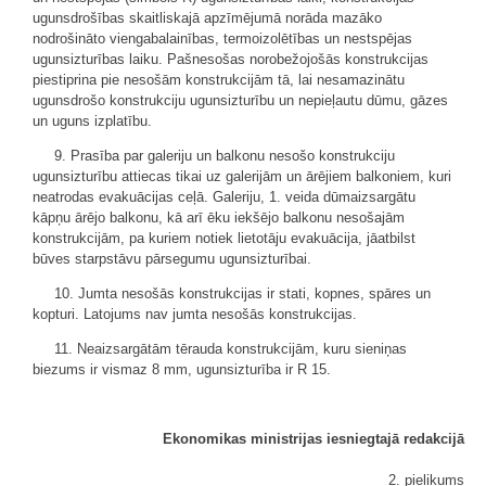
ugunsdrošības skaitliskajā apzīmējumā norāda mazāko
nodrošināto viengabalainības, termoizolētības un nestspējas
ugunsizturības laiku. Pašnesošas norobežojošās konstrukcijas
piestiprina pie nesošām konstrukcijām tā, lai nesamazinātu
ugunsdrošo konstrukciju ugunsizturību un nepieļautu dūmu, gāzes
un uguns izplatību.
9. Prasība par galeriju un balkonu nesošo konstrukciju
ugunsizturību attiecas tikai uz galerijām un ārējiem balkoniem, kuri
neatrodas evakuācijas ceļā. Galeriju, 1. veida dūmaizsargātu
kāpņu ārējo balkonu, kā arī ēku iekšējo balkonu nesošajām
konstrukcijām, pa kuriem notiek lietotāju evakuācija, jāatbilst
būves starpstāvu pārsegumu ugunsizturībai.
10. Jumta nesošās konstrukcijas ir stati, kopnes, spāres un
kopturi. Latojums nav jumta nesošās konstrukcijas.
11. Neaizsargātām tērauda konstrukcijām, kuru sieniņas
biezums ir vismaz 8 mm, ugunsizturība ir R 15.
Ekonomikas ministrijas iesniegtajā redakcijā
2. pielikums