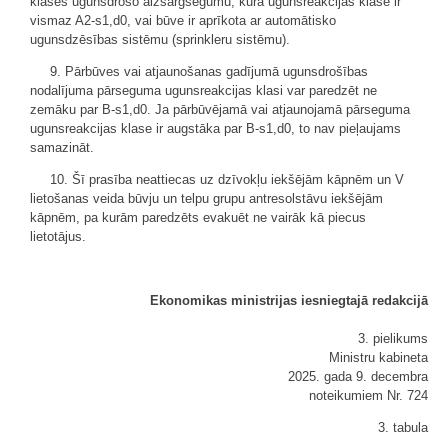
klases ugunsdrošo aizsargsegumu, kura ugunsreakcijas klase ir
vismaz A2-s1,d0, vai būve ir aprīkota ar automātisko
ugunsdzēsības sistēmu (sprinkleru sistēmu).
9. Pārbūves vai atjaunošanas gadījumā ugunsdrošības
nodalījuma pārseguma ugunsreakcijas klasi var paredzēt ne
zemāku par B-s1,d0. Ja pārbūvējamā vai atjaunojamā pārseguma
ugunsreakcijas klase ir augstāka par B-s1,d0, to nav pieļaujams
samazināt.
10. Šī prasība neattiecas uz dzīvokļu iekšējām kāpnēm un V
lietošanas veida būvju un telpu grupu antresolstāvu iekšējām
kāpnēm, pa kurām paredzēts evakuēt ne vairāk kā piecus
lietotājus.
Ekonomikas ministrijas iesniegtajā redakcijā
3. pielikums
Ministru kabineta
2025. gada 9. decembra
noteikumiem Nr. 724
3. tabula