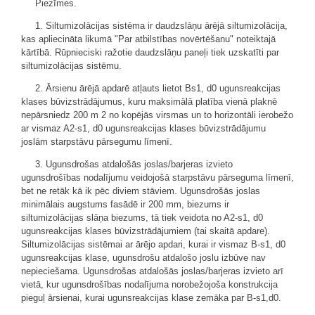
Piezīmes.
1. Siltumizolācijas sistēma ir daudzslāņu ārējā siltumizolācija,
kas apliecināta likumā "Par atbilstības novērtēšanu" noteiktajā
kārtībā. Rūpnieciski ražotie daudzslāņu paneļi tiek uzskatīti par
siltumizolācijas sistēmu.
2. Ārsienu ārējā apdarē atļauts lietot Bs1, d0 ugunsreakcijas
klases būvizstrādājumus, kuru maksimālā platība vienā plaknē
nepārsniedz 200 m 2 no kopējās virsmas un to horizontāli ierobežo
ar vismaz A2-s1, d0 ugunsreakcijas klases būvizstrādājumu
joslām starpstāvu pārsegumu līmenī.
3. Ugunsdrošas atdalošās joslas/barjeras izvieto
ugunsdrošības nodalījumu veidojošā starpstāvu pārseguma līmenī,
bet ne retāk kā ik pēc diviem stāviem. Ugunsdrošās joslas
minimālais augstums fasādē ir 200 mm, biezums ir
siltumizolācijas slāņa biezums, tā tiek veidota no A2-s1, d0
ugunsreakcijas klases būvizstrādājumiem (tai skaitā apdare).
Siltumizolācijas sistēmai ar ārējo apdari, kurai ir vismaz B-s1, d0
ugunsreakcijas klase, ugunsdrošu atdalošo joslu izbūve nav
nepieciešama. Ugunsdrošas atdalošās joslas/barjeras izvieto arī
vietā, kur ugunsdrošības nodalījuma norobežojoša konstrukcija
pieguļ ārsienai, kurai ugunsreakcijas klase zemāka par B-s1,d0.