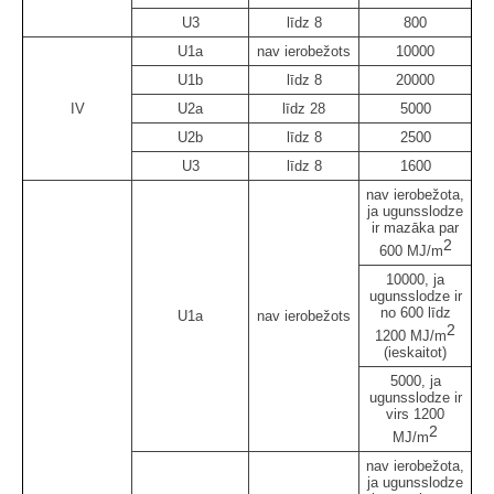
U3
līdz 8
800
U1a
nav ierobežots
10000
U1b
līdz 8
20000
IV
U2a
līdz 28
5000
U2b
līdz 8
2500
U3
līdz 8
1600
nav ierobežota,
ja ugunsslodze
ir mazāka par
2
600 MJ/m
10000, ja
ugunsslodze ir
no 600 līdz
U1a
nav ierobežots
2
1200 MJ/m
(ieskaitot)
5000, ja
ugunsslodze ir
virs 1200
2
MJ/m
nav ierobežota,
ja ugunsslodze