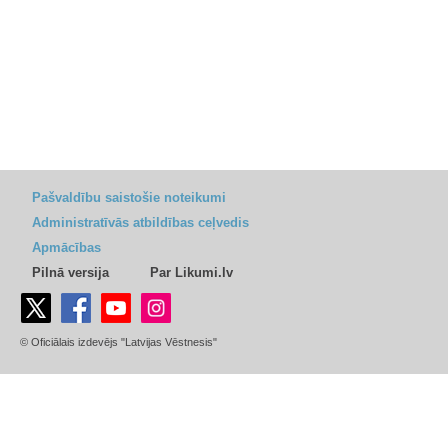
Pašvaldību saistošie noteikumi
Administratīvās atbildības ceļvedis
Apmācības
Pilnā versija
Par Likumi.lv
© Oficiālais izdevējs "Latvijas Vēstnesis"