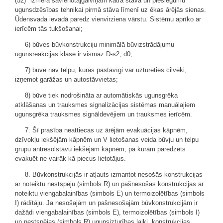
(52)" izmēra savienotājgalviņām katrā stāvā un pieslēgumu
ugunsdzēsības tehnikai pirmā stāva līmenī uz ēkas ārējās sienas.
Ūdensvada ievadā paredz vienvirziena vārstu. Sistēmu aprīko ar
ierīcēm tās tukšošanai;
6) būves būvkonstrukciju minimālā būvizstrādājumu
ugunsreakcijas klase ir vismaz D-s2, d0;
7) būvē nav telpu, kurās pastāvīgi var uzturēties cilvēki,
izņemot garāžas un autostāvvietas;
8) būve tiek nodrošināta ar automātiskās ugunsgrēka
atklāšanas un trauksmes signalizācijas sistēmas manuālajiem
ugunsgrēka trauksmes signāldevējiem un trauksmes ierīcēm.
7. Šī prasība neattiecas uz ārējām evakuācijas kāpnēm,
dzīvokļu iekšējām kāpnēm un V lietošanas veida būvju un telpu
grupu antresolstāvu iekšējām kāpnēm, pa kurām paredzēts
evakuēt ne vairāk kā piecus lietotājus.
8. Būvkonstrukcijās ir atļauts izmantot nesošās konstrukcijas
ar noteiktu nestspēju (simbols R) un pašnesošās konstrukcijas ar
noteiktu viengabalainības (simbols E) un termoizolētības (simbols
I) rādītāju. Ja nesošajām un pašnesošajām būvkonstrukcijām ir
dažādi viengabalainības (simbols E), termoizolētības (simbols I)
un nestspējas (simbols R) ugunsizturības laiki, konstrukcijas