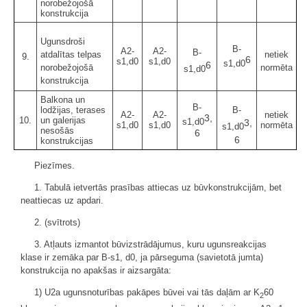
norobežojošā
konstrukcija
Ugunsdroši
B-
A2-
A2-
B-
atdalītas telpas
netiek
9.
6
s1,d0
s1,d0
s1,d0
6
norobežojošā
normēta
s1,d0
konstrukcija
Balkona un
B-
lodžijas, terases
B-
A2-
A2-
netiek
3,
10.
un galerijas
s1,d0
3,
s1,d0
s1,d0
normēta
s1,d0
nesošās
6
6
konstrukcijas
Piezīmes.
1. Tabulā ietvertās prasības attiecas uz būvkonstrukcijām, bet
neattiecas uz apdari.
2. (svītrots)
3. Atļauts izmantot būvizstrādājumus, kuru ugunsreakcijas
klase ir zemāka par B-s1, d0, ja pārseguma (savietotā jumta)
konstrukcija no apakšas ir aizsargāta:
1) U2a ugunsnoturības pakāpes būvei vai tās daļām ar K
60
2