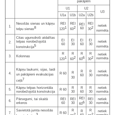
pakāpēm
U1
U2
U3
U1a
U1b
U2a
U2b
Nesošās sienas un kāpņu
REI
REI
REI
REI
netiek
1.
8
1
2
2
60
telpu sienas
120
60
30
normēta
Citas ugunsdroši atdalītas
EI
EI
EI
EI
telpas norobežojošā
netiek
2.
60
30
60
30
5
normēta
konstrukcija
R
R
R
R
netiek
3.
Kolonnas
1
2
6
2
normēta
120
60
60
30
Kāpņu laukumi, sijas, laidi
R
R
netiek
R
4.
R 60
un pakāpieni evakuācijas
60
30
normēta
30
7
ceļā
Kāpņu telpas horizontāla
R
R
R
netiek
5.
R 60
norobežojošā konstrukcija
30
60
30
normēta
REI
Pārsegumi, tai skaitā
REI
REI
REI
netiek
6.
6
erkeros
60
30
30
normēta
60
Savietotā jumta nesošās
R
R
R
netiek
7.
R 60
3
2
2
60
normēta