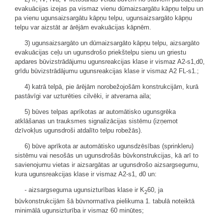
evakuācijas izejas pa vismaz vienu dūmaizsargātu kāpņu telpu un
pa vienu ugunsaizsargātu kāpņu telpu, ugunsaizsargāto kāpņu
telpu var aizstāt ar ārējām evakuācijas kāpnēm.
3) ugunsaizsargāto un dūmaizsargāto kāpņu telpu, aizsargāto
evakuācijas ceļu un ugunsdrošo priekštelpu sienu un griestu
apdares būvizstrādājumu ugunsreakcijas klase ir vismaz A2-s1,d0,
grīdu būvizstrādājumu ugunsreakcijas klase ir vismaz A2 FL-s1.;
4) katrā telpā, pie ārējām norobežojošām konstrukcijām, kurā
pastāvīgi var uzturēties cilvēki, ir atverama aila;
5) būves telpas aprīkotas ar automātisko ugunsgrēka
atklāšanas un trauksmes signalizācijas sistēmu (izņemot
dzīvokļus ugunsdroši atdalīto telpu robežās).
6) būve aprīkota ar automātisko ugunsdzēsības (sprinkleru)
sistēmu vai nesošās un ugunsdrošās būvkonstrukcijas, kā arī to
savienojumu vietas ir aizsargātas ar ugunsdrošo aizsargsegumu,
kura ugunsreakcijas klase ir vismaz A2-s1, d0 un:
- aizsargseguma ugunsizturības klase ir K
60, ja
2
būvkonstrukcijām šā būvnormatīva pielikuma 1. tabulā noteiktā
minimālā ugunsizturība ir vismaz 60 minūtes;