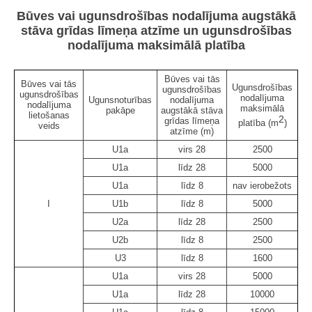
Būves vai ugunsdrošības nodalījuma augstākā
stāva grīdas līmeņa atzīme un ugunsdrošības
nodalījuma maksimālā platība
Būves vai tās
Būves vai tās
Ugunsdrošības
ugunsdrošības
ugunsdrošības
nodalījuma
Ugunsnoturības
nodalījuma
nodalījuma
maksimālā
pakāpe
augstākā stāva
lietošanas
2
grīdas līmeņa
platība (m
)
veids
atzīme (m)
U1a
virs 28
2500
U1a
līdz 28
5000
U1a
līdz 8
nav ierobežots
I
U1b
līdz 8
5000
U2a
līdz 28
2500
U2b
līdz 8
2500
U3
līdz 8
1600
U1a
virs 28
5000
U1a
līdz 28
10000