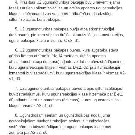
4. Prasības U2 ugunsnoturības pakāpju būvju neventilējamu
fasāžu ārsienu siltumizolācijas un ārējās apdares ugunsreakcijas
klasei iespējamas divos variantos - atkarībā no daudzslāņu
siltumizolācijas konstrukcijas.
5. U2 ugunsnoturības pakāpes būvju atbalstkonstrukcijai
(karkasam), pie kura stiprina ārējās siltumizolācijas konstrukcijas,
ugunsreakcijas klase ir vismaz C-s2, d1.
6. U2 ugunsnoturības pakāpes būvēs, kuru augstākā stāva
grīdas līmeņa atzīme ir līdz 14 metriem, ārējās apdares
atbalstkonstrukciju (karkasu) atļauts veidot no būvizstrādājumiem,
kuru ugunsreakcijas klase ir vismaz D-s2, d2, ja siltumizolācijai
izmantoti būvizstrādājumi, kuru ugunsreakcijas klase ir vismaz A2-
s1, d0.
7. U2a ugunsnoturības pakāpes būvēs ārējās siltumizolācijas
būvizstrādājumus, kuru ugunsreakcijas klase ir zemāka par B-s1,
d0, atļauts lietot uz pamatnes (ārsienas), kuras ugunsreakcijas
klase ir vismaz A2-s1, d0.
8. Ugunsdrošām sienām un ugunsdrošības nodalījuma
norobežojošam būvkonstrukcijām ārsienu siltumizolācijas
sistēmām un būvizstrādājumiem ugunsreakcijas klase nav
zemāka par A2-s2, d0.