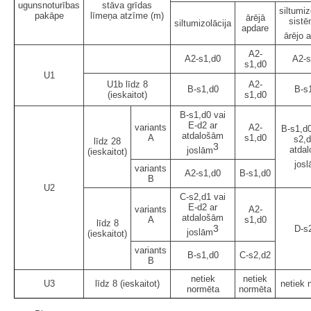
ugunsnoturības
stāva grīdas
siltumiz
pakāpe
līmeņa atzīme (m)
ārējā
sistē
siltumizolācija
apdare
ārējo 
A2-
A2-s1,d0
A2-s
s1,d0
U1
U1b līdz 8
A2-
B-s1,d0
B-s
(ieskaitot)
s1,d0
B-s1,d0 vai
E-d2 ar
variants
A2-
B-s1,d0
atdalošām
A
s1,d0
s2,d
līdz 28
3
atda
joslām
(ieskaitot)
jos
variants
A2-s1,d0
B-s1,d0
B
U2
C-s2,d1 vai
E-d2 ar
variants
A2-
atdalošām
A
s1,d0
līdz 8
3
D-s
joslām
(ieskaitot)
variants
B-s1,d0
C-s2,d2
B
netiek
netiek
U3
līdz 8 (ieskaitot)
netiek 
normēta
normēta