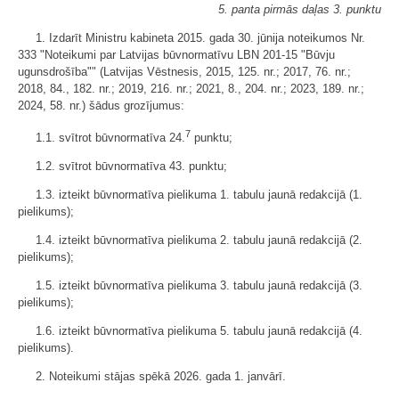
5. panta pirmās daļas 3. punktu
1. Izdarīt Ministru kabineta 2015. gada 30. jūnija noteikumos Nr.
333 "Noteikumi par Latvijas būvnormatīvu LBN 201-15 "Būvju
ugunsdrošība"" (Latvijas Vēstnesis, 2015, 125. nr.; 2017, 76. nr.;
2018, 84., 182. nr.; 2019, 216. nr.; 2021, 8., 204. nr.; 2023, 189. nr.;
2024, 58. nr.) šādus grozījumus:
7
1.1. svītrot būvnormatīva 24.
punktu;
1.2. svītrot būvnormatīva 43. punktu;
1.3. izteikt būvnormatīva pielikuma 1. tabulu jaunā redakcijā (1.
pielikums);
1.4. izteikt būvnormatīva pielikuma 2. tabulu jaunā redakcijā (2.
pielikums);
1.5. izteikt būvnormatīva pielikuma 3. tabulu jaunā redakcijā (3.
pielikums);
1.6. izteikt būvnormatīva pielikuma 5. tabulu jaunā redakcijā (4.
pielikums).
2. Noteikumi stājas spēkā 2026. gada 1. janvārī.