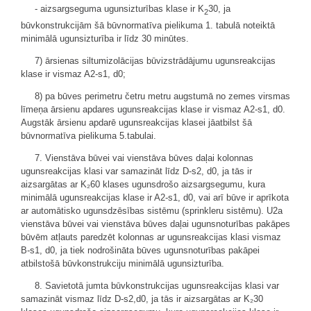
- aizsargseguma ugunsizturības klase ir K
30, ja
2
būvkonstrukcijām šā būvnormatīva pielikuma 1. tabulā noteiktā
minimālā ugunsizturība ir līdz 30 minūtes.
7) ārsienas siltumizolācijas būvizstrādājumu ugunsreakcijas
klase ir vismaz A2-s1, d0;
8) pa būves perimetru četru metru augstumā no zemes virsmas
līmeņa ārsienu apdares ugunsreakcijas klase ir vismaz A2-s1, d0.
Augstāk ārsienu apdarē ugunsreakcijas klasei jāatbilst šā
būvnormatīva pielikuma 5.tabulai.
7. Vienstāva būvei vai vienstāva būves daļai kolonnas
ugunsreakcijas klasi var samazināt līdz D-s2, d0, ja tās ir
aizsargātas ar K₂60 klases ugunsdrošo aizsargsegumu, kura
minimālā ugunsreakcijas klase ir A2-s1, d0, vai arī būve ir aprīkota
ar automātisko ugunsdzēsības sistēmu (sprinkleru sistēmu). U2a
vienstāva būvei vai vienstāva būves daļai ugunsnoturības pakāpes
būvēm atļauts paredzēt kolonnas ar ugunsreakcijas klasi vismaz
B-s1, d0, ja tiek nodrošināta būves ugunsnoturības pakāpei
atbilstošā būvkonstrukciju minimālā ugunsizturība.
8. Savietotā jumta būvkonstrukcijas ugunsreakcijas klasi var
samazināt vismaz līdz D-s2,d0, ja tās ir aizsargātas ar K₂30