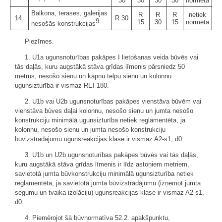
30
30
30
30
normēta
Balkona, terases, galerijas
R
R
R
netiek
14.
R 30
9
15
30
15
normēta
nesošās konstrukcijas
Piezīmes.
1. U1a ugunsnoturības pakāpes I lietošanas veida būvēs vai
tās daļās, kuru augstākā stāva grīdas līmenis pārsniedz 50
metrus, nesošo sienu un kāpņu telpu sienu un kolonnu
ugunsizturība ir vismaz REI 180.
2. U1b vai U2b ugunsnoturības pakāpes vienstāva būvēm vai
vienstāva būves daļai kolonnu, nesošo sienu un jumta nesošo
konstrukciju minimālā ugunsizturība netiek reglamentēta, ja
kolonnu, nesošo sienu un jumta nesošo konstrukciju
būvizstrādājumu ugunsreakcijas klase ir vismaz A2-s1, d0.
3. U1b un U2b ugunsnoturības pakāpes būvēs vai tās daļās,
kuru augstākā stāva grīdas līmenis ir līdz astoņiem metriem,
savietotā jumta būvkonstrukciju minimālā ugunsizturība netiek
reglamentēta, ja savietotā jumta būvizstrādājumu (izņemot jumta
segumu un tvaika izolāciju) ugunsreakcijas klase ir vismaz A2-s1,
d0.
4. Piemērojot šā būvnormatīva 52.2. apakšpunktu,