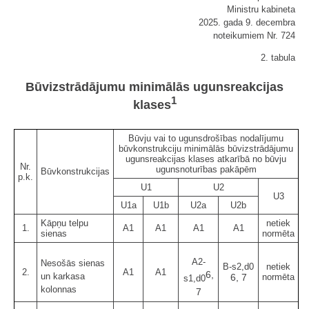
Ministru kabineta
2025. gada 9. decembra
noteikumiem Nr. 724
2. tabula
Būvizstrādājumu minimālās ugunsreakcijas
1
klases
Būvju vai to ugunsdrošības nodalījumu
būvkonstrukciju minimālās būvizstrādājumu
ugunsreakcijas klases atkarībā no būvju
Nr.
ugunsnoturības pakāpēm
Būvkonstrukcijas
p.k.
U1
U2
U3
U1a
U1b
U2a
U2b
Kāpņu telpu
netiek
1.
A1
A1
A1
A1
sienas
normēta
A2-
Nesošās sienas
B-s2,d0
netiek
2.
A1
A1
6,
un karkasa
6, 7
normēta
s1,d0
kolonnas
7