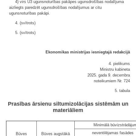
4) virs U3 ugunsnoturības pakāpes ugunsdrošības nodalījuma
aizliegts paredzēt ugunsdrošības nodalījumus ar citu
ugunsnoturības pakāpi.
4. (svītrots)
5. (svītrots)
Ekonomikas ministrijas iesniegtajā redakcijā
4. pielikums
Ministru kabineta
2025. gada 9. decembra
noteikumiem Nr. 724
5. tabula
Prasības ārsienu siltumizolācijas sistēmām un
materiāliem
Minimālā būvizstrādāju
neventilējamas fasādes
Būves
Būves augstākā