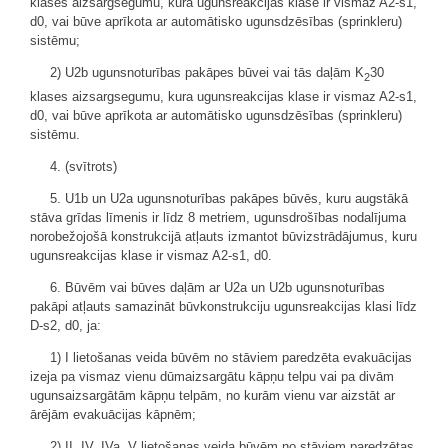
klases aizsargsegumu, kura ugunsreakcijas klase ir vismaz A2-s1,
d0, vai būve aprīkota ar automātisko ugunsdzēsības (sprinkleru)
sistēmu;
2) U2b ugunsnoturības pakāpes būvei vai tās daļām K
30
2
klases aizsargsegumu, kura ugunsreakcijas klase ir vismaz A2-s1,
d0, vai būve aprīkota ar automātisko ugunsdzēsības (sprinkleru)
sistēmu.
4. (svītrots)
5. U1b un U2a ugunsnoturības pakāpes būvēs, kuru augstākā
stāva grīdas līmenis ir līdz 8 metriem, ugunsdrošības nodalījuma
norobežojošā konstrukcijā atļauts izmantot būvizstrādājumus, kuru
ugunsreakcijas klase ir vismaz A2-s1, d0.
6. Būvēm vai būves daļām ar U2a un U2b ugunsnoturības
pakāpi atļauts samazināt būvkonstrukciju ugunsreakcijas klasi līdz
D-s2, d0, ja:
1) I lietošanas veida būvēm no stāviem paredzēta evakuācijas
izeja pa vismaz vienu dūmaizsargātu kāpņu telpu vai pa divām
ugunsaizsargātām kāpņu telpām, no kurām vienu var aizstāt ar
ārējām evakuācijas kāpnēm;
2) II, IV, IVa, V lietošanas veida būvēm no stāviem paredzētas