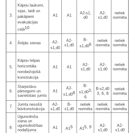
Kāpņu laukumi,
sijas, laidi un
A2-s1,
A2-
netiek
3.
A1
A1
pakāpieni
d0
s1,d0
normēta
evakuācijas
10
ceļā
B-
A2-
netiek
netiek
A2-
4.
Ārējās sienas
6
s1,d0
normēta
normēta
s1,d0
s1,d0
Kāpņu telpas
A2-
A2-
netiek
horizontāla
5.
A1
A1
s1,d0
s1,d0
normēta
norobežojošā
konstrukcija
B-
Starpstāvu
A2-
B-s2,d0
netiek
3,
6.
pārsegumi un
A1
s1,d0
8
3, 6, 8
normēta
s1,d0
savietotais jumts
6
Jumta nesošā
A2-
B-
netiek
netiek
netiek
7.
būvkonstrukcija
s1,d0
s1,d0
normēta
normēta
normēta
Ugunsdroša
siena un
ugunsdrošības
A2-
A2-
5
5, 9
8.
A1
A1
A1
nodalījuma
s1,d0
s1,d0