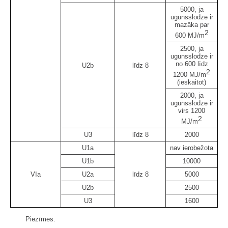
5000, ja
ugunsslodze ir
mazāka par
2
600 MJ/m
2500, ja
ugunsslodze ir
no 600 līdz
U2b
līdz 8
2
1200 MJ/m
(ieskaitot)
2000, ja
ugunsslodze ir
virs 1200
2
MJ/m
U3
līdz 8
2000
U1a
nav ierobežota
U1b
10000
VIa
U2a
līdz 8
5000
U2b
2500
U3
1600
Piezīmes.