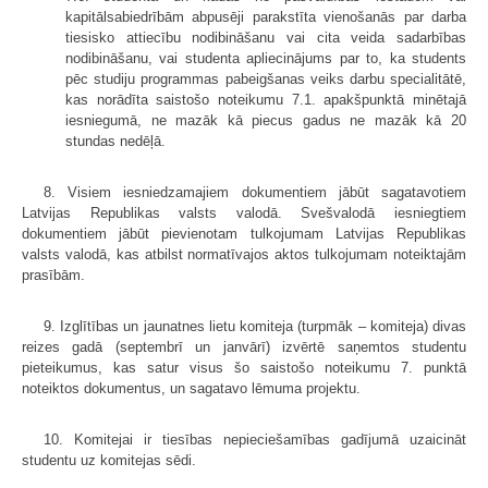
kapitālsabiedrībām abpusēji parakstīta vienošanās par darba
tiesisko attiecību nodibināšanu vai cita veida sadarbības
nodibināšanu, vai studenta apliecinājums par to, ka students
pēc studiju programmas pabeigšanas veiks darbu specialitātē,
kas norādīta saistošo noteikumu 7.1. apakšpunktā minētajā
iesniegumā, ne mazāk kā piecus gadus ne mazāk kā 20
stundas nedēļā.
8. Visiem iesniedzamajiem dokumentiem jābūt sagatavotiem
Latvijas Republikas valsts valodā. Svešvalodā iesniegtiem
dokumentiem jābūt pievienotam tulkojumam Latvijas Republikas
valsts valodā, kas atbilst normatīvajos aktos tulkojumam noteiktajām
prasībām.
9. Izglītības un jaunatnes lietu komiteja (turpmāk – komiteja) divas
reizes gadā (septembrī un janvārī) izvērtē saņemtos studentu
pieteikumus, kas satur visus šo saistošo noteikumu 7. punktā
noteiktos dokumentus, un sagatavo lēmuma projektu.
10. Komitejai ir tiesības nepieciešamības gadījumā uzaicināt
studentu uz komitejas sēdi.