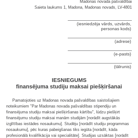
Madonas novada pašvaldībai
Saieta laukums 1, Madona, Madonas novads, LV-4801
(iesniedzēja vārds, uzvārds,
personas kods)
(adrese)
(e-pasts)
(tālrunis)
IESNIEGUMS
finansējuma studiju maksai piešķiršanai
Pamatojoties uz Madonas novada pašvaldības saistošajiem
noteikumiem "Par Madonas novada pašvaldības stipendiju un
finansējuma studiju maksai piešķiršanas kārtību", lūdzu piešķirt
finansējumu studiju maksai manām studijām [norādīt augstākās
izglītības iestādes nosaukumu]. Studēju [norādīt studiju programmas
nosaukumu], pēc kuras pabeigšanas tiks iegūta [norādīt, kāda
profesionālā kvalifikācija vai specialitāte]. Studijas uzsāktas [norādīt