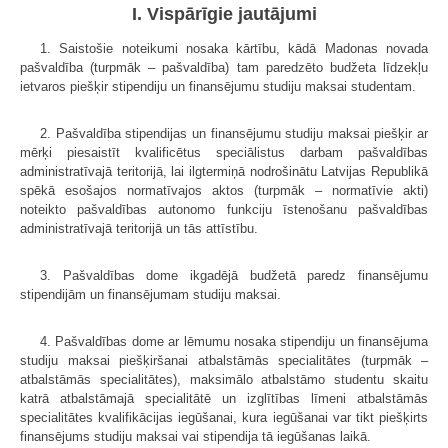
I. Vispārīgie jautājumi
1. Saistošie noteikumi nosaka kārtību, kādā Madonas novada
pašvaldība (turpmāk – pašvaldība) tam paredzēto budžeta līdzekļu
ietvaros piešķir stipendiju un finansējumu studiju maksai studentam.
2. Pašvaldība stipendijas un finansējumu studiju maksai piešķir ar
mērķi piesaistīt kvalificētus speciālistus darbam pašvaldības
administratīvajā teritorijā, lai ilgtermiņā nodrošinātu Latvijas Republikā
spēkā esošajos normatīvajos aktos (turpmāk – normatīvie akti)
noteikto pašvaldības autonomo funkciju īstenošanu pašvaldības
administratīvajā teritorijā un tās attīstību.
3. Pašvaldības dome ikgadējā budžetā paredz finansējumu
stipendijām un finansējumam studiju maksai.
4. Pašvaldības dome ar lēmumu nosaka stipendiju un finansējuma
studiju maksai piešķiršanai atbalstāmās specialitātes (turpmāk –
atbalstāmās specialitātes), maksimālo atbalstāmo studentu skaitu
katrā atbalstāmajā specialitātē un izglītības līmeni atbalstāmās
specialitātes kvalifikācijas iegūšanai, kura iegūšanai var tikt piešķirts
finansējums studiju maksai vai stipendija tā iegūšanas laikā.