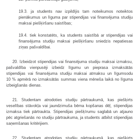
19.3. ja students nav izpildījis tam noteikumos noteiktos
pienākumus un līguma par stipendijas vai finansējuma studiju
maksai piešķiršanu saistības;
19.4. tiek konstatēts, ka students saistībā ar stipendijas vai
finansējuma studiju maksai piešķiršanu sniedzis nepatiesas
ziņas pašvaldībai.
20. Izbeidzot stipendijas vai finansējuma studiju maksai izmaksu,
pašvaldība vienpusēji izbeidz līgumu un pieprasa izmaksātās
stipendijas vai finansējuma studiju maksai atmaksu un līgumsodu
10 % apmērā no izmaksātās summas viena mēneša laikā no līguma
izbeigšanās dienas.
21. Studentam atrodoties studiju pārtraukumā, kas piešķirts
veselības stāvokļa vai jaundzimuša bērna kopšanas dēļ, stipendijas
izmaksa tiek pārtraukta. Stipendijas piešķīrumu saglabā un atjauno
pēc atgriešanās no studiju pārtraukuma, ja students atbilst stipendijas
saņemšanas kritērijiem.
22. Studentam atrodoties studiju pārtraukumā, kas piešķirts