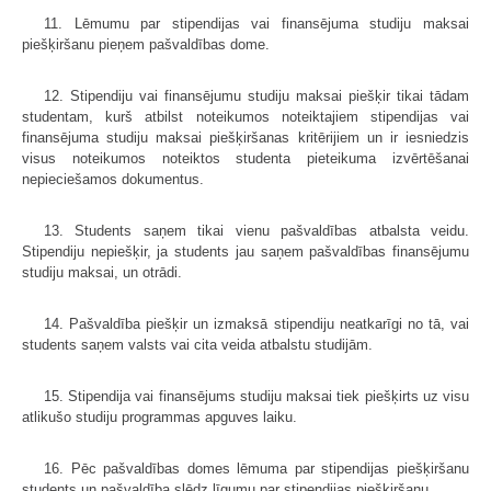
11. Lēmumu par stipendijas vai finansējuma studiju maksai
piešķiršanu pieņem pašvaldības dome.
12. Stipendiju vai finansējumu studiju maksai piešķir tikai tādam
studentam, kurš atbilst noteikumos noteiktajiem stipendijas vai
finansējuma studiju maksai piešķiršanas kritērijiem un ir iesniedzis
visus noteikumos noteiktos studenta pieteikuma izvērtēšanai
nepieciešamos dokumentus.
13. Students saņem tikai vienu pašvaldības atbalsta veidu.
Stipendiju nepiešķir, ja students jau saņem pašvaldības finansējumu
studiju maksai, un otrādi.
14. Pašvaldība piešķir un izmaksā stipendiju neatkarīgi no tā, vai
students saņem valsts vai cita veida atbalstu studijām.
15. Stipendija vai finansējums studiju maksai tiek piešķirts uz visu
atlikušo studiju programmas apguves laiku.
16. Pēc pašvaldības domes lēmuma par stipendijas piešķiršanu
students un pašvaldība slēdz līgumu par stipendijas piešķiršanu.