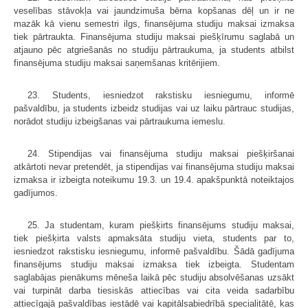
veselības stāvokļa vai jaundzimuša bērna kopšanas dēļ un ir ne
mazāk kā vienu semestri ilgs, finansējuma studiju maksai izmaksa
tiek pārtraukta. Finansējuma studiju maksai piešķīrumu saglabā un
atjauno pēc atgriešanās no studiju pārtraukuma, ja students atbilst
finansējuma studiju maksai saņemšanas kritērijiem.
23. Students, iesniedzot rakstisku iesniegumu, informē
pašvaldību, ja students izbeidz studijas vai uz laiku pārtrauc studijas,
norādot studiju izbeigšanas vai pārtraukuma iemeslu.
24. Stipendijas vai finansējuma studiju maksai piešķiršanai
atkārtoti nevar pretendēt, ja stipendijas vai finansējuma studiju maksai
izmaksa ir izbeigta noteikumu 19.3. un 19.4. apakšpunktā noteiktajos
gadījumos.
25. Ja studentam, kuram piešķirts finansējums studiju maksai,
tiek piešķirta valsts apmaksāta studiju vieta, students par to,
iesniedzot rakstisku iesniegumu, informē pašvaldību. Šādā gadījuma
finansējums studiju maksai izmaksa tiek izbeigta. Studentam
saglabājas pienākums mēneša laikā pēc studiju absolvēšanas uzsākt
vai turpināt darba tiesiskās attiecības vai cita veida sadarbību
attiecīgajā pašvaldības iestādē vai kapitālsabiedrībā specialitātē, kas