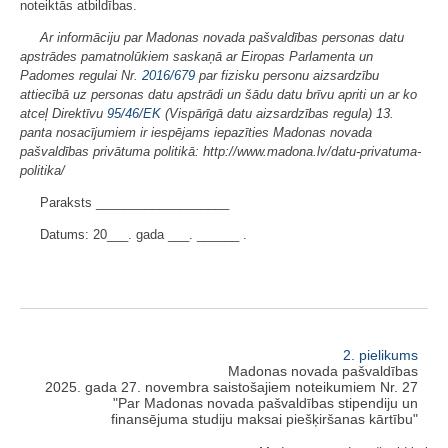
noteiktās atbildības.
Ar informāciju par Madonas novada pašvaldības personas datu
apstrādes pamatnolūkiem saskaņā ar Eiropas Parlamenta un
Padomes regulai Nr.
2016/679
par fizisku personu aizsardzību
attiecībā uz personas datu apstrādi un šādu datu brīvu apriti un ar ko
atceļ Direktīvu
95/46/EK
(Vispārīgā datu aizsardzības regula) 13.
panta nosacījumiem ir iespējams iepazīties Madonas novada
pašvaldības privātuma politikā: http://www.madona.lv/datu-privatuma-
politika/
Paraksts ___________________
Datums: 20___. gada ___. ______ .
2. pielikums
Madonas novada pašvaldības
2025. gada 27. novembra saistošajiem noteikumiem Nr. 27
"Par Madonas novada pašvaldības stipendiju un
finansējuma studiju maksai piešķiršanas kārtību"