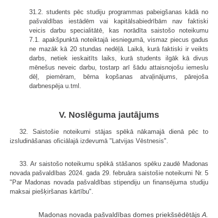
31.2. students pēc studiju programmas pabeigšanas kādā no
pašvaldības iestādēm vai kapitālsabiedrībām nav faktiski
veicis darbu specialitātē, kas norādīta saistošo noteikumu
7.1. apakšpunktā noteiktajā iesniegumā, vismaz piecus gadus
ne mazāk kā 20 stundas nedēļā. Laikā, kurā faktiski ir veikts
darbs, netiek ieskaitīts laiks, kurā students ilgāk kā divus
mēnešus neveic darbu, tostarp arī šādu attaisnojošu iemeslu
dēļ, piemēram, bērna kopšanas atvaļinājums, pārejoša
darbnespēja u.tml.
V. Noslēguma jautājums
32. Saistošie noteikumi stājas spēkā nākamajā dienā pēc to
izsludināšanas oficiālajā izdevumā "Latvijas Vēstnesis".
33. Ar saistošo noteikumu spēkā stāšanos spēku zaudē Madonas
novada pašvaldības 2024. gada 29. februāra saistošie noteikumi Nr. 5
"Par Madonas novada pašvaldības stipendiju un finansējuma studiju
maksai piešķiršanas kārtību".
Madonas novada pašvaldības domes priekšsēdētājs
A.