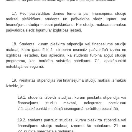
17. Pēc pašvaldības domes lēmuma par finansējuma studiju
maksai piešķiršanu students un pašvaldība slēdz līgumu par
finansējuma studiju maksai piešķiršanu. Par studiju maksas samaksu
pašvaldība slēdz līgumu ar izglītības iestādi.
18. Students, kuram piešķirta stipendija vai finansējums studiju
maksai, katru gadu līdz 1. oktobrim iesniedz pašvaldībā izziņu no
izglītības iestādes, kas apliecina, ka students turpina apgūt studiju
programmu, kas norādīta saistošo noteikumu 7.1. apakšpunktā
noteiktajā iesniegumā.
19. Piešķirtās stipendijas vai finansējuma studiju maksai izmaksu
izbeidz, ja:
19.1. students izbeidz studijas, kurām piešķirta stipendija vai
finansējums studiju maksai, neiegūstot noteikumu
7.1. apakšpunktā minētajā iesniegumā norādīto specialitāti;
19.2. students pārtrauc studijas, kurām piešķirta stipendija vai
finansējums studiju maksai, izņemot šo noteikumu 21. un
22. punktā paredzētajā gadījumā;