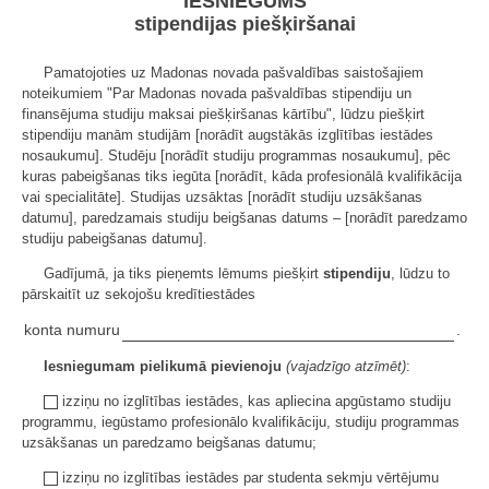
IESNIEGUMS
stipendijas piešķiršanai
Pamatojoties uz Madonas novada pašvaldības saistošajiem
noteikumiem "Par Madonas novada pašvaldības stipendiju un
finansējuma studiju maksai piešķiršanas kārtību", lūdzu piešķirt
stipendiju manām studijām [norādīt augstākās izglītības iestādes
nosaukumu]. Studēju [norādīt studiju programmas nosaukumu], pēc
kuras pabeigšanas tiks iegūta [norādīt, kāda profesionālā kvalifikācija
vai specialitāte]. Studijas uzsāktas [norādīt studiju uzsākšanas
datumu], paredzamais studiju beigšanas datums – [norādīt paredzamo
studiju pabeigšanas datumu].
Gadījumā, ja tiks pieņemts lēmums piešķirt
stipendiju
, lūdzu to
pārskaitīt uz sekojošu kredītiestādes
konta numuru
.
Iesniegumam pielikumā pievienoju
(vajadzīgo atzīmēt)
:
izziņu no izglītības iestādes, kas apliecina apgūstamo studiju
programmu, iegūstamo profesionālo kvalifikāciju, studiju programmas
uzsākšanas un paredzamo beigšanas datumu;
izziņu no izglītības iestādes par studenta sekmju vērtējumu