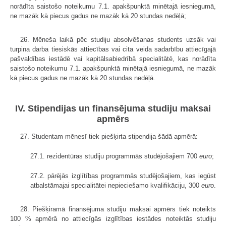
norādīta saistošo noteikumu 7.1. apakšpunktā minētajā iesniegumā,
ne mazāk kā piecus gadus ne mazāk kā 20 stundas nedēļā;
26. Mēneša laikā pēc studiju absolvēšanas students uzsāk vai
turpina darba tiesiskās attiecības vai cita veida sadarbību attiecīgajā
pašvaldības iestādē vai kapitālsabiedrībā specialitātē, kas norādīta
saistošo noteikumu 7.1. apakšpunktā minētajā iesniegumā, ne mazāk
kā piecus gadus ne mazāk kā 20 stundas nedēļā.
IV. Stipendijas un finansējuma studiju maksai
apmērs
27. Studentam mēnesī tiek piešķirta stipendija šādā apmērā:
27.1. rezidentūras studiju programmās studējošajiem 700
euro
;
27.2. pārējās izglītības programmās studējošajiem, kas iegūst
atbalstāmajai specialitātei nepieciešamo kvalifikāciju, 300
euro
.
28. Piešķiramā finansējuma studiju maksai apmērs tiek noteikts
100 % apmērā no attiecīgās izglītības iestādes noteiktās studiju