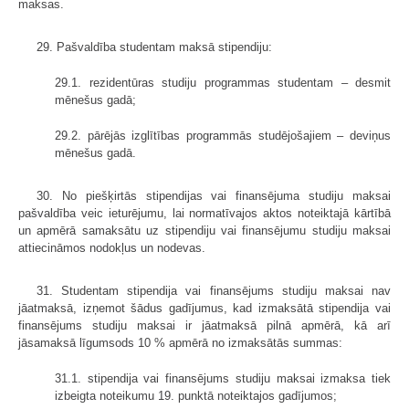
maksas.
29. Pašvaldība studentam maksā stipendiju:
29.1. rezidentūras studiju programmas studentam – desmit
mēnešus gadā;
29.2. pārējās izglītības programmās studējošajiem – deviņus
mēnešus gadā.
30. No piešķirtās stipendijas vai finansējuma studiju maksai
pašvaldība veic ieturējumu, lai normatīvajos aktos noteiktajā kārtībā
un apmērā samaksātu uz stipendiju vai finansējumu studiju maksai
attiecināmos nodokļus un nodevas.
31. Studentam stipendija vai finansējums studiju maksai nav
jāatmaksā, izņemot šādus gadījumus, kad izmaksātā stipendija vai
finansējums studiju maksai ir jāatmaksā pilnā apmērā, kā arī
jāsamaksā līgumsods 10 % apmērā no izmaksātās summas:
31.1. stipendija vai finansējums studiju maksai izmaksa tiek
izbeigta noteikumu 19. punktā noteiktajos gadījumos;