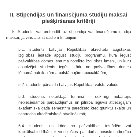
II. Stipendijas un finansējuma studiju maksai
piešķiršanas kritēriji
5. Students var pretendēt uz stipendiju vai finansējumu studiju
maksai, ja viņš atbilst šādiem kritērijiem:
5.1. students Latvijas Republikas akreditētā augstākās
izglītības iestādē apgūst studiju programmu, kurā iegūst
pašvaldības domes lēmumā noteikto izglītības līmeni, un kuru
absolvējot students iegūst kādu no pašvaldības domes
lēmumā noteiktajām atbalstāmajām specialitātēm;
5.2. students pārvalda Latvijas Republikas valsts valodu;
5.3. students noteiktajā termiņā ir sekmīgi nokārtojis
nepieciešamos pārbaudījumus un pilnībā ieguvis attiecīgajam
akadēmiskā gada semestrim paredzēto kredītpunktu skaitu un
neatrodas akadēmiskajā atvaļinājumā;
5.4. students un kāda no pašvaldības iestādēm vai
kapitālsabiedrībām ir vienojušies par darba tiesisko attiecību