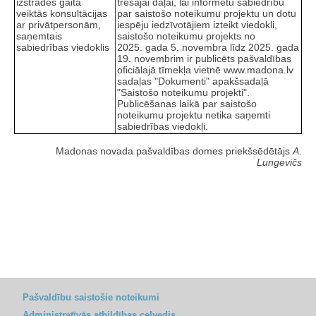
izstrādes gaitā
trešajai daļai, lai informētu sabiedrību
veiktās konsultācijas
par saistošo noteikumu projektu un dotu
ar privātpersonām,
iespēju iedzīvotājiem izteikt viedokli,
saņemtais
saistošo noteikumu projekts no
sabiedrības viedoklis
2025. gada 5. novembra līdz 2025. gada
19. novembrim ir publicēts pašvaldības
oficiālajā tīmekļa vietnē www.madona.lv
sadaļas "Dokumenti" apakšsadaļā
"Saistošo noteikumu projekti".
Publicēšanas laikā par saistošo
noteikumu projektu netika saņemti
sabiedrības viedokļi.
Madonas novada pašvaldības domes priekšsēdētājs
A.
Lungevičs
Pašvaldību saistošie noteikumi
Administratīvās atbildības ceļvedis