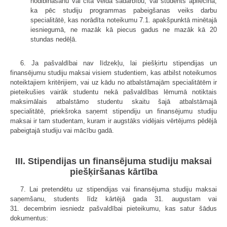
nodibināšanu vai cita veida sadarbību, vai students apliecina,
ka pēc studiju programmas pabeigšanas veiks darbu
specialitātē, kas norādīta noteikumu 7.1. apakšpunktā minētajā
iesniegumā, ne mazāk kā piecus gadus ne mazāk kā 20
stundas nedēļā.
6. Ja pašvaldībai nav līdzekļu, lai piešķirtu stipendijas un
finansējumu studiju maksai visiem studentiem, kas atbilst noteikumos
noteiktajiem kritērijiem, vai uz kādu no atbalstāmajām specialitātēm ir
pieteikušies vairāk studentu nekā pašvaldības lēmumā notiktais
maksimālais atbalstāmo studentu skaitu šajā atbalstāmajā
specialitātē, priekšroka saņemt stipendiju un finansējumu studiju
maksai ir tam studentam, kuram ir augstāks vidējais vērtējums pēdējā
pabeigtajā studiju vai mācību gadā.
III. Stipendijas un finansējuma studiju maksai
piešķiršanas kārtība
7. Lai pretendētu uz stipendijas vai finansējuma studiju maksai
saņemšanu, students līdz kārtējā gada 31. augustam vai
31. decembrim iesniedz pašvaldībai pieteikumu, kas satur šādus
dokumentus: