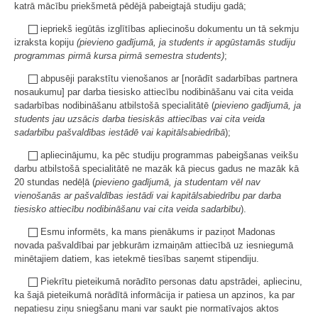
katrā mācību priekšmetā pēdējā pabeigtajā studiju gadā;
iepriekš iegūtās izglītības apliecinošu dokumentu un tā sekmju
izraksta kopiju
(pievieno gadījumā, ja students ir apgūstamās studiju
programmas pirmā kursa pirmā semestra students)
;
abpusēji parakstītu vienošanos ar [norādīt sadarbības partnera
nosaukumu] par darba tiesisko attiecību nodibināšanu vai cita veida
sadarbības nodibināšanu atbilstošā specialitātē (
pievieno gadījumā, ja
students jau uzsācis darba tiesiskās attiecības vai cita veida
sadarbību pašvaldības iestādē vai kapitālsabiedrībā
);
apliecinājumu, ka pēc studiju programmas pabeigšanas veikšu
darbu atbilstošā specialitātē ne mazāk kā piecus gadus ne mazāk kā
20 stundas nedēļā (
pievieno gadījumā, ja studentam vēl nav
vienošanās ar pašvaldības iestādi vai kapitālsabiedrību par darba
tiesisko attiecību nodibināšanu vai cita veida sadarbību
).
Esmu informēts, ka mans pienākums ir paziņot Madonas
novada pašvaldībai par jebkurām izmaiņām attiecībā uz iesniegumā
minētajiem datiem, kas ietekmē tiesības saņemt stipendiju.
Piekrītu pieteikumā norādīto personas datu apstrādei, apliecinu,
ka šajā pieteikumā norādītā informācija ir patiesa un apzinos, ka par
nepatiesu ziņu sniegšanu mani var saukt pie normatīvajos aktos