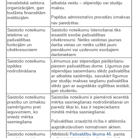
nevalstiskā sektora
atbalsta veidu – stipendiju vai studiju
organizācijām, gan
maksu.
budžeta finansētām
Papildus administratīvo procedūru izmaksas
institūcijām
nav paredzētas.
Saistošo noteikumu
Saistošo noteikumu īstenošanai tiks
ietekme uz
iesaistīti esošie pašvaldības
pašvaldības
cilvēkresursi. Netiks veidotas jaunas
funkcijām un
darba vietas un netiks uzlikti jauni
cilvēkresursiem
pienākumi vai uzdevumi esošajiem
darbiniekiem.
Saistošo noteikumu
Lēmumus par stipendijas piešķiršanu
izpildes
pieņem pašvaldības dome. Līgumus par
nodrošināšana
stipendijas saņemšanu slēdz pašvaldība
ar atbalsta saņēmēju, savukārt līgumus
par studiju maksas segšanu pašvaldība
slēdz gan ar augstākās izglītības iestādi,
gan studentu.
Saistošo noteikumu
Saistošie noteikumi ir piemēroti iecerētā
prasību un izmaksu
mērķa sasniegšanas nodrošināšanai un
samērīgumu pret
paredz tikai to, kas ir nepieciešams
ieguvumiem, ko
minētā mērķa sasniegšanai.
sniedz mērķa
Pašvaldības izraudzītā rīcība ir atbilstoša
sasniegšana
augstākstāvošiem normatīviem aktiem.
Saistošo noteikumu
Atbilstoši
Pašvaldību likuma
46.
panta