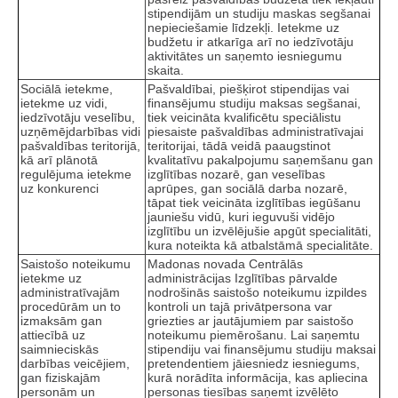
stipendijām un studiju maskas segšanai
nepieciešamie līdzekļi. Ietekme uz
budžetu ir atkarīga arī no iedzīvotāju
aktivitātes un saņemto iesniegumu
skaita.
Sociālā ietekme,
Pašvaldībai, piešķirot stipendijas vai
ietekme uz vidi,
finansējumu studiju maksas segšanai,
iedzīvotāju veselību,
tiek veicināta kvalificētu speciālistu
uzņēmējdarbības vidi
piesaiste pašvaldības administratīvajai
pašvaldības teritorijā,
teritorijai, tādā veidā paaugstinot
kā arī plānotā
kvalitatīvu pakalpojumu saņemšanu gan
regulējuma ietekme
izglītības nozarē, gan veselības
uz konkurenci
aprūpes, gan sociālā darba nozarē,
tāpat tiek veicināta izglītības iegūšanu
jauniešu vidū, kuri ieguvuši vidējo
izglītību un izvēlējušie apgūt specialitāti,
kura noteikta kā atbalstāmā specialitāte.
Saistošo noteikumu
Madonas novada Centrālās
ietekme uz
administrācijas Izglītības pārvalde
administratīvajām
nodrošinās saistošo noteikumu izpildes
procedūrām un to
kontroli un tajā privātpersona var
izmaksām gan
griezties ar jautājumiem par saistošo
attiecībā uz
noteikumu piemērošanu. Lai saņemtu
saimnieciskās
stipendiju vai finansējumu studiju maksai
darbības veicējiem,
pretendentiem jāiesniedz iesniegums,
gan fiziskajām
kurā norādīta informācija, kas apliecina
personām un
personas tiesības saņemt izvēlēto