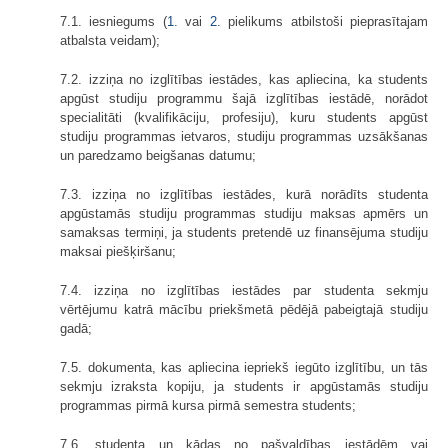
7.1. iesniegums (
1.
vai
2.
pielikums atbilstoši pieprasītajam
atbalsta veidam);
7.2. izziņa no izglītības iestādes, kas apliecina, ka students
apgūst studiju programmu šajā izglītības iestādē, norādot
specialitāti (kvalifikāciju, profesiju), kuru students apgūst
studiju programmas ietvaros, studiju programmas uzsākšanas
un paredzamo beigšanas datumu;
7.3. izziņa no izglītības iestādes, kurā norādīts studenta
apgūstamās studiju programmas studiju maksas apmērs un
samaksas termiņi, ja students pretendē uz finansējuma studiju
maksai piešķiršanu;
7.4. izziņa no izglītības iestādes par studenta sekmju
vērtējumu katrā mācību priekšmetā pēdējā pabeigtajā studiju
gadā;
7.5. dokumenta, kas apliecina iepriekš iegūto izglītību, un tās
sekmju izraksta kopiju, ja students ir apgūstamās studiju
programmas pirmā kursa pirmā semestra students;
7.6. studenta un kādas no pašvaldības iestādēm vai