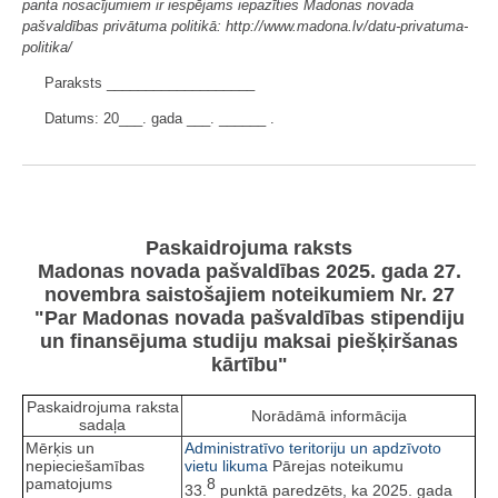
panta nosacījumiem ir iespējams iepazīties Madonas novada
pašvaldības privātuma politikā: http://www.madona.lv/datu-privatuma-
politika/
Paraksts ___________________
Datums: 20___. gada ___. ______ .
Paskaidrojuma raksts
Madonas novada pašvaldības 2025. gada 27.
novembra saistošajiem noteikumiem Nr. 27
"Par Madonas novada pašvaldības stipendiju
un finansējuma studiju maksai piešķiršanas
kārtību"
Paskaidrojuma raksta
Norādāmā informācija
sadaļa
Mērķis un
Administratīvo teritoriju un apdzīvoto
nepieciešamības
vietu likuma
Pārejas noteikumu
pamatojums
8
33.
punktā paredzēts, ka 2025. gada