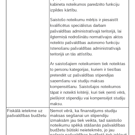
kabineta noteikumos paredzēto funkciju
izpildes kārtību.
Saistošo noteikumu mērķis ir piesaistīt
kvalificētus speciālistus darbam
pašvaldības administratīvajā teritorijā, lai
ilgtermiņā nodrošinātu normatīvajos aktos
noteikto pašvaldības autonomo funkciju
īstenošanu pašvaldības administratīvajā
teritorijā un tās attīstību.
Ar saistošajiem noteikumiem tiek noteiktas
to personu kategorijas, kuriem ir tiesības
pretendēt uz pašvaldības stipendijas
saņemšanu vai studiju maksas
kompensēšanu. Saistošajos noteikumos
tāpat ir noteikti kritēriji, kuri tiek ņemti vērā,
piešķirot stipendiju vai kompensējot studiju
maksu.
Fiskālā ietekme uz
Ņemot vērā, ka finansējums studiju
pašvaldības budžetu
maksas segšanai un stipendiju
izmaksām jau tiek veikta, tad saistošo
noteikumu spēkā stāšanās pašvaldības
budžetu būtiski neietekmēs, jo jau
pašreiz pašvaldības budžetā tiek iekļauti