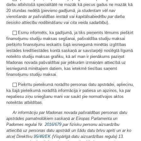
darbu atbilstošā specialitātē ne mazāk kā piecus gadus ne mazāk kā
20 stundas nedēļā (
pievieno gadījumā, ja studentam vēl nav
vienošanās ar pašvaldības iestādi vai kapitālsabiedrību par darba
tiesisko attiecību nodibināšanu vai cita veida sadarbību
).
Esmu informēts, ka gadījumā, ja tiks pieņemts lēmums piešķirt
finansējumu studiju maksas segšanai, pašvaldība studiju maksai
piešķirto finansējumu ieskaitīs šajā iesniegumā minētās izglītības
iestādes kredītiestādes kontā saskaņā ar savstarpēji noslēgtā līgumā
noteikto studiju maksas grafiku, kā arī man ir pienākums paziņot
Madonas novada pašvaldībai par jebkurām izmaiņām attiecībā uz
iesniegumā minētajiem datiem, kas ietekmē tiesības saņemt
finansējumu studiju maksai.
Piekrītu pieteikumā norādīto personas datu apstrādei, apliecinu,
ka šajā pieteikumā norādītā informācija ir patiesa un apzinos, ka par
nepatiesu ziņu sniegšanu mani var saukt pie normatīvajos aktos
noteiktās atbildības.
Ar informāciju par Madonas novada pašvaldības personas datu
apstrādes pamatnolūkiem saskaņā ar Eiropas Parlamenta un
Padomes regulai Nr.
2016/679
par fizisku personu aizsardzību
attiecībā uz personas datu apstrādi un šādu datu brīvu apriti un ar ko
atceļ Direktīvu
95/46/EK
(Vispārīgā datu aizsardzības regula) 13.