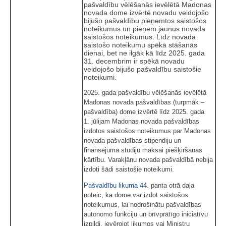
pašvaldību vēlēšanās ievēlētā Madonas
novada dome izvērtē novadu veidojošo
bijušo pašvaldību pieņemtos saistošos
noteikumus un pieņem jaunus novada
saistošos noteikumus. Līdz novada
saistošo noteikumu spēkā stāšanās
dienai, bet ne ilgāk kā līdz 2025. gada
31. decembrim ir spēkā novadu
veidojošo bijušo pašvaldību saistošie
noteikumi.
2025. gada pašvaldību vēlēšanās ievēlētā
Madonas novada pašvaldības (turpmāk –
pašvaldība) dome izvērtē līdz 2025. gada
1. jūlijam Madonas novada pašvaldības
izdotos saistošos noteikumus par Madonas
novada pašvaldības stipendiju un
finansējuma studiju maksai piešķiršanas
kārtību. Varakļānu novada pašvaldībā nebija
izdoti šādi saistošie noteikumi.
Pašvaldību likuma
44.
panta otrā daļa
noteic, ka dome var izdot saistošos
noteikumus, lai nodrošinātu pašvaldības
autonomo funkciju un brīvprātīgo iniciatīvu
izpildi, ievērojot likumos vai Ministru