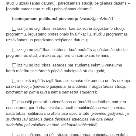
studiju uzsākšanas datumu], paredzamais studiju beigšanas datums –
[norādīt paredzamo studiju pabeigšanas datumu].
Iesniegumam pielikumā pievienoju
(vajadzīgo atzīmēt)
:
izziņu no izglītības iestādes, kas apliecina apgūstamo studiju
programmu, iegūstamo profesionālo kvalifikāciju, studiju programmas
uzsākšanas un paredzamo beigšanas datumu;
izziņu no izglītības iestādes, kurā norādīts apgūstamās studiju
programmas studiju maksas apmērs un samaksas termiņi;
izziņu no izglītības iestādes par studenta sekmju vērtējumu
katrā mācību priekšmetā pēdējā pabeigtajā studiju gadā;
iepriekš iegūtās izglītības apliecinošu dokumentu un tās sekmju
izraksta kopiju
(pievieno gadījumā, ja students ir apgūstamās studiju
programmas pirmā kursa pirmā semestra students)
;
abpusēji parakstītu vienošanos ar [norādīt sadabības partnera
nosaukumu] par darba tiesisko attiecību nodibināšanu vai cita veida
sadarbības nodibināšanu atbilstošā specialitātē (
pievieno gadījumā, ja
students jau uzsācis darba tiesiskās attiecības vai cita veida
sadarbību pašvaldības iestādē vai kapitālsabiedrībā
);
apliecinājumu, ka pēc studiju programmas pabeigšanas veikšu