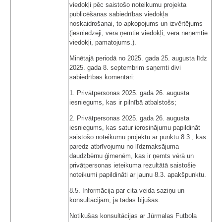
viedokļi pēc saistošo noteikumu projekta
publicēšanas sabiedrības viedokļa
noskaidrošanai, to apkopojums un izvērtējums
(iesniedzēji, vērā ņemtie viedokļi, vērā neņemtie
viedokļi, pamatojums.).
Minētajā periodā no 2025. gada 25. augusta līdz
2025. gada 8. septembrim saņemti divi
sabiedrības komentāri:
1. Privātpersonas 2025. gada 26. augusta
iesniegums, kas ir pilnībā atbalstošs;
2. Privātpersonas 2025. gada 26. augusta
iesniegums, kas satur ierosinājumu papildināt
saistošo noteikumu projektu ar punktu 8.3., kas
paredz atbrīvojumu no līdzmaksājuma
daudzbērnu ģimenēm, kas ir ņemts vērā un
privātpersonas ieteikuma rezultātā saistošie
noteikumi papildināti ar jaunu 8.3. apakšpunktu.
8.5. Informācija par cita veida saziņu un
konsultācijām, ja tādas bijušas.
Notikušas konsultācijas ar Jūrmalas Futbola