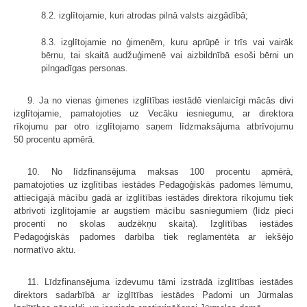
8.2. izglītojamie, kuri atrodas pilnā valsts aizgādībā;
8.3. izglītojamie no ģimenēm, kuru aprūpē ir trīs vai vairāk
bērnu, tai skaitā audžuģimenē vai aizbildnībā esoši bērni un
pilngadīgas personas.
9. Ja no vienas ģimenes izglītības iestādē vienlaicīgi mācās divi
izglītojamie, pamatojoties uz Vecāku iesniegumu, ar direktora
rīkojumu par otro izglītojamo saņem līdzmaksājuma atbrīvojumu
50 procentu apmērā.
10. No līdzfinansējuma maksas 100 procentu apmērā,
pamatojoties uz izglītības iestādes Pedagoģiskās padomes lēmumu,
attiecīgajā mācību gadā ar izglītības iestādes direktora rīkojumu tiek
atbrīvoti izglītojamie ar augstiem mācību sasniegumiem (līdz pieci
procenti no skolas audzēkņu skaita). Izglītības iestādes
Pedagoģiskās padomes darbība tiek reglamentēta ar iekšējo
normatīvo aktu.
11. Līdzfinansējuma izdevumu tāmi izstrādā izglītības iestādes
direktors sadarbībā ar izglītības iestādes Padomi un Jūrmalas