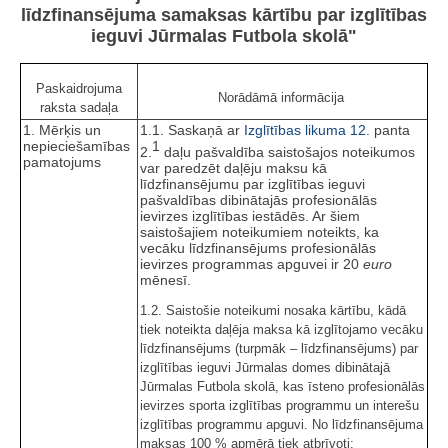
līdzfinansējuma samaksas kārtību par izglītības
ieguvi Jūrmalas Futbola skolā"
Paskaidrojuma
Norādāmā informācija
raksta sadaļa
1. Mērķis un
1.1. Saskaņā ar
Izglītības likuma
12.
panta
nepieciešamības
1
2.
daļu pašvaldība saistošajos noteikumos
pamatojums
var paredzēt daļēju maksu kā
līdzfinansējumu par izglītības ieguvi
pašvaldības dibinātajās profesionālās
ievirzes izglītības iestādēs. Ar šiem
saistošajiem noteikumiem noteikts, ka
vecāku līdzfinansējums profesionālās
ievirzes programmas apguvei ir 20
euro
mēnesī.
1.2. Saistošie noteikumi nosaka kārtību, kādā
tiek noteikta daļēja maksa kā izglītojamo vecāku
līdzfinansējums (turpmāk – līdzfinansējums) par
izglītības ieguvi Jūrmalas domes dibinātajā
Jūrmalas Futbola skolā, kas īsteno profesionālās
ievirzes sporta izglītības programmu un interešu
izglītības programmu apguvi. No līdzfinansējuma
maksas 100 % apmērā tiek atbrīvoti: