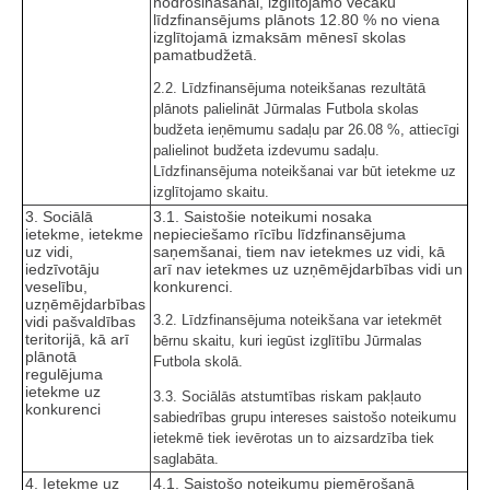
nodrošināšanai, izglītojamo vecāku
līdzfinansējums plānots 12.80 % no viena
izglītojamā izmaksām mēnesī skolas
pamatbudžetā.
2.2. Līdzfinansējuma noteikšanas rezultātā
plānots palielināt Jūrmalas Futbola skolas
budžeta ieņēmumu sadaļu par 26.08 %, attiecīgi
palielinot budžeta izdevumu sadaļu.
Līdzfinansējuma noteikšanai var būt ietekme uz
izglītojamo skaitu.
3. Sociālā
3.1. Saistošie noteikumi nosaka
ietekme, ietekme
nepieciešamo rīcību līdzfinansējuma
uz vidi,
saņemšanai, tiem nav ietekmes uz vidi, kā
iedzīvotāju
arī nav ietekmes uz uzņēmējdarbības vidi un
veselību,
konkurenci.
uzņēmējdarbības
3.2. Līdzfinansējuma noteikšana var ietekmēt
vidi pašvaldības
teritorijā, kā arī
bērnu skaitu, kuri iegūst izglītību Jūrmalas
plānotā
Futbola skolā.
regulējuma
ietekme uz
3.3. Sociālās atstumtības riskam pakļauto
konkurenci
sabiedrības grupu intereses saistošo noteikumu
ietekmē tiek ievērotas un to aizsardzība tiek
saglabāta.
4. Ietekme uz
4.1. Saistošo noteikumu piemērošanā