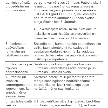
administratīvajām
persona var vērsties Jūrmalas Futbola skolā
procedūrām un
iesniegumus nosūtot uz e-pasta adresi:
to izmaksām
futbolaskola@edu.jurmala.lv vai e-adresi:
_DEFAULT@40900035067, vai iesniegts
papīra formātā Jūrmalas Futbola skolas
birojā Skolas ielā 5, Jūrmalā;
4.2. Saistošajiem noteikumiem ir ietekme uz
maksājumu administrēšanas procedūrām un
grāmatvedības uzskaites dokumentāciju.
5. Ietekme uz
Saistošo noteikumu projekta īstenošanā tiks
pašvaldības
uzlikti jauni pienākumi vai uzdevumi
funkcijām un
esošajiem darbiniekiem, netiks veidotas
cilvēkresursiem
jaunas darba vietas vai paplašināta esošo
institūciju kompetence.
6. Informācija par
Saistošo noteikumu izpildi nodrošinās
izpildes
Jūrmalas valstspilsētas administrācija un
nodrošināšanu
Jūrmalas Futbolas skola.
7. Prasību un
Saistošie noteikumi ir piemēroti iecerētā
izmaksu
mērķa sasniegšanas nodrošināšanai un
samērīgums pret
paredz tikai to, kas ir vajadzīgs tajos
ieguvumiem, ko
norādītā mērķa sasniegšanai.
sniedz mērķa
sasniegšana
8. Izstrādes gaitā
8.1. Sabiedrības pārstāvji (tostarp biedrības,
veiktās
nodibinājumi, apvienības u.tml.), ar kuriem