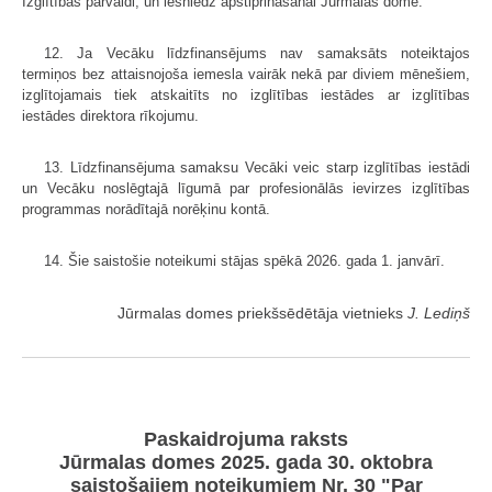
Izglītības pārvaldi, un iesniedz apstiprināšanai Jūrmalas domē.
12. Ja Vecāku līdzfinansējums nav samaksāts noteiktajos
termiņos bez attaisnojoša iemesla vairāk nekā par diviem mēnešiem,
izglītojamais tiek atskaitīts no izglītības iestādes ar izglītības
iestādes direktora rīkojumu.
13. Līdzfinansējuma samaksu Vecāki veic starp izglītības iestādi
un Vecāku noslēgtajā līgumā par profesionālās ievirzes izglītības
programmas norādītajā norēķinu kontā.
14. Šie saistošie noteikumi stājas spēkā 2026. gada 1. janvārī.
Jūrmalas domes priekšsēdētāja vietnieks
J. Lediņš
Paskaidrojuma raksts
Jūrmalas domes 2025. gada 30. oktobra
saistošajiem noteikumiem Nr. 30 "Par