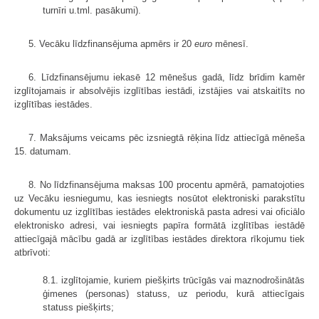
turnīri u.tml. pasākumi).
5. Vecāku līdzfinansējuma apmērs ir 20
euro
mēnesī.
6. Līdzfinansējumu iekasē 12 mēnešus gadā, līdz brīdim kamēr
izglītojamais ir absolvējis izglītības iestādi, izstājies vai atskaitīts no
izglītības iestādes.
7. Maksājums veicams pēc izsniegtā rēķina līdz attiecīgā mēneša
15. datumam.
8. No līdzfinansējuma maksas 100 procentu apmērā, pamatojoties
uz Vecāku iesniegumu, kas iesniegts nosūtot elektroniski parakstītu
dokumentu uz izglītības iestādes elektroniskā pasta adresi vai oficiālo
elektronisko adresi, vai iesniegts papīra formātā izglītības iestādē
attiecīgajā mācību gadā ar izglītības iestādes direktora rīkojumu tiek
atbrīvoti:
8.1. izglītojamie, kuriem piešķirts trūcīgās vai maznodrošinātās
ģimenes (personas) statuss, uz periodu, kurā attiecīgais
statuss piešķirts;