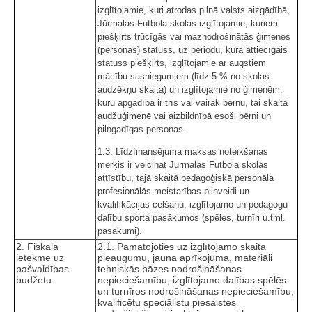
izglītojamie, kuri atrodas pilnā valsts aizgādībā,
Jūrmalas Futbola skolas izglītojamie, kuriem
piešķirts trūcīgās vai maznodrošinātās ģimenes
(personas) statuss, uz periodu, kurā attiecīgais
statuss piešķirts, izglītojamie ar augstiem
mācību sasniegumiem (līdz 5 % no skolas
audzēkņu skaita) un izglītojamie no ģimenēm,
kuru apgādībā ir trīs vai vairāk bērnu, tai skaitā
audžuģimenē vai aizbildnībā esoši bērni un
pilngadīgas personas.
1.3. Līdzfinansējuma maksas noteikšanas
mērķis ir veicināt Jūrmalas Futbola skolas
attīstību, tajā skaitā pedagoģiskā personāla
profesionālās meistarības pilnveidi un
kvalifikācijas celšanu, izglītojamo un pedagogu
dalību sporta pasākumos (spēles, turnīri u.tml.
pasākumi).
2. Fiskālā
2.1. Pamatojoties uz izglītojamo skaita
ietekme uz
pieaugumu, jauna aprīkojuma, materiāli
pašvaldības
tehniskās bāzes nodrošināšanas
budžetu
nepieciešamību, izglītojamo dalības spēlēs
un turnīros nodrošināšanas nepieciešamību,
kvalificētu speciālistu piesaistes