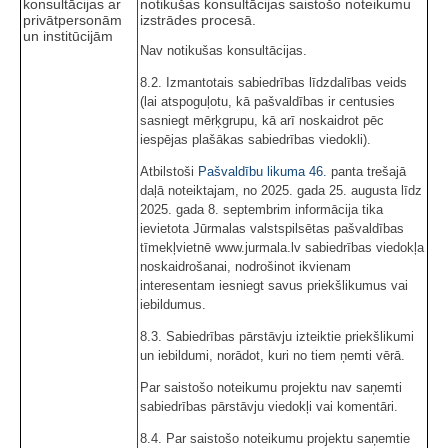
konsultācijas ar
notikušas konsultācijas saistošo noteikumu
privātpersonām
izstrādes procesā.
un institūcijām
Nav notikušas konsultācijas.
8.2. Izmantotais sabiedrības līdzdalības veids
(lai atspoguļotu, kā pašvaldības ir centusies
sasniegt mērķgrupu, kā arī noskaidrot pēc
iespējas plašākas sabiedrības viedokli).
Atbilstoši
Pašvaldību likuma
46.
panta trešajā
daļā noteiktajam, no 2025. gada 25. augusta līdz
2025. gada 8. septembrim informācija tika
ievietota Jūrmalas valstspilsētas pašvaldības
tīmekļvietnē www.jurmala.lv sabiedrības viedokļa
noskaidrošanai, nodrošinot ikvienam
interesentam iesniegt savus priekšlikumus vai
iebildumus.
8.3. Sabiedrības pārstāvju izteiktie priekšlikumi
un iebildumi, norādot, kuri no tiem ņemti vērā.
Par saistošo noteikumu projektu nav saņemti
sabiedrības pārstāvju viedokļi vai komentāri.
8.4. Par saistošo noteikumu projektu saņemtie