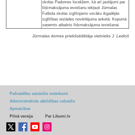
skolas Padomes locekļiem, kā arī jautājumi par
līdzmaksājuma ieviešanu iekļauti Jūrmalas
Futbola skolas izglītojamo vecāku ikgadējās
izglītības iestādes novērtējuma anketā. Kopumā
saņemts atbalsts līdzmaksājuma ieviešanai.
Jūrmalas domes priekšsēdētāja vietnieks
J. Lediņš
Pašvaldību saistošie noteikumi
Administratīvās atbildības ceļvedis
Apmācības
Pilnā versija
Par Likumi.lv