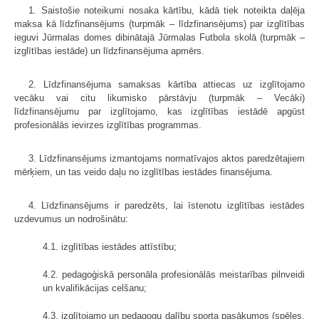
1. Saistošie noteikumi nosaka kārtību, kādā tiek noteikta daļēja
maksa kā līdzfinansējums (turpmāk – līdzfinansējums) par izglītības
ieguvi Jūrmalas domes dibinātajā Jūrmalas Futbola skolā (turpmāk –
izglītības iestāde) un līdzfinansējuma apmērs.
2. Līdzfinansējuma samaksas kārtība attiecas uz izglītojamo
vecāku vai citu likumisko pārstāvju (turpmāk – Vecāki)
līdzfinansējumu par izglītojamo, kas izglītības iestādē apgūst
profesionālās ievirzes izglītības programmas.
3. Līdzfinansējums izmantojams normatīvajos aktos paredzētajiem
mērķiem, un tas veido daļu no izglītības iestādes finansējuma.
4. Līdzfinansējums ir paredzēts, lai īstenotu izglītības iestādes
uzdevumus un nodrošinātu:
4.1. izglītības iestādes attīstību;
4.2. pedagoģiskā personāla profesionālās meistarības pilnveidi
un kvalifikācijas celšanu;
4.3. izglītojamo un pedagogu dalību sporta pasākumos (spēles,