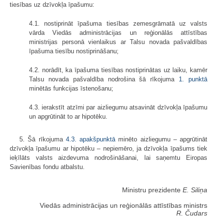
tiesības uz dzīvokļa īpašumu:
4.1. nostiprināt īpašuma tiesības zemesgrāmatā uz valsts
vārda Viedās administrācijas un reģionālās attīstības
ministrijas personā vienlaikus ar Talsu novada pašvaldības
īpašuma tiesību nostiprināšanu;
4.2. norādīt, ka īpašuma tiesības nostiprinātas uz laiku, kamēr
Talsu novada pašvaldība nodrošina šā rīkojuma
1. punktā
minētās funkcijas īstenošanu;
4.3. ierakstīt atzīmi par aizliegumu atsavināt dzīvokļa īpašumu
un apgrūtināt to ar hipotēku.
5. Šā rīkojuma
4.3. apakšpunktā
minēto aizliegumu – apgrūtināt
dzīvokļa īpašumu ar hipotēku – nepiemēro, ja dzīvokļa īpašums tiek
ieķīlāts valsts aizdevuma nodrošināšanai, lai saņemtu Eiropas
Savienības fondu atbalstu.
Ministru prezidente
E. Siliņa
Viedās administrācijas un reģionālās attīstības ministrs
R. Čudars