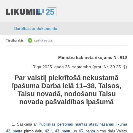
Darbības ar dokumentu
Tiesību akts:
spēkā esošs
Ministru kabineta rīkojums Nr. 610
Rīgā 2025. gada 23. septembrī (prot. Nr. 39 25. §)
Par valstij piekrītošā nekustamā
īpašuma Darba ielā 11–38, Talsos,
Talsu novadā, nodošanu Talsu
novada pašvaldības īpašumā
1. Saskaņā ar
Publiskas personas mantas atsavināšanas likuma
1
42. panta
pirmo daļu,
42.
,
43. pantu
un
45. panta
pirmo daļu Valsts