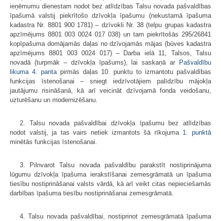
ieņēmumu dienestam nodot bez atlīdzības Talsu novada pašvaldības
īpašumā valstij piekrītošo dzīvokļa īpašumu (nekustamā īpašuma
kadastra Nr. 8801 900 1781) – dzīvokli Nr. 38 (telpu grupas kadastra
apzīmējums 8801 003 0024 017 038) un tam piekrītošās 295/26841
kopīpašuma domājamās daļas no dzīvojamās mājas (būves kadastra
apzīmējums 8801 003 0024 017) – Darba ielā 11, Talsos, Talsu
novadā (turpmāk – dzīvokļa īpašums), lai saskaņā ar
Pašvaldību
likuma
4. panta
pirmās daļas 10. punktu to izmantotu pašvaldības
funkcijas īstenošanai – sniegt iedzīvotājiem palīdzību mājokļa
jautājumu risināšanā, kā arī veicināt dzīvojamā fonda veidošanu,
uzturēšanu un modernizēšanu.
2. Talsu novada pašvaldībai dzīvokļa īpašumu bez atlīdzības
nodot valstij, ja tas vairs netiek izmantots šā rīkojuma
1. punktā
minētās funkcijas īstenošanai.
3. Pilnvarot Talsu novada pašvaldību parakstīt nostiprinājuma
lūgumu dzīvokļa īpašuma ierakstīšanai zemesgrāmatā un īpašuma
tiesību nostiprināšanai valsts vārdā, kā arī veikt citas nepieciešamās
darbības īpašuma tiesību nostiprināšanai zemesgrāmatā.
4. Talsu novada pašvaldībai, nostiprinot zemesgrāmatā īpašuma