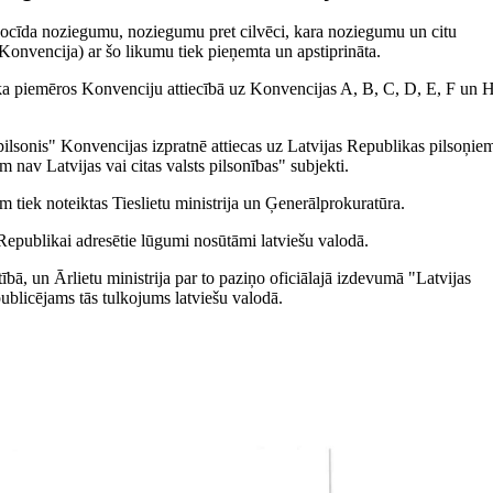
ocīda noziegumu, noziegumu pret cilvēci, kara noziegumu un citu
onvencija) ar šo likumu tiek pieņemta un apstiprināta.
ka piemēros Konvenciju attiecībā uz Konvencijas A, B, C, D, E, F un 
pilsonis" Konvencijas izpratnē attiecas uz Latvijas Republikas pilsoņie
 nav Latvijas vai citas valsts pilsonības" subjekti.
 tiek noteiktas Tieslietu ministrija un Ģenerālprokuratūra.
Republikai adresētie lūgumi nosūtāmi latviešu valodā.
ībā, un Ārlietu ministrija par to paziņo oficiālajā izdevumā "Latvijas
blicējams tās tulkojums latviešu valodā.