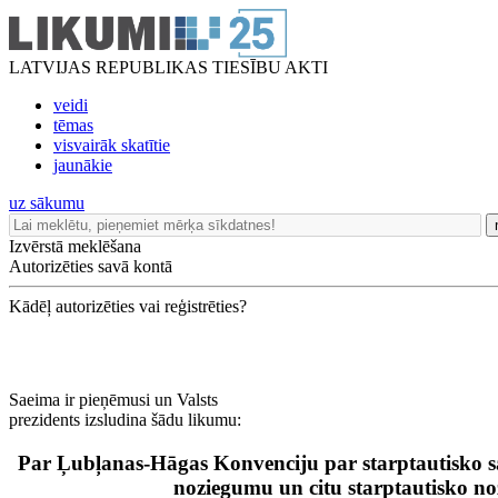
LATVIJAS REPUBLIKAS TIESĪBU AKTI
veidi
tēmas
visvairāk skatītie
jaunākie
uz sākumu
Izvērstā meklēšana
Autorizēties savā kontā
Kādēļ autorizēties vai reģistrēties?
Saeima ir pieņēmusi un Valsts
prezidents izsludina šādu likumu:
Par Ļubļanas-Hāgas Konvenciju par starptautisko s
noziegumu un citu starptautisko n