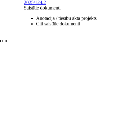
2025/124.2
Saistītie dokumenti
Anotācija / tiesību akta projekts
Citi saistītie dokumenti
H
m un