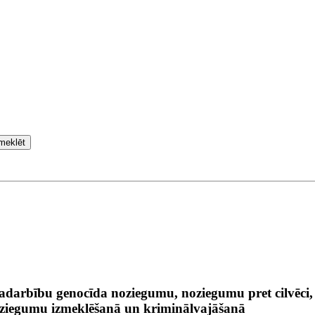
meklēt
adarbību genocīda noziegumu, noziegumu pret cilvēci,
oziegumu izmeklēšanā un kriminālvajāšanā