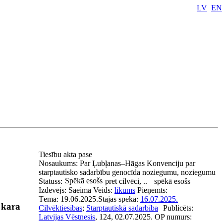
LV
EN
Tiesību akta pase
Nosaukums:
Par Ļubļanas–Hāgas Konvenciju par
starptautisko sadarbību genocīda noziegumu, noziegumu
Spēkā esošs
Statuss:
pret cilvēci, ..
spēkā esošs
Izdevējs:
Saeima
Veids:
likums
Pieņemts:
Tēma:
19.06.2025.
Stājas spēkā:
16.07.2025.
 kara
Cilvēktiesības
;
Starptautiskā sadarbība
Publicēts:
Latvijas Vēstnesis
, 124, 02.07.2025.
OP numurs: