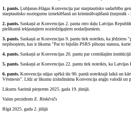
1. pants.
Ļubļanas-Hāgas Konvencija par starptautisko sadarbību gen
starptautisko noziegumu izmeklēšanā un kriminālvajāšanā (turpmāk - K
2. pants.
Saskaņā ar Konvencijas 2. panta otro daļu Latvijas Republi
pielikumā iekļautajiem noziedzīgajiem nodarījumiem.
3. pants.
Saskaņā ar Konvencijas 9. pantu tiek noteikts, ka jēdziens "
nepilsoņiem, kas ir likuma "Par to bijušās PSRS pilsoņu statusu, kuriem
4. pants.
Saskaņā ar Konvencijas 20. pantu par centrālajām institūcijām
5. pants.
Saskaņā ar Konvencijas 22. pantu tiek noteikts, ka Latvijas 
6. pants.
Konvencija stājas spēkā tās 90. pantā noteiktajā laikā un kārt
Vēstnesis". Līdz ar likumu izsludināma Konvencija angļu valodā un pu
Likums Saeimā pieņemts 2025. gada 19. jūnijā.
Valsts prezidents
E. Rinkēvičs
Rīgā 2025. gada 2. jūlijā