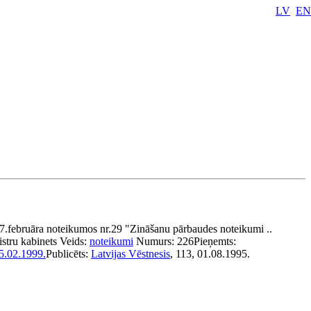
LV
EN
7.februāra noteikumos nr.29 "Zināšanu pārbaudes noteikumi ..
stru kabinets
Veids:
noteikumi
Numurs:
226
Pieņemts:
5.02.1999.
Publicēts:
Latvijas Vēstnesis
, 113, 01.08.1995.