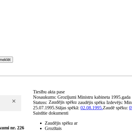
meklēt
Tiesību akta pase
Nosaukums:
Grozījumi Ministru kabineta 1995.gada 
Zaudējis spēku
Statuss:
zaudējis spēku
Izdevējs:
Mini
25.07.1995.
Stājas spēkā:
02.08.1995.
Zaudē spēku:
0
Saistītie dokumenti
Zaudējis spēku ar
kumi nr. 226
Grozītais