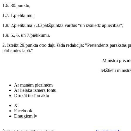
1.6. 30.punktu;
1.7. 1.pielikumu;
1.8. 2.pielikuma 7.3.apakšpunktā vārdus "un izsniedz apliecības";
1.9. 5., 6. un 7.pielikumu.
2. Izteikt 29.punkta otro daļu šādā redakcijā: "Pretendents parakstās 
pārbaudes lapā."
Ministru prezi
Iekšlietu ministr
Ar manām piezīmēm
Ar lielāka izmēra fontu
Drukāt tiesību aktu
X
Facebook
Draugiem.lv