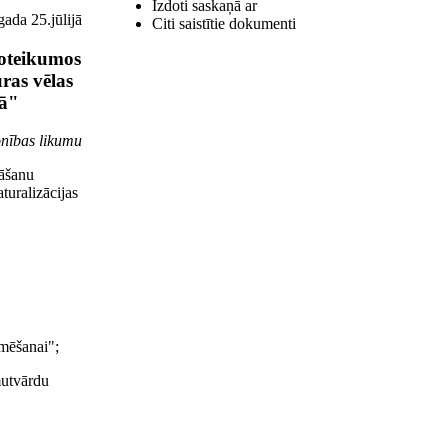
Izdoti saskaņā ar
gada 25.jūlijā
Citi saistītie dokumenti
noteikumos
ras vēlas
bā"
onības likumu
nāšanu
turalizācijas
rmēšanai";
mutvārdu