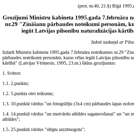
(prot. nr.40, 21.§) Rīgā 1995.
Grozījumi Ministru kabineta 1995.gada 7.februāra 
nr.29 "Zināšanu pārbaudes noteikumi personām, ku
iegūt Latvijas pilsonību naturalizācijas kārtī
Izdoti saskaņā ar Pils
Izdarīt Ministru kabineta 1995.gada 7.februāra noteikumos nr.29 "Zi
pārbaudes noteikumi personām, kuras vēlas iegūt Latvijas pilsonību na
kārtībā" (Latvijas Vēstnesis, 1995, 23.nr.) šādus grozījumus:
1. Svītrot:
1.1. 2.punktu;
1.2. 5.punkta otro teikumu;
1.3. 10.punktā vārdus "un fotogrāfiju (3x4 cm) pārbaudes lapas nofo
1.4. 14.punktā vārdus "un mutvārdu atbildes sagatavošanai" un "un 
atbildes";
1.5. 25.punktā vārdus "slēgtu aizzīmogotu";