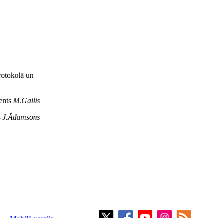
protokolā un
dents
M.Gailis
s
J.Ādamsons