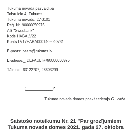
Tukuma novada pašvaldība
Talsu iela 4, Tukums,
Tukuma novads, LV-3101
Reģ. Nr. 90000050975
AS "Swedbank"
Kods HABALV22
Konts LV17HABA0001402040731
E-pasts: pasts@tukums.lv
E-adrese:_ DEFAULT@90000050975
Tālrunis: 63122707, 26603299
________________________________
(_____________)"
Tukuma novada domes priekšsēdētājs
G. Važa
Saistošo noteikumu Nr. 21 "Par grozījumiem
Tukuma novada domes 2021. gada 27. oktobra