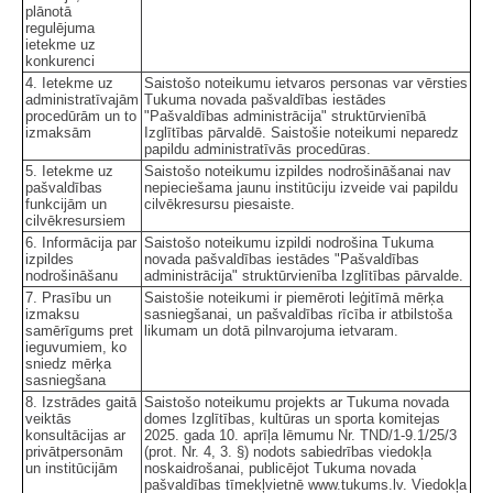
plānotā
regulējuma
ietekme uz
konkurenci
4. Ietekme uz
Saistošo noteikumu ietvaros personas var vērsties
administratīvajām
Tukuma novada pašvaldības iestādes
procedūrām un to
"Pašvaldības administrācija" struktūrvienībā
izmaksām
Izglītības pārvaldē. Saistošie noteikumi neparedz
papildu administratīvās procedūras.
5. Ietekme uz
Saistošo noteikumu izpildes nodrošināšanai nav
pašvaldības
nepieciešama jaunu institūciju izveide vai papildu
funkcijām un
cilvēkresursu piesaiste.
cilvēkresursiem
6. Informācija par
Saistošo noteikumu izpildi nodrošina Tukuma
izpildes
novada pašvaldības iestādes "Pašvaldības
nodrošināšanu
administrācija" struktūrvienība Izglītības pārvalde.
7. Prasību un
Saistošie noteikumi ir piemēroti leģitīmā mērķa
izmaksu
sasniegšanai, un pašvaldības rīcība ir atbilstoša
samērīgums pret
likumam un dotā pilnvarojuma ietvaram.
ieguvumiem, ko
sniedz mērķa
sasniegšana
8. Izstrādes gaitā
Saistošo noteikumu projekts ar Tukuma novada
veiktās
domes Izglītības, kultūras un sporta komitejas
konsultācijas ar
2025. gada 10. aprīļa lēmumu Nr. TND/1-9.1/25/3
privātpersonām
(prot. Nr. 4, 3. §) nodots sabiedrības viedokļa
un institūcijām
noskaidrošanai, publicējot Tukuma novada
pašvaldības tīmekļvietnē www.tukums.lv. Viedokļa