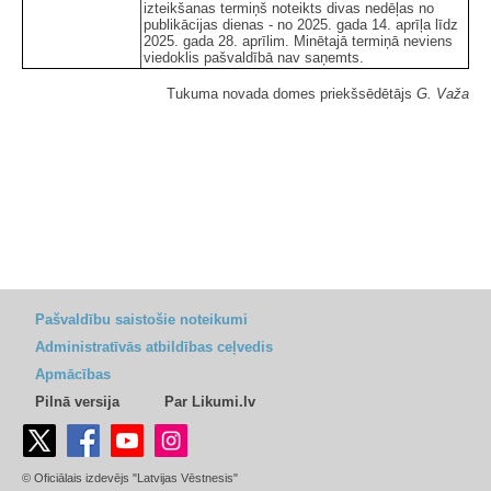
izteikšanas termiņš noteikts divas nedēļas no
publikācijas dienas - no 2025. gada 14. aprīļa līdz
2025. gada 28. aprīlim. Minētajā termiņā neviens
viedoklis pašvaldībā nav saņemts.
Tukuma novada domes priekšsēdētājs
G. Važa
Pašvaldību saistošie noteikumi
Administratīvās atbildības ceļvedis
Apmācības
Pilnā versija
Par Likumi.lv
© Oficiālais izdevējs "Latvijas Vēstnesis"