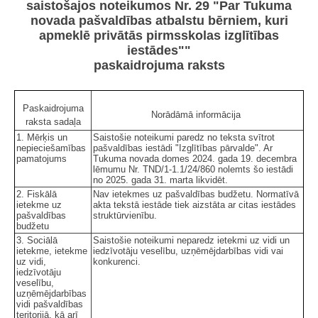
saistošajos noteikumos Nr. 29 "Par Tukuma
novada pašvaldības atbalstu bērniem, kuri
apmeklē privātās pirmsskolas izglītības
iestādes""
paskaidrojuma raksts
Paskaidrojuma
Norādāmā informācija
raksta sadaļa
1. Mērķis un
Saistošie noteikumi paredz no teksta svītrot
nepieciešamības
pašvaldības iestādi "Izglītības pārvalde". Ar
pamatojums
Tukuma novada domes 2024. gada 19. decembra
lēmumu Nr. TND/1-1.1/24/860 nolemts šo iestādi
no 2025. gada 31. marta likvidēt.
2. Fiskālā
Nav ietekmes uz pašvaldības budžetu. Normatīvā
ietekme uz
akta tekstā iestāde tiek aizstāta ar citas iestādes
pašvaldības
struktūrvienību.
budžetu
3. Sociālā
Saistošie noteikumi neparedz ietekmi uz vidi un
ietekme, ietekme
iedzīvotāju veselību, uzņēmējdarbības vidi vai
uz vidi,
konkurenci.
iedzīvotāju
veselību,
uzņēmējdarbības
vidi pašvaldības
teritorijā, kā arī