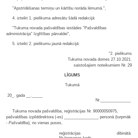
"Apstrīdēšanas termiņu un kārtību norāda lēmumā.",
4. izteikt 1. pielikuma adresātu šādā redakcijā:
"Tukuma novada pašvaldības iestādes "Pašvaldības
administrācija" Izglītības pārvaldei",
5. izteikt 2. pielikumu jaunā redakcijā:
"2. pielikums
Tukuma novada domes 27.10.2021.
saistošajiem noteikumiem Nr. 29
LĪGUMS
Tukumā
20_. gada __._____
Nr.______________
Tukuma novada pašvaldība, reģistrācijas Nr. 90000050975,
pašvaldības izpilddirektora (-es) ________________ personā (turpmāk
-
Pašvaldība
), no vienas puses,
reģistrācijas
dibinātā
Nr./personas kods