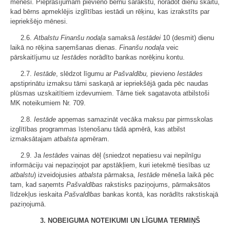
mēnesi. Pieprasījumam pievieno bērnu sarakstu, norādot dienu skaitu,
kad bērns apmeklējis izglītības iestādi un rēķinu, kas izrakstīts par
iepriekšējo mēnesi.
2.6.
Atbalstu Finanšu nodaļa
samaksā
Iestādei
10 (desmit) dienu
laikā no rēķina saņemšanas dienas.
Finanšu nodaļa
veic
pārskaitījumu uz
Iestādes
norādīto bankas norēķinu kontu.
2.7.
Iestāde
, slēdzot līgumu ar
Pašvaldību,
pievieno
Iestādes
apstiprinātu izmaksu tāmi saskaņā ar iepriekšējā gada pēc naudas
plūsmas uzskaitītiem izdevumiem. Tāme tiek sagatavota atbilstoši
MK noteikumiem Nr. 709.
2.8.
Iestāde
apņemas samazināt vecāka maksu par pirmsskolas
izglītības programmas īstenošanu tādā apmērā, kas atbilst
izmaksātajam
atbalsta
apmēram.
2.9. Ja
Iestādes
vainas dēļ (sniedzot nepatiesu vai nepilnīgu
informāciju vai nepaziņojot par apstākļiem, kuri ietekmē tiesības uz
atbalstu
) izveidojusies
atbalsta
pārmaksa,
Iestāde
mēneša laikā pēc
tam, kad saņemts
Pašvaldības
rakstisks paziņojums, pārmaksātos
līdzekļus ieskaita
Pašvaldības
bankas kontā, kas norādīts rakstiskajā
paziņojumā.
3. NOBEIGUMA NOTEIKUMI UN LĪGUMA TERMIŅŠ