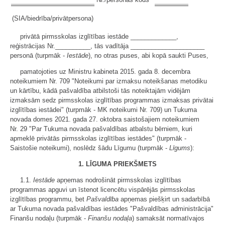
(SIA/biedrība/privātpersona)
privātā pirmsskolas izglītības iestāde _____________,
reģistrācijas Nr.__________, tās vadītāja _____________________
personā (turpmāk -
Iestāde
), no otras puses, abi kopā saukti Puses,
pamatojoties uz Ministru kabineta 2015. gada 8. decembra
noteikumiem Nr. 709 "Noteikumi par izmaksu noteikšanas metodiku
un kārtību, kādā pašvaldība atbilstoši tās noteiktajām vidējām
izmaksām sedz pirmsskolas izglītības programmas izmaksas privātai
izglītības iestādei" (turpmāk - MK noteikumi Nr. 709) un Tukuma
novada domes 2021. gada 27. oktobra saistošajiem noteikumiem
Nr. 29 "Par Tukuma novada pašvaldības atbalstu bērniem, kuri
apmeklē privātās pirmsskolas izglītības iestādes" (turpmāk -
Saistošie noteikumi), noslēdz šādu Līgumu (turpmāk -
Līgums
):
1. LĪGUMA PRIEKŠMETS
1.1.
Iestāde
apņemas nodrošināt pirmsskolas izglītības
programmas apguvi un īstenot licencētu vispārējās pirmsskolas
izglītības programmu, bet
Pašvaldība
apņemas piešķirt un sadarbībā
ar Tukuma novada pašvaldības iestādes "Pašvaldības administrācija"
Finanšu nodaļu (turpmāk -
Finanšu nodaļa
) samaksāt normatīvajos