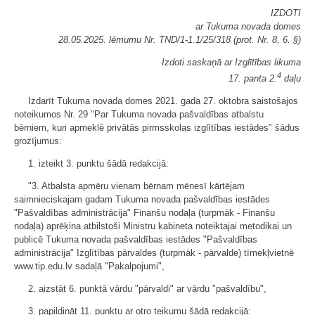
IZDOTI
ar Tukuma novada domes
28.05.2025. lēmumu Nr. TND/1-1.1/25/318 (prot. Nr. 8, 6. §)
Izdoti saskaņā ar Izglītības likuma
4
17. panta 2.
daļu
Izdarīt Tukuma novada domes 2021. gada 27. oktobra saistošajos
noteikumos Nr. 29 "Par Tukuma novada pašvaldības atbalstu
bērniem, kuri apmeklē privātās pirmsskolas izglītības iestādes" šādus
grozījumus:
1. izteikt 3. punktu šādā redakcijā:
"3. Atbalsta apmēru vienam bērnam mēnesī kārtējam
saimnieciskajam gadam Tukuma novada pašvaldības iestādes
"Pašvaldības administrācija" Finanšu nodaļa (turpmāk - Finanšu
nodaļa) aprēķina atbilstoši Ministru kabineta noteiktajai metodikai un
publicē Tukuma novada pašvaldības iestādes "Pašvaldības
administrācija" Izglītības pārvaldes (turpmāk - pārvalde) tīmekļvietnē
www.tip.edu.lv sadaļā "Pakalpojumi",
2. aizstāt 6. punktā vārdu "pārvaldi" ar vārdu "pašvaldību",
3. papildināt 11. punktu ar otro teikumu šādā redakcijā: