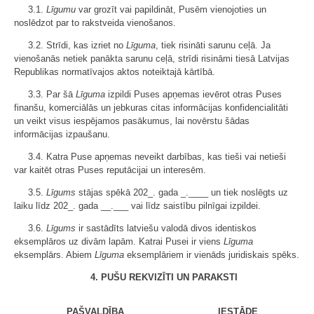
3.1.
Līgumu
var grozīt vai papildināt, Pusēm vienojoties un
noslēdzot par to rakstveida vienošanos.
3.2. Strīdi, kas izriet no
Līguma
, tiek risināti sarunu ceļā. Ja
vienošanās netiek panākta sarunu ceļā, strīdi risināmi tiesā Latvijas
Republikas normatīvajos aktos noteiktajā kārtībā.
3.3. Par šā
Līguma
izpildi Puses apņemas ievērot otras Puses
finanšu, komerciālās un jebkuras citas informācijas konfidencialitāti
un veikt visus iespējamos pasākumus, lai novērstu šādas
informācijas izpaušanu.
3.4. Katra Puse apņemas neveikt darbības, kas tieši vai netieši
var kaitēt otras Puses reputācijai un interesēm.
3.5.
Līgums
stājas spēkā 202_. gada _.____ un tiek noslēgts uz
laiku līdz 202_. gada __.___ vai līdz saistību pilnīgai izpildei.
3.6.
Līgums
ir sastādīts latviešu valodā divos identiskos
eksemplāros uz divām lapām. Katrai Pusei ir viens
Līguma
eksemplārs. Abiem
Līguma
eksemplāriem ir vienāds juridiskais spēks.
4. PUŠU REKVIZĪTI UN PARAKSTI
PAŠVALDĪBA
IESTĀDE