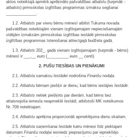
aktos noteiktajā apmērā aprēķināto pašvaldības atbalstu (turpmāk -
atbalsts
) pirmsskolas izglītības programmas izmaksu segšanai
______________.
1.2.
Atbalsts
par vienu bērnu mēnesī atbilst Tukuma novada
pašvaldības noteiktajām vienam izglītojamajam nepieciešamajām
vidējām izmaksām pirmsskolas izglītības iestādē pirmsskolas
izglītības programmas īstenošanai attiecīgajā budžeta gadā.
1.3.
Atbalsts
202_. gadā vienam izglītojamajam (turpmāk - bērns)
mēnesī ir ___,__
euro
(__________
euro
__
centi
).
2. PUŠU TIESĪBAS UN PIENĀKUMI
2.1.
Atbalsta
samaksu
Iestādei
nodrošina
Finanšu nodaļa.
2.2.
Atbalstu
bērnam piešķir ar dienu, kad bērns iestājies
Iestādē
.
2.3.
Atbalsts
netiek piešķirts par dienām, kad bērns bez
attaisnojoša iemesla neapmeklē
Iestādi
, atbilstoši MK noteikumos
Nr. 709 noteiktajam.
2.4.
Atbalstu
aprēķina proporcionāli apmeklējuma dienu skaitam.
2.5
. Atbalsta
saņemšanai
Iestāde
katru mēnesi līdz piektajam
datumam
Finanšu nodaļai
iesniedz pieprasījumu par iepriekšējo