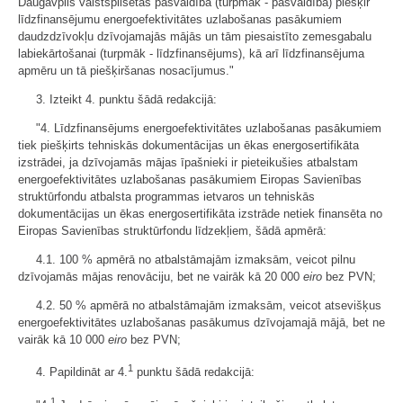
Daugavpils valstspilsētas pašvaldība (turpmāk - pašvaldība) piešķir
līdzfinansējumu energoefektivitātes uzlabošanas pasākumiem
daudzdzīvokļu dzīvojamajās mājās un tām piesaistīto zemesgabalu
labiekārtošanai (turpmāk - līdzfinansējums), kā arī līdzfinansējuma
apmēru un tā piešķiršanas nosacījumus."
3. Izteikt 4. punktu šādā redakcijā:
"4. Līdzfinansējums energoefektivitātes uzlabošanas pasākumiem
tiek piešķirts tehniskās dokumentācijas un ēkas energosertifikāta
izstrādei, ja dzīvojamās mājas īpašnieki ir pieteikušies atbalstam
energoefektivitātes uzlabošanas pasākumiem Eiropas Savienības
struktūrfondu atbalsta programmas ietvaros un tehniskās
dokumentācijas un ēkas energosertifikāta izstrāde netiek finansēta no
Eiropas Savienības struktūrfondu līdzekļiem, šādā apmērā:
4.1. 100 % apmērā no atbalstāmajām izmaksām, veicot pilnu
dzīvojamās mājas renovāciju, bet ne vairāk kā 20 000
eiro
bez PVN;
4.2. 50 % apmērā no atbalstāmajām izmaksām, veicot atsevišķus
energoefektivitātes uzlabošanas pasākumus dzīvojamajā mājā, bet ne
vairāk kā 10 000
eiro
bez PVN;
1
4. Papildināt ar 4.
punktu šādā redakcijā:
1