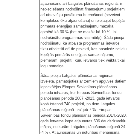
atjaunošanu arī Latgales plānošanas reģionā, ir
nepieciešams nodrošināt finansējumu projektiem
arī atsevišķu pasākumu īstenošanai (neveicot
kompleksu ēku atjaunošanu) un pieļaujot kopējās
primārās enerģijas samazinājumu mazākā
apmērā kā 30 % (bet ne mazāk kā 10 %, lai
nodrošinātu programmas virsmērķi). Šāda pieeja
nodrošinātu, ka atbalsta programmas ietvaros
tiktu atbalstīti arī tie projekti, kas sasniedz nelielu
kopējās primārās enerģijas samazinājumu,
piemēram, projekti, kuru ietvaros tiek veikta tikai
logu nomaiņa.
Šāda pieeja Latgales plānošanas reģionam
izvēlēta, pamatojoties ar zemiem apguves datiem
iepriekšējos Eiropas Savienības plānošanas
periodu ietvaros, kur Eiropas Savienības fondu
plānošanas perioda 2007.-2013. gada ietvaros
kopā īstenoti 740 projekti, no tiem Latgales
plānošanas reģionā - 57 jeb 7 %. Eiropas
Savienības fondu plānošanas perioda 2014.-2020.
gads ietvaros kopā atjaunotas 606 daudzdzīvokļu
mājas, no kurām Latgales plānošanas reģionā 24
(4 %). Atjaunošanas un noturības mehānisma