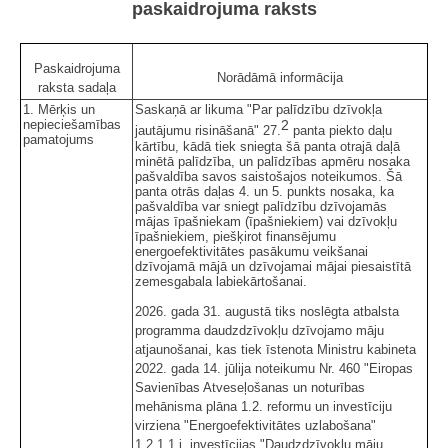
paskaidrojuma raksts
Paskaidrojuma
Norādāmā informācija
raksta sadaļa
1. Mērķis un
Saskaņā ar likuma "Par palīdzību dzīvokļa
nepieciešamības
2
jautājumu risināšanā" 27.
panta piekto daļu
pamatojums
kārtību, kādā tiek sniegta šā panta otrajā daļā
minētā palīdzība, un palīdzības apmēru nosaka
pašvaldība savos saistošajos noteikumos. Šā
panta otrās daļas 4. un 5. punkts nosaka, ka
pašvaldība var sniegt palīdzību dzīvojamās
mājas īpašniekam (īpašniekiem) vai dzīvokļu
īpašniekiem, piešķirot finansējumu
energoefektivitātes pasākumu veikšanai
dzīvojamā mājā un dzīvojamai mājai piesaistītā
zemesgabala labiekārtošanai.
2026. gada 31. augustā tiks noslēgta atbalsta
programma daudzdzīvokļu dzīvojamo māju
atjaunošanai, kas tiek īstenota Ministru kabineta
2022. gada 14. jūlija noteikumu Nr. 460 "Eiropas
Savienības Atveseļošanas un noturības
mehānisma plāna 1.2. reformu un investīciju
virziena "Energoefektivitātes uzlabošana"
1.2.1.1.i. investīcijas "Daudzdzīvokļu māju