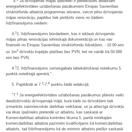
"4.
Ja dzīvojamās mājas īpašnieki ir pieteikušies atbalstam
energoefektivitātes uzlabošanas pasākumiem Eiropas Savienības
struktūrfondu atbalsta programmas ietvaros, veicot pilnu dzīvojamās
mājas renovāciju, papildus tiek piešķirts viens no šādiem
līdzfinansējuma veidiem:
1
4.
1. līdzfinansējums būvdarbiem, kas ir iekļauti dzīvojamās
mājas pilnas renovācijas tehniskajā dokumentācijā un kas nav
finansēti no Eiropas Savienības struktūrfondu līdzekļiem, - 10.00
eiro
2
uz 1m
dzīvokļu kopējās platības bez PVN, bet ne vairāk kā 50 000
eiro
bez PVN;
1
4.
2. līdzfinansējums zemesgabala labiekārtošanai noteikumu 5.
punktā noteiktajā apmērā.".
1
6
5. Papildināt ar 7.
-7.
punktu šādā redakcijā:
1
"7.
Ja energoefektivitātes uzlabošanas pasākumus plānots veikt
daudzdzīvokļu dzīvojamajā mājā, kurā kāds no dzīvokļiem tiek
izmantots saimnieciskās darbības veikšanai, un ja attiecīgā dzīvokļa
vai ēkas īpašnieks pretendē uz atbalstu, kas saskaņā ar
Komercdarbības atbalsta kontroles likuma 5. pantā minētajām
komercdarbības atbalsta pazīmēm kvalificējams kā komercdarbības
atbalsts, tad līdzfinansējumu kā
de minimis
atbalstu piešķir saskaņā