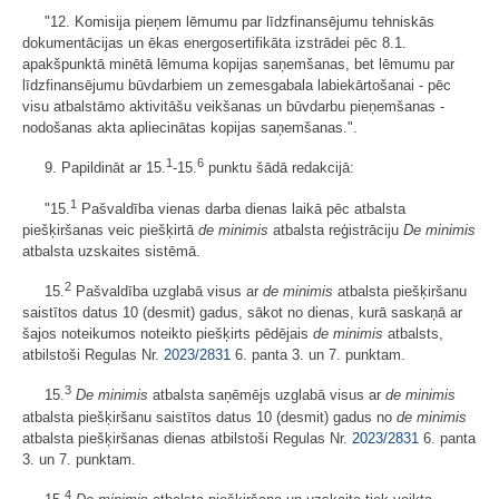
"12. Komisija pieņem lēmumu par līdzfinansējumu tehniskās
dokumentācijas un ēkas energosertifikāta izstrādei pēc 8.1.
apakšpunktā minētā lēmuma kopijas saņemšanas, bet lēmumu par
līdzfinansējumu būvdarbiem un zemesgabala labiekārtošanai - pēc
visu atbalstāmo aktivitāšu veikšanas un būvdarbu pieņemšanas -
nodošanas akta apliecinātas kopijas saņemšanas.".
1
6
9. Papildināt ar 15.
-15.
punktu šādā redakcijā:
1
"15.
Pašvaldība vienas darba dienas laikā pēc atbalsta
piešķiršanas veic piešķirtā
de minimis
atbalsta reģistrāciju
De minimis
atbalsta uzskaites sistēmā.
2
15.
Pašvaldība uzglabā visus ar
de minimis
atbalsta piešķiršanu
saistītos datus 10 (desmit) gadus, sākot no dienas, kurā saskaņā ar
šajos noteikumos noteikto piešķirts pēdējais
de minimis
atbalsts,
atbilstoši Regulas Nr.
2023/2831
6. panta 3. un 7. punktam.
3
15.
De minimis
atbalsta saņēmējs uzglabā visus ar
de minimis
atbalsta piešķiršanu saistītos datus 10 (desmit) gadus no
de minimis
atbalsta piešķiršanas dienas atbilstoši Regulas Nr.
2023/2831
6. panta
3. un 7. punktam.
4