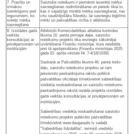
7. Prasību un
Saistošie noteikumi ir piemēroti iecerētā mērķa
izmaksu
sasniegšanas nodrošināšanai un paredz tikai to,
samērīgums pret
kas ir vajadzīgs minētā mērķa sasniegšanai, nav
ieguvumiem, ko
citu saudzējošāku līdzekļu, lai sasniegtu leģitīmo
sniedz mērķa
mērķi un pašvaldības rīcība ir atbilstoša.
sasniegšana
8. Izstrādes gaitā
Atbilstoši Komercdarbības atbalsta kontroles
veiktās
likuma 10. panta pirmajai daļai, saistošo
konsultācijas ar
noteikumu projekts tika iesniegts sākotnējai
privātpersonām un
izvērtēšanai Finanšu ministrijai, kura neiebilda
institūcijām
pret tā apstiprināšanu (Finanšu ministrijas 2025.
gada 02. aprīļa vēstule Nr. 7-4/18/1039).
Saskaņā ar Pašvaldību likuma 46. panta trešo
daļu, saistošo noteikumu projektu un tam
pievienoto paskaidrojuma rakstu publicē
pašvaldības oficiālajā tīmekļvietnē sabiedrības
viedokļa noskaidrošanai un saistošo noteikumu
paskaidrojuma rakstā norāda projekta izstrādes
gaitā veiktās konsultācijas ar privātpersonām un
institūcijām.
Sabiedrības viedokļa noskaidrošanai saistošo
noteikumu projekts publicēts pašvaldības
tīmekļvietnē www.daugavpils.lv sadaļā
"Sabiedrības līdzdalība", termiņš viedokļu