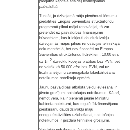
pieejamā kapitāla atlaide) iesniegšanas
pašvaldībā.
Turklāt, ja dzīvojamā māja pieņēmusi lēmumu
piedalīties Eiropas Savienības struktūrfondu
programmā pilnai mājai renovācijai, tā var
pretendēt uz pašvaldības finansējumu
būvdarbiem, kas ir iekļauti daudzdzīvokļu
dzīvojamās mājas pilnas renovācijas tehniskajā
dokumentācijā, bet nav finansēti no Eiropas
eiro
Savienības struktūrfondu līdzekļiem, 10.00
2
uz 1m
dzīvokļu kopējās platības bez PVN, bet
eiro
ne vairāk kā 50 000
bez PVN, vai uz
līdzfinansējumu zemesgabala labiekārtošanai
noteikumos noteiktajā apmērā.
Jaunu pašvaldības atbalsta veidu ieviešanai ir
jāveic grozījumi saistošajos noteikumos. Kā arī,
ņemot vērā, ka ir pieņemti jaunie Ministru
kabineta noteikumi, kas regulē līdzfinansējuma
piešķiršanu daudzdzīvokļu māju
energoefektivitātes uzlabošanai, saistošajos
noteikumos ir jāizdara tehniskie grozījumi.
de minimis
Saistošie noteikumi ir jāpapildina ar