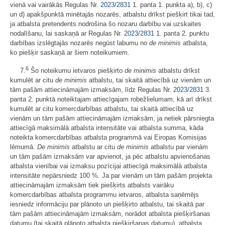
vienā vai vairākās Regulas Nr.
2023/2831
1. panta 1. punkta a), b), c)
un d) apakšpunktā minētajās nozarēs, atbalstu drīkst piešķirt tikai tad,
ja atbalsta pretendents nodrošina šo nozaru darbību vai uzskaites
nodalīšanu, lai saskaņā ar Regulas Nr.
2023/2831
1. panta 2. punktu
darbības izslēgtajās nozarēs negūst labumu no
de minimis
atbalsta,
ko piešķir saskaņā ar šiem noteikumiem.
6
7.
Šo noteikumu ietvaros piešķirto
de minimis
atbalstu drīkst
kumulēt ar citu
de minimis
atbalstu, tai skaitā attiecībā uz vienām un
tām pašām attiecināmajām izmaksām, līdz Regulas Nr.
2023/2831
3.
panta 2. punktā noteiktajam attiecīgajam robežlielumam, kā arī drīkst
kumulēt ar citu komercdarbības atbalstu, tai skaitā attiecībā uz
vienām un tām pašām attiecināmajām izmaksām, ja netiek pārsniegta
attiecīgā maksimālā atbalsta intensitāte vai atbalsta summa, kāda
noteikta komercdarbības atbalsta programmā vai Eiropas Komisijas
lēmumā.
De minimis
atbalstu ar citu
de minimis
atbalstu par vienām
un tām pašām izmaksām var apvienot, ja pēc atbalstu apvienošanas
atbalsta vienībai vai izmaksu pozīcijai attiecīgā maksimālā atbalsta
intensitāte nepārsniedz 100 %. Ja par vienām un tām pašām projekta
attiecināmajām izmaksām tiek piešķirts atbalsts vairāku
komercdarbības atbalsta programmu ietvaros, atbalsta saņēmējs
iesniedz informāciju par plānoto un piešķirto atbalstu, tai skaitā par
tām pašām attiecināmajām izmaksām, norādot atbalsta piešķiršanas
datumu (tai skaitā plānoto atbalsta piešķiršanas datumu), atbalsta