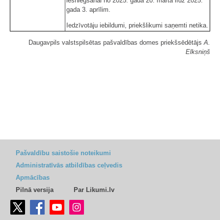
iesniegšanai no 2025. gada 20. marta līdz 2025.
gada 3. aprīlim.
Iedzīvotāju iebildumi, priekšlikumi saņemti netika.
Daugavpils valstspilsētas pašvaldības domes priekšsēdētājs
A.
Elksniņš
Pašvaldību saistošie noteikumi
Administratīvās atbildības ceļvedis
Apmācības
Pilnā versija
Par Likumi.lv