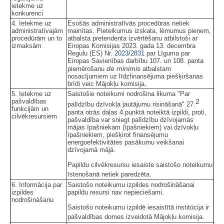
ietekme uz
konkurenci
4. Ietekme uz
Esošās administratīvās procedūras netiek
administratīvajām
mainītas. Pieteikumus izskata, lēmumus pieņem,
procedūrām un to
atbalsta pretendenta izvērtēšanu atbilstoši ar
izmaksām
Eiropas Komisijas 2023. gada 13. decembra
Regulu (ES) Nr.
2023/2831
par Līguma par
Eiropas Savienības darbību 107. un 108. panta
de minimis
piemērošanu
atbalstam
nosacījumiem uz līdzfinansējuma piešķiršanas
brīdi veic Mājokļu komisija.
5. Ietekme uz
Saistošie noteikumi nodrošina likuma "Par
pašvaldības
2
palīdzību dzīvokļa jautājumu risināšanā" 27.
funkcijām un
panta otrās daļas 4.punktā noteiktā izpildi, proti,
cilvēkresursiem
pašvaldība var sniegt palīdzību dzīvojamās
mājas īpašniekam (īpašniekiem) vai dzīvokļu
īpašniekiem, piešķirot finansējumu
energoefektivitātes pasākumu veikšanai
dzīvojamā mājā.
Papildu cilvēkresursu iesaiste saistošo noteikumu
īstenošanā netiek paredzēta.
6. Informācija par
Saistošo noteikumu izpildes nodrošināšanai
izpildes
papildu resursi nav nepieciešami.
nodrošināšanu
Saistošo noteikumu izpildē iesaistītā institūcija ir
pašvaldības domes izveidotā Mājokļu komisija.