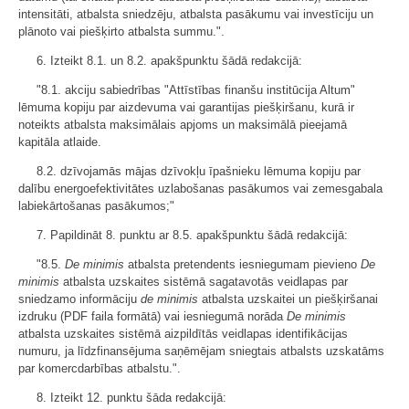
intensitāti, atbalsta sniedzēju, atbalsta pasākumu vai investīciju un
plānoto vai piešķirto atbalsta summu.".
6. Izteikt 8.1. un 8.2. apakšpunktu šādā redakcijā:
"8.1. akciju sabiedrības "Attīstības finanšu institūcija Altum"
lēmuma kopiju par aizdevuma vai garantijas piešķiršanu, kurā ir
noteikts atbalsta maksimālais apjoms un maksimālā pieejamā
kapitāla atlaide.
8.2. dzīvojamās mājas dzīvokļu īpašnieku lēmuma kopiju par
dalību energoefektivitātes uzlabošanas pasākumos vai zemesgabala
labiekārtošanas pasākumos;"
7. Papildināt 8. punktu ar 8.5. apakšpunktu šādā redakcijā:
"8.5.
De minimis
atbalsta pretendents iesniegumam pievieno
De
minimis
atbalsta uzskaites sistēmā sagatavotās veidlapas par
sniedzamo informāciju
de minimis
atbalsta uzskaitei un piešķiršanai
izdruku (PDF faila formātā) vai iesniegumā norāda
De minimis
atbalsta uzskaites sistēmā aizpildītās veidlapas identifikācijas
numuru, ja līdzfinansējuma saņēmējam sniegtais atbalsts uzskatāms
par komercdarbības atbalstu.".
8. Izteikt 12. punktu šāda redakcijā: