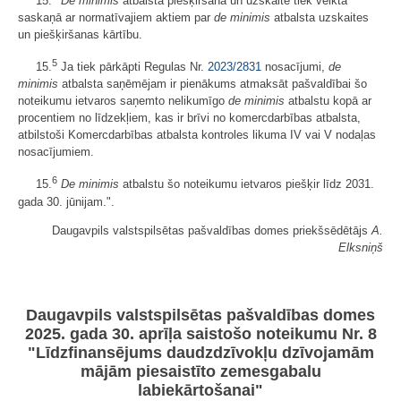
15.
De minimis
atbalsta piešķiršana un uzskaite tiek veikta
saskaņā ar normatīvajiem aktiem par
de minimis
atbalsta uzskaites
un piešķiršanas kārtību.
5
15.
Ja tiek pārkāpti Regulas Nr.
2023/2831
nosacījumi,
de
minimis
atbalsta saņēmējam ir pienākums atmaksāt pašvaldībai šo
noteikumu ietvaros saņemto nelikumīgo
de minimis
atbalstu kopā ar
procentiem no līdzekļiem, kas ir brīvi no komercdarbības atbalsta,
atbilstoši Komercdarbības atbalsta kontroles likuma IV vai V nodaļas
nosacījumiem.
6
15.
De minimis
atbalstu šo noteikumu ietvaros piešķir līdz 2031.
gada 30. jūnijam.".
Daugavpils valstspilsētas pašvaldības domes priekšsēdētājs
A.
Elksniņš
Daugavpils valstspilsētas pašvaldības domes
2025. gada 30. aprīļa saistošo noteikumu Nr. 8
"Līdzfinansējums daudzdzīvokļu dzīvojamām
mājām piesaistīto zemesgabalu
labiekārtošanai"