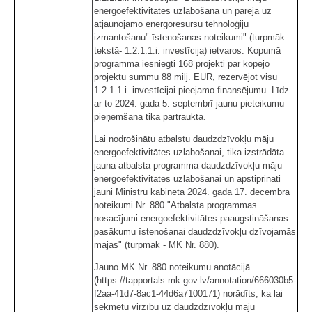
energoefektivitātes uzlabošana un pāreja uz
atjaunojamo energoresursu tehnoloģiju
izmantošanu" īstenošanas noteikumi" (turpmāk
tekstā- 1.2.1.1.i. investīcija) ietvaros. Kopumā
programmā iesniegti 168 projekti par kopējo
projektu summu 88 milj. EUR, rezervējot visu
1.2.1.1.i. investīcijai pieejamo finansējumu. Līdz
ar to 2024. gada 5. septembrī jaunu pieteikumu
pieņemšana tika pārtraukta.
Lai nodrošinātu atbalstu daudzdzīvokļu māju
energoefektivitātes uzlabošanai, tika izstrādāta
jauna atbalsta programma daudzdzīvokļu māju
energoefektivitātes uzlabošanai un apstiprināti
jauni Ministru kabineta 2024. gada 17. decembra
noteikumi Nr. 880 "Atbalsta programmas
nosacījumi energoefektivitātes paaugstināšanas
pasākumu īstenošanai daudzdzīvokļu dzīvojamās
mājās" (turpmāk - MK Nr. 880).
Jauno MK Nr. 880 noteikumu anotācijā
(https://tapportals.mk.gov.lv/annotation/666030b5-
f2aa-41d7-8ac1-44d6a7100171) norādīts, ka lai
sekmētu virzību uz daudzdzīvokļu māju