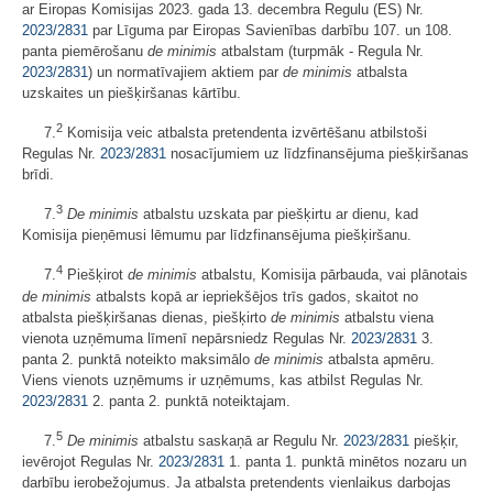
ar Eiropas Komisijas 2023. gada 13. decembra Regulu (ES) Nr.
2023/2831
par Līguma par Eiropas Savienības darbību 107. un 108.
panta piemērošanu
de minimis
atbalstam (turpmāk - Regula Nr.
2023/2831
) un normatīvajiem aktiem par
de minimis
atbalsta
uzskaites un piešķiršanas kārtību.
2
7.
Komisija veic atbalsta pretendenta izvērtēšanu atbilstoši
Regulas Nr.
2023/2831
nosacījumiem uz līdzfinansējuma piešķiršanas
brīdi.
3
7.
De minimis
atbalstu uzskata par piešķirtu ar dienu, kad
Komisija pieņēmusi lēmumu par līdzfinansējuma piešķiršanu.
4
7.
Piešķirot
de minimis
atbalstu, Komisija pārbauda, vai plānotais
de minimis
atbalsts kopā ar iepriekšējos trīs gados, skaitot no
atbalsta piešķiršanas dienas, piešķirto
de minimis
atbalstu viena
vienota uzņēmuma līmenī nepārsniedz Regulas Nr.
2023/2831
3.
panta 2. punktā noteikto maksimālo
de minimis
atbalsta apmēru.
Viens vienots uzņēmums ir uzņēmums, kas atbilst Regulas Nr.
2023/2831
2. panta 2. punktā noteiktajam.
5
7.
De minimis
atbalstu saskaņā ar Regulu Nr.
2023/2831
piešķir,
ievērojot Regulas Nr.
2023/2831
1. panta 1. punktā minētos nozaru un
darbību ierobežojumus. Ja atbalsta pretendents vienlaikus darbojas