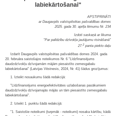
labiekārtošanai"
APSTIPRINĀTI
ar Daugavpils valstspilsētas pašvaldības domes
2025. gada 30. aprīļa lēmumu Nr. 234
Izdoti saskaņā ar likuma
"Par palīdzību dzīvokļa jautājumu risināšanā"
2
27.
panta piekto daļu
Izdarīt Daugavpils valstspilsētas pašvaldības domes 2024. gada
20. februāra saistošajos noteikumos Nr. 6 "Līdzfinansējums
daudzdzīvokļu dzīvojamām mājām piesaistīto zemesgabalu
labiekārtošanai" (Latvijas Vēstnesis, 2024, Nr. 41) šādus grozījumus:
1. Izteikt nosaukumu šādā redakcijā:
"Līdzfinansējums energoefektivitātes uzlabošanas pasākumiem
daudzdzīvokļu dzīvojamajās mājās un tām piesaistīto zemesgabalu
labiekārtošanai".
2. Izteikt 1. punktu šādā redakcijā:
"1. Saistošie noteikumi (turpmāk - noteikumi) nosaka kārtību, kādā