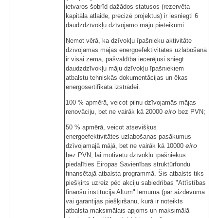
ietvaros šobrīd dažādos statusos (rezervēta
kapitāla atlaide, precizē projektus) ir iesniegti 6
daudzdzīvokļu dzīvojamo māju pieteikumi.
Ņemot vērā, ka dzīvokļu īpašnieku aktivitāte
dzīvojamās mājas energoefektivitātes uzlabošanā
ir visai zema, pašvaldība iecerējusi sniegt
daudzdzīvokļu māju dzīvokļu īpašniekiem
atbalstu tehniskās dokumentācijas un ēkas
energosertifikāta izstrādei:
100 % apmērā, veicot pilnu dzīvojamās mājas
eiro
renovāciju, bet ne vairāk kā 20000
bez PVN;
50 % apmērā, veicot atsevišķus
energoefektivitātes uzlabošanas pasākumus
eiro
dzīvojamajā mājā, bet ne vairāk kā 10000
bez PVN, lai motivētu dzīvokļu īpašniekus
piedalīties Eiropas Savienības struktūrfondu
finansētajā atbalsta programmā. Šis atbalsts tiks
piešķirts uzreiz pēc akciju sabiedrības "Attīstības
finanšu institūcija Altum" lēmuma (par aizdevuma
vai garantijas piešķiršanu, kurā ir noteikts
atbalsta maksimālais apjoms un maksimālā