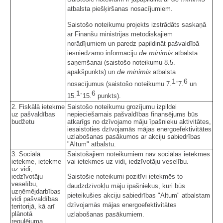
atbalsta piešķiršanas nosacījumiem.
Saistošo noteikumu projekts izstrādāts saskaņā
ar Finanšu ministrijas metodiskajiem
norādījumiem un paredz papildināt pašvaldībā
de minimis
iesniedzamo informāciju
atbalsta
saņemšanai (saistošo noteikumu 8.5.
de minimis
apakšpunkts) un
atbalsta
1-
6
nosacījumus (saistošo noteikumu 7.
7.
un
1-
6
15.
15.
punkts).
2. Fiskālā ietekme
Saistošo noteikumu grozījumu izpildei
uz pašvaldības
nepieciešamais pašvaldības finansējums būs
budžetu
atkarīgs no dzīvojamo māju īpašnieku aktivitātes,
iesaistoties dzīvojamās mājas energoefektivitātes
uzlabošanas pasākumos ar akciju sabiedrības
"Altum" atbalstu.
3. Sociālā
Saistošajiem noteikumiem nav sociālas ietekmes
ietekme, ietekme
vai ietekmes uz vidi, iedzīvotāju veselību.
uz vidi,
iedzīvotāju
Saistošie noteikumi pozitīvi ietekmēs to
veselību,
daudzdzīvokļu māju īpašniekus, kuri būs
uzņēmējdarbības
pieteikušies akciju sabiedrības "Altum" atbalstam
vidi pašvaldības
dzīvojamās mājas energoefektivitātes
teritorijā, kā arī
plānotā
uzlabošanas pasākumiem.
regulējuma