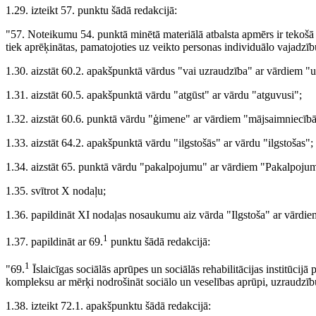
1.29. izteikt 57. punktu šādā redakcijā:
"57. Noteikumu 54. punktā minētā materiālā atbalsta apmērs ir tekošā 
tiek aprēķinātas, pamatojoties uz veikto personas individuālo vajadz
1.30. aizstāt 60.2. apakšpunktā vārdus "vai uzraudzība" ar vārdiem "u
1.31. aizstāt 60.5. apakšpunktā vārdu "atgūst" ar vārdu "atguvusi";
1.32. aizstāt 60.6. punktā vārdu "ģimene" ar vārdiem "mājsaimniecībā 
1.33. aizstāt 64.2. apakšpunktā vārdu "ilgstošās" ar vārdu "ilgstošas";
1.34. aizstāt 65. punktā vārdu "pakalpojumu" ar vārdiem "Pakalpoju
1.35. svītrot X nodaļu;
1.36. papildināt XI nodaļas nosaukumu aiz vārda "Ilgstoša" ar vārdiem
1
1.37. papildināt ar 69.
punktu šādā redakcijā:
1
"69.
Īslaicīgas sociālās aprūpes un sociālās rehabilitācijas institūcij
kompleksu ar mērķi nodrošināt sociālo un veselības aprūpi, uzraudzību,
1.38. izteikt 72.1. apakšpunktu šādā redakcijā: