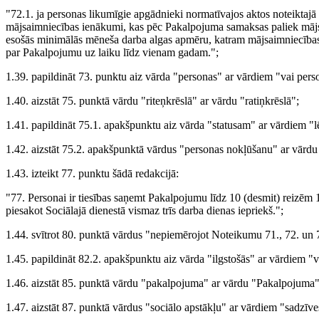
"72.1. ja personas likumīgie apgādnieki normatīvajos aktos noteiktajā 
mājsaimniecības ienākumi, kas pēc Pakalpojuma samaksas paliek mājsai
esošās minimālās mēneša darba algas apmēru, katram mājsaimniecības 
par Pakalpojumu uz laiku līdz vienam gadam.";
1.39. papildināt 73. punktu aiz vārda "personas" ar vārdiem "vai per
1.40. aizstāt 75. punktā vārdu "riteņkrēslā" ar vārdu "ratiņkrēslā";
1.41. papildināt 75.1. apakšpunktu aiz vārda "statusam" ar vārdiem 
1.42. aizstāt 75.2. apakšpunktā vārdus "personas nokļūšanu" ar vārd
1.43. izteikt 77. punktu šādā redakcijā:
"77. Personai ir tiesības saņemt Pakalpojumu līdz 10 (desmit) reiz
piesakot Sociālajā dienestā vismaz trīs darba dienas iepriekš.";
1.44. svītrot 80. punktā vārdus "nepiemērojot Noteikumu 71., 72. un 
1.45. papildināt 82.2. apakšpunktu aiz vārda "ilgstošās" ar vārdiem "va
1.46. aizstāt 85. punktā vārdu "pakalpojuma" ar vārdu "Pakalpojuma"
1.47. aizstāt 87. punktā vārdus "sociālo apstākļu" ar vārdiem "sadzī