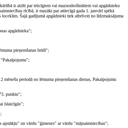
kārtībā ir atzīti par trūcīgiem vai maznodrošinātiem vai apgādnieku
mniecības rīcībā, ir mazāki par attiecīgā gada 1. janvārī spēkā
loceklim. Šajā gadījumā apgādnieki tiek atbrīvoti no līdzmaksājuma
sonas apgādnieka";
"lēmuma pieņemšanas brīdī";
u "Pakalpojumu";
ēm 12 mēnešu periodā no lēmuma pieņemšanas dienas, Pakalpojumu
73. punktu";
i īslaicīgās";
;
ves apstākļu" un vārdu "ģimenes" ar vārdu "mājsaimniecības";