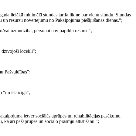
gada lielākā minimālā stundas tarifa likme par vienu stundu. Stundas
ību un resursu novērtējumu no Pakalpojuma piešķiršanas dienas.";
n/vai uzraudzība, personai nav papildu resursu";
dzīvojoši locekļi";
mu Pašvaldības";
 "un īslaicīga";
ā pakalpojuma ietver sociālās aprūpes un rehabilitācijas pasākumu
 kā arī pašaprūpes un sociālo prasmju attīstīšanu.";