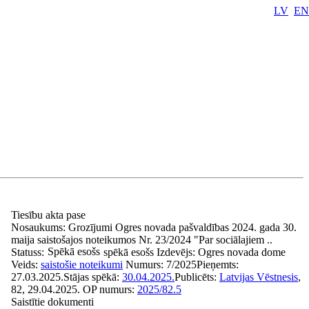
LV
EN
Tiesību akta pase
Nosaukums:
Grozījumi Ogres novada pašvaldības 2024. gada 30.
maija saistošajos noteikumos Nr. 23/2024 "Par sociālajiem ..
Spēkā esošs
Statuss:
spēkā esošs
Izdevējs:
Ogres novada dome
Veids:
saistošie noteikumi
Numurs:
7/2025
Pieņemts:
27.03.2025.
Stājas spēkā:
30.04.2025.
Publicēts:
Latvijas Vēstnesis
,
82, 29.04.2025.
OP numurs:
2025/82.5
Saistītie dokumenti