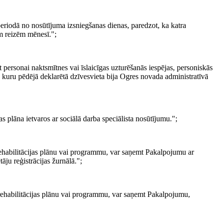
eriodā no nosūtījuma izsniegšanas dienas, paredzot, ka katra
m reizēm mēnesī.";
ersonai naktsmītnes vai īslaicīgas uzturēšanās iespējas, personiskās
ā, kuru pēdējā deklarētā dzīvesvieta bija Ogres novada administratīvā
s plāna ietvaros ar sociālā darba speciālista nosūtījumu.";
rehabilitācijas plānu vai programmu, var saņemt Pakalpojumu ar
āju reģistrācijas žurnālā.";
 rehabilitācijas plānu vai programmu, var saņemt Pakalpojumu,