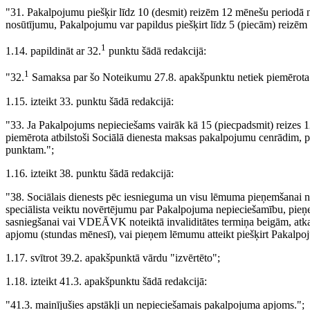
"31. Pakalpojumu piešķir līdz 10 (desmit) reizēm 12 mēnešu periodā 
nosūtījumu, Pakalpojumu var papildus piešķirt līdz 5 (piecām) reiz
1
1.14. papildināt ar 32.
punktu šādā redakcijā:
1
"32.
Samaksa par šo Noteikumu 27.8. apakšpunktu netiek piemērota.
1.15. izteikt 33. punktu šādā redakcijā:
"33. Ja Pakalpojums nepieciešams vairāk kā 15 (piecpadsmit) reizes
piemērota atbilstoši Sociālā dienesta maksas pakalpojumu cenrādim, p
punktam.";
1.16. izteikt 38. punktu šādā redakcijā:
"38. Sociālais dienests pēc iesnieguma un visu lēmuma pieņemšanai 
speciālista veiktu novērtējumu par Pakalpojuma nepieciešamību, pie
sasniegšanai vai VDEĀVK noteiktā invaliditātes termiņa beigām, atkar
apjomu (stundas mēnesī), vai pieņem lēmumu atteikt piešķirt Pakalpo
1.17. svītrot 39.2. apakšpunktā vārdu "izvērtēto";
1.18. izteikt 41.3. apakšpunktu šādā redakcijā:
"41.3. mainījušies apstākļi un nepieciešamais pakalpojuma apjoms.";