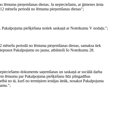
no lēmuma pieņemšanas dienas. Ja nepieciešams, ar ģimenes ārsta
ēm 12 mēnešu periodā no lēmuma pieņemšanas dienas";
 Pakalpojuma piešķiršana notiek saskaņā ar Noteikumu V nodaļu.";
 12 mēnešu periodā no lēmuma pieņemšanas dienas, samaksa tiek
ieprasot Pakalpojumu no jauna, atbilstoši šo Noteikumu 28.
nepieciešamo dokumentu saņemšanas un saskaņā ar sociālā darba
ņem lēmumu par Pakalpojuma piešķiršanu līdz pilngadības
ībā no tā, kurš no termiņiem iestājas ātrāk, nosakot Pakalpojuma
jumu.";