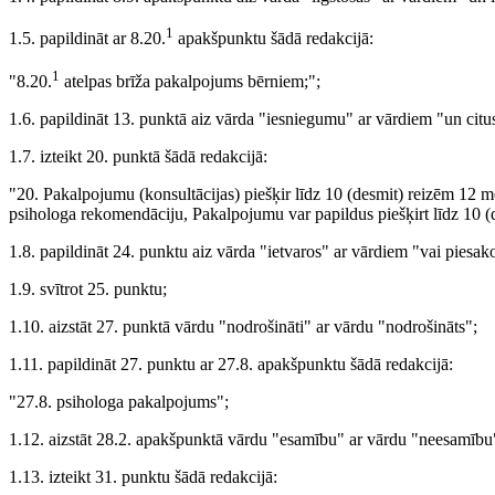
1
1.5. papildināt ar 8.20.
apakšpunktu šādā redakcijā:
1
"8.20.
atelpas brīža pakalpojums bērniem;";
1.6. papildināt 13. punktā aiz vārda "iesniegumu" ar vārdiem "un cit
1.7. izteikt 20. punktā šādā redakcijā:
"20. Pakalpojumu (konsultācijas) piešķir līdz 10 (desmit) reizēm 12 
psihologa rekomendāciju, Pakalpojumu var papildus piešķirt līdz 10
1.8. papildināt 24. punktu aiz vārda "ietvaros" ar vārdiem "vai piesakot
1.9. svītrot 25. punktu;
1.10. aizstāt 27. punktā vārdu "nodrošināti" ar vārdu "nodrošināts";
1.11. papildināt 27. punktu ar 27.8. apakšpunktu šādā redakcijā:
"27.8. psihologa pakalpojums";
1.12. aizstāt 28.2. apakšpunktā vārdu "esamību" ar vārdu "neesamību
1.13. izteikt 31. punktu šādā redakcijā: