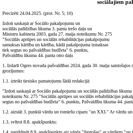
sociālajiem p
Precizēti 24.04.2025. (prot. Nr. 5; 10)
Izdoti saskaņā ar Sociālo pakalpojumu un
sociālās palīdzības likuma 3. panta trešo daļu un
Ministru kabineta 2003. gada 27. maija noteikumu Nr. 275
"Sociālās aprūpes un sociālās rehabilitācijas pakalpojumu
samaksas kārtība un kārtība, kādā pakalpojuma izmaksas
tiek segtas no pašvaldības budžeta" 6. punktu,
Pašvaldību likuma 44. panta otro daļu
1. Izdarīt Ogres novada pašvaldības 2024. gada 30. maija saistošajo
grozījumus:
1.1. izteikt tiesisko pamatojumu šādā redakcijā:
"Izdoti saskaņā ar Sociālo pakalpojumu un sociālās palīdzības likuma 
noteikumu Nr. 275 "Sociālās aprūpes un sociālās rehabilitācijas paka
segtas no pašvaldības budžeta" 6. punktu, Pašvaldību likuma 44. panta
1.2. aizstāt 3. punktā vārdu un romiešu ciparu "un XXI." Ar vārdu 
1.3. svītrot 8.8. apakšpunktu;
1.4. papildināt 8.9. apakšpunktu aiz vārda "ilgstošas" ar vārdiem "un ī