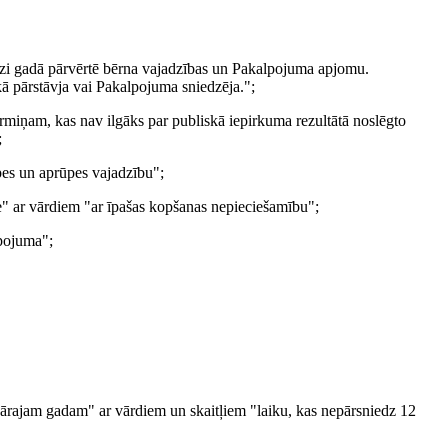
izi gadā pārvērtē bērna vajadzības un Pakalpojuma apjomu.
ā pārstāvja vai Pakalpojuma sniedzēja.";
ermiņam, kas nav ilgāks par publiskā iepirkuma rezultātā noslēgto
;
pes un aprūpes vajadzību";
te" ar vārdiem "ar īpašas kopšanas nepieciešamību";
lpojuma";
endārajam gadam" ar vārdiem un skaitļiem "laiku, kas nepārsniedz 12