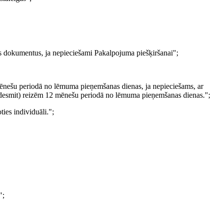
us dokumentus, ja nepieciešami Pakalpojuma piešķiršanai";
mēnešu periodā no lēmuma pieņemšanas dienas, ja nepieciešams, ar
 (desmit) reizēm 12 mēnešu periodā no lēmuma pieņemšanas dienas.";
ies individuāli.";
";