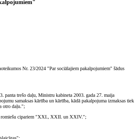
akalpojumiem"
s noteikumos Nr. 23/2024 "Par sociālajiem pakalpojumiem" šādus
3. panta trešo daļu, Ministru kabineta 2003. gada 27. maija
lpojumu samaksas kārtība un kārtība, kādā pakalpojuma izmaksas tiek
 otro daļu.";
un romiešu cipariem "XXI., XXII. un XXIV.";
slaicīgas";