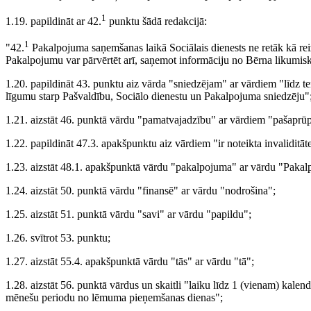
1
1.19. papildināt ar 42.
punktu šādā redakcijā:
1
"42.
Pakalpojuma saņemšanas laikā Sociālais dienests ne retāk kā re
Pakalpojumu var pārvērtēt arī, saņemot informāciju no Bērna likumisk
1.20. papildināt 43. punktu aiz vārda "sniedzējam" ar vārdiem "līdz t
līgumu starp Pašvaldību, Sociālo dienestu un Pakalpojuma sniedzēju"
1.21. aizstāt 46. punktā vārdu "pamatvajadzību" ar vārdiem "pašaprū
1.22. papildināt 47.3. apakšpunktu aiz vārdiem "ir noteikta invaliditā
1.23. aizstāt 48.1. apakšpunktā vārdu "pakalpojuma" ar vārdu "Paka
1.24. aizstāt 50. punktā vārdu "finansē" ar vārdu "nodrošina";
1.25. aizstāt 51. punktā vārdu "savi" ar vārdu "papildu";
1.26. svītrot 53. punktu;
1.27. aizstāt 55.4. apakšpunktā vārdu "tās" ar vārdu "tā";
1.28. aizstāt 56. punktā vārdus un skaitli "laiku līdz 1 (vienam) kal
mēnešu periodu no lēmuma pieņemšanas dienas";