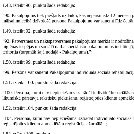
1.48. izteikt 90. punktu šādā redakcijā:
"90. Pakalpojums tiek piešķirts uz laiku, kas nepārsniedz 12 mēnešu p
mājsaimniecībā dzīvojošā persona Pakalpojumu var saņemt līdz četrā
1.49. izteikt 92. punktu šādā redakcijā:
"92. Patversmes un naktspatversmes pakalpojuma mērķis ir nodrošināt p
higiēnas iespējas un sociālā darba speciālistu pakalpojumus institūcij
teritorija (turpmāk šajā nodaļā - Pakalpojums).";
1.50. izteikt 99. punktu šādā redakcijā:
"99. Persona var saņemt Pakalpojumu individuālā sociālā rehabilitācija
1.51. izteikt 100. punktu šādā redakcijā:
"100. Persona, kurai nav nepieciešams izstrādāt individuālo sociālās 
likumiskā pārstāvja rakstisku piekrišanu, reģistrējoties klientu apmeklēt
1.52. izteikt 104. punktu šādā redakcijā:
"104. Personai, kurai nav nepieciešams izstrādāt individuālo sociālās
reģistrējoties klientu apmeklētāju reģistrācijas žurnālā.";
1.53. svītrot 105. punktu;