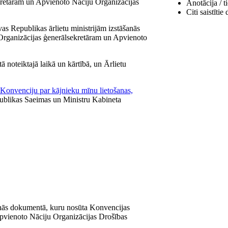
kretāram un Apvienoto Nāciju Organizācijas
Anotācija / t
Citi saistīti
as Republikas ārlietu ministrijām izstāšanās
Organizācijas ģenerālsekretāram un Apvienoto
ā noteiktajā laikā un kārtībā, un Ārlietu
 Konvenciju par kājnieku mīnu lietošanas,
publikas Saeimas un Ministru Kabineta
šanās dokumentā, kuru nosūta Konvencijas
Apvienoto Nāciju Organizācijas Drošības