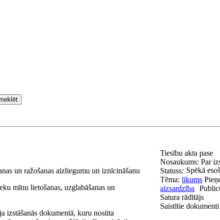
meklēt
Tiesību akta pase
Nosaukums:
Par iz
Spēkā eso
šanas un ražošanas aizliegumu un iznīcināšanu
Statuss:
Tēma:
likums
Pieņ
ieku mīnu lietošanas, uzglabāšanas un
aizsardzība
Public
Satura rādītājs
Saistītie dokumenti
ja izstāšanās dokumentā, kuru nosūta