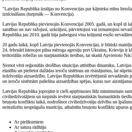
"Latvijas Republika izstājas no Konvencijas par kājnieku mīnu lietoš
iznīcināšanu (turpmāk — Konvencija).
Latvijas Republika pievienojās Konvencijai 2005. gadā, un kopš tā lai
saistības un nav ražojusi, uzkrājusi, pārvietojusi vai izmantojusi neva
Republika jau 2010. gadā bija pabeigusi visu krājumā esošo nevadāmo
20 gadu laikā, kopš Latvija pievienojās Konvencijai, ir būtiski mainīju
24. februārī īstenojot pilna mēroga agresiju pret Ukrainu, Krievija ir k
teritoriālās robežas un starptautiskās tiesības, tai skaitā Apvienoto Nāc
Ņemot vērā reģionālās drošības situācijas attīstības dinamiku, Latvijas
elastību un pielietot dažādas ieroču sistēmas un risinājumus, lai stipri
iedzīvotāju aizsardzību. Latvijas Republikas izvērtējumā nevadāmās 
un ieroču sistēmām palielina aizsardzības spējas, kuras nav aizstājama
Latvijas Republika joprojām ir cieši apņēmusies līdz minimumam samaz
civiliedzīvotājiem un turpinās ievērot starptautiskās humanitārās tiesība
bruņotu konfliktu laikā, nodrošinot civiliedzīvotāju dzīvību un īpašuma
neitralizētu nesprāgušu munīciju, atbalstītu bruņotu konfliktu upurus g
Ar pielikumiem
Ar satura rādītāju