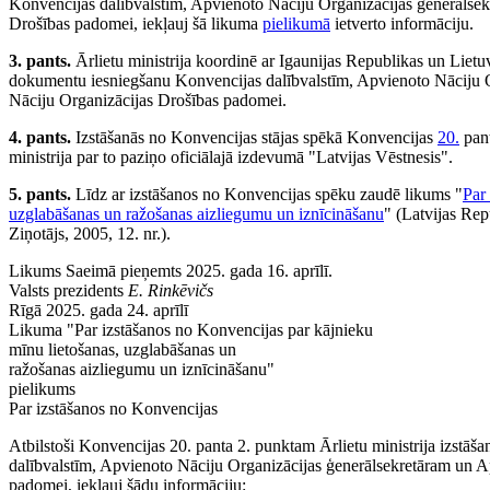
Konvencijas dalībvalstīm, Apvienoto Nāciju Organizācijas ģenerālse
Drošības padomei, iekļauj šā likuma
pielikumā
ietverto informāciju.
3. pants.
Ārlietu ministrija koordinē ar Igaunijas Republikas un Lietuv
dokumentu iesniegšanu Konvencijas dalībvalstīm, Apvienoto Nāciju 
Nāciju Organizācijas Drošības padomei.
4. pants.
Izstāšanās no Konvencijas stājas spēkā Konvencijas
20.
pant
ministrija par to paziņo oficiālajā izdevumā "Latvijas Vēstnesis".
5. pants.
Līdz ar izstāšanos no Konvencijas spēku zaudē likums "
Par
uzglabāšanas un ražošanas aizliegumu un iznīcināšanu
" (Latvijas Re
Ziņotājs, 2005, 12. nr.).
Likums Saeimā pieņemts 2025. gada 16. aprīlī.
Valsts prezidents
E. Rinkēvičs
Rīgā 2025. gada 24. aprīlī
Likuma "Par izstāšanos no Konvencijas par kājnieku
mīnu lietošanas, uzglabāšanas un
ražošanas aizliegumu un iznīcināšanu"
pielikums
Par izstāšanos no Konvencijas
Atbilstoši Konvencijas 20. panta 2. punktam Ārlietu ministrija izstā
dalībvalstīm, Apvienoto Nāciju Organizācijas ģenerālsekretāram un 
padomei, iekļauj šādu informāciju: