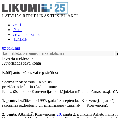
LATVIJAS REPUBLIKAS TIESĪBU AKTI
veidi
tēmas
visvairāk skatītie
jaunākie
uz sākumu
Izvērstā meklēšana
Autorizēties savā kontā
Kādēļ autorizēties vai reģistrēties?
Saeima ir pieņēmusi un Valsts
prezidents izsludina šādu likumu:
Par izstāšanos no Konvencijas par kājnieku mīnu lietošanas, uzglabā
1. pants.
Izstāties no 1997. gada 18. septembra Konvencijas par kājn
ražošanas aizliegumu un iznīcināšanu (turpmāk — Konvencija).
2. pants.
Atbilstoši Konvencijas
20.
panta 2. punktam Ārlietu ministri