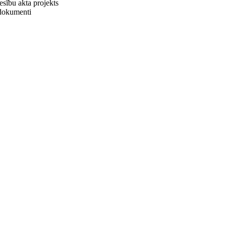
iesību akta projekts
e dokumenti