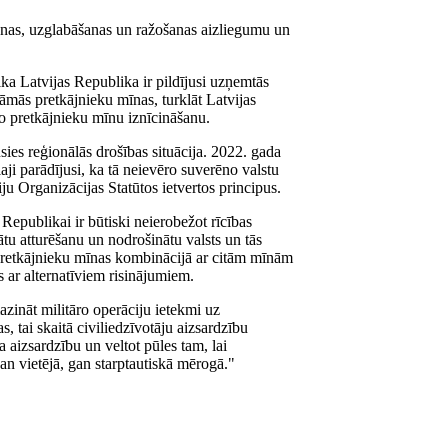
anas, uzglabāšanas un ražošanas aizliegumu un
ka Latvijas Republika ir pildījusi uzņemtās
dāmās pretkājnieku mīnas, turklāt Latvijas
 pretkājnieku mīnu iznīcināšanu.
sies reģionālās drošības situācija. 2022. gada
laji parādījusi, ka tā neievēro suverēno valstu
iju Organizācijas Statūtos ietvertos principus.
 Republikai ir būtiski neierobežot rīcības
nātu atturēšanu un nodrošinātu valsts un tās
pretkājnieku mīnas kombinācijā ar citām mīnām
s ar alternatīviem risinājumiem.
ināt militāro operāciju ietekmi uz
s, tai skaitā civiliedzīvotāju aizsardzību
 aizsardzību un veltot pūles tam, lai
an vietējā, gan starptautiskā mērogā."