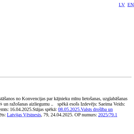
LV
EN
stāšanos no Konvencijas par kājnieku mīnu lietošanas, uzglabāšanas
šs
un ražošanas aizliegumu ..
spēkā esošs
Izdevējs:
Saeima
Veids:
emts:
16.04.2025.
Stājas spēkā:
08.05.2025.
Valsts drošība un
ēts:
Latvijas Vēstnesis
, 79, 24.04.2025.
OP numurs:
2025/79.1