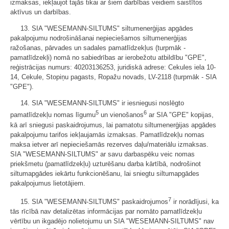
izmaksas, iekļaujot tajās tikai ar šiem darbības veidiem saistītos
aktīvus un darbības.
13. SIA "WESEMANN-SILTUMS" siltumenerģijas apgādes
pakalpojumu nodrošināšanai nepieciešamos siltumenerģijas
ražošanas, pārvades un sadales pamatlīdzekļus (turpmāk -
pamatlīdzekļi) nomā no sabiedrības ar ierobežotu atbildību "GPE",
reģistrācijas numurs: 40203136253, juridiskā adrese: Cekules iela 10-
14, Cekule, Stopiņu pagasts, Ropažu novads, LV-2118 (turpmāk - SIA
"GPE").
14. SIA "WESEMANN-SILTUMS" ir iesniegusi noslēgto
5
6
pamatlīdzekļu nomas līgumu
un vienošanos
ar SIA "GPE" kopijas,
kā arī sniegusi paskaidrojumus, lai pamatotu siltumenerģijas apgādes
pakalpojumu tarifos iekļaujamās izmaksas. Pamatlīdzekļu nomas
maksa ietver arī nepieciešamās rezerves daļu/materiālu izmaksas.
SIA "WESEMANN-SILTUMS" ar savu darbaspēku veic nomas
priekšmetu (pamatlīdzekļu) uzturēšanu darba kārtībā, nodrošinot
siltumapgādes iekārtu funkcionēšanu, lai sniegtu siltumapgādes
pakalpojumus lietotājiem.
7
15. SIA "WESEMANN-SILTUMS" paskaidrojumos
ir norādījusi, ka
tās rīcībā nav detalizētas informācijas par nomāto pamatlīdzekļu
vērtību un ikgadējo nolietojumu un SIA "WESEMANN-SILTUMS" nav