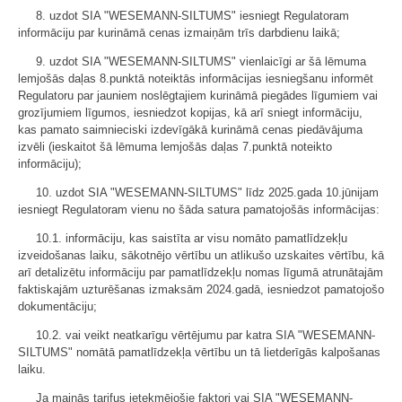
8. uzdot SIA "WESEMANN-SILTUMS" iesniegt Regulatoram
informāciju par kurināmā cenas izmaiņām trīs darbdienu laikā;
9. uzdot SIA "WESEMANN-SILTUMS" vienlaicīgi ar šā lēmuma
lemjošās daļas 8.punktā noteiktās informācijas iesniegšanu informēt
Regulatoru par jauniem noslēgtajiem kurināmā piegādes līgumiem vai
grozījumiem līgumos, iesniedzot kopijas, kā arī sniegt informāciju,
kas pamato saimnieciski izdevīgākā kurināmā cenas piedāvājuma
izvēli (ieskaitot šā lēmuma lemjošās daļas 7.punktā noteikto
informāciju);
10. uzdot SIA "WESEMANN-SILTUMS" līdz 2025.gada 10.jūnijam
iesniegt Regulatoram vienu no šāda satura pamatojošās informācijas:
10.1. informāciju, kas saistīta ar visu nomāto pamatlīdzekļu
izveidošanas laiku, sākotnējo vērtību un atlikušo uzskaites vērtību, kā
arī detalizētu informāciju par pamatlīdzekļu nomas līgumā atrunātajām
faktiskajām uzturēšanas izmaksām 2024.gadā, iesniedzot pamatojošo
dokumentāciju;
10.2. vai veikt neatkarīgu vērtējumu par katra SIA "WESEMANN-
SILTUMS" nomātā pamatlīdzekļa vērtību un tā lietderīgās kalpošanas
laiku.
Ja mainās tarifus ietekmējošie faktori vai SIA "WESEMANN-