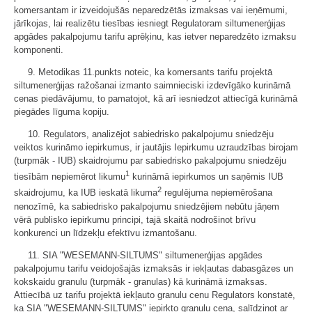
komersantam ir izveidojušās neparedzētās izmaksas vai ieņēmumi,
jārīkojas, lai realizētu tiesības iesniegt Regulatoram siltumenerģijas
apgādes pakalpojumu tarifu aprēķinu, kas ietver neparedzēto izmaksu
komponenti.
9. Metodikas 11.punkts noteic, ka komersants tarifu projektā
siltumenerģijas ražošanai izmanto saimnieciski izdevīgāko kurināmā
cenas piedāvājumu, to pamatojot, kā arī iesniedzot attiecīgā kurināmā
piegādes līguma kopiju.
10. Regulators, analizējot sabiedrisko pakalpojumu sniedzēju
veiktos kurināmo iepirkumus, ir jautājis Iepirkumu uzraudzības birojam
(turpmāk - IUB) skaidrojumu par sabiedrisko pakalpojumu sniedzēju
1
tiesībām nepiemērot likumu
kurināmā iepirkumos un saņēmis IUB
2
skaidrojumu, ka IUB ieskatā likuma
regulējuma nepiemērošana
nenozīmē, ka sabiedrisko pakalpojumu sniedzējiem nebūtu jāņem
vērā publisko iepirkumu principi, tajā skaitā nodrošinot brīvu
konkurenci un līdzekļu efektīvu izmantošanu.
11. SIA "WESEMANN-SILTUMS" siltumenerģijas apgādes
pakalpojumu tarifu veidojošajās izmaksās ir iekļautas dabasgāzes un
kokskaidu granulu (turpmāk - granulas) kā kurināmā izmaksas.
Attiecībā uz tarifu projektā iekļauto granulu cenu Regulators konstatē,
ka SIA "WESEMANN-SILTUMS" iepirkto granulu cena, salīdzinot ar