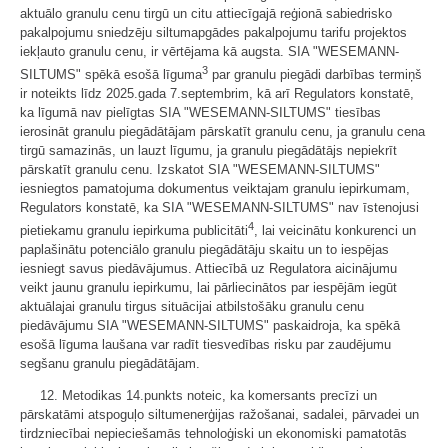
aktuālo granulu cenu tirgū un citu attiecīgajā reģionā sabiedrisko
pakalpojumu sniedzēju siltumapgādes pakalpojumu tarifu projektos
iekļauto granulu cenu, ir vērtējama kā augsta. SIA "WESEMANN-
3
SILTUMS" spēkā esošā līguma
par granulu piegādi darbības termiņš
ir noteikts līdz 2025.gada 7.septembrim, kā arī Regulators konstatē,
ka līgumā nav pielīgtas SIA "WESEMANN-SILTUMS" tiesības
ierosināt granulu piegādātājam pārskatīt granulu cenu, ja granulu cena
tirgū samazinās, un lauzt līgumu, ja granulu piegādātājs nepiekrīt
pārskatīt granulu cenu. Izskatot SIA "WESEMANN-SILTUMS"
iesniegtos pamatojuma dokumentus veiktajam granulu iepirkumam,
Regulators konstatē, ka SIA "WESEMANN-SILTUMS" nav īstenojusi
4
pietiekamu granulu iepirkuma publicitāti
, lai veicinātu konkurenci un
paplašinātu potenciālo granulu piegādātāju skaitu un to iespējas
iesniegt savus piedāvājumus. Attiecībā uz Regulatora aicinājumu
veikt jaunu granulu iepirkumu, lai pārliecinātos par iespējām iegūt
aktuālajai granulu tirgus situācijai atbilstošāku granulu cenu
piedāvājumu SIA "WESEMANN-SILTUMS" paskaidroja, ka spēkā
esošā līguma laušana var radīt tiesvedības risku par zaudējumu
segšanu granulu piegādātājam.
12. Metodikas 14.punkts noteic, ka komersants precīzi un
pārskatāmi atspoguļo siltumenerģijas ražošanai, sadalei, pārvadei un
tirdzniecībai nepieciešamās tehnoloģiski un ekonomiski pamatotās