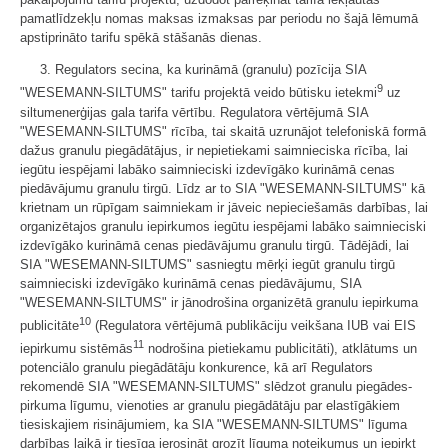
pamatlīdzekļu nomas maksas izmaksas par periodu no šajā lēmumā
apstiprināto tarifu spēkā stāšanās dienas.
3. Regulators secina, ka kurināmā (granulu) pozīcija SIA
9
"WESEMANN-SILTUMS" tarifu projektā veido būtisku ietekmi
uz
siltumenerģijas gala tarifa vērtību. Regulatora vērtējumā SIA
"WESEMANN-SILTUMS" rīcība, tai skaitā uzrunājot telefoniskā formā
dažus granulu piegādātājus, ir nepietiekami saimnieciska rīcība, lai
iegūtu iespējami labāko saimnieciski izdevīgāko kurināmā cenas
piedāvājumu granulu tirgū. Līdz ar to SIA "WESEMANN-SILTUMS" kā
krietnam un rūpīgam saimniekam ir jāveic nepieciešamās darbības, lai
organizētajos granulu iepirkumos iegūtu iespējami labāko saimnieciski
izdevīgāko kurināmā cenas piedāvājumu granulu tirgū. Tādējādi, lai
SIA "WESEMANN-SILTUMS" sasniegtu mērķi iegūt granulu tirgū
saimnieciski izdevīgāko kurināmā cenas piedāvājumu, SIA
"WESEMANN-SILTUMS" ir jānodrošina organizētā granulu iepirkuma
10
publicitāte
(Regulatora vērtējumā publikāciju veikšana IUB vai EIS
11
iepirkumu sistēmās
nodrošina pietiekamu publicitāti), atklātums un
potenciālo granulu piegādātāju konkurence, kā arī Regulators
rekomendē SIA "WESEMANN-SILTUMS" slēdzot granulu piegādes-
pirkuma līgumu, vienoties ar granulu piegādātāju par elastīgākiem
tiesiskajiem risinājumiem, ka SIA "WESEMANN-SILTUMS" līguma
darbības laikā ir tiesīga ierosināt grozīt līguma noteikumus un iepirkt