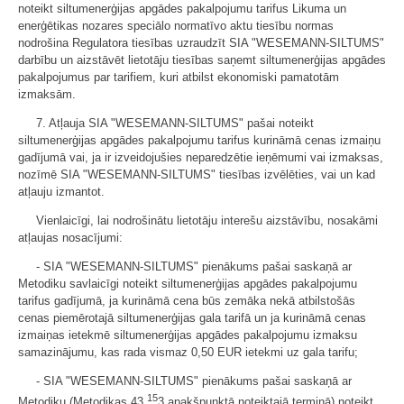
noteikt siltumenerģijas apgādes pakalpojumu tarifus Likuma un
enerģētikas nozares speciālo normatīvo aktu tiesību normas
nodrošina Regulatora tiesības uzraudzīt SIA "WESEMANN-SILTUMS"
darbību un aizstāvēt lietotāju tiesības saņemt siltumenerģijas apgādes
pakalpojumus par tarifiem, kuri atbilst ekonomiski pamatotām
izmaksām.
7. Atļauja SIA "WESEMANN-SILTUMS" pašai noteikt
siltumenerģijas apgādes pakalpojumu tarifus kurināmā cenas izmaiņu
gadījumā vai, ja ir izveidojušies neparedzētie ieņēmumi vai izmaksas,
nozīmē SIA "WESEMANN-SILTUMS" tiesības izvēlēties, vai un kad
atļauju izmantot.
Vienlaicīgi, lai nodrošinātu lietotāju interešu aizstāvību, nosakāmi
atļaujas nosacījumi:
- SIA "WESEMANN-SILTUMS" pienākums pašai saskaņā ar
Metodiku savlaicīgi noteikt siltumenerģijas apgādes pakalpojumu
tarifus gadījumā, ja kurināmā cena būs zemāka nekā atbilstošās
cenas piemērotajā siltumenerģijas gala tarifā un ja kurināmā cenas
izmaiņas ietekmē siltumenerģijas apgādes pakalpojumu izmaksu
samazinājumu, kas rada vismaz 0,50 EUR ietekmi uz gala tarifu;
- SIA "WESEMANN-SILTUMS" pienākums pašai saskaņā ar
15
Metodiku (Metodikas 43.
3.apakšpunktā noteiktajā termiņā) noteikt