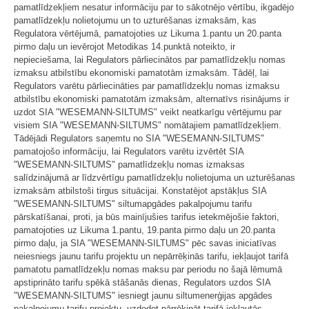
pamatlīdzekļiem nesatur informāciju par to sākotnējo vērtību, ikgadējo
pamatlīdzekļu nolietojumu un to uzturēšanas izmaksām, kas
Regulatora vērtējumā, pamatojoties uz Likuma 1.pantu un 20.panta
pirmo daļu un ievērojot Metodikas 14.punktā noteikto, ir
nepieciešama, lai Regulators pārliecinātos par pamatlīdzekļu nomas
izmaksu atbilstību ekonomiski pamatotām izmaksām. Tādēļ, lai
Regulators varētu pārliecināties par pamatlīdzekļu nomas izmaksu
atbilstību ekonomiski pamatotām izmaksām, alternatīvs risinājums ir
uzdot SIA "WESEMANN-SILTUMS" veikt neatkarīgu vērtējumu par
visiem SIA "WESEMANN-SILTUMS" nomātajiem pamatlīdzekļiem.
Tādējādi Regulators saņemtu no SIA "WESEMANN-SILTUMS"
pamatojošo informāciju, lai Regulators varētu izvērtēt SIA
"WESEMANN-SILTUMS" pamatlīdzekļu nomas izmaksas
salīdzinājumā ar līdzvērtīgu pamatlīdzekļu nolietojuma un uzturēšanas
izmaksām atbilstoši tirgus situācijai. Konstatējot apstākļus SIA
"WESEMANN-SILTUMS" siltumapgādes pakalpojumu tarifu
pārskatīšanai, proti, ja būs mainījušies tarifus ietekmējošie faktori,
pamatojoties uz Likuma 1.pantu, 19.panta pirmo daļu un 20.panta
pirmo daļu, ja SIA "WESEMANN-SILTUMS" pēc savas iniciatīvas
neiesniegs jaunu tarifu projektu un nepārrēķinās tarifu, iekļaujot tarifā
pamatotu pamatlīdzekļu nomas maksu par periodu no šajā lēmumā
apstiprināto tarifu spēkā stāšanās dienas, Regulators uzdos SIA
"WESEMANN-SILTUMS" iesniegt jaunu siltumenerģijas apgādes
pakalpojumu tarifu projektu, uzdodot pārrēķināt tarifā iekļautās