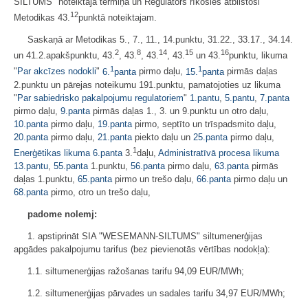
SILTUMS" noteiktajā termiņā un Regulators rīkosies atbilstoši
12
Metodikas 43.
punktā noteiktajam.
Saskaņā ar Metodikas 5., 7., 11., 14.punktu, 31.22., 33.17., 34.14.
2
8
14
15
16
un 41.2.apakšpunktu, 43.
, 43.
, 43.
, 43.
un 43.
punktu, likuma
1
1
"
Par akcīzes nodokli
"
6.
panta
pirmo daļu,
15.
panta
pirmās daļas
2.punktu un pārejas noteikumu 191.punktu, pamatojoties uz likuma
"
Par sabiedrisko pakalpojumu regulatoriem
"
1.pantu
,
5.pantu
,
7.panta
pirmo daļu,
9.panta
pirmās daļas 1., 3. un 9.punktu un otro daļu,
10.panta
pirmo daļu,
19.panta
pirmo, septīto un trīspadsmito daļu,
20.panta
pirmo daļu,
21.panta
piekto daļu un
25.panta
pirmo daļu,
1
Enerģētikas likuma
6.panta
3.
daļu,
Administratīvā procesa likuma
13.pantu
,
55.panta
1.punktu,
56.panta
pirmo daļu,
63.panta
pirmās
daļas 1.punktu,
65.panta
pirmo un trešo daļu,
66.panta
pirmo daļu un
68.panta
pirmo, otro un trešo daļu,
padome nolemj:
1. apstiprināt SIA "WESEMANN-SILTUMS" siltumenerģijas
apgādes pakalpojumu tarifus (bez pievienotās vērtības nodokļa):
1.1. siltumenerģijas ražošanas tarifu 94,09 EUR/MWh;
1.2. siltumenerģijas pārvades un sadales tarifu 34,97 EUR/MWh;