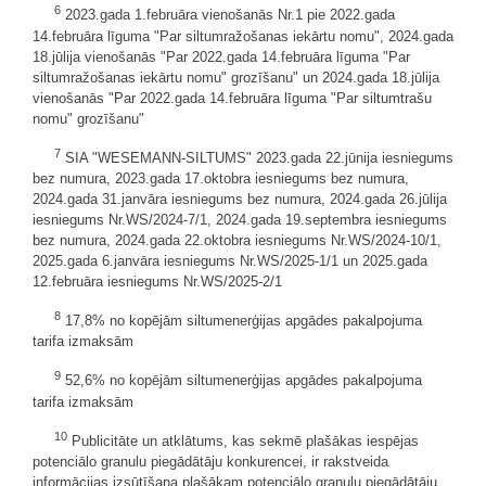
6
2023.gada 1.februāra vienošanās Nr.1 pie 2022.gada
14.februāra līguma "Par siltumražošanas iekārtu nomu", 2024.gada
18.jūlija vienošanās "Par 2022.gada 14.februāra līguma "Par
siltumražošanas iekārtu nomu" grozīšanu" un 2024.gada 18.jūlija
vienošanās "Par 2022.gada 14.februāra līguma "Par siltumtrašu
nomu" grozīšanu"
7
SIA "WESEMANN-SILTUMS" 2023.gada 22.jūnija iesniegums
bez numura, 2023.gada 17.oktobra iesniegums bez numura,
2024.gada 31.janvāra iesniegums bez numura, 2024.gada 26.jūlija
iesniegums Nr.WS/2024-7/1, 2024.gada 19.septembra iesniegums
bez numura, 2024.gada 22.oktobra iesniegums Nr.WS/2024-10/1,
2025.gada 6.janvāra iesniegums Nr.WS/2025-1/1 un 2025.gada
12.februāra iesniegums Nr.WS/2025-2/1
8
17,8% no kopējām siltumenerģijas apgādes pakalpojuma
tarifa izmaksām
9
52,6% no kopējām siltumenerģijas apgādes pakalpojuma
tarifa izmaksām
10
Publicitāte un atklātums, kas sekmē plašākas iespējas
potenciālo granulu piegādātāju konkurencei, ir rakstveida
informācijas izsūtīšana plašākam potenciālo granulu piegādātāju