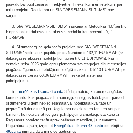
pašvaldībai publicēšanai tīmekļvietnē. Priekšlikumi un ieteikumi par
tarifu projektu Regulatorā un SIA "WESEMANN-SILTUMS" nav
saņemti.
2
3. SIA "WESEMANN-SILTUMS" saskaņā ar Metodikas 43.
punktu
ir aprēķinājusi dabasgāzes akcīzes nodokļa komponenti - 0,11
EUR/MWh.
4. Siltumenerģijas gala tarifa projekts pēc SIA "WESEMANN-
SILTUMS" veiktajiem papildu precizējumiem ir 132,11 EUR/MWh (ar
dabasgāzes akcīzes nodokļa komponenti 0,11 EUR/MWh), kas ir
zemāks nekā 2025.gada aprīlī piemērotā savstarpējos siltumenerģijas
piegādes līgumos ar lietotājiem pielīgtā maksa - 137,10 EUR/MWh pie
dabasgāzes cenas 68,86 EUR/MWh, ieskaitot sistēmas
pakalpojumus.
1
5.
Enerģētikas likuma
6.panta
3.
daļa noteic, ka energoapgādes
komersants, kas piegādā siltumenerģiju enerģijas lietotājiem, pārdod
siltumenerģiju tiem nepieciešamajā vai noteiktajā kvalitātē un
pieprasītajā daudzumā par Regulatora noteiktajiem tarifiem vai par
tarifiem, ko noteicis attiecīgais pakalpojumu sniedzējs saskaņā ar
Regulatora noteikto tarifu aprēķināšanas metodiku, ja ir saņemta
Regulatora atļauja, izņemot
Enerģētikas likuma
48.panta
ceturtajā un
49.panta
pirmajā daļā minētos gadījumus.