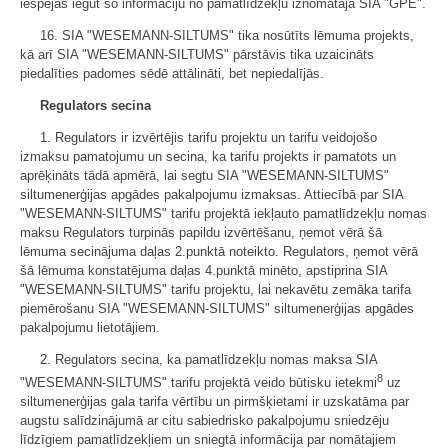
iespējas iegūt šo informāciju no pamatlīdzekļu iznomātāja SIA "GPE".
16. SIA "WESEMANN-SILTUMS" tika nosūtīts lēmuma projekts,
kā arī SIA "WESEMANN-SILTUMS" pārstāvis tika uzaicināts
piedalīties padomes sēdē attālināti, bet nepiedalījās.
Regulators secina
1. Regulators ir izvērtējis tarifu projektu un tarifu veidojošo
izmaksu pamatojumu un secina, ka tarifu projekts ir pamatots un
aprēķināts tādā apmērā, lai segtu SIA "WESEMANN-SILTUMS"
siltumenerģijas apgādes pakalpojumu izmaksas. Attiecībā par SIA
"WESEMANN-SILTUMS" tarifu projektā iekļauto pamatlīdzekļu nomas
maksu Regulators turpinās papildu izvērtēšanu, ņemot vērā šā
lēmuma secinājuma daļas 2.punktā noteikto. Regulators, ņemot vērā
šā lēmuma konstatējuma daļas 4.punktā minēto, apstiprina SIA
"WESEMANN-SILTUMS" tarifu projektu, lai nekavētu zemāka tarifa
piemērošanu SIA "WESEMANN-SILTUMS" siltumenerģijas apgādes
pakalpojumu lietotājiem.
2. Regulators secina, ka pamatlīdzekļu nomas maksa SIA
8
"WESEMANN-SILTUMS" tarifu projektā veido būtisku ietekmi
uz
siltumenerģijas gala tarifa vērtību un pirmšķietami ir uzskatāma par
augstu salīdzinājumā ar citu sabiedrisko pakalpojumu sniedzēju
līdzīgiem pamatlīdzekļiem un sniegtā informācija par nomātajiem