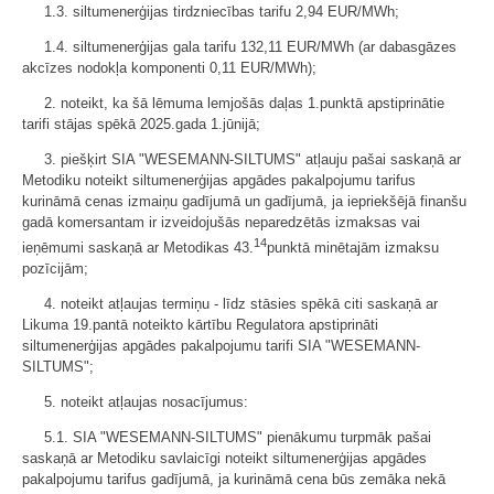
1.3. siltumenerģijas tirdzniecības tarifu 2,94 EUR/MWh;
1.4. siltumenerģijas gala tarifu 132,11 EUR/MWh (ar dabasgāzes
akcīzes nodokļa komponenti 0,11 EUR/MWh);
2. noteikt, ka šā lēmuma lemjošās daļas 1.punktā apstiprinātie
tarifi stājas spēkā 2025.gada 1.jūnijā;
3. piešķirt SIA "WESEMANN-SILTUMS" atļauju pašai saskaņā ar
Metodiku noteikt siltumenerģijas apgādes pakalpojumu tarifus
kurināmā cenas izmaiņu gadījumā un gadījumā, ja iepriekšējā finanšu
gadā komersantam ir izveidojušās neparedzētās izmaksas vai
14
ieņēmumi saskaņā ar Metodikas 43.
punktā minētajām izmaksu
pozīcijām;
4. noteikt atļaujas termiņu - līdz stāsies spēkā citi saskaņā ar
Likuma 19.pantā noteikto kārtību Regulatora apstiprināti
siltumenerģijas apgādes pakalpojumu tarifi SIA "WESEMANN-
SILTUMS";
5. noteikt atļaujas nosacījumus:
5.1. SIA "WESEMANN-SILTUMS" pienākumu turpmāk pašai
saskaņā ar Metodiku savlaicīgi noteikt siltumenerģijas apgādes
pakalpojumu tarifus gadījumā, ja kurināmā cena būs zemāka nekā