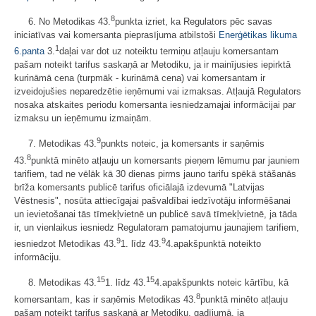
8
6. No Metodikas 43.
punkta izriet, ka Regulators pēc savas
iniciatīvas vai komersanta pieprasījuma atbilstoši
Enerģētikas likuma
1
6.panta
3.
daļai var dot uz noteiktu termiņu atļauju komersantam
pašam noteikt tarifus saskaņā ar Metodiku, ja ir mainījusies iepirktā
kurināmā cena (turpmāk - kurināmā cena) vai komersantam ir
izveidojušies neparedzētie ieņēmumi vai izmaksas. Atļaujā Regulators
nosaka atskaites periodu komersanta iesniedzamajai informācijai par
izmaksu un ieņēmumu izmaiņām.
9
7. Metodikas 43.
punkts noteic, ja komersants ir saņēmis
8
43.
punktā minēto atļauju un komersants pieņem lēmumu par jauniem
tarifiem, tad ne vēlāk kā 30 dienas pirms jauno tarifu spēkā stāšanās
brīža komersants publicē tarifus oficiālajā izdevumā "Latvijas
Vēstnesis", nosūta attiecīgajai pašvaldībai iedzīvotāju informēšanai
un ievietošanai tās tīmekļvietnē un publicē savā tīmekļvietnē, ja tāda
ir, un vienlaikus iesniedz Regulatoram pamatojumu jaunajiem tarifiem,
9
9
iesniedzot Metodikas 43.
1. līdz 43.
4.apakšpunktā noteikto
informāciju.
15
15
8. Metodikas 43.
1. līdz 43.
4.apakšpunkts noteic kārtību, kā
8
komersantam, kas ir saņēmis Metodikas 43.
punktā minēto atļauju
pašam noteikt tarifus saskaņā ar Metodiku, gadījumā, ja