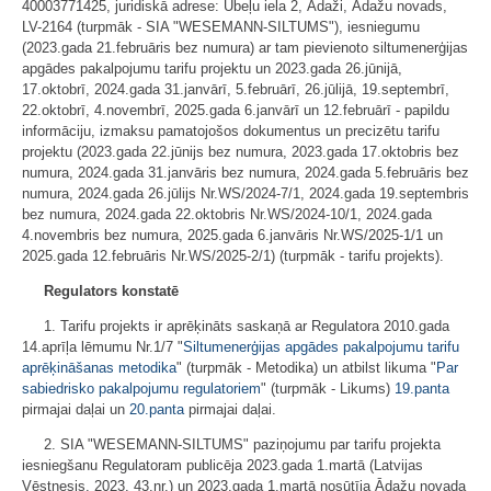
40003771425, juridiskā adrese: Ūbeļu iela 2, Ādaži, Ādažu novads,
LV-2164 (turpmāk - SIA "WESEMANN-SILTUMS"), iesniegumu
(2023.gada 21.februāris bez numura) ar tam pievienoto siltumenerģijas
apgādes pakalpojumu tarifu projektu un 2023.gada 26.jūnijā,
17.oktobrī, 2024.gada 31.janvārī, 5.februārī, 26.jūlijā, 19.septembrī,
22.oktobrī, 4.novembrī, 2025.gada 6.janvārī un 12.februārī - papildu
informāciju, izmaksu pamatojošos dokumentus un precizētu tarifu
projektu (2023.gada 22.jūnijs bez numura, 2023.gada 17.oktobris bez
numura, 2024.gada 31.janvāris bez numura, 2024.gada 5.februāris bez
numura, 2024.gada 26.jūlijs Nr.WS/2024-7/1, 2024.gada 19.septembris
bez numura, 2024.gada 22.oktobris Nr.WS/2024-10/1, 2024.gada
4.novembris bez numura, 2025.gada 6.janvāris Nr.WS/2025-1/1 un
2025.gada 12.februāris Nr.WS/2025-2/1) (turpmāk - tarifu projekts).
Regulators konstatē
1. Tarifu projekts ir aprēķināts saskaņā ar Regulatora 2010.gada
14.aprīļa lēmumu Nr.1/7 "
Siltumenerģijas apgādes pakalpojumu tarifu
aprēķināšanas metodika
" (turpmāk - Metodika) un atbilst likuma "
Par
sabiedrisko pakalpojumu regulatoriem
" (turpmāk - Likums)
19.panta
pirmajai daļai un
20.panta
pirmajai daļai.
2. SIA "WESEMANN-SILTUMS" paziņojumu par tarifu projekta
iesniegšanu Regulatoram publicēja 2023.gada 1.martā (Latvijas
Vēstnesis, 2023, 43.nr.) un 2023.gada 1.martā nosūtīja Ādažu novada