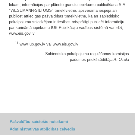
lokam, informācijas par plānoto granulu iepirkumu publicēšana SIA
"WESEMANN-SILTUMS" tīmekļvietnē, apsverama iespēja arī
publicēt attiecīgās pašvaldības tīmekļvietnē, kā arī sabiedrisko
pakalpojumu sniedzējam ir tiesības brīvprātīgi publicēt informāciju
par kurināmā iepirkumu IUB Publikāciju vadības sistēmā vai EIS,
www.eis.gov.lv
11
www.iub.gov.lv vai www.eis.gov.lv
Sabiedrisko pakalpojumu regulēšanas komisijas
padomes priekšsēdētāja
A. Ozola
Pašvaldību saistošie noteikumi
Administratīvās atbildības ceļvedis