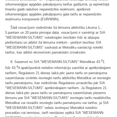
siltumenerģijas apgādes pakalpojumu tarifus gadījumā, ja iepriekšējā
finanšu gadā radušies neparedzētie ieņēmumi, aprēķinot
siltumenerģijas apgādes pakalpojumu gala tarifu ar neparedzēto
ieņēmumu komponenti (EUR/MWh).
Šādi nosacījumi nodrošinās šā lēmuma atbilstību Likuma 1.,
5.pantam un 20.panta pirmajai daļai, nosacījumi ir samērīgi ar SIA
"WESEMANN-SILTUMS" noteiktajām tiesībām līdz ar atļaujas
piešķiršanu un atbilst šā lēmuma mērķim - piešķirt tiesības SIA
"WESEMANN-SILTUMS" saskaņā ar Metodiku savlaicīgi noteikt
tarifus, kas atbilst ekonomiski pamatotām izmaksām.
9
8. Saņemot no SIA "WESEMANN-SILTUMS" Metodikas 43.
1.
9
līdz 43.
4.apakšpunktā noteikto informāciju saistībā ar aprēķinātajiem
tarifiem, Regulators 21 dienas laikā pēc jauno tarifu un pamatojuma
saņemšanas izvērtēs iesniegto tarifu atbilstību Metodikai un iesniegto
tarifu pamatojumu, kas nodrošinās Regulatora uzraudzību pār SIA
"WESEMANN-SILTUMS" aprēķinātajiem tarifiem. Ja Regulators 21
dienas laikā pēc jauno tarifu un pamatojuma saņemšanas pieņems
lēmumu par SIA "WESEMANN-SILTUMS" iesniegto tarifu neatbilstību
Metodikai vai noraidīs iesniegto tarifu pamatojumu vai tarifus, ja SIA
"WESEMANN-SILTUMS" nebūs ievērojusi Metodikā noteikto
procedūru vai termiņus, tarifi nestāsies spēkā SIA "WESEMANN-