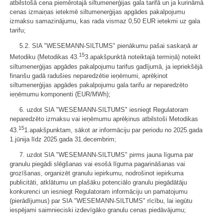
atbilstošā cena piemērotajā siltumenerģijas gala tarifā un ja kurināmā
cenas izmaiņas ietekmē siltumenerģijas apgādes pakalpojumu
izmaksu samazinājumu, kas rada vismaz 0,50 EUR ietekmi uz gala
tarifu;
5.2. SIA "WESEMANN-SILTUMS" pienākumu pašai saskaņā ar
15
Metodiku (Metodikas 43.
3.apakšpunktā noteiktajā termiņā) noteikt
siltumenerģijas apgādes pakalpojumu tarifus gadījumā, ja iepriekšējā
finanšu gadā radušies neparedzētie ieņēmumi, aprēķinot
siltumenerģijas apgādes pakalpojumu gala tarifu ar neparedzēto
ieņēmumu komponenti (EUR/MWh);
6. uzdot SIA "WESEMANN-SILTUMS" iesniegt Regulatoram
neparedzēto izmaksu vai ieņēmumu aprēķinus atbilstoši Metodikas
15
43.
1.apakšpunktam, sākot ar informāciju par periodu no 2025.gada
1.jūnija līdz 2025.gada 31.decembrim;
7. uzdot SIA "WESEMANN-SILTUMS" pirms jauna līguma par
granulu piegādi slēgšanas vai esošā līguma pagarināšanas vai
grozīšanas, organizēt granulu iepirkumu, nodrošinot iepirkuma
publicitāti, atklātumu un plašāku potenciālo granulu piegādātāju
konkurenci un iesniegt Regulatoram informāciju un pamatojumu
(pierādījumus) par SIA "WESEMANN-SILTUMS" rīcību, lai iegūtu
iespējami saimnieciski izdevīgāko granulu cenas piedāvājumu;