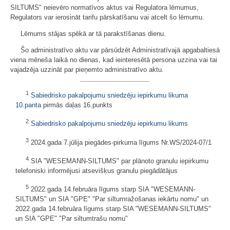
SILTUMS" neievēro normatīvos aktus vai Regulatora lēmumus,
Regulators var ierosināt tarifu pārskatīšanu vai atcelt šo lēmumu.
Lēmums stājas spēkā ar tā parakstīšanas dienu.
Šo administratīvo aktu var pārsūdzēt Administratīvajā apgabaltiesā
viena mēneša laikā no dienas, kad ieinteresētā persona uzzina vai tai
vajadzēja uzzināt par pieņemto administratīvo aktu.
1
Sabiedrisko pakalpojumu sniedzēju iepirkumu likuma
10.panta
pirmās daļas 16.punkts
2
Sabiedrisko pakalpojumu sniedzēju iepirkumu likums
3
2024.gada 7.jūlija piegādes-pirkuma līgums Nr.WS/2024-07/1
4
SIA "WESEMANN-SILTUMS" par plānoto granulu iepirkumu
telefoniski informējusi atsevišķus granulu piegādātājus
5
2022.gada 14.februāra līgums starp SIA "WESEMANN-
SILTUMS" un SIA "GPE" "Par siltumražošanas iekārtu nomu" un
2022.gada 14.februāra līgums starp SIA "WESEMANN-SILTUMS"
un SIA "GPE" "Par siltumtrašu nomu"