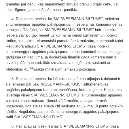
granulas par cenu, kas nepārsniedz aktuālo granulu tirgus cenu, vai
lauzt līgumu, ja vienošanās netiek panākta.
4. Regulators secina, ka SIA "WESEMANN-SILTUMS", sniedzot
siltumenerģijas apgādes pakalpojumus, ir iespējamas kurināmā cenas
izmaiņas. Tādējādi, lai SIA "WESEMANN-SILTUMS" būtu tiesiska
iespēja savlaicīgāk reaģēt uz kurināmā cenas izmaiņām un noteikt
tarifus, kas atbilst ekonomiski pamatotām izmaksām, ir pamatoti izdot
Regulatora atļauju SIA "WESEMANN-SILTUMS" pašai noteikt
siltumenerģijas apgādes pakalpojumu tarifus kurināmā cenas izmaiņu
gadījumā un gadījumā, ja iepriekšējā finanšu gadā komersantam ir
izveidojušās neparedzētās izmaksas vai ieņēmumi saskaņā ar
14
Metodikas 43.
punktā minētajām izmaksu pozīcijām.
5. Regulators secina, ka būtisks nosacījums atļaujas izdošanai ir
šis lēmums par SIA "WESEMANN-SILTUMS" siltumenerģijas
apgādes pakalpojumu tarifu apstiprināšanu, kuru pieņemot Regulators
izvērtēja visas SIA "WESEMANN-SILTUMS" siltumenerģijas apgādes
pakalpojumu izmaksas. Ņemot vērā minēto, atļaujas termiņš
nosakāms, līdz stājas spēkā citi saskaņā ar Likuma 19.pantā noteikto
kārtību Regulatora apstiprināti siltumenerģijas apgādes pakalpojumu
tarifi SIA "WESEMANN-SILTUMS".
6. Pēc atļaujas piešķiršanas SIA "WESEMANN-SILTUMS" pašai