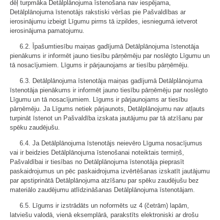
dēļ turpmāka Detālplānojuma īstenošana nav iespējama,
Detālplānojuma īstenotājs rakstiski vēršas pie Pašvaldības ar
ierosinājumu izbeigt Līgumu pirms tā izpildes, iesniegumā ietverot
ierosinājuma pamatojumu.
6.2. Īpašumtiesību maiņas gadījumā Detālplānojuma īstenotāja
pienākums ir informēt jauno tiesību pārņēmēju par noslēgto Līgumu un
tā nosacījumiem. Līgums ir pārjaunojams ar tiesību pārņēmēju.
6.3. Detālplānojuma īstenotāja maiņas gadījumā Detālplānojuma
īstenotāja pienākums ir informēt jauno tiesību pārņēmēju par noslēgto
Līgumu un tā nosacījumiem. Līgums ir pārjaunojams ar tiesību
pārņēmēju. Ja Līgums netiek pārjaunots, Detālplānojumu nav atļauts
turpināt īstenot un Pašvaldība izskata jautājumu par tā atzīšanu par
spēku zaudējušu.
6.4. Ja Detālplānojuma īstenotājs neievēro Līguma nosacījumus
vai ir beidzies Detālplānojuma īstenošanai noteiktais termiņš,
Pašvaldībai ir tiesības no Detālplānojuma īstenotāja pieprasīt
paskaidrojumus un pēc paskaidrojuma izvērtēšanas izskatīt jautājumu
par apstiprinātā Detālplānojuma atzīšanu par spēku zaudējušu bez
materiālo zaudējumu atlīdzināšanas Detālplānojuma īstenotājam.
6.5. Līgums ir izstrādāts un noformēts uz 4 (četrām) lapām,
latviešu valodā, vienā eksemplārā, parakstīts elektroniski ar drošu