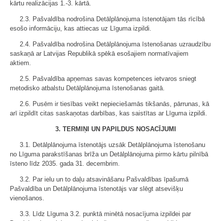
kārtu realizācijas 1.-3. kārtā.
2.3. Pašvaldība nodrošina Detālplānojuma īstenotājam tās rīcībā
esošo informāciju, kas attiecas uz Līguma izpildi.
2.4. Pašvaldība nodrošina Detālplānojuma īstenošanas uzraudzību
saskaņā ar Latvijas Republikā spēkā esošajiem normatīvajiem
aktiem.
2.5. Pašvaldība apņemas savas kompetences ietvaros sniegt
metodisko atbalstu Detālplānojuma īstenošanas gaitā.
2.6. Pusēm ir tiesības veikt nepieciešamās tikšanās, pārrunas, kā
arī izpildīt citas saskaņotas darbības, kas saistītas ar Līguma izpildi.
3. TERMIŅI UN PAPILDUS NOSACĪJUMI
3.1. Detālplānojuma īstenotājs uzsāk Detālplānojuma īstenošanu
no Līguma parakstīšanas brīža un Detālplānojuma pirmo kārtu pilnībā
īsteno līdz 2035. gada 31. decembrim.
3.2. Par ielu un to daļu atsavināšanu Pašvaldības īpašumā
Pašvaldība un Detālplānojuma īstenotājs var slēgt atsevišķu
vienošanos.
3.3. Līdz Līguma 3.2. punktā minētā nosacījuma izpildei par