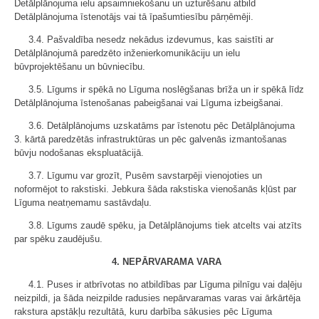
Detālplānojuma ielu apsaimniekošanu un uzturēšanu atbild
Detālplānojuma īstenotājs vai tā īpašumtiesību pārņēmēji.
3.4. Pašvaldība nesedz nekādus izdevumus, kas saistīti ar
Detālplānojumā paredzēto inženierkomunikāciju un ielu
būvprojektēšanu un būvniecību.
3.5. Līgums ir spēkā no Līguma noslēgšanas brīža un ir spēkā līdz
Detālplānojuma īstenošanas pabeigšanai vai Līguma izbeigšanai.
3.6. Detālplānojums uzskatāms par īstenotu pēc Detālplānojuma
3. kārtā paredzētās infrastruktūras un pēc galvenās izmantošanas
būvju nodošanas ekspluatācijā.
3.7. Līgumu var grozīt, Pusēm savstarpēji vienojoties un
noformējot to rakstiski. Jebkura šāda rakstiska vienošanās kļūst par
Līguma neatņemamu sastāvdaļu.
3.8. Līgums zaudē spēku, ja Detālplānojums tiek atcelts vai atzīts
par spēku zaudējušu.
4. NEPĀRVARAMA VARA
4.1. Puses ir atbrīvotas no atbildības par Līguma pilnīgu vai daļēju
neizpildi, ja šāda neizpilde radusies nepārvaramas varas vai ārkārtēja
rakstura apstākļu rezultātā, kuru darbība sākusies pēc Līguma