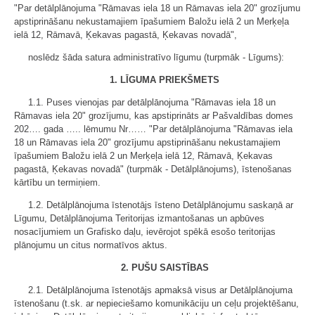
"Par detālplānojuma "Rāmavas iela 18 un Rāmavas iela 20" grozījumu
apstiprināšanu nekustamajiem īpašumiem Baložu ielā 2 un Merķeļa
ielā 12, Rāmavā, Ķekavas pagastā, Ķekavas novadā",
noslēdz šāda satura administratīvo līgumu (turpmāk - Līgums):
1. LĪGUMA PRIEKŠMETS
1.1. Puses vienojas par detālplānojuma "Rāmavas iela 18 un
Rāmavas iela 20" grozījumu, kas apstiprināts ar Pašvaldības domes
202…. gada ….. lēmumu Nr…… "Par detālplānojuma "Rāmavas iela
18 un Rāmavas iela 20" grozījumu apstiprināšanu nekustamajiem
īpašumiem Baložu ielā 2 un Merķeļa ielā 12, Rāmavā, Ķekavas
pagastā, Ķekavas novadā" (turpmāk - Detālplānojums), īstenošanas
kārtību un termiņiem.
1.2. Detālplānojuma īstenotājs īsteno Detālplānojumu saskaņā ar
Līgumu, Detālplānojuma Teritorijas izmantošanas un apbūves
nosacījumiem un Grafisko daļu, ievērojot spēkā esošo teritorijas
plānojumu un citus normatīvos aktus.
2. PUŠU SAISTĪBAS
2.1. Detālplānojuma īstenotājs apmaksā visus ar Detālplānojuma
īstenošanu (t.sk. ar nepieciešamo komunikāciju un ceļu projektēšanu,