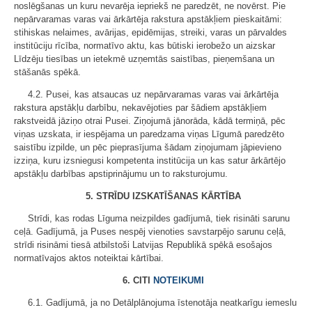
noslēgšanas un kuru nevarēja iepriekš ne paredzēt, ne novērst. Pie
nepārvaramas varas vai ārkārtēja rakstura apstākļiem pieskaitāmi:
stihiskas nelaimes, avārijas, epidēmijas, streiki, varas un pārvaldes
institūciju rīcība, normatīvo aktu, kas būtiski ierobežo un aizskar
Līdzēju tiesības un ietekmē uzņemtās saistības, pieņemšana un
stāšanās spēkā.
4.2. Pusei, kas atsaucas uz nepārvaramas varas vai ārkārtēja
rakstura apstākļu darbību, nekavējoties par šādiem apstākļiem
rakstveidā jāziņo otrai Pusei. Ziņojumā jānorāda, kādā termiņā, pēc
viņas uzskata, ir iespējama un paredzama viņas Līgumā paredzēto
saistību izpilde, un pēc pieprasījuma šādam ziņojumam jāpievieno
izziņa, kuru izsniegusi kompetenta institūcija un kas satur ārkārtējo
apstākļu darbības apstiprinājumu un to raksturojumu.
5. STRĪDU IZSKATĪŠANAS KĀRTĪBA
Strīdi, kas rodas Līguma neizpildes gadījumā, tiek risināti sarunu
ceļā. Gadījumā, ja Puses nespēj vienoties savstarpējo sarunu ceļā,
strīdi risināmi tiesā atbilstoši Latvijas Republikā spēkā esošajos
normatīvajos aktos noteiktai kārtībai.
6. CITI
NOTEIKUMI
6.1. Gadījumā, ja no Detālplānojuma īstenotāja neatkarīgu iemeslu