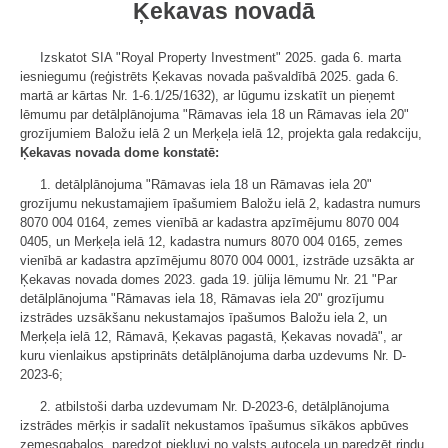
Ķekavas novadā
Izskatot SIA "Royal Property Investment" 2025. gada 6. marta
iesniegumu (reģistrēts Ķekavas novada pašvaldībā 2025. gada 6.
martā ar kārtas Nr. 1-6.1/25/1632), ar lūgumu izskatīt un pieņemt
lēmumu par detālplānojuma "Rāmavas iela 18 un Rāmavas iela 20"
grozījumiem Baložu ielā 2 un Merķeļa ielā 12, projekta gala redakciju,
Ķekavas novada dome konstatē:
1. detālplānojuma "Rāmavas iela 18 un Rāmavas iela 20"
grozījumu nekustamajiem īpašumiem Baložu ielā 2, kadastra numurs
8070 004 0164, zemes vienībā ar kadastra apzīmējumu 8070 004
0405, un Merķeļa ielā 12, kadastra numurs 8070 004 0165, zemes
vienībā ar kadastra apzīmējumu 8070 004 0001, izstrāde uzsākta ar
Ķekavas novada domes 2023. gada 19. jūlija lēmumu Nr. 21 "Par
detālplānojuma "Rāmavas iela 18, Rāmavas iela 20" grozījumu
izstrādes uzsākšanu nekustamajos īpašumos Baložu iela 2, un
Merķeļa ielā 12, Rāmavā, Ķekavas pagastā, Ķekavas novadā", ar
kuru vienlaikus apstiprināts detālplānojuma darba uzdevums Nr. D-
2023-6;
2. atbilstoši darba uzdevumam Nr. D-2023-6, detālplānojuma
izstrādes mērķis ir sadalīt nekustamos īpašumus sīkākos apbūves
zemesgabalos, paredzot piekļuvi no valsts autoceļa un paredzēt rindu