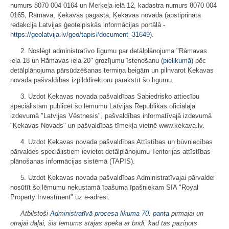
numurs 8070 004 0164 un Merķeļa ielā 12, kadastra numurs 8070 004
0165, Rāmavā, Ķekavas pagastā, Ķekavas novadā (apstiprinātā
redakcija Latvijas ģeotelpiskās informācijas portālā -
https://geolatvija.lv/geo/tapis#document_31649
).
2. Noslēgt administratīvo līgumu par detālplānojuma "Rāmavas
iela 18 un Rāmavas iela 20" grozījumu īstenošanu (
pielikumā
) pēc
detālplānojuma pārsūdzēšanas termiņa beigām un pilnvarot Ķekavas
novada pašvaldības izpilddirektoru parakstīt šo līgumu.
3. Uzdot Ķekavas novada pašvaldības Sabiedrisko attiecību
speciālistam publicēt šo lēmumu Latvijas Republikas oficiālajā
izdevumā "Latvijas Vēstnesis", pašvaldības informatīvajā izdevumā
"Ķekavas Novads" un pašvaldības tīmekļa vietnē www.kekava.lv.
4. Uzdot Ķekavas novada pašvaldības Attīstības un būvniecības
pārvaldes speciālistiem ievietot detālplānojumu Teritorijas attīstības
plānošanas informācijas sistēmā (TAPIS).
5. Uzdot Ķekavas novada pašvaldības Administratīvajai pārvaldei
nosūtīt šo lēmumu nekustamā īpašuma īpašniekam SIA "Royal
Property Investment" uz e-adresi.
Atbilstoši
Administratīvā procesa likuma
70. panta
pirmajai un
otrajai daļai, šis lēmums stājas spēkā ar brīdi, kad tas paziņots