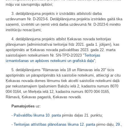
māju vai savrupmāju apbūvi;
3. detālplānojuma projekts ir izstrādāts atbilstoši darba
uzdevumam Nr. D-2023-6. Detālplānojuma projekta izstrādes gaitā tika
saņemti, izvērtēti un ņemti vērā darba uzdevumā Nr. D-2023-6 minēto
institūciju nosacījumi;
4. detālplānojuma projekts atbilst Ķekavas novada teritorijas
plānojumam (administratīvai teritorijai līdz 2021. gada 1. jūlijam), kas
apstiprināts ar Ķekavas novada pašvaldības 2023. gada 22. marta
saistošajiem noteikumiem Nr. SN-TPD-2/2023 "
Teritorijas
izmantošanas un apbūves noteikumi un grafiskā daļa
";
5. detālplānojums "Rāmavas iela 18 un Rāmavas iela 20" ticis
apstiprināts un pārapstiprināts kā saistošie noteikumi, attiecīgi ar citu
Ķekavas novada domes lēmumu tiek atcelti saistošie noteikumi daļā
par nekustamajiem īpašumiem Baložu ielā 2, kadastra numurs 8070
004 0164, un Merķeļa ielā 12, kadastra numurs 8070 004 0165,
Rāmavā, Ķekavas pagastā, Ķekavas novadā.
Pamatojoties
uz:
-
Pašvaldību likuma
10. panta
pirmās daļas 21. punktu;
-
Teritorijas attīstības plānošanas likuma
12. panta
pirmo daļu,
29.
,