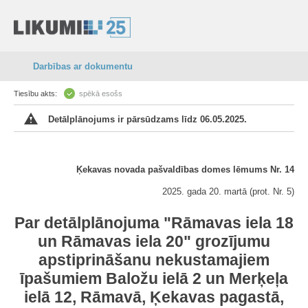
Darbības ar dokumentu
Tiesību akts:
spēkā esošs
Detālplānojums ir pārsūdzams līdz 06.05.2025.
Ķekavas novada pašvaldības domes lēmums Nr. 14
2025. gada 20. martā (prot. Nr. 5)
Par detālplānojuma "Rāmavas iela 18
un Rāmavas iela 20" grozījumu
apstiprināšanu nekustamajiem
īpašumiem Baložu ielā 2 un Merķeļa
ielā 12, Rāmavā, Ķekavas pagastā,