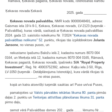
Rāmavā, Ķekavas pagastā, Ķekavas novadā, īstenošanas kārtību
Ķekavas novada Ķekavā
2025. gada _____________
Ķekavas novada pašvaldība
, NMR kods 90000048491, adrese:
Gaismas iela 19 k-9-1, Ķekava, Ķekavas novads, LV-2123 (turpmāk -
Pašvaldība), kuras vārdā, saskaņā ar Ķekavas novada pašvaldības
2024. gada 13. saistošo noteikumu Nr. 7/2024 "
Ķekavas novada
pašvaldības nolikums
"
52.
punktu, rīkojas tās izpilddirektore
Jolanta
Jansone
, no vienas puses, un
nekustamo īpašumu Baložu ielā 2, kadastra numurs 8070 004
0164, un Merķeļa ielā 12, kadastra numurs 8070 004 0165, Rāmavā,
Ķekavas pagastā, Ķekavas novadā, īpašnieks
SIA "Royal Property
Investment"
, Reģ. Nr. 40003752392, adrese: Kaļķu iela 2-50, Rīga,
LV-1050 (turpmāk - Detālplānojuma īstenotājs), kura vārdā rīkojas tā
__________________, no otras puses,
kopā un katra atsevišķi turpmāk sauktas arī Puse un/vai Puses,
pamatojoties uz
Valsts pārvaldes iekārtas likuma
80. panta
pirmās
daļas 2. punktu un
Teritorijas attīstības plānošanas likuma
31. panta
pirmo daļu,
ņemot vērā Pašvaldības domes 202... gada ……. lēmumu Nr…..