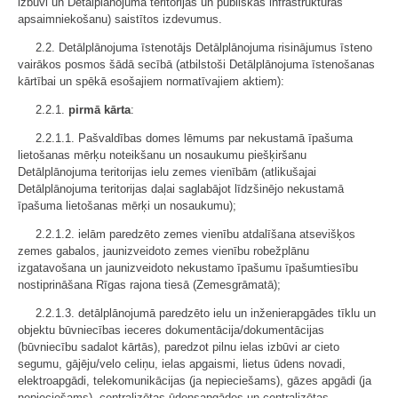
izbūvi un Detālplānojuma teritorijas un publiskās infrastruktūras
apsaimniekošanu) saistītos izdevumus.
2.2. Detālplānojuma īstenotājs Detālplānojuma risinājumus īsteno
vairākos posmos šādā secībā (atbilstoši Detālplānojuma īstenošanas
kārtībai un spēkā esošajiem normatīvajiem aktiem):
2.2.1.
pirmā kārta
:
2.2.1.1. Pašvaldības domes lēmums par nekustamā īpašuma
lietošanas mērķu noteikšanu un nosaukumu piešķiršanu
Detālplānojuma teritorijas ielu zemes vienībām (atlikušajai
Detālplānojuma teritorijas daļai saglabājot līdzšinējo nekustamā
īpašuma lietošanas mērķi un nosaukumu);
2.2.1.2. ielām paredzēto zemes vienību atdalīšana atsevišķos
zemes gabalos, jaunizveidoto zemes vienību robežplānu
izgatavošana un jaunizveidoto nekustamo īpašumu īpašumtiesību
nostiprināšana Rīgas rajona tiesā (Zemesgrāmatā);
2.2.1.3. detālplānojumā paredzēto ielu un inženierapgādes tīklu un
objektu būvniecības ieceres dokumentācija/dokumentācijas
(būvniecību sadalot kārtās), paredzot pilnu ielas izbūvi ar cieto
segumu, gājēju/velo celiņu, ielas apgaismi, lietus ūdens novadi,
elektroapgādi, telekomunikācijas (ja nepieciešams), gāzes apgādi (ja
nepieciešams), centralizētas ūdensapgādes un centralizētas