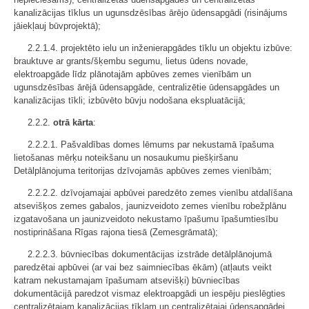
kanalizācijas tīklus un ugunsdzēsības ārējo ūdensapgādi (risinājums
jāiekļauj būvprojektā);
2.2.1.4. projektēto ielu un inženierapgādes tīklu un objektu izbūve:
brauktuve ar grants/šķembu segumu, lietus ūdens novade,
elektroapgāde līdz plānotajām apbūves zemes vienībām un
ugunsdzēsības ārējā ūdensapgāde, centralizētie ūdensapgādes un
kanalizācijas tīkli; izbūvēto būvju nodošana ekspluatācijā;
2.2.2.
otrā kārta
:
2.2.2.1. Pašvaldības domes lēmums par nekustamā īpašuma
lietošanas mērķu noteikšanu un nosaukumu piešķiršanu
Detālplānojuma teritorijas dzīvojamās apbūves zemes vienībām;
2.2.2.2. dzīvojamajai apbūvei paredzēto zemes vienību atdalīšana
atsevišķos zemes gabalos, jaunizveidoto zemes vienību robežplānu
izgatavošana un jaunizveidoto nekustamo īpašumu īpašumtiesību
nostiprināšana Rīgas rajona tiesā (Zemesgrāmatā);
2.2.2.3. būvniecības dokumentācijas izstrāde detālplānojumā
paredzētai apbūvei (ar vai bez saimniecības ēkām) (atļauts veikt
katram nekustamajam īpašumam atsevišķi) būvniecības
dokumentācijā paredzot vismaz elektroapgādi un iespēju pieslēgties
centralizētajam kanalizācijas tīklam un centralizētajai ūdensapgādei