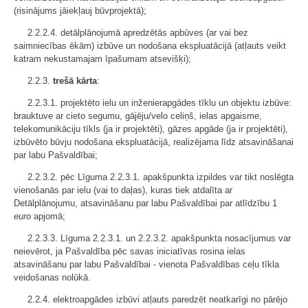
(risinājums jāiekļauj būvprojektā);
2.2.2.4. detālplānojumā apredzētās apbūves (ar vai bez
saimniecības ēkām) izbūve un nodošana ekspluatācijā (atļauts veikt
katram nekustamajam īpašumam atsevišķi);
2.2.3.
trešā kārta
:
2.2.3.1. projektēto ielu un inženierapgādes tīklu un objektu izbūve:
brauktuve ar cieto segumu, gājēju/velo celiņš, ielas apgaisme,
telekomunikāciju tīkls (ja ir projektēti), gāzes apgāde (ja ir projektēti),
izbūvēto būvju nodošana ekspluatācijā, realizējama līdz atsavināšanai
par labu Pašvaldībai;
2.2.3.2. pēc Līguma 2.2.3.1. apakšpunkta izpildes var tikt noslēgta
vienošanās par ielu (vai to daļas), kuras tiek atdalīta ar
Detālplānojumu, atsavināšanu par labu Pašvaldībai par atlīdzību 1
euro
apjomā;
2.2.3.3. Līguma 2.2.3.1. un 2.2.3.2. apakšpunkta nosacījumus var
neievērot, ja Pašvaldība pēc savas iniciatīvas rosina ielas
atsavināšanu par labu Pašvaldībai - vienota Pašvaldības ceļu tīkla
veidošanas nolūkā.
2.2.4. elektroapgādes izbūvi atļauts paredzēt neatkarīgi no pārējo