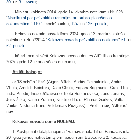
30.
un
31. pantu
;
- Ministru kabineta 2014. gada 14. oktobra noteikumu Nr. 628
"
Noteikumi par pašvaldību teritorijas attīstības plānošanas
dokumentiem
"
119.1
. apakšpunktu,
124.
un
125. punktu
;
- Ķekavas novada pašvaldības 2024. gada 13. marta saistošo
noteikumu Nr. 7/2024 "
Ķekavas novada pašvaldības nolikums
"
51.
un
52. punktu
;
- kā arī, ņemot vērā Ķekavas novada domes Attīstības komitejas
2025. gada 12. marta sēdes atzinumu,
Atklāti balsojot
ar
18
balsīm "Par" (Aigars Vītols, Andris Ceļmalnieks, Andris
Vītols, Arnolds Keisters, Dace Cīrule, Edgars Brigmanis, Gatis Līcis,
Indra Priede, Inese Jēkabsone, Ineta Romanovska, Juris Jerums,
Juris Žilko, Karina Putniņa, Kristīne Hāze, Rihards Gorkšs, Valts
Variks, Viktorija Baire, Voldemārs Pozņaks), "Pret" -
nav
, "Atturas" -
nav
,
Ķekavas novada dome NOLEMJ:
1. Apstiprināt detālplānojuma "Rāmavas iela 18 un Rāmavas iela
20" grozījumus nekustamajiem īpašumiem Baložu ielā 2, kadastra