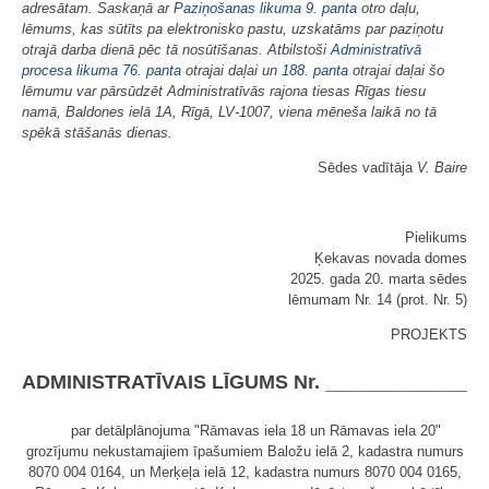
adresātam. Saskaņā ar
Paziņošanas likuma
9. panta
otro daļu,
lēmums, kas sūtīts pa elektronisko pastu, uzskatāms par paziņotu
otrajā darba dienā pēc tā nosūtīšanas. Atbilstoši
Administratīvā
procesa likuma
76. panta
otrajai daļai un
188. panta
otrajai daļai šo
lēmumu var pārsūdzēt Administratīvās rajona tiesas Rīgas tiesu
namā, Baldones ielā 1A, Rīgā, LV-1007, viena mēneša laikā no tā
spēkā stāšanās dienas.
Sēdes vadītāja
V. Baire
Pielikums
Ķekavas novada domes
2025. gada 20. marta sēdes
lēmumam Nr. 14 (prot. Nr. 5)
PROJEKTS
ADMINISTRATĪVAIS LĪGUMS Nr. _____________
par detālplānojuma "Rāmavas iela 18 un Rāmavas iela 20"
grozījumu nekustamajiem īpašumiem Baložu ielā 2, kadastra numurs
8070 004 0164, un Merķeļa ielā 12, kadastra numurs 8070 004 0165,