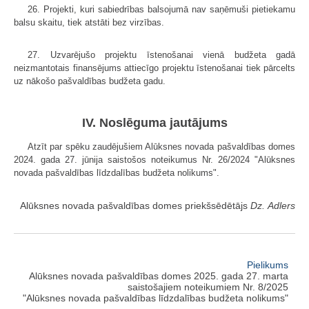
26. Projekti, kuri sabiedrības balsojumā nav saņēmuši pietiekamu
balsu skaitu, tiek atstāti bez virzības.
27. Uzvarējušo projektu īstenošanai vienā budžeta gadā
neizmantotais finansējums attiecīgo projektu īstenošanai tiek pārcelts
uz nākošo pašvaldības budžeta gadu.
IV. Noslēguma jautājums
Atzīt par spēku zaudējušiem Alūksnes novada pašvaldības domes
2024. gada 27. jūnija saistošos noteikumus Nr. 26/2024 "Alūksnes
novada pašvaldības līdzdalības budžeta nolikums".
Alūksnes novada pašvaldības domes priekšsēdētājs
Dz. Adlers
Pielikums
Alūksnes novada pašvaldības domes 2025. gada 27. marta
saistošajiem noteikumiem Nr. 8/2025
"Alūksnes novada pašvaldības līdzdalības budžeta nolikums"