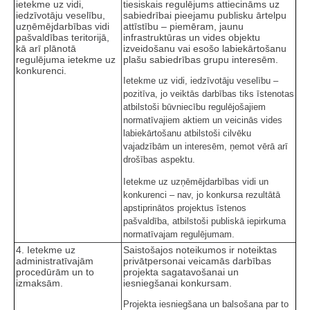
ietekme uz vidi,
tiesiskais regulējums attiecināms uz
iedzīvotāju veselību,
sabiedrībai pieejamu publisku ārtelpu
uzņēmējdarbības vidi
attīstību – piemēram, jaunu
pašvaldības teritorijā,
infrastruktūras un vides objektu
kā arī plānotā
izveidošanu vai esošo labiekārtošanu
regulējuma ietekme uz
plašu sabiedrības grupu interesēm.
konkurenci.
Ietekme uz vidi, iedzīvotāju veselību –
pozitīva, jo veiktās darbības tiks īstenotas
atbilstoši būvniecību regulējošajiem
normatīvajiem aktiem un veicinās vides
labiekārtošanu atbilstoši cilvēku
vajadzībām un interesēm, ņemot vērā arī
drošības aspektu.
Ietekme uz uzņēmējdarbības vidi un
konkurenci – nav, jo konkursa rezultātā
apstiprinātos projektus īstenos
pašvaldība, atbilstoši publiskā iepirkuma
normatīvajam regulējumam.
4. Ietekme uz
Saistošajos noteikumos ir noteiktas
administratīvajām
privātpersonai veicamās darbības
procedūrām un to
projekta sagatavošanai un
izmaksām.
iesniegšanai konkursam.
Projekta iesniegšana un balsošana par to