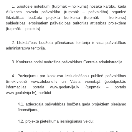
1. Saistošie noteikumi (turpmāk – nolikums) nosaka kārtību, kādā
Alūksnes novada pašvaldība (turpmāk – pašvaldība) organizē
līdzdalības budžeta projektu konkursu (turpmāk – konkurss)
sabiedrības ierosinātiem pašvaldības teritorijas attīstības projektiem
(turpmāk – projekts).
2. Līdzdalības budžeta plānošanas teritorija ir visa pašvaldības
administratīvā teritorija.
3. Konkursa norisi nodrošina pašvaldības Centrālā administrācija.
4. Paziņojumu par konkursa izsludināšanu publicē pašvaldības
tīmekļvietnē www.aluksne.lv un Valsts vienotajā ģeotelpiskās
informācijas portālā www.geolatvija.lv (turpmāk – portāls
www.geolatvija.lv), norādot:
4.1. attiecīgajā pašvaldības budžeta gadā projektiem pieejamo
finansējumu;
4.2. projekta pieteikuma iesniegšanas veidu;