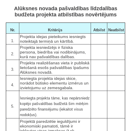
Alūksnes novada pašvaldības līdzdalības
budžeta projekta atbilstības novērtējums
Nr.
Kritērijs
Atbilst
Neatbilst
Projekta idejas pieteikums iesniegts
1.
noteiktajā termiņā un kārtībā.
Projekta iesniedzējs ir fiziska
persona, biedrība vai nodibinājums,
2.
kurā nav pašvaldības dalības.
Projekta realizēšanas vieta ir publiskā
lietošanā esošs pašvaldības īpašums
3.
Alūksnes novadā.
Iesniegta projekta idejas skice,
norādot būtisko elementu izmērus un
4.
izvietojumu uz zemesgabala.
Iesniegta projekta tāme, kas nepārsniedz
kopējo pašvaldības budžetā šim mērķim
5.
paredzēto finansējumu (iekaitot visus
nodokļus).
Projektā paredzētie ieguldījumi ir
ekonomiski pamatoti, tāmē ir
iekļautas visas izmaksas (t.sk.