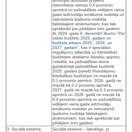
teritorijas attīstības projektu
īstenošanai vismaz 0,5 procentu
apmērā no pašvaldības vidējiem viena
gada iedzīvotāju ienākuma nodokļa un
nekustamā īpašuma nodokļa
faktiskajiem ieņēmumiem, kas tiek
aprēķināti par pēdējiem trim gadiem.
Ar 2024. gada 6. decembrī likumu "
Par
valsts budžetu 2025. gadam un
budžeta ietvaru 2025., 2026. un
2027. gadam
", kas ir speciālais
regulējumu attiecībā uz līdzdalības
budžetam atvēlamo līdzekļu apjomu,
noteikts, ka pašvaldības dome
gadskārtējā pašvaldības budžetā
2025. gadam paredz finansējumu
līdzdalības budžetam ne mazāk kā
0,1 procenta apmērā, 2026. gadā ne
mazāk kā 0,2 procentu apmērā,
2027. gadā ne mazāk kā 0,3 procentu
apmērā un 2028. gadā ne mazāk kā
0,4 procentu apmērā no pašvaldības
vidējiem viena gada iedzīvotāju
ienākuma nodokļa un nekustamā
īpašuma nodokļa faktiskajiem
ieņēmumiem, kas tiek aprēķināti par
pēdējiem trim gadiem.
3. Sociālā ietekme,
Sociālā ietekme – labvēlīga, jo