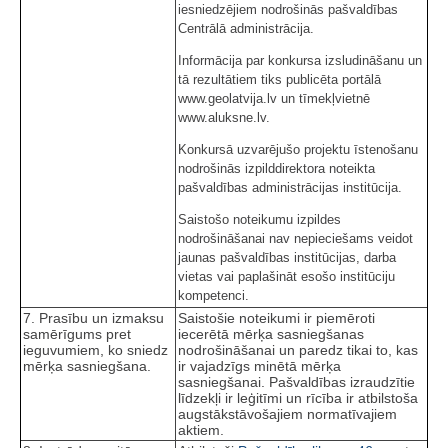
iesniedzējiem nodrošinās pašvaldības
Centrālā administrācija.
Informācija par konkursa izsludināšanu un
tā rezultātiem tiks publicēta portālā
www.geolatvija.lv un tīmekļvietnē
www.aluksne.lv.
Konkursā uzvarējušo projektu īstenošanu
nodrošinās izpilddirektora noteikta
pašvaldības administrācijas institūcija.
Saistošo noteikumu izpildes
nodrošināšanai nav nepieciešams veidot
jaunas pašvaldības institūcijas, darba
vietas vai paplašināt esošo institūciju
kompetenci.
7. Prasību un izmaksu
Saistošie noteikumi ir piemēroti
samērīgums pret
iecerētā mērķa sasniegšanas
ieguvumiem, ko sniedz
nodrošināšanai un paredz tikai to, kas
mērķa sasniegšana.
ir vajadzīgs minētā mērķa
sasniegšanai. Pašvaldības izraudzītie
līdzekļi ir leģitīmi un rīcība ir atbilstoša
augstākstāvošajiem normatīvajiem
aktiem.