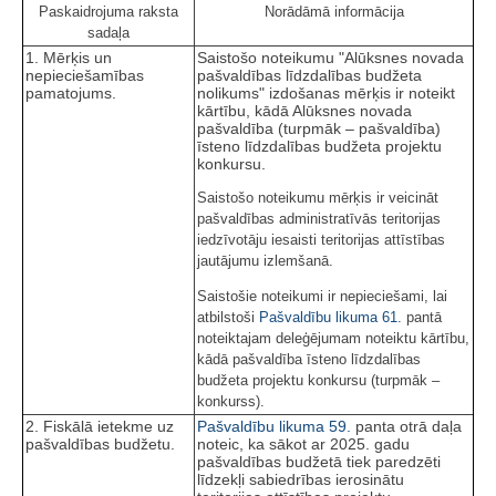
Paskaidrojuma raksta
Norādāmā informācija
sadaļa
1. Mērķis un
Saistošo noteikumu "Alūksnes novada
nepieciešamības
pašvaldības līdzdalības budžeta
pamatojums.
nolikums" izdošanas mērķis ir noteikt
kārtību, kādā Alūksnes novada
pašvaldība (turpmāk – pašvaldība)
īsteno līdzdalības budžeta projektu
konkursu.
Saistošo noteikumu mērķis ir veicināt
pašvaldības administratīvās teritorijas
iedzīvotāju iesaisti teritorijas attīstības
jautājumu izlemšanā.
Saistošie noteikumi ir nepieciešami, lai
atbilstoši
Pašvaldību likuma
61.
pantā
noteiktajam deleģējumam noteiktu kārtību,
kādā pašvaldība īsteno līdzdalības
budžeta projektu konkursu (turpmāk –
konkurss).
2. Fiskālā ietekme uz
Pašvaldību likuma
59.
panta otrā daļa
pašvaldības budžetu.
noteic, ka sākot ar 2025. gadu
pašvaldības budžetā tiek paredzēti
līdzekļi sabiedrības ierosinātu