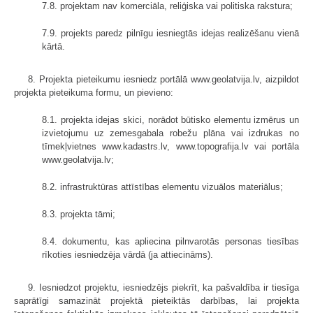
7.8. projektam nav komerciāla, reliģiska vai politiska rakstura;
7.9. projekts paredz pilnīgu iesniegtās idejas realizēšanu vienā
kārtā.
8. Projekta pieteikumu iesniedz portālā www.geolatvija.lv, aizpildot
projekta pieteikuma formu, un pievieno:
8.1. projekta idejas skici, norādot būtisko elementu izmērus un
izvietojumu uz zemesgabala robežu plāna vai izdrukas no
tīmekļvietnes www.kadastrs.lv, www.topografija.lv vai portāla
www.geolatvija.lv;
8.2. infrastruktūras attīstības elementu vizuālos materiālus;
8.3. projekta tāmi;
8.4. dokumentu, kas apliecina pilnvarotās personas tiesības
rīkoties iesniedzēja vārdā (ja attiecināms).
9. Iesniedzot projektu, iesniedzējs piekrīt, ka pašvaldība ir tiesīga
saprātīgi samazināt projektā pieteiktās darbības, lai projekta