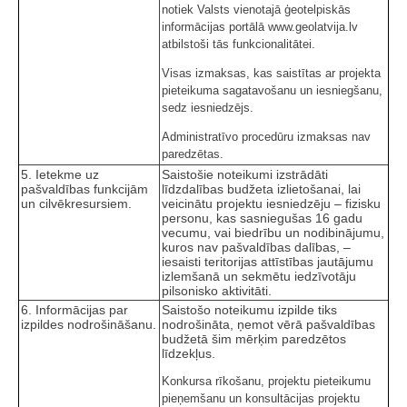
notiek Valsts vienotajā ģeotelpiskās
informācijas portālā www.geolatvija.lv
atbilstoši tās funkcionalitātei.
Visas izmaksas, kas saistītas ar projekta
pieteikuma sagatavošanu un iesniegšanu,
sedz iesniedzējs.
Administratīvo procedūru izmaksas nav
paredzētas.
5. Ietekme uz
Saistošie noteikumi izstrādāti
pašvaldības funkcijām
līdzdalības budžeta izlietošanai, lai
un cilvēkresursiem.
veicinātu projektu iesniedzēju – fizisku
personu, kas sasniegušas 16 gadu
vecumu, vai biedrību un nodibinājumu,
kuros nav pašvaldības dalības, –
iesaisti teritorijas attīstības jautājumu
izlemšanā un sekmētu iedzīvotāju
pilsonisko aktivitāti.
6. Informācijas par
Saistošo noteikumu izpilde tiks
izpildes nodrošināšanu.
nodrošināta, ņemot vērā pašvaldības
budžetā šim mērķim paredzētos
līdzekļus.
Konkursa rīkošanu, projektu pieteikumu
pieņemšanu un konsultācijas projektu