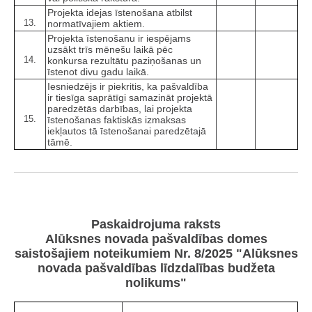
Projekta idejas īstenošana atbilst
13.
normatīvajiem aktiem.
Projekta īstenošanu ir iespējams
uzsākt trīs mēnešu laikā pēc
14.
konkursa rezultātu paziņošanas un
īstenot divu gadu laikā.
Iesniedzējs ir piekritis, ka pašvaldība
ir tiesīga saprātīgi samazināt projektā
paredzētās darbības, lai projekta
15.
īstenošanas faktiskās izmaksas
iekļautos tā īstenošanai paredzētajā
tāmē.
Paskaidrojuma raksts
Alūksnes novada pašvaldības domes
saistošajiem noteikumiem Nr. 8/2025 "Alūksnes
novada pašvaldības līdzdalības budžeta
nolikums"