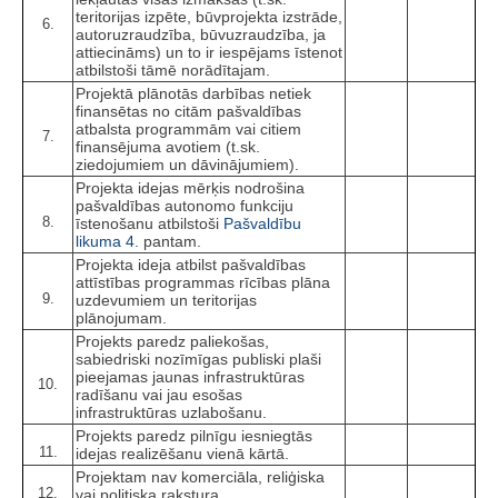
teritorijas izpēte, būvprojekta izstrāde,
6.
autoruzraudzība, būvuzraudzība, ja
attiecināms) un to ir iespējams īstenot
atbilstoši tāmē norādītajam.
Projektā plānotās darbības netiek
finansētas no citām pašvaldības
atbalsta programmām vai citiem
7.
finansējuma avotiem (t.sk.
ziedojumiem un dāvinājumiem).
Projekta idejas mērķis nodrošina
pašvaldības autonomo funkciju
8.
īstenošanu atbilstoši
Pašvaldību
likuma
4.
pantam.
Projekta ideja atbilst pašvaldības
attīstības programmas rīcības plāna
9.
uzdevumiem un teritorijas
plānojumam.
Projekts paredz paliekošas,
sabiedriski nozīmīgas publiski plaši
pieejamas jaunas infrastruktūras
10.
radīšanu vai jau esošas
infrastruktūras uzlabošanu.
Projekts paredz pilnīgu iesniegtās
11.
idejas realizēšanu vienā kārtā.
Projektam nav komerciāla, reliģiska
12.
vai politiska rakstura.