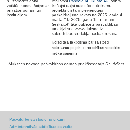
8. Izstrādes gaitā
Atbilstoši
Pašvaldību likuma
46.
panta
veiktās konsultācijas ar
trešajai daļai saistošo noteikumu
privātpersonām un
projekts un tam pievienotais
institūcijām.
paskaidrojuma raksts no 2025. gada 4.
marta līdz 2025. gada 18. martam
(ieskaitot) tika publicēts pašvaldības
tīmekļvietnē www.aluksne.lv
sabiedrības viedokļa noskaidrošanai.
Norādītajā laikposmā par saistošo
noteikumu projektu sabiedrības viedoklis
netika saņemts.
Alūksnes novada pašvaldības domes priekšsēdētājs
Dz. Adlers
Pašvaldību saistošie noteikumi
Administratīvās atbildības ceļvedis