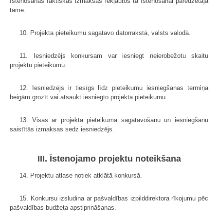
īstenošanas faktiskās izmaksas iekļautos tā īstenošanai paredzētajā
tāmē.
10. Projekta pieteikumu sagatavo datorrakstā, valsts valodā.
11. Iesniedzējs konkursam var iesniegt neierobežotu skaitu
projektu pieteikumu.
12. Iesniedzējs ir tiesīgs līdz pieteikumu iesniegšanas termiņa
beigām grozīt vai atsaukt iesniegto projekta pieteikumu.
13. Visas ar projekta pieteikuma sagatavošanu un iesniegšanu
saistītās izmaksas sedz iesniedzējs.
III. Īstenojamo projektu noteikšana
14. Projektu atlase notiek atklātā konkursā.
15. Konkursu izsludina ar pašvaldības izpilddirektora rīkojumu pēc
pašvaldības budžeta apstiprināšanas.