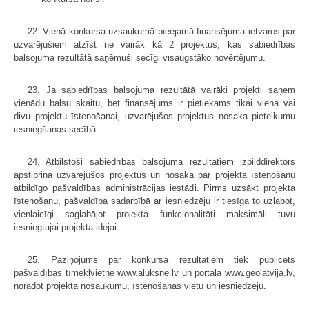
22. Vienā konkursa uzsaukumā pieejamā finansējuma ietvaros par
uzvarējušiem atzīst ne vairāk kā 2 projektus, kas sabiedrības
balsojuma rezultātā saņēmuši secīgi visaugstāko novērtējumu.
23. Ja sabiedrības balsojuma rezultātā vairāki projekti saņem
vienādu balsu skaitu, bet finansējums ir pietiekams tikai viena vai
divu projektu īstenošanai, uzvarējušos projektus nosaka pieteikumu
iesniegšanas secībā.
24. Atbilstoši sabiedrības balsojuma rezultātiem izpilddirektors
apstiprina uzvarējušos projektus un nosaka par projekta īstenošanu
atbildīgo pašvaldības administrācijas iestādi. Pirms uzsākt projekta
īstenošanu, pašvaldība sadarbībā ar iesniedzēju ir tiesīga to uzlabot,
vienlaicīgi saglabājot projekta funkcionalitāti maksimāli tuvu
iesniegtajai projekta idejai.
25. Paziņojums par konkursa rezultātiem tiek publicēts
pašvaldības tīmekļvietnē www.aluksne.lv un portālā www.geolatvija.lv,
norādot projekta nosaukumu, īstenošanas vietu un iesniedzēju.