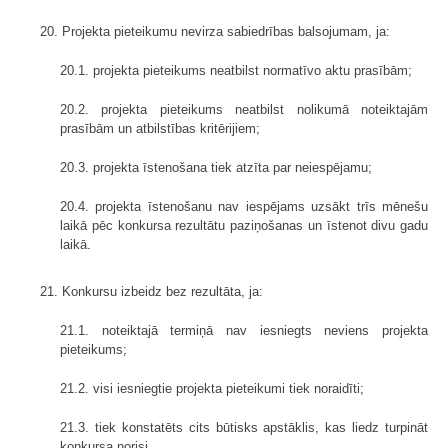
20. Projekta pieteikumu nevirza sabiedrības balsojumam, ja:
20.1. projekta pieteikums neatbilst normatīvo aktu prasībām;
20.2. projekta pieteikums neatbilst nolikumā noteiktajām
prasībām un atbilstības kritērijiem;
20.3. projekta īstenošana tiek atzīta par neiespējamu;
20.4. projekta īstenošanu nav iespējams uzsākt trīs mēnešu
laikā pēc konkursa rezultātu paziņošanas un īstenot divu gadu
laikā.
21. Konkursu izbeidz bez rezultāta, ja:
21.1. noteiktajā termiņā nav iesniegts neviens projekta
pieteikums;
21.2. visi iesniegtie projekta pieteikumi tiek noraidīti;
21.3. tiek konstatēts cits būtisks apstāklis, kas liedz turpināt
konkursa norisi.