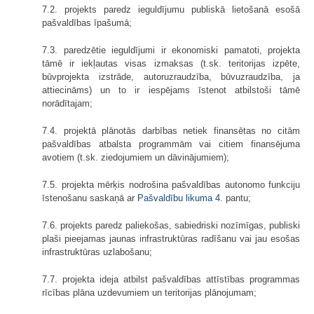
7.2. projekts paredz ieguldījumu publiskā lietošanā esošā
pašvaldības īpašumā;
7.3. paredzētie ieguldījumi ir ekonomiski pamatoti, projekta
tāmē ir iekļautas visas izmaksas (t.sk. teritorijas izpēte,
būvprojekta izstrāde, autoruzraudzība, būvuzraudzība, ja
attiecināms) un to ir iespējams īstenot atbilstoši tāmē
norādītajam;
7.4. projektā plānotās darbības netiek finansētas no citām
pašvaldības atbalsta programmām vai citiem finansējuma
avotiem (t.sk. ziedojumiem un dāvinājumiem);
7.5. projekta mērķis nodrošina pašvaldības autonomo funkciju
īstenošanu saskaņā ar
Pašvaldību likuma
4.
pantu;
7.6. projekts paredz paliekošas, sabiedriski nozīmīgas, publiski
plaši pieejamas jaunas infrastruktūras radīšanu vai jau esošas
infrastruktūras uzlabošanu;
7.7. projekta ideja atbilst pašvaldības attīstības programmas
rīcības plāna uzdevumiem un teritorijas plānojumam;