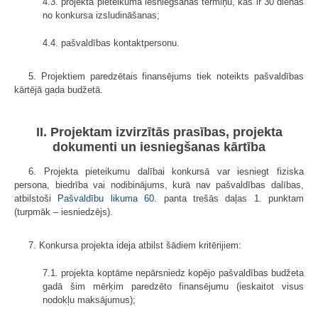
4.3. projekta pieteikuma iesniegšanas termiņu, kas ir 30 dienas
no konkursa izsludināšanas;
4.4. pašvaldības kontaktpersonu.
5. Projektiem paredzētais finansējums tiek noteikts pašvaldības
kārtējā gada budžetā.
II. Projektam izvirzītās prasības, projekta
dokumenti un iesniegšanas kārtība
6. Projekta pieteikumu dalībai konkursā var iesniegt fiziska
persona, biedrība vai nodibinājums, kurā nav pašvaldības dalības,
atbilstoši
Pašvaldību likuma
60.
panta trešās daļas 1. punktam
(turpmāk – iesniedzējs).
7. Konkursa projekta ideja atbilst šādiem kritērijiem:
7.1. projekta koptāme nepārsniedz kopējo pašvaldības budžeta
gadā šim mērķim paredzēto finansējumu (ieskaitot visus
nodokļu maksājumus);