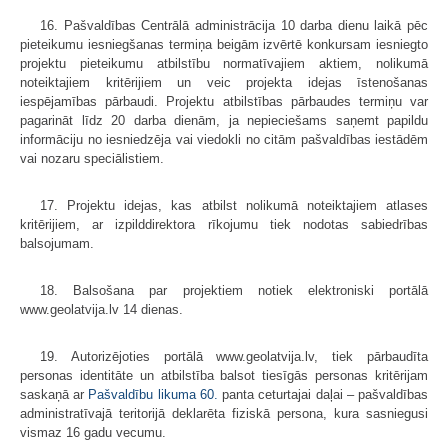
16. Pašvaldības Centrālā administrācija 10 darba dienu laikā pēc
pieteikumu iesniegšanas termiņa beigām izvērtē konkursam iesniegto
projektu pieteikumu atbilstību normatīvajiem aktiem, nolikumā
noteiktajiem kritērijiem un veic projekta idejas īstenošanas
iespējamības pārbaudi. Projektu atbilstības pārbaudes termiņu var
pagarināt līdz 20 darba dienām, ja nepieciešams saņemt papildu
informāciju no iesniedzēja vai viedokli no citām pašvaldības iestādēm
vai nozaru speciālistiem.
17. Projektu idejas, kas atbilst nolikumā noteiktajiem atlases
kritērijiem, ar izpilddirektora rīkojumu tiek nodotas sabiedrības
balsojumam.
18. Balsošana par projektiem notiek elektroniski portālā
www.geolatvija.lv 14 dienas.
19. Autorizējoties portālā www.geolatvija.lv, tiek pārbaudīta
personas identitāte un atbilstība balsot tiesīgās personas kritērijam
saskaņā ar
Pašvaldību likuma
60.
panta ceturtajai daļai – pašvaldības
administratīvajā teritorijā deklarēta fiziskā persona, kura sasniegusi
vismaz 16 gadu vecumu.