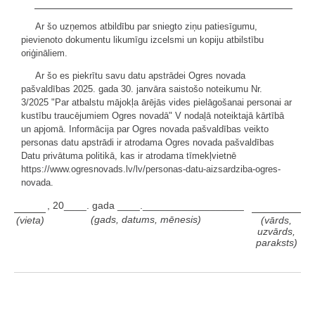
Ar šo uzņemos atbildību par sniegto ziņu patiesīgumu,
pievienoto dokumentu likumīgu izcelsmi un kopiju atbilstību
oriģināliem.
Ar šo es piekrītu savu datu apstrādei Ogres novada
pašvaldības 2025. gada 30. janvāra saistošo noteikumu Nr.
3/2025 "Par atbalstu mājokļa ārējās vides pielāgošanai personai ar
kustību traucējumiem Ogres novadā" V nodaļā noteiktajā kārtībā
un apjomā. Informācija par Ogres novada pašvaldības veikto
personas datu apstrādi ir atrodama Ogres novada pašvaldības
Datu privātuma politikā, kas ir atrodama tīmekļvietnē
https://www.ogresnovads.lv/lv/personas-datu-aizsardziba-ogres-
novada.
, 20____. gada ____.__________________
(gads, datums, mēnesis)
(vieta)
(vārds,
uzvārds,
paraksts)