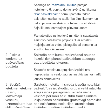
Saskaņā ar
Pašvaldību likuma
pārejas
noteikumu 6. punktu dome izvērtē uz likuma
"
Par pašvaldībām
" normu pamata izdoto
saistošo noteikumu atbilstību šim likumam un
izdod jaunus saistošos noteikumus atbilstoši
šajā likumā ietvertajam pilnvarojumam
Pamatojoties uz iepriekš minēto, ir sagatavots
saistošo noteikumu projekts "Par atbalstu
mājokļa ārējās vides pielāgošanai personai ar
kustību traucējumiem".
2. Fiskālā
Saistošo noteikumu realizēšanai naudas
ietekme uz
līdzekļi tiek plānoti pašvaldības attiecīgā
pašvaldības
gada budžeta ietvaros.
budžetu
Saistošo noteikumu projekta izpildei nav
nepieciešams veidot jaunas institūcijas vai radīt
jaunas darbavietas.
3. Sociālā
Saistošie noteikumi sniedz iespēju noteiktai
ietekme, ietekme
pašvaldības iedzīvotāju grupai veikt mājokļa
uz vidi,
ārējās vides pielāgošanu – tādā veidā
iedzīvotāju
veicinot personu ar kustību traucējumiem
veselību,
iekļaušanos sabiedrībā (patstāvīgi apmeklēt
uzņēmējdarbības
nepieciešamās institūcijas, ārstniecības
vidi pašvaldības
iestādes, atpūtas iestādes u. tml.).