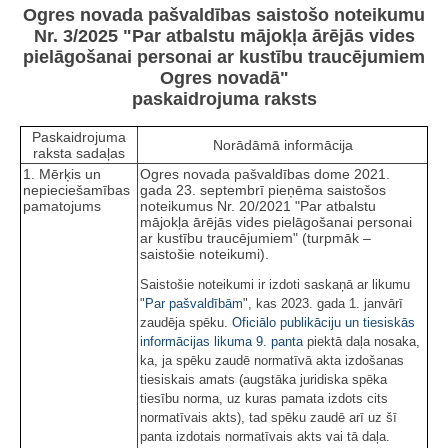
Ogres novada pašvaldības saistošo noteikumu
Nr. 3/2025 "Par atbalstu mājokļa ārējās vides
pielāgošanai personai ar kustību traucējumiem
Ogres novadā"
paskaidrojuma raksts
Paskaidrojuma
Norādāmā informācija
raksta sadaļas
1. Mērķis un
Ogres novada pašvaldības dome 2021.
nepieciešamības
gada 23. septembrī pieņēma saistošos
pamatojums
noteikumus Nr. 20/2021 "Par atbalstu
mājokļa ārējās vides pielāgošanai personai
ar kustību traucējumiem" (turpmāk –
saistošie noteikumi).
Saistošie noteikumi ir izdoti saskaņā ar likumu
"
Par pašvaldībām
", kas 2023. gada 1. janvārī
zaudēja spēku.
Oficiālo publikāciju un tiesiskās
informācijas likuma
9. panta
piektā daļa nosaka,
ka, ja spēku zaudē normatīvā akta izdošanas
tiesiskais amats (augstāka juridiska spēka
tiesību norma, uz kuras pamata izdots cits
normatīvais akts), tad spēku zaudē arī uz šī
panta izdotais normatīvais akts vai tā daļa.