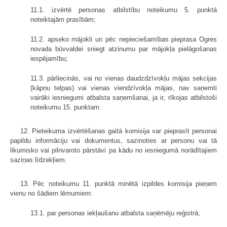
11.1. izvērtē personas atbilstību noteikumu 5. punktā
noteiktajām prasībām;
11.2. apseko mājokli un pēc nepieciešamības pieprasa Ogres
novada būvvaldei sniegt atzinumu par mājokļa pielāgošanas
iespējamību;
11.3. pārliecinās, vai no vienas daudzdzīvokļu mājas sekcijas
(kāpņu telpas) vai vienas viendzīvokļa mājas, nav saņemti
vairāki iesniegumi atbalsta saņemšanai, ja ir, rīkojas atbilstoši
noteikumu 15. punktam.
12. Pieteikuma izvērtēšanas gaitā komisija var pieprasīt personai
papildu informāciju vai dokumentus, sazinoties ar personu vai tā
likumisko vai pilnvaroto pārstāvi pa kādu no iesniegumā norādītajiem
saziņas līdzekļiem.
13. Pēc noteikumu 11. punktā minētā izpildes komisija pieņem
vienu no šādiem lēmumiem:
13.1. par personas iekļaušanu atbalsta saņēmēju reģistrā;