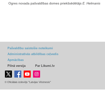
Ogres novada pašvaldības domes priekšsēdētājs
E. Helmanis
Pašvaldību saistošie noteikumi
Administratīvās atbildības ceļvedis
Apmācības
Pilnā versija
Par Likumi.lv
© Oficiālais izdevējs "Latvijas Vēstnesis"