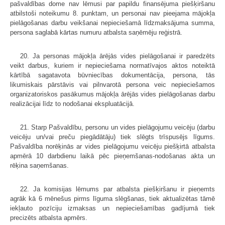
pašvaldības dome nav lēmusi par papildu finansējuma piešķiršanu
atbilstoši noteikumu 8. punktam, un personai nav pieejama mājokļa
pielāgošanas darbu veikšanai nepieciešamā līdzmaksājuma summa,
persona saglabā kārtas numuru atbalsta saņēmēju reģistrā.
20. Ja personas mājokļa ārējās vides pielāgošanai ir paredzēts
veikt darbus, kuriem ir nepieciešama normatīvajos aktos noteiktā
kārtībā sagatavota būvniecības dokumentācija, persona, tās
likumiskais pārstāvis vai pilnvarotā persona veic nepieciešamos
organizatoriskos pasākumus mājokļa ārējās vides pielāgošanas darbu
realizācijai līdz to nodošanai ekspluatācijā.
21. Starp Pašvaldību, personu un vides pielāgojumu veicēju (darbu
veicēju un/vai preču piegādātāju) tiek slēgts trīspusējs līgums.
Pašvaldība norēķinās ar vides pielāgojumu veicēju piešķirtā atbalsta
apmērā 10 darbdienu laikā pēc pieņemšanas-nodošanas akta un
rēķina saņemšanas.
22. Ja komisijas lēmums par atbalsta piešķiršanu ir pieņemts
agrāk kā 6 mēnešus pirms līguma slēgšanas, tiek aktualizētas tāmē
iekļauto pozīciju izmaksas un nepieciešamības gadījumā tiek
precizēts atbalsta apmērs.