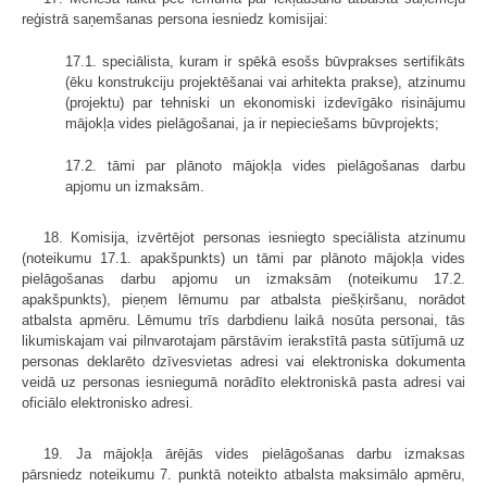
reģistrā saņemšanas persona iesniedz komisijai:
17.1. speciālista, kuram ir spēkā esošs būvprakses sertifikāts
(ēku konstrukciju projektēšanai vai arhitekta prakse), atzinumu
(projektu) par tehniski un ekonomiski izdevīgāko risinājumu
mājokļa vides pielāgošanai, ja ir nepieciešams būvprojekts;
17.2. tāmi par plānoto mājokļa vides pielāgošanas darbu
apjomu un izmaksām.
18. Komisija, izvērtējot personas iesniegto speciālista atzinumu
(noteikumu 17.1. apakšpunkts) un tāmi par plānoto mājokļa vides
pielāgošanas darbu apjomu un izmaksām (noteikumu 17.2.
apakšpunkts), pieņem lēmumu par atbalsta piešķiršanu, norādot
atbalsta apmēru. Lēmumu trīs darbdienu laikā nosūta personai, tās
likumiskajam vai pilnvarotajam pārstāvim ierakstītā pasta sūtījumā uz
personas deklarēto dzīvesvietas adresi vai elektroniska dokumenta
veidā uz personas iesniegumā norādīto elektroniskā pasta adresi vai
oficiālo elektronisko adresi.
19. Ja mājokļa ārējās vides pielāgošanas darbu izmaksas
pārsniedz noteikumu 7. punktā noteikto atbalsta maksimālo apmēru,