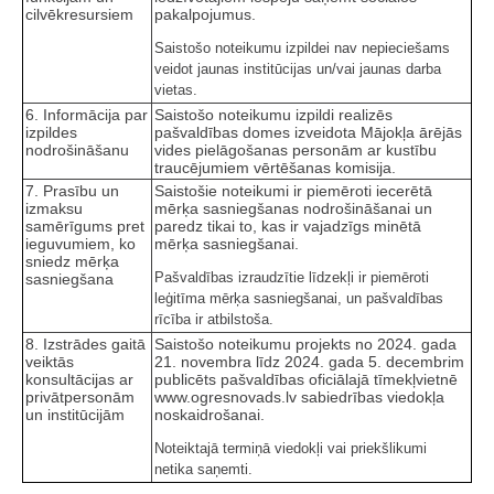
cilvēkresursiem
pakalpojumus.
Saistošo noteikumu izpildei nav nepieciešams
veidot jaunas institūcijas un/vai jaunas darba
vietas.
6. Informācija par
Saistošo noteikumu izpildi realizēs
izpildes
pašvaldības domes izveidota Mājokļa ārējās
nodrošināšanu
vides pielāgošanas personām ar kustību
traucējumiem vērtēšanas komisija.
7. Prasību un
Saistošie noteikumi ir piemēroti iecerētā
izmaksu
mērķa sasniegšanas nodrošināšanai un
samērīgums pret
paredz tikai to, kas ir vajadzīgs minētā
ieguvumiem, ko
mērķa sasniegšanai.
sniedz mērķa
Pašvaldības izraudzītie līdzekļi ir piemēroti
sasniegšana
leģitīma mērķa sasniegšanai, un pašvaldības
rīcība ir atbilstoša.
8. Izstrādes gaitā
Saistošo noteikumu projekts no 2024. gada
veiktās
21. novembra līdz 2024. gada 5. decembrim
konsultācijas ar
publicēts pašvaldības oficiālajā tīmekļvietnē
privātpersonām
www.ogresnovads.lv sabiedrības viedokļa
un institūcijām
noskaidrošanai.
Noteiktajā termiņā viedokļi vai priekšlikumi
netika saņemti.