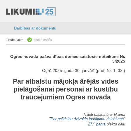
Darbības ar dokumentu
Tiesību akts:
spēkā esošs
Ogres novada pašvaldības domes saistošie noteikumi Nr.
3/2025
Ogrē 2025. gada 30. janvārī (prot. Nr. 1; 32.)
Par atbalstu mājokļa ārējās vides
pielāgošanai personai ar kustību
traucējumiem Ogres novadā
Izdoti saskaņā ar likuma
"
Par palīdzību dzīvokļa jautājumu risināšanā
"
2
27.
panta
piekto daļu