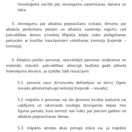
hronoloģiskā secībā pēc iesnieguma saņemšanas datuma un
laika.
4. Iesniegumu par atbalsta pieprasīšanu izskata, lēmumu par
atbalsta piešķiršanu pieņem un atbalsta saņēmēju reģistru ved
pašvaldības domes izveidota Mājokļa ārējās vides pielāgošanas
personām ar kustību traucējumiem vērtēšanas komisija (turpmāk –
komisija).
5. Atbalstu piešķir personai, neizvērtējot personas ienākumus un
materiālo stāvokli, pašvaldības attiecīgā budžeta gadā plānotā
finansējuma ietvaros, ja izpildās šādi nosacījumi:
5.1. persona savu dzīvesvietu deklarējusi un dzīvo Ogres
novada administratīvajā teritorijā (turpmāk – novads);
5.2. mājoklis ir personas vai tās ģimenes locekļa īpašumā vai
valdījumā uz rakstveidā noslēgta dzīvojamās telpas īres
līguma pamata, kura termiņš nav īsāks par pieciem gadiem no
atbalsta pieprasīšanas dienas;
5.3. mājoklis atrodas ēkas pirmajā stāvā vai, ja mājoklis