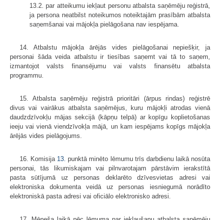
13.2. par atteikumu iekļaut personu atbalsta saņēmēju reģistrā,
ja persona neatbilst noteikumos noteiktajām prasībām atbalsta
saņemšanai vai mājokļa pielāgošana nav iespējama.
14. Atbalstu mājokļa ārējās vides pielāgošanai nepiešķir, ja
personai šāda veida atbalstu ir tiesības saņemt vai tā to saņem,
izmantojot valsts finansējumu vai valsts finansētu atbalsta
programmu.
15. Atbalsta saņēmēju reģistrā prioritāri (ārpus rindas) reģistrē
divus vai vairākus atbalsta saņēmējus, kuru mājokļi atrodas vienā
daudzdzīvokļu mājas sekcijā (kāpņu telpā) ar kopīgu koplietošanas
ieeju vai vienā viendzīvokļa mājā, un kam iespējams kopīgs mājokļa
ārējās vides pielāgojums.
16. Komisija
13.
punktā minēto lēmumu trīs darbdienu laikā nosūta
personai, tās likumiskajam vai pilnvarotajam pārstāvim ierakstītā
pasta sūtījumā uz personas deklarēto dzīvesvietas adresi vai
elektroniska dokumenta veidā uz personas iesniegumā norādīto
elektroniskā pasta adresi vai oficiālo elektronisko adresi.
17. Mēneša laikā pēc lēmuma par iekļaušanu atbalsta saņēmēju