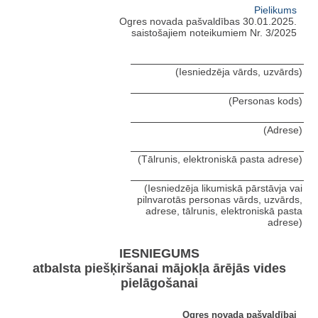
Pielikums
Ogres novada pašvaldības 30.01.2025.
saistošajiem noteikumiem Nr. 3/2025
(Iesniedzēja vārds, uzvārds)
(Personas kods)
(Adrese)
(Tālrunis, elektroniskā pasta adrese)
(Iesniedzēja likumiskā pārstāvja vai
pilnvarotās personas vārds, uzvārds,
adrese, tālrunis, elektroniskā pasta
adrese)
IESNIEGUMS
atbalsta piešķiršanai mājokļa ārējās vides
pielāgošanai
Ogres novada pašvaldībai