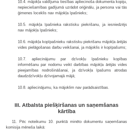
10.4. mājokļa valdījuma tiesības apliecinoša dokumenta kopiju,
nepieciešamības gadījumā uzrādot oriģinālu, ja persona vai tās
ģimenes loceklis nav mājokļa īpašnieks;
10.5. mājokļa īpašnieka rakstisku piekrišanu, ja iesniedzējs
nav mājokļa īpašnieks;
10.6. mājokļa kopīpašnieku rakstisku piekrišanu mājokļa ārējās
vides pielāgošanas darbu veikšanai, ja mājoklis ir kopīpašums;
10.7. apliecinājumu par dzīvokļu īpašnieku kopības
informēšanu par nodomu veikt darbības mājokļa ārējās vides
pieejamības nodrošināšanai, ja dzīvokļa īpašums atrodas
daudzdzīvokļu dzīvojamajā mājā;
10.8. apliecinājumu, ka mājoklim nav parādsaistības.
III. Atbalsta piešķiršanas un saņemšanas
kārtība
11. Pēc noteikumu 10. punktā minēto dokumentu saņemšanas
komisija mēneša laikā: