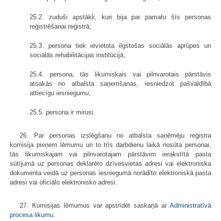
25.2. zuduši apstākļi, kuri bija par pamatu šīs personas
reģistrēšanai reģistrā;
25.3. persona tiek ievietota ilgstošas sociālās aprūpes un
sociālās rehabilitācijas institūcijā;
25.4. persona, tās likumiskais vai pilnvarotais pārstāvis
atsakās no atbalsta saņemšanas, iesniedzot pašvaldībā
attiecīgu iesniegumu;
25.5. persona ir mirusi.
26. Par personas izslēgšanu no atbalsta saņēmēju reģistra
komisija pieņem lēmumu un to trīs darbdienu laikā nosūta personai,
tās likumiskajam vai pilnvarotajam pārstāvim ierakstītā pasta
sūtījumā uz personas deklarēto dzīvesvietas adresi vai elektroniska
dokumenta veidā uz personas iesniegumā norādīto elektroniskā pasta
adresi vai oficiālo elektronisko adresi.
27. Komisijas lēmumus var apstrīdēt saskaņā ar
Administratīvā
procesa likumu
.