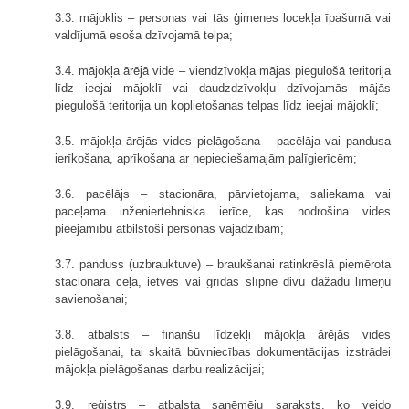
3.3. mājoklis – personas vai tās ģimenes locekļa īpašumā vai
valdījumā esoša dzīvojamā telpa;
3.4. mājokļa ārējā vide – viendzīvokļa mājas piegulošā teritorija
līdz ieejai mājoklī vai daudzdzīvokļu dzīvojamās mājās
piegulošā teritorija un koplietošanas telpas līdz ieejai mājoklī;
3.5. mājokļa ārējās vides pielāgošana – pacēlāja vai pandusa
ierīkošana, aprīkošana ar nepieciešamajām palīgierīcēm;
3.6. pacēlājs – stacionāra, pārvietojama, saliekama vai
paceļama inženiertehniska ierīce, kas nodrošina vides
pieejamību atbilstoši personas vajadzībām;
3.7. panduss (uzbrauktuve) – braukšanai ratiņkrēslā piemērota
stacionāra ceļa, ietves vai grīdas slīpne divu dažādu līmeņu
savienošanai;
3.8. atbalsts – finanšu līdzekļi mājokļa ārējās vides
pielāgošanai, tai skaitā būvniecības dokumentācijas izstrādei
mājokļa pielāgošanas darbu realizācijai;
3.9. reģistrs – atbalsta saņēmēju saraksts, ko veido