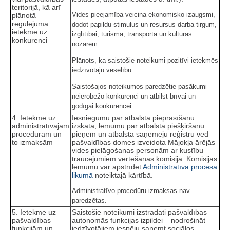
teritorijā, kā arī
Vides pieejamība veicina ekonomisko izaugsmi,
plānotā
regulējuma
dodot papildu stimulus un resursus darba tirgum,
ietekme uz
izglītībai, tūrisma, transporta un kultūras
konkurenci
nozarēm.
Plānots, ka saistošie noteikumi pozitīvi ietekmēs
iedzīvotāju veselību.
Saistošajos noteikumos paredzētie pasākumi
neierobežo konkurenci un atbilst brīvai un
godīgai konkurencei.
4. Ietekme uz
Iesniegumu par atbalsta pieprasīšanu
administratīvajām
izskata, lēmumu par atbalsta piešķiršanu
procedūrām un
pieņem un atbalsta saņēmēju reģistru ved
to izmaksām
pašvaldības domes izveidota Mājokļa ārējās
vides pielāgošanas personām ar kustību
traucējumiem vērtēšanas komisija. Komisijas
lēmumu var apstrīdēt
Administratīvā procesa
likumā
noteiktajā kārtībā.
Administratīvo procedūru izmaksas nav
paredzētas.
5. Ietekme uz
Saistošie noteikumi izstrādāti pašvaldības
pašvaldības
autonomās funkcijas izpildei – nodrošināt
funkcijām un
iedzīvotājiem iespēju saņemt sociālos