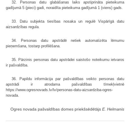
32. Personas datu glabāšanas laiks apstiprināta pieteikuma
gadījumā 5 (pieci) gadi, noraidīta pieteikuma gadījumā 1 (viens) gads.
33. Datu subjekta tiesības nosaka un regulē Vispārīgā datu
aizsardzības regula.
34. Personas datu apstrādē netiek automatizēta lēmumu
pieņemšana, tostarp profilēšana.
35. Pārzinis personas datu apstrādei saistošo noteikumu ietvaros
ir pašvaldība.
36. Papildu informācija par pašvaldības veikto personas datu
apstrādi ir atrodama pašvaldības tīmekļvietnē
https://www.ogresnovads.lv/lv/personas-datu-aizsardziba-ogres-
novada.
Ogres novada pašvaldības domes priekšsēdētājs
E. Helmanis