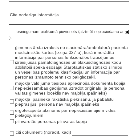
Cita noderīga informācija
Iesniegumam pielikumā pievienots (atzīmēt nepieciešamo ar
):
ģimenes ārsta izraksts no stacionāra/ambulatorā pacienta
medicīniskās kartes (izziņa 027-u), kurā ir norādīta
informācija par personas funkcionālos traucējumus
izraisījušās pamatdiagnozes un blakusdiagnozes kodu
atbilstoši spēkā esošajai Starptautiskās statisko slimību
un veselības problēmu klasifikācijai un informācija par
personas izmantoto tehnisko palīglīdzekli.
mājokļa valdījuma tiesības apliecinoša dokumenta kopija,
nepieciešamības gadījumā uzrādot oriģinālu, ja persona
vai tās ģimenes loceklis nav mājokļa īpašnieks)
mājokļa īpašnieka rakstiska piekrišanu, ja pabalstu
pieprasījusī persona nav mājokļa īpašnieks
ergoterapeita atzinums par nepieciešamajiem vides
pielāgojumiem
pilnvarotās personas pilnvaras kopija
citi dokumenti (norādīt, kādi)