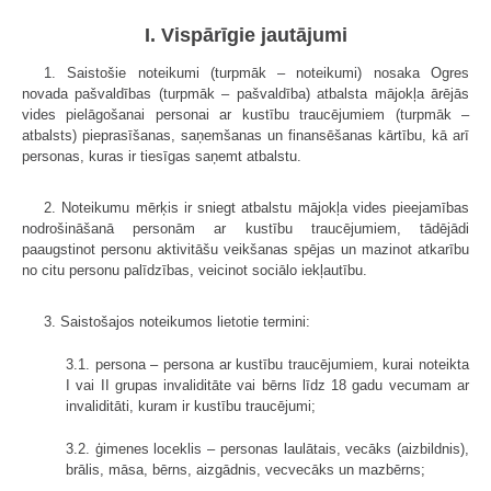
I. Vispārīgie jautājumi
1. Saistošie noteikumi (turpmāk – noteikumi) nosaka Ogres
novada pašvaldības (turpmāk – pašvaldība) atbalsta mājokļa ārējās
vides pielāgošanai personai ar kustību traucējumiem (turpmāk –
atbalsts) pieprasīšanas, saņemšanas un finansēšanas kārtību, kā arī
personas, kuras ir tiesīgas saņemt atbalstu.
2. Noteikumu mērķis ir sniegt atbalstu mājokļa vides pieejamības
nodrošināšanā personām ar kustību traucējumiem, tādējādi
paaugstinot personu aktivitāšu veikšanas spējas un mazinot atkarību
no citu personu palīdzības, veicinot sociālo iekļautību.
3. Saistošajos noteikumos lietotie termini:
3.1. persona – persona ar kustību traucējumiem, kurai noteikta
I vai II grupas invaliditāte vai bērns līdz 18 gadu vecumam ar
invaliditāti, kuram ir kustību traucējumi;
3.2. ģimenes loceklis – personas laulātais, vecāks (aizbildnis),
brālis, māsa, bērns, aizgādnis, vecvecāks un mazbērns;