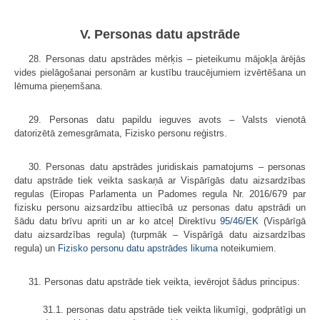
V. Personas datu apstrāde
28. Personas datu apstrādes mērķis – pieteikumu mājokļa ārējās
vides pielāgošanai personām ar kustību traucējumiem izvērtēšana un
lēmuma pieņemšana.
29. Personas datu papildu ieguves avots – Valsts vienotā
datorizētā zemesgrāmata, Fizisko personu reģistrs.
30. Personas datu apstrādes juridiskais pamatojums – personas
datu apstrāde tiek veikta saskaņā ar Vispārīgās datu aizsardzības
regulas (Eiropas Parlamenta un Padomes regula Nr. 2016/679 par
fizisku personu aizsardzību attiecībā uz personas datu apstrādi un
šādu datu brīvu apriti un ar ko atceļ Direktīvu
95/46/EK
(Vispārīgā
datu aizsardzības regula) (turpmāk – Vispārīgā datu aizsardzības
regula) un
Fizisko personu datu apstrādes likuma
noteikumiem.
31. Personas datu apstrāde tiek veikta, ievērojot šādus principus:
31.1. personas datu apstrāde tiek veikta likumīgi, godprātīgi un