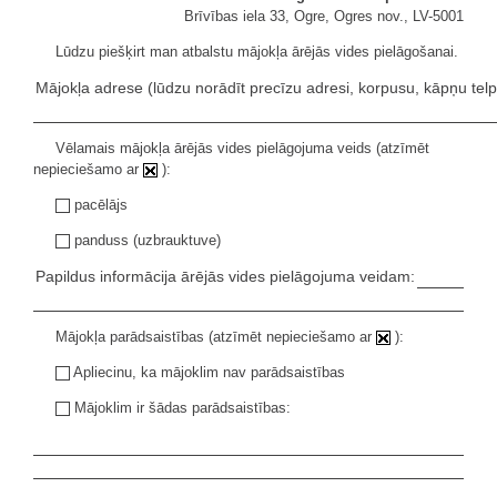
Brīvības iela 33, Ogre, Ogres nov., LV-5001
Lūdzu piešķirt man atbalstu mājokļa ārējās vides pielāgošanai.
Mājokļa adrese (lūdzu norādīt precīzu adresi, korpusu, kāpņu telpu
Vēlamais mājokļa ārējās vides pielāgojuma veids (atzīmēt
nepieciešamo ar
):
pacēlājs
panduss (uzbrauktuve)
Papildus informācija ārējās vides pielāgojuma veidam:
Mājokļa parādsaistības (atzīmēt nepieciešamo ar
):
Apliecinu, ka mājoklim nav parādsaistības
Mājoklim ir šādas parādsaistības: