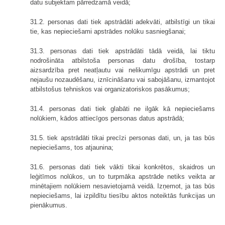
datu subjektam pārredzamā veidā;
31.2. personas dati tiek apstrādāti adekvāti, atbilstīgi un tikai
tie, kas nepieciešami apstrādes nolūku sasniegšanai;
31.3. personas dati tiek apstrādāti tādā veidā, lai tiktu
nodrošināta atbilstoša personas datu drošība, tostarp
aizsardzība pret neatļautu vai nelikumīgu apstrādi un pret
nejaušu nozaudēšanu, iznīcināšanu vai sabojāšanu, izmantojot
atbilstošus tehniskos vai organizatoriskos pasākumus;
31.4. personas dati tiek glabāti ne ilgāk kā nepieciešams
nolūkiem, kādos attiecīgos personas datus apstrādā;
31.5. tiek apstrādāti tikai precīzi personas dati, un, ja tas būs
nepieciešams, tos atjaunina;
31.6. personas dati tiek vākti tikai konkrētos, skaidros un
leģitīmos nolūkos, un to turpmāka apstrāde netiks veikta ar
minētajiem nolūkiem nesavietojamā veidā. Izņemot, ja tas būs
nepieciešams, lai izpildītu tiesību aktos noteiktās funkcijas un
pienākumus.