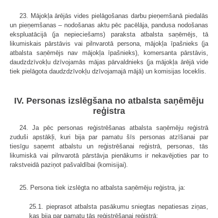
23. Mājokļa ārējās vides pielāgošanas darbu pieņemšanā piedalās
un pieņemšanas – nodošanas aktu pēc pacēlāja, pandusa nodošanas
ekspluatācijā (ja nepieciešams) paraksta atbalsta saņēmējs, tā
likumiskais pārstāvis vai pilnvarotā persona, mājokļa īpašnieks (ja
atbalsta saņēmējs nav mājokļa īpašnieks), komersanta pārstāvis,
daudzdzīvokļu dzīvojamās mājas pārvaldnieks (ja mājokļa ārējā vide
tiek pielāgota daudzdzīvokļu dzīvojamajā mājā) un komisijas loceklis.
IV. Personas izslēgšana no atbalsta saņēmēju
reģistra
24. Ja pēc personas reģistrēšanas atbalsta saņēmēju reģistrā
zuduši apstākļi, kuri bija par pamatu šīs personas atzīšanai par
tiesīgu saņemt atbalstu un reģistrēšanai reģistrā, personas, tās
likumiskā vai pilnvarotā pārstāvja pienākums ir nekavējoties par to
rakstveidā paziņot pašvaldībai (komisijai).
25. Persona tiek izslēgta no atbalsta saņēmēju reģistra, ja:
25.1. pieprasot atbalsta pasākumu sniegtas nepatiesas ziņas,
kas bija par pamatu tās reģistrēšanai reģistrā;