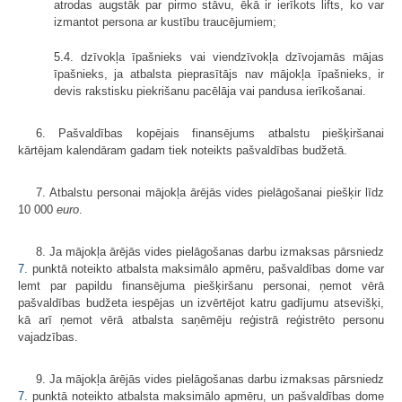
atrodas augstāk par pirmo stāvu, ēkā ir ierīkots lifts, ko var
izmantot persona ar kustību traucējumiem;
5.4. dzīvokļa īpašnieks vai viendzīvokļa dzīvojamās mājas
īpašnieks, ja atbalsta pieprasītājs nav mājokļa īpašnieks, ir
devis rakstisku piekrišanu pacēlāja vai pandusa ierīkošanai.
6. Pašvaldības kopējais finansējums atbalstu piešķiršanai
kārtējam kalendāram gadam tiek noteikts pašvaldības budžetā.
7. Atbalstu personai mājokļa ārējās vides pielāgošanai piešķir līdz
10 000
euro
.
8. Ja mājokļa ārējās vides pielāgošanas darbu izmaksas pārsniedz
7.
punktā noteikto atbalsta maksimālo apmēru, pašvaldības dome var
lemt par papildu finansējuma piešķiršanu personai, ņemot vērā
pašvaldības budžeta iespējas un izvērtējot katru gadījumu atsevišķi,
kā arī ņemot vērā atbalsta saņēmēju reģistrā reģistrēto personu
vajadzības.
9. Ja mājokļa ārējās vides pielāgošanas darbu izmaksas pārsniedz
7.
punktā noteikto atbalsta maksimālo apmēru, un pašvaldības dome