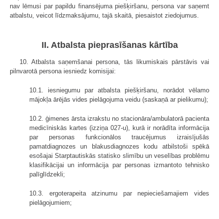
nav lēmusi par papildu finansējuma piešķiršanu, persona var saņemt
atbalstu, veicot līdzmaksājumu, tajā skaitā, piesaistot ziedojumus.
II. Atbalsta pieprasīšanas kārtība
10. Atbalsta saņemšanai persona, tās likumiskais pārstāvis vai
pilnvarotā persona iesniedz komisijai:
10.1. iesniegumu par atbalsta piešķiršanu, norādot vēlamo
mājokļa ārējās vides pielāgojuma veidu (saskaņā ar pielikumu);
10.2. ģimenes ārsta izrakstu no stacionāra/ambulatorā pacienta
medicīniskās kartes (izziņa 027-u), kurā ir norādīta informācija
par personas funkcionālos traucējumus izraisījušās
pamatdiagnozes un blakusdiagnozes kodu atbilstoši spēkā
esošajai Starptautiskās statisko slimību un veselības problēmu
klasifikācijai un informācija par personas izmantoto tehnisko
palīglīdzekli;
10.3. ergoterapeita atzinumu par nepieciešamajiem vides
pielāgojumiem;