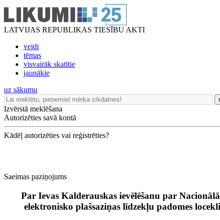
LATVIJAS REPUBLIKAS TIESĪBU AKTI
veidi
tēmas
visvairāk skatītie
jaunākie
uz sākumu
Izvērstā meklēšana
Autorizēties savā kontā
Kādēļ autorizēties vai reģistrēties?
Saeimas paziņojums
Par Ievas Kalderauskas ievēlēšanu par Nacionālā
elektronisko plašsaziņas līdzekļu padomes locekl