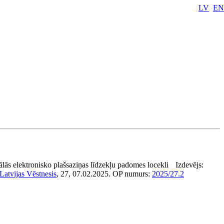
LV
EN
lās elektronisko plašsaziņas līdzekļu padomes locekli
Izdevējs:
Latvijas Vēstnesis
, 27, 07.02.2025.
OP numurs:
2025/27.2