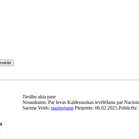
meklēt
Tiesību akta pase
Nosaukums:
Par Ievas Kalderauskas ievēlēšanu par Nacionā
Saeima
Veids:
paziņojums
Pieņemts:
06.02.2025.
Publicēts:
s
i