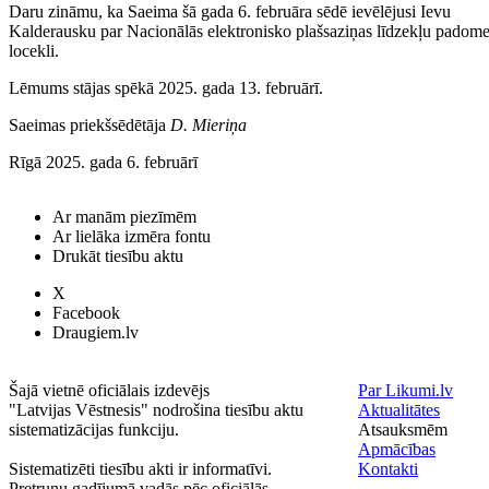
Daru zināmu, ka Saeima šā gada 6. februāra sēdē ievēlējusi Ievu
Kalderausku par Nacionālās elektronisko plašsaziņas līdzekļu padom
locekli.
Lēmums stājas spēkā 2025. gada 13. februārī.
Saeimas priekšsēdētāja
D. Mieriņa
Rīgā 2025. gada 6. februārī
Ar manām piezīmēm
Ar lielāka izmēra fontu
Drukāt tiesību aktu
X
Facebook
Draugiem.lv
Šajā vietnē oficiālais izdevējs
Par Likumi.lv
"Latvijas Vēstnesis" nodrošina tiesību aktu
Aktualitātes
sistematizācijas funkciju.
Atsauksmēm
Apmācības
Sistematizēti tiesību akti ir informatīvi.
Kontakti
Pretrunu gadījumā vadās pēc oficiālās