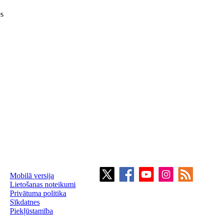
es
Mobilā versija
Lietošanas noteikumi
Privātuma politika
Sīkdatnes
Piekļūstamība