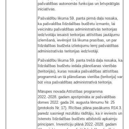
pašvaldības autonomās funkcijas un brīvprātīgās
iniciatīvas.
Pašvaldību likuma 59. panta pirmā daļa nosaka,
ka pašvaldība līdzdalības budžetu izmanto, lai
veicinātu pašvaldības administratīvās teritorijas
iedzīvotāju iesaisti teritorijas attīstības jautājumu
izlemšanā, ievērojot šā likuma prasības, un par
līdzdalības budžeta izlietojumu lemj pašvaldības
administratīvās teritorijas iedzīvotāji.
Pašvaldību likuma 59. panta trešā daļa nosaka, ka
līdzdalības budžetu iedala plānošanas vienībās
(teritorijās), kuras nosaka pašvaldības attīstības
programmā un tā plānošanas vienība (teritorija) var
būt visa pašvaldības administratīvā teritorija.
Mārupes novada Attīstības programma
2022.-2028. gadam apstiprināta ar pašvaldības
domes 2022. gada 24. augusta lēmumu Nr. 25
(protokols Nr. 17). Rīcības plāna pasākums R14.3.
paredz sasniegt rezultātu rādītāju, ka ir ieviests un
īstenots līdzdalības budžets atbilstoši apkaimju
principam. Investīciju plānā 2022.-2028. gadam