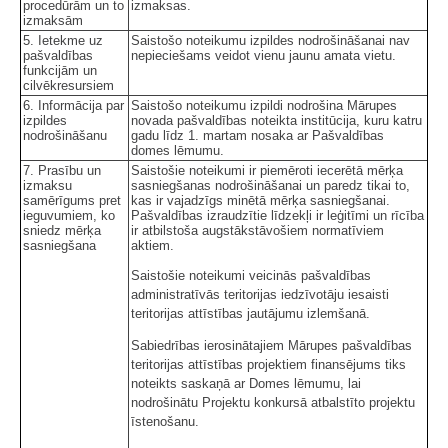
procedūrām un to
izmaksas.
izmaksām
5. Ietekme uz
Saistošo noteikumu izpildes nodrošināšanai nav
pašvaldības
nepieciešams veidot vienu jaunu amata vietu.
funkcijām un
cilvēkresursiem
6. Informācija par
Saistošo noteikumu izpildi nodrošina Mārupes
izpildes
novada pašvaldības noteikta institūcija, kuru katru
nodrošināšanu
gadu līdz 1. martam nosaka ar Pašvaldības
domes lēmumu.
7. Prasību un
Saistošie noteikumi ir piemēroti iecerētā mērķa
izmaksu
sasniegšanas nodrošināšanai un paredz tikai to,
samērīgums pret
kas ir vajadzīgs minētā mērķa sasniegšanai.
ieguvumiem, ko
Pašvaldības izraudzītie līdzekļi ir leģitīmi un rīcība
sniedz mērķa
ir atbilstoša augstākstāvošiem normatīviem
sasniegšana
aktiem.
Saistošie noteikumi veicinās pašvaldības
administratīvās teritorijas iedzīvotāju iesaisti
teritorijas attīstības jautājumu izlemšanā.
Sabiedrības ierosinātajiem Mārupes pašvaldības
teritorijas attīstības projektiem finansējums tiks
noteikts saskaņā ar Domes lēmumu, lai
nodrošinātu Projektu konkursā atbalstīto projektu
īstenošanu.