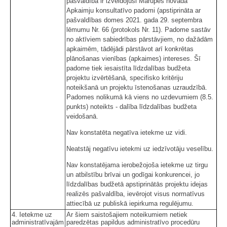
pašvaldība ir izveidojusi Mārupes novada
Apkaimju konsultatīvo padomi (apstiprināta ar
pašvaldības domes 2021. gada 29. septembra
lēmumu Nr. 66 (protokols Nr. 11). Padome sastāv
no aktīviem sabiedrības pārstāvjiem, no dažādām
apkaimēm, tādējādi pārstāvot arī konkrētas
plānošanas vienības (apkaimes) intereses. Šī
padome tiek iesaistīta līdzdalības budžeta
projektu izvērtēšanā, specifisko kritēriju
noteikšanā un projektu īstenošanas uzraudzībā.
Padomes nolikumā kā viens no uzdevumiem (8.5.
punkts) noteikts - dalība līdzdalības budžeta
veidošanā.
Nav konstatēta negatīva ietekme uz vidi.
Neatstāj negatīvu ietekmi uz iedzīvotāju veselību.
Nav konstatējama ierobežojoša ietekme uz tirgu
un atbilstību brīvai un godīgai konkurencei, jo
līdzdalības budžetā apstiprinātās projektu idejas
realizēs pašvaldība, ievērojot visus normatīvus
attiecībā uz publiskā iepirkuma regulējumu.
4. Ietekme uz
Ar šiem saistošajiem noteikumiem netiek
administratīvajām
paredzētas papildus administratīvo procedūru