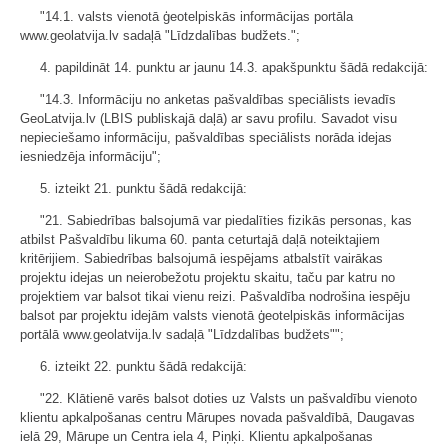
"14.1. valsts vienotā ģeotelpiskās informācijas portāla
www.geolatvija.lv sadaļā "Līdzdalības budžets.";
4. papildināt 14. punktu ar jaunu 14.3. apakšpunktu šādā redakcijā:
"14.3. Informāciju no anketas pašvaldības speciālists ievadīs
GeoLatvija.lv (LBIS publiskajā daļā) ar savu profilu. Savadot visu
nepieciešamo informāciju, pašvaldības speciālists norāda idejas
iesniedzēja informāciju";
5. izteikt 21. punktu šādā redakcijā:
"21. Sabiedrības balsojumā var piedalīties fizikās personas, kas
atbilst Pašvaldību likuma 60. panta ceturtajā daļā noteiktajiem
kritērijiem. Sabiedrības balsojumā iespējams atbalstīt vairākas
projektu idejas un neierobežotu projektu skaitu, taču par katru no
projektiem var balsot tikai vienu reizi. Pašvaldība nodrošina iespēju
balsot par projektu idejām valsts vienotā ģeotelpiskās informācijas
portālā www.geolatvija.lv sadaļā "Līdzdalības budžets"";
6. izteikt 22. punktu šādā redakcijā:
"22. Klātienē varēs balsot doties uz Valsts un pašvaldību vienoto
klientu apkalpošanas centru Mārupes novada pašvaldībā, Daugavas
ielā 29, Mārupe un Centra iela 4, Piņķi. Klientu apkalpošanas