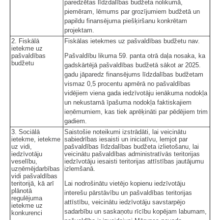
paredzētas līdzdalības budžeta nolikumā,
piemēram, lēmums par grozījumiem budžetā un
papildu finansējuma piešķiršanu konkrētam
projektam.
2. Fiskālā
Fiskālas ietekmes uz pašvaldības budžetu nav.
ietekme uz
pašvaldības
Pašvaldību likuma 59. panta otrā daļa nosaka, ka
budžetu
gadskārtējā pašvaldības budžetā sākot ar 2025.
gadu jāparedz finansējums līdzdalības budžetam
vismaz 0,5 procentu apmērā no pašvaldības
vidējiem viena gada iedzīvotāju ienākuma nodokļa
un nekustamā īpašuma nodokļa faktiskajiem
ieņēmumiem, kas tiek aprēķināti par pēdējiem trim
gadiem.
3. Sociālā
Saistošie noteikumi izstrādāti, lai veicinātu
ietekme, ietekme
sabiedrības iesaisti un iniciatīvu, lemjot par
uz vidi,
pašvaldības līdzdalības budžeta izlietošanu, lai
iedzīvotāju
veicinātu pašvaldības administratīvās teritorijas
veselību,
iedzīvotāju iesaisti teritorijas attīstības jautājumu
uzņēmējdarbības
izlemšanā.
vidi pašvaldības
teritorijā, kā arī
Lai nodrošinātu vietējo kopienu iedzīvotāju
plānotā
interešu pārstāvību un pašvaldības teritorijas
regulējuma
attīstību, veicinātu iedzīvotāju savstarpējo
ietekme uz
sadarbību un saskaņotu rīcību kopējam labumam,
konkurenci