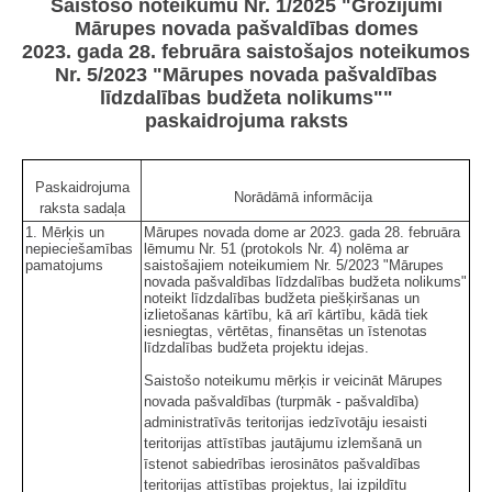
Saistošo noteikumu Nr. 1/2025 "Grozījumi
Mārupes novada pašvaldības domes
2023. gada 28. februāra saistošajos noteikumos
Nr. 5/2023 "Mārupes novada pašvaldības
līdzdalības budžeta nolikums""
paskaidrojuma raksts
Paskaidrojuma
Norādāmā informācija
raksta sadaļa
1. Mērķis un
Mārupes novada dome ar 2023. gada 28. februāra
nepieciešamības
lēmumu Nr. 51 (protokols Nr. 4) nolēma ar
pamatojums
saistošajiem noteikumiem Nr. 5/2023 "Mārupes
novada pašvaldības līdzdalības budžeta nolikums"
noteikt līdzdalības budžeta piešķiršanas un
izlietošanas kārtību, kā arī kārtību, kādā tiek
iesniegtas, vērtētas, finansētas un īstenotas
līdzdalības budžeta projektu idejas.
Saistošo noteikumu mērķis ir veicināt Mārupes
novada pašvaldības (turpmāk - pašvaldība)
administratīvās teritorijas iedzīvotāju iesaisti
teritorijas attīstības jautājumu izlemšanā un
īstenot sabiedrības ierosinātos pašvaldības
teritorijas attīstības projektus, lai izpildītu