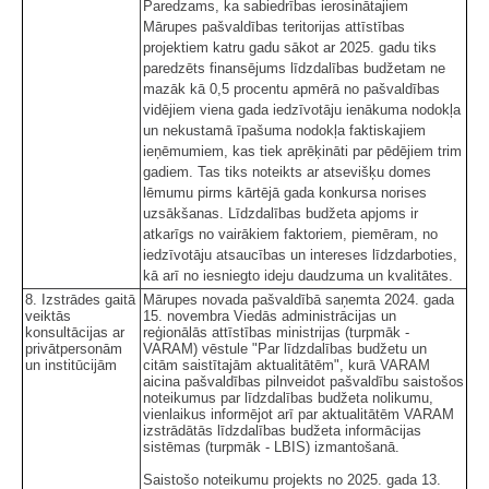
Paredzams, ka sabiedrības ierosinātajiem
Mārupes pašvaldības teritorijas attīstības
projektiem katru gadu sākot ar 2025. gadu tiks
paredzēts finansējums līdzdalības budžetam ne
mazāk kā 0,5 procentu apmērā no pašvaldības
vidējiem viena gada iedzīvotāju ienākuma nodokļa
un nekustamā īpašuma nodokļa faktiskajiem
ieņēmumiem, kas tiek aprēķināti par pēdējiem trim
gadiem. Tas tiks noteikts ar atsevišķu domes
lēmumu pirms kārtējā gada konkursa norises
uzsākšanas. Līdzdalības budžeta apjoms ir
atkarīgs no vairākiem faktoriem, piemēram, no
iedzīvotāju atsaucības un intereses līdzdarboties,
kā arī no iesniegto ideju daudzuma un kvalitātes.
8. Izstrādes gaitā
Mārupes novada pašvaldībā saņemta 2024. gada
veiktās
15. novembra Viedās administrācijas un
konsultācijas ar
reģionālās attīstības ministrijas (turpmāk -
privātpersonām
VARAM) vēstule "Par līdzdalības budžetu un
un institūcijām
citām saistītajām aktualitātēm", kurā VARAM
aicina pašvaldības pilnveidot pašvaldību saistošos
noteikumus par līdzdalības budžeta nolikumu,
vienlaikus informējot arī par aktualitātēm VARAM
izstrādātās līdzdalības budžeta informācijas
sistēmas (turpmāk - LBIS) izmantošanā.
Saistošo noteikumu projekts no 2025. gada 13.