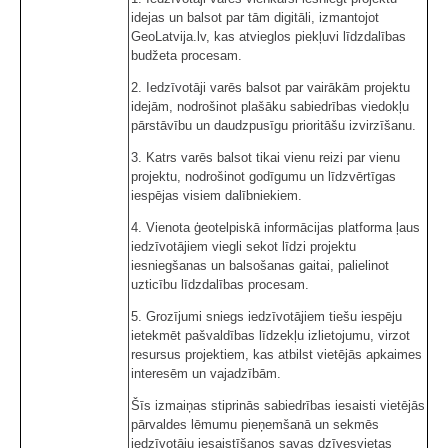
idejas un balsot par tām digitāli, izmantojot
GeoLatvija.lv, kas atvieglos piekļuvi līdzdalības
budžeta procesam.
2. Iedzīvotāji varēs balsot par vairākām projektu
idejām, nodrošinot plašāku sabiedrības viedokļu
pārstāvību un daudzpusīgu prioritāšu izvirzīšanu.
3. Katrs varēs balsot tikai vienu reizi par vienu
projektu, nodrošinot godīgumu un līdzvērtīgas
iespējas visiem dalībniekiem.
4. Vienota ģeotelpiskā informācijas platforma ļaus
iedzīvotājiem viegli sekot līdzi projektu
iesniegšanas un balsošanas gaitai, palielinot
uzticību līdzdalības procesam.
5. Grozījumi sniegs iedzīvotājiem tiešu iespēju
ietekmēt pašvaldības līdzekļu izlietojumu, virzot
resursus projektiem, kas atbilst vietējās apkaimes
interesēm un vajadzībām.
Šīs izmaiņas stiprinās sabiedrības iesaisti vietējās
pārvaldes lēmumu pieņemšanā un sekmēs
iedzīvotāju iesaistīšanos savas dzīvesvietas