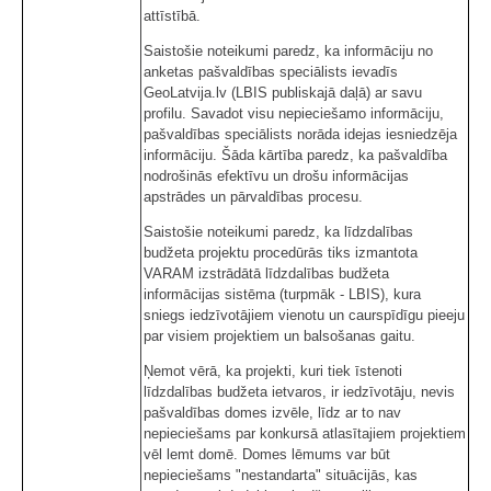
attīstībā.
Saistošie noteikumi paredz, ka informāciju no
anketas pašvaldības speciālists ievadīs
GeoLatvija.lv (LBIS publiskajā daļā) ar savu
profilu. Savadot visu nepieciešamo informāciju,
pašvaldības speciālists norāda idejas iesniedzēja
informāciju. Šāda kārtība paredz, ka pašvaldība
nodrošinās efektīvu un drošu informācijas
apstrādes un pārvaldības procesu.
Saistošie noteikumi paredz, ka līdzdalības
budžeta projektu procedūrās tiks izmantota
VARAM izstrādātā līdzdalības budžeta
informācijas sistēma (turpmāk - LBIS), kura
sniegs iedzīvotājiem vienotu un caurspīdīgu pieeju
par visiem projektiem un balsošanas gaitu.
Ņemot vērā, ka projekti, kuri tiek īstenoti
līdzdalības budžeta ietvaros, ir iedzīvotāju, nevis
pašvaldības domes izvēle, līdz ar to nav
nepieciešams par konkursā atlasītajiem projektiem
vēl lemt domē. Domes lēmums var būt
nepieciešams "nestandarta" situācijās, kas