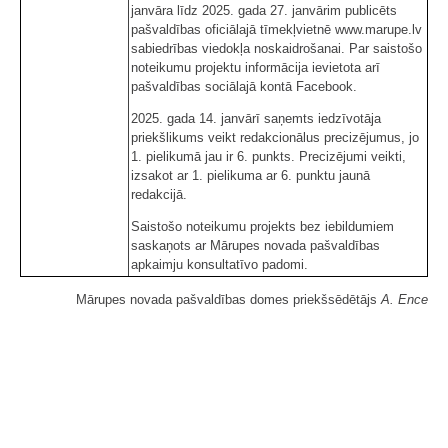
janvāra līdz 2025. gada 27. janvārim publicēts
pašvaldības oficiālajā tīmekļvietnē www.marupe.lv
sabiedrības viedokļa noskaidrošanai. Par saistošo
noteikumu projektu informācija ievietota arī
pašvaldības sociālajā kontā Facebook.
2025. gada 14. janvārī saņemts iedzīvotāja
priekšlikums veikt redakcionālus precizējumus, jo
1. pielikumā jau ir 6. punkts. Precizējumi veikti,
izsakot ar 1. pielikuma ar 6. punktu jaunā
redakcijā.
Saistošo noteikumu projekts bez iebildumiem
saskaņots ar Mārupes novada pašvaldības
apkaimju konsultatīvo padomi.
Mārupes novada pašvaldības domes priekšsēdētājs
A. Ence