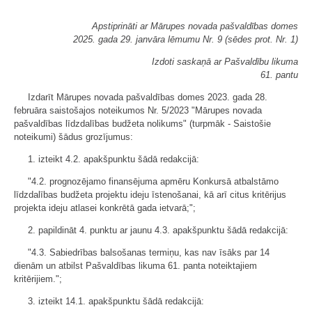
Apstiprināti ar Mārupes novada pašvaldības domes
2025. gada 29. janvāra lēmumu Nr. 9 (sēdes prot. Nr. 1)
Izdoti saskaņā ar Pašvaldību likuma
61. pantu
Izdarīt Mārupes novada pašvaldības domes 2023. gada 28.
februāra saistošajos noteikumos Nr. 5/2023 "Mārupes novada
pašvaldības līdzdalības budžeta nolikums" (turpmāk - Saistošie
noteikumi) šādus grozījumus:
1. izteikt 4.2. apakšpunktu šādā redakcijā:
"4.2. prognozējamo finansējuma apmēru Konkursā atbalstāmo
līdzdalības budžeta projektu ideju īstenošanai, kā arī citus kritērijus
projekta ideju atlasei konkrētā gada ietvarā;";
2. papildināt 4. punktu ar jaunu 4.3. apakšpunktu šādā redakcijā:
"4.3. Sabiedrības balsošanas termiņu, kas nav īsāks par 14
dienām un atbilst Pašvaldības likuma 61. panta noteiktajiem
kritērijiem.";
3. izteikt 14.1. apakšpunktu šādā redakcijā: