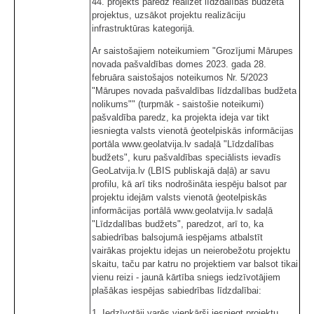
44. projekts paredz realizēt līdzdalības budžeta
projektus, uzsākot projektu realizāciju
infrastruktūras kategorijā.
Ar saistošajiem noteikumiem "Grozījumi Mārupes
novada pašvaldības domes 2023. gada 28.
februāra saistošajos noteikumos Nr. 5/2023
"Mārupes novada pašvaldības līdzdalības budžeta
nolikums"" (turpmāk - saistošie noteikumi)
pašvaldība paredz, ka projekta ideja var tikt
iesniegta valsts vienotā ģeotelpiskās informācijas
portāla www.geolatvija.lv sadaļā "Līdzdalības
budžets", kuru pašvaldības speciālists ievadīs
GeoLatvija.lv (LBIS publiskajā daļā) ar savu
profilu, kā arī tiks nodrošināta iespēju balsot par
projektu idejām valsts vienotā ģeotelpiskās
informācijas portālā www.geolatvija.lv sadaļā
"Līdzdalības budžets", paredzot, arī to, ka
sabiedrības balsojumā iespējams atbalstīt
vairākas projektu idejas un neierobežotu projektu
skaitu, taču par katru no projektiem var balsot tikai
vienu reizi - jaunā kārtība sniegs iedzīvotājiem
plašākas iespējas sabiedrības līdzdalībai:
1. Iedzīvotāji varēs vienkārši iesniegt projektu