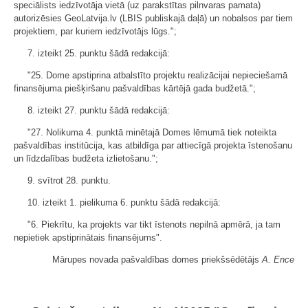
speciālists iedzīvotāja vietā (uz parakstītas pilnvaras pamata)
autorizēsies GeoLatvija.lv (LBIS publiskajā daļā) un nobalsos par tiem
projektiem, par kuriem iedzīvotājs lūgs.";
7. izteikt 25. punktu šādā redakcijā:
"25. Dome apstiprina atbalstīto projektu realizācijai nepieciešamā
finansējuma piešķiršanu pašvaldības kārtējā gada budžetā.";
8. izteikt 27. punktu šādā redakcijā:
"27. Nolikuma 4. punktā minētajā Domes lēmumā tiek noteikta
pašvaldības institūcija, kas atbildīga par attiecīgā projekta īstenošanu
un līdzdalības budžeta izlietošanu.";
9. svītrot 28. punktu.
10. izteikt 1. pielikuma 6. punktu šādā redakcijā:
"6. Piekrītu, ka projekts var tikt īstenots nepilnā apmērā, ja tam
nepietiek apstiprinātais finansējums".
Mārupes novada pašvaldības domes priekšsēdētājs
A. Ence