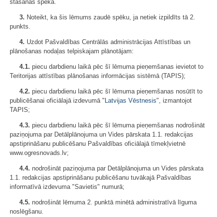
stāšanās spēkā.
3.
Noteikt, ka šis lēmums zaudē spēku, ja netiek izpildīts tā 2.
punkts.
4.
Uzdot Pašvaldības Centrālās administrācijas Attīstības un
plānošanas nodaļas telpiskajam plānotājam:
4.1.
piecu darbdienu laikā pēc šī lēmuma pieņemšanas ievietot to
Teritorijas attīstības plānošanas informācijas sistēmā (TAPIS);
4.2.
piecu darbdienu laikā pēc šī lēmuma pieņemšanas nosūtīt to
publicēšanai oficiālajā izdevumā "
Latvijas Vēstnesis
", izmantojot
TAPIS;
4.3.
piecu darbdienu laikā pēc šī lēmuma pieņemšanas nodrošināt
paziņojuma par Detālplānojuma un Vides pārskata 1.1. redakcijas
apstiprināšanu publicēšanu Pašvaldības oficiālajā tīmekļvietnē
www.ogresnovads.lv;
4.4.
nodrošināt paziņojuma par Detālplānojuma un Vides pārskata
1.1. redakcijas apstiprināšanu publicēšanu tuvākajā Pašvaldības
informatīvā izdevuma "Savietis" numurā;
4.5.
nodrošināt lēmuma 2. punktā minētā administratīvā līguma
noslēgšanu.