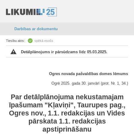
Darbības ar dokumentu
Tiesību akts:
spēkā esošs
Detālplānojums ir pārsūdzams līdz 05.03.2025.
Ogres novada pašvaldības domes lēmums
Ogrē 2025. gada 30. janvārī (prot. Nr. 1, 34.)
Par detālplānojuma nekustamajam
īpašumam "Kļaviņi", Taurupes pag.,
Ogres nov., 1.1. redakcijas un Vides
pārskata 1.1. redakcijas
apstiprināšanu