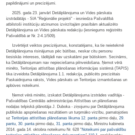
papildinājumi un precizējumi.
2025. gada 23. janvārī Detālplānojuma un Vides pārskata
izstrādātājs - SIA "Reģionālie projekti" - iesniedza Pašvaldībā
atbilstoši institūciju atzinumos izvirzītajām prasībām aktualizēto
Detālplānojuma un Vides pārskata redakciju (iesniegums reģistrēts
Pašvaldībā ar Nr. 2-4.1/509).
Izvērtējot veiktos precizējumus, konstatējams, ka tie neietekmē
Detālplānojuma risinājumus pēc būtības, neskar citu personu
tiesiskās intereses, tādējādi nav uzskatāmi par būtiskiem. Secināms,
ka Detālplānojumam nav nepieciešama pilnveidošana. Ņemot vērā
minēto, Teritorijas attīstības plānošanas informācijas sistēmā (TAPIS)
tika izveidota Detālplānojuma 1.1. redakcija, publicēts precizētais
Paskaidrojuma raksts, Vides pārskats un Teritorijas izmantošanas un
apbūves noteikumi.
Ņemot vērā minēto, izskatot Detālplānojuma izstrādes vadītāja -
Pašvaldības Centrālās administrācijas Attīstības un plānošanas
nodaļas telpiskā plānotāja J. Duboka - ziņojumu par Detālplānojuma
publiskās apspriešanas rezultātiem un turpmāko virzību, pamatojoties
uz
Teritorijas attīstības plānošanas likuma
12. panta
pirmo daļu,
29.
pantu
,
30. panta
pirmo daļu,
31. panta
pirmo daļu, Ministru kabineta
2014. gada 14. oktobra noteikumu Nr. 628 "
Noteikumi par pašvaldību