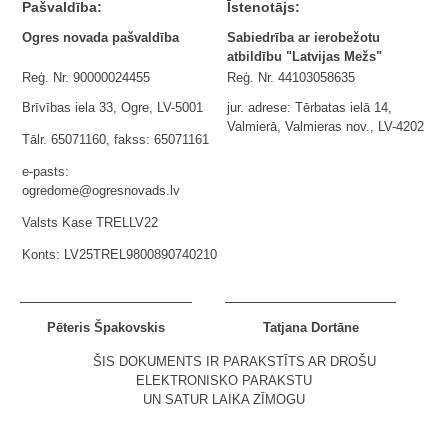
Pašvaldība:
Īstenotājs:
Ogres novada pašvaldība
Sabiedrība ar ierobežotu
atbildību "Latvijas Mežs"
Reģ. Nr. 90000024455
Reģ. Nr. 44103058635
Brīvības iela 33, Ogre, LV-5001
jur. adrese: Tērbatas ielā 14,
Valmierā, Valmieras nov., LV-4202
Tālr. 65071160, fakss: 65071161
e-pasts:
ogredome@ogresnovads.lv
Valsts Kase TRELLV22
Konts: LV25TREL9800890740210
Pēteris Špakovskis
Tatjana Dortāne
ŠIS DOKUMENTS IR PARAKSTĪTS AR DROŠU
ELEKTRONISKO PARAKSTU
UN SATUR LAIKA ZĪMOGU