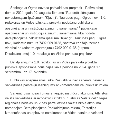
Saskaņā ar Ogres novada pašvaldības (turpmāk - Pašvaldība)
domes 2024. gada 29. augusta lēmumu "Par detālplānojuma
nekustamajam īpašumam "Kļaviņi", Taurupes pag., Ogres nov., 1.0.
redakcijas un Vides pārskata projekta nodošanu publiskajai
1
apspriešanai un institūciju atzinumu saņemšanai"
publiskajai
apspriešanai un institūciju atzinumu saņemšanai tika nodota
detālplānojuma nekustamā īpašuma "Kļaviņi", Taurupes pag., Ogres
nov., kadastra numurs 7492 009 0138, sastāvā esošajai zemes
vienībai ar kadastra apzīmējumu 7492 009 0138 (turpmāk -
2
Detālplānojums) 1.0. redakcija un Vides pārskata projekts
.
Detālplānojuma 1.0. redakcijas un Vides pārskata projekta
publiskā apspriešana norisinājās laika periodā no 2024. gada 17.
septembra līdz 17. oktobrim.
Publiskās apspriešanas laikā Pašvaldībā nav saņemts neviens
sabiedrības pārstāvju iesniegums ar komentāriem vai priekšlikumiem.
Saņemti visu nosacījumus sniegušo institūciju atzinumi. Atbilstoši
valsts sabiedrības ar ierobežotu atbildību "Latvijas Valsts ceļi" Rīgas
reģionālās nodaļas un Vides pārraudzības valsts biroja atzinumā
norādītajam Detālplānojuma Paskaidrojuma rakstā, Teritorijas
izmantošanas un apbūves noteikumos un Vides pārskatā veicami