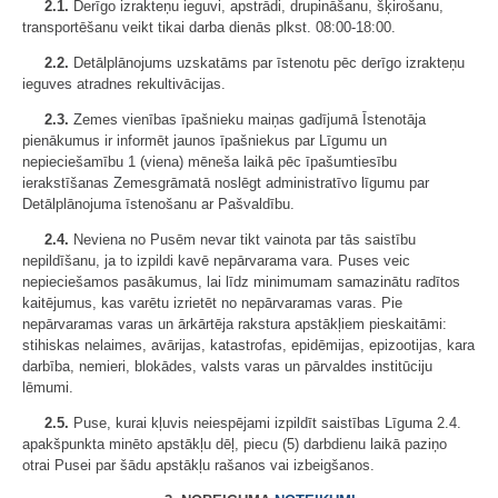
2.1.
Derīgo izrakteņu ieguvi, apstrādi, drupināšanu, šķirošanu,
transportēšanu veikt tikai darba dienās plkst. 08:00-18:00.
2.2.
Detālplānojums uzskatāms par īstenotu pēc derīgo izrakteņu
ieguves atradnes rekultivācijas.
2.3.
Zemes vienības īpašnieku maiņas gadījumā Īstenotāja
pienākumus ir informēt jaunos īpašniekus par Līgumu un
nepieciešamību 1 (viena) mēneša laikā pēc īpašumtiesību
ierakstīšanas Zemesgrāmatā noslēgt administratīvo līgumu par
Detālplānojuma īstenošanu ar Pašvaldību.
2.4.
Neviena no Pusēm nevar tikt vainota par tās saistību
nepildīšanu, ja to izpildi kavē nepārvarama vara. Puses veic
nepieciešamos pasākumus, lai līdz minimumam samazinātu radītos
kaitējumus, kas varētu izrietēt no nepārvaramas varas. Pie
nepārvaramas varas un ārkārtēja rakstura apstākļiem pieskaitāmi:
stihiskas nelaimes, avārijas, katastrofas, epidēmijas, epizootijas, kara
darbība, nemieri, blokādes, valsts varas un pārvaldes institūciju
lēmumi.
2.5.
Puse, kurai kļuvis neiespējami izpildīt saistības Līguma 2.4.
apakšpunkta minēto apstākļu dēļ, piecu (5) darbdienu laikā paziņo
otrai Pusei par šādu apstākļu rašanos vai izbeigšanos.