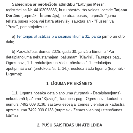
Sabiedrība ar ierobežotu atbildību "Latvijas Mežs"
,
reģistrācijas Nr. 44103058635, kuru pārstāv tās valdes locekle
Tatjana
Dortāne
(turpmāk -
Īstenotājs
), no otras puses, turpmāk līguma
tekstā puses kopā vai katra atsevišķi sauktas arī - "Puses" vai
"Puse", pamatojoties uz:
a)
Teritorijas attīstības plānošanas likuma
31. panta
pirmo un otro
daļu;
b) Pašvaldības domes 2025. gada 30. janvāra lēmumu "Par
detālplānojuma nekustamajam īpašumam "Kļaviņi", Taurupes pag.,
Ogres nov., 1.1. redakcijas un Vides pārskata 1.1. redakcijas
apstiprināšanu" (protokola Nr. 1; 34.), noslēdz šādu līgumu (turpmāk -
Līgums
):
1. LĪGUMA PRIEKŠMETS
1.1.
Līgums nosaka detālplānojuma (turpmāk - Detālplānojums)
nekustamā īpašuma "Kļaviņi", Taurupes pag., Ogres nov., kadastra
numurs 7492 009 0138, sastāvā esošajai zemes vienībai ar kadastra
apzīmējumu 7492 009 0138 (turpmāk - Zemes vienība) īstenošanas
kārtību.
2. PUŠU SAISTĪBAS UN ATBILDĪBA