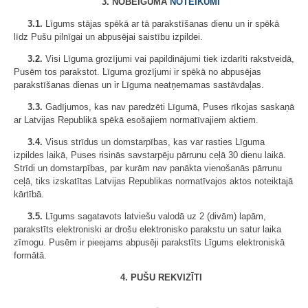
3. NOBEIGUMA
NOTEIKUMI
3.1.
Līgums stājas spēkā ar tā parakstīšanas dienu un ir spēkā
līdz Pušu pilnīgai un abpusējai saistību izpildei.
3.2.
Visi Līguma grozījumi vai papildinājumi tiek izdarīti rakstveidā,
Pusēm tos parakstot. Līguma grozījumi ir spēkā no abpusējas
parakstīšanas dienas un ir Līguma neatņemamas sastāvdaļas.
3.3.
Gadījumos, kas nav paredzēti Līgumā, Puses rīkojas saskaņā
ar Latvijas Republikā spēkā esošajiem normatīvajiem aktiem.
3.4.
Visus strīdus un domstarpības, kas var rasties Līguma
izpildes laikā, Puses risinās savstarpēju pārrunu ceļā 30 dienu laikā.
Strīdi un domstarpības, par kurām nav panākta vienošanās pārrunu
ceļā, tiks izskatītas Latvijas Republikas normatīvajos aktos noteiktajā
kārtībā.
3.5.
Līgums sagatavots latviešu valodā uz 2 (divām) lapām,
parakstīts elektroniski ar drošu elektronisko parakstu un satur laika
zīmogu. Pusēm ir pieejams abpusēji parakstīts Līgums elektroniskā
formātā.
4. PUŠU REKVIZĪTI