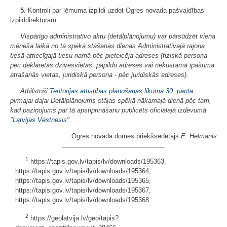
5.
Kontroli par lēmuma izpildi uzdot Ogres novada pašvaldības
izpilddirektoram.
Vispārīgo administratīvo aktu (detālplānojumu) var pārsūdzēt viena
mēneša laikā no tā spēkā stāšanās dienas Administratīvajā rajona
tiesā attiecīgajā tiesu namā pēc pieteicēja adreses (fiziskā persona -
pēc deklarētās dzīvesvietas, papildu adreses vai nekustamā īpašuma
atrašanās vietas, juridiskā persona - pēc juridiskās adreses).
Atbilstoši
Teritorijas attīstības plānošanas likuma
30. panta
pirmajai daļai Detālplānojums stājas spēkā nākamajā dienā pēc tam,
kad paziņojums par tā apstiprināšanu publicēts oficiālajā izdevumā
"
Latvijas Vēstnesis
".
Ogres novada domes priekšsēdētājs
E. Helmanis
1
https://tapis.gov.lv/tapis/lv/downloads/195363,
https://tapis.gov.lv/tapis/lv/downloads/195364,
https://tapis.gov.lv/tapis/lv/downloads/195365,
https://tapis.gov.lv/tapis/lv/downloads/195367,
https://tapis.gov.lv/tapis/lv/downloads/195368
2
https://geolatvija.lv/geo/tapis?