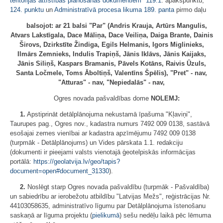
teritorijas attīstības plānošanas dokumentiem
"
119.1
. apakšpunktu,
124. punktu
un
Administratīvā procesa likuma
189. panta
pirmo daļu
balsojot: ar 21 balsi "Par" (Andris Krauja, Artūrs Mangulis,
Atvars Lakstīgala, Dace Māliņa, Dace Veiliņa, Daiga Brante, Dainis
Širovs, Dzirkstīte Žindiga, Egils Helmanis, Igors Miglinieks,
Ilmārs Zemnieks, Indulis Trapiņš, Jānis Iklāvs, Jānis Kaijaks,
Jānis Siliņš, Kaspars Bramanis, Pāvels Kotāns, Raivis Ūzuls,
Santa Ločmele, Toms Āboltiņš, Valentīns Špēlis), "Pret" - nav,
"Atturas" - nav, "Nepiedalās" - nav,
Ogres novada pašvaldības dome
NOLEMJ:
1.
Apstiprināt detālplānojuma nekustamā īpašuma "Kļaviņi",
Taurupes pag., Ogres nov., kadastra numurs 7492 009 0138, sastāvā
esošajai zemes vienībai ar kadastra apzīmējumu 7492 009 0138
(turpmāk - Detālplānojums) un Vides pārskata 1.1. redakciju
(dokumenti ir pieejami valsts vienotajā ģeotelpiskās informācijas
portālā:
https://geolatvija.lv/geo/tapis?
document=open#document_31330
).
2.
Noslēgt starp Ogres novada pašvaldību (turpmāk - Pašvaldība)
un sabiedrību ar ierobežotu atbildību "Latvijas Mežs", reģistrācijas Nr.
44103058635, administratīvo līgumu par Detālplānojuma īstenošanu
saskaņā ar līguma projektu (
pielikumā
) sešu nedēļu laikā pēc lēmuma