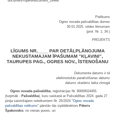
document=open#document_28466
Pielikums
Ogres novada pašvaldības domes
30.01.2025. sēdes lēmumam
(prot. Nr. 1; 34.)
PROJEKTS
LĪGUMS NR.____ PAR DETĀLPLĀNOJUMA
NEKUSTAMAJAM ĪPAŠUMAM "KĻAVIŅI",
TAURUPES PAG., OGRES NOV., ĪSTENOŠANU
Dokumenta datums ir tā
elektroniskās parakstīšanas datums
datums skatāms laika zīmogā
Ogres novada pašvaldība
, reģistrācijas Nr. 90000024455
(turpmāk -
Pašvaldība
), kuru saskaņā ar Pašvaldības 2024. gada 27.
jūnija saistošajiem noteikumiem Nr. 25/2024 "
Ogres novada
pašvaldības nolikums
" pārstāv tās izpilddirektors
Pēteris
Špakovskis
, no vienas puses, un