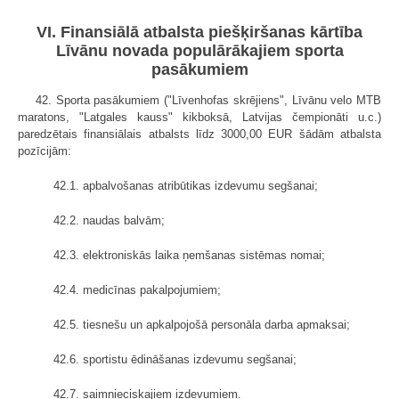
VI. Finansiālā atbalsta piešķiršanas kārtība
Līvānu novada populārākajiem sporta
pasākumiem
42. Sporta pasākumiem ("Līvenhofas skrējiens", Līvānu velo MTB
maratons, "Latgales kauss" kikboksā, Latvijas čempionāti u.c.)
paredzētais finansiālais atbalsts līdz 3000,00 EUR šādām atbalsta
pozīcijām:
42.1. apbalvošanas atribūtikas izdevumu segšanai;
42.2. naudas balvām;
42.3. elektroniskās laika ņemšanas sistēmas nomai;
42.4. medicīnas pakalpojumiem;
42.5. tiesnešu un apkalpojošā personāla darba apmaksai;
42.6. sportistu ēdināšanas izdevumu segšanai;
42.7. saimnieciskajiem izdevumiem.