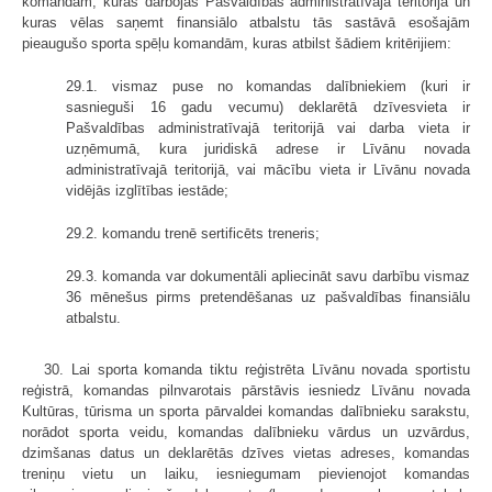
komandām, kuras darbojas Pašvaldības administratīvajā teritorijā un
kuras vēlas saņemt finansiālo atbalstu tās sastāvā esošajām
pieaugušo sporta spēļu komandām, kuras atbilst šādiem kritērijiem:
29.1. vismaz puse no komandas dalībniekiem (kuri ir
sasnieguši 16 gadu vecumu) deklarētā dzīvesvieta ir
Pašvaldības administratīvajā teritorijā vai darba vieta ir
uzņēmumā, kura juridiskā adrese ir Līvānu novada
administratīvajā teritorijā, vai mācību vieta ir Līvānu novada
vidējās izglītības iestāde;
29.2. komandu trenē sertificēts treneris;
29.3. komanda var dokumentāli apliecināt savu darbību vismaz
36 mēnešus pirms pretendēšanas uz pašvaldības finansiālu
atbalstu.
30. Lai sporta komanda tiktu reģistrēta Līvānu novada sportistu
reģistrā, komandas pilnvarotais pārstāvis iesniedz Līvānu novada
Kultūras, tūrisma un sporta pārvaldei komandas dalībnieku sarakstu,
norādot sporta veidu, komandas dalībnieku vārdus un uzvārdus,
dzimšanas datus un deklarētās dzīves vietas adreses, komandas
treniņu vietu un laiku, iesniegumam pievienojot komandas