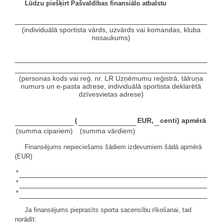
Lūdzu piešķirt Pašvaldības finansiālo atbalstu
(individuālā sportista vārds, uzvārds vai komandas, kluba
nosaukums)
(personas kods vai reģ. nr. LR Uzņēmumu reģistrā, tālruņa
numurs un e-pasta adrese, individuālā sportista deklarētā
dzīvesvietas adrese)
(
EUR,
centi) apmērā
(summa cipariem)
(summa vārdiem)
Finansējums nepieciešams šādiem izdevumiem šādā apmērā
(EUR)
*
*
*
Ja finansējums pieprasīts sporta sacensību rīkošanai, tad
norādīt: