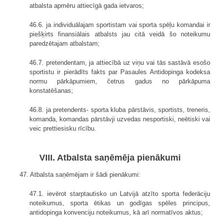
atbalsta apmēru attiecīgā gada ietvaros;
46.6. ja individuālajam sportistam vai sporta spēļu komandai ir
piešķirts finansiālais atbalsts jau citā veidā šo noteikumu
paredzētajam atbalstam;
46.7. pretendentam, ja attiecībā uz viņu vai tās sastāvā esošo
sportistu ir pierādīts fakts par Pasaules Antidopinga kodeksa
normu pārkāpumiem, četrus gadus no pārkāpuma
konstatēšanas;
46.8. ja pretendents- sporta kluba pārstāvis, sportists, treneris,
komanda, komandas pārstāvji uzvedas nesportiski, neētiski vai
veic prettiesisku rīcību.
VIII. Atbalsta saņēmēja pienākumi
47. Atbalsta saņēmējam ir šādi pienākumi:
47.1. ievērot starptautisko un Latvijā atzīto sporta federāciju
noteikumus, sporta ētikas un godīgas spēles principus,
antidopinga konvenciju noteikumus, kā arī normatīvos aktus;