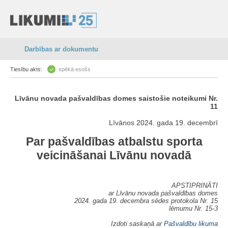
Darbības ar dokumentu
Tiesību akts:
spēkā esošs
Līvānu novada pašvaldības domes saistošie noteikumi Nr.
11
Līvānos 2024. gada 19. decembrī
Par pašvaldības atbalstu sporta
veicināšanai Līvānu novadā
APSTIPRINĀTI
ar Līvānu novada pašvaldības domes
2024. gada 19. decembra sēdes protokola Nr. 15
lēmumu Nr. 15-3
Izdoti saskaņā ar
Pašvaldību likuma