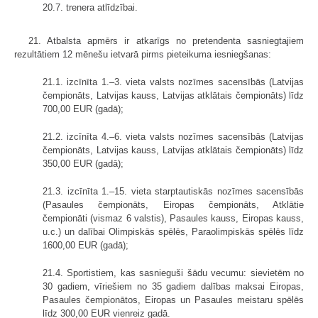
20.7. trenera atlīdzībai.
21. Atbalsta apmērs ir atkarīgs no pretendenta sasniegtajiem
rezultātiem 12 mēnešu ietvarā pirms pieteikuma iesniegšanas:
21.1. izcīnīta 1.–3. vieta valsts nozīmes sacensībās (Latvijas
čempionāts, Latvijas kauss, Latvijas atklātais čempionāts) līdz
700,00 EUR (gadā);
21.2. izcīnīta 4.–6. vieta valsts nozīmes sacensībās (Latvijas
čempionāts, Latvijas kauss, Latvijas atklātais čempionāts) līdz
350,00 EUR (gadā);
21.3. izcīnīta 1.–15. vieta starptautiskās nozīmes sacensībās
(Pasaules čempionāts, Eiropas čempionāts, Atklātie
čempionāti (vismaz 6 valstis), Pasaules kauss, Eiropas kauss,
u.c.) un dalībai Olimpiskās spēlēs, Paraolimpiskās spēlēs līdz
1600,00 EUR (gadā);
21.4. Sportistiem, kas sasnieguši šādu vecumu: sievietēm no
30 gadiem, vīriešiem no 35 gadiem dalības maksai Eiropas,
Pasaules čempionātos, Eiropas un Pasaules meistaru spēlēs
līdz 300,00 EUR vienreiz gadā.