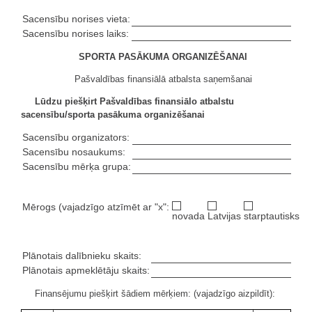
Sacensību norises vieta:
Sacensību norises laiks:
SPORTA PASĀKUMA ORGANIZĒŠANAI
Pašvaldības finansiālā atbalsta saņemšanai
Lūdzu piešķirt Pašvaldības finansiālo atbalstu
sacensību/sporta pasākuma organizēšanai
Sacensību organizators:
Sacensību nosaukums:
Sacensību mērķa grupa:
Mērogs (vajadzīgo atzīmēt ar "x":
novada
Latvijas
starptautisks
Plānotais dalībnieku skaits:
Plānotais apmeklētāju skaits:
Finansējumu piešķirt šādiem mērķiem: (vajadzīgo aizpildīt):