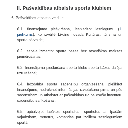
II. Pašvaldības atbalsts sporta klubiem
6. Pašvaldības atbalsta veidi ir:
6.1. finansējuma piešķiršana, iesniedzot iesniegumu (
1.
pielikums
), ko izvērtē Līvānu novada Kultūras, tūrisma un
sporta pārvalde;
6.2. iespēja izmantot sporta bāzes bez atsevišķas maksas
piemērošanas;
6.3. finansējuma piešķiršana sporta klubu sporta bāzes daļējai
uzturēšanai;
6.4. līdzdalība sporta sacensību organizēšanā: piešķirot
finansējumu, nodrošinot informācijas izvietošanu pirms un pēc
sacensībām un atbalstot ar pašvaldības rīcībā esošo inventāru
sacensību sarīkošanai;
6.5. apbalvojot labākos sportistus, sportistus ar īpašām
vajadzībām, trenerus, komandas par izciliem sasniegumiem
sportā;