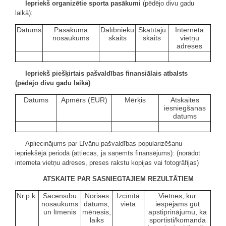
Iepriekš organizētie sporta pasākumi
(pēdējo divu gadu
laikā):
Datums
Pasākuma
Dalībnieku
Skatītāju
Interneta
nosaukums
skaits
skaits
vietņu
adreses
Iepriekš piešķirtais pašvaldības finansiālais atbalsts
(pēdējo divu gadu laikā)
Datums
Apmērs (EUR)
Mērķis
Atskaites
iesniegšanas
datums
Apliecinājums par Līvānu pašvaldības popularizēšanu
iepriekšējā periodā (attiecas, ja saņemts finansējums): (norādot
interneta vietņu adreses, preses rakstu kopijas vai fotogrāfijas)
ATSKAITE PAR SASNIEGTAJIEM REZULTĀTIEM
Nr.p.k.
Sacensību
Norises
Izcīnītā
Vietnes, kur
nosaukums
datums,
vieta
iespējams gūt
un līmenis
mēnesis,
apstiprinājumu, ka
laiks
sportisti/komanda