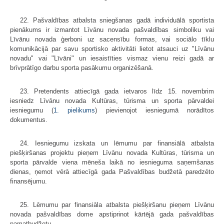
22. Pašvaldības atbalsta sniegšanas gadā individuālā sportista
pienākums ir izmantot Līvānu novada pašvaldības simboliku vai
Līvānu novada ģerboni uz sacensību formas, vai sociālo tīklu
komunikācijā par savu sportisko aktivitāti lietot atsauci uz "Līvānu
novadu" vai "Līvāni" un iesaistīties vismaz vienu reizi gadā ar
brīvprātīgo darbu sporta pasākumu organizēšanā.
23. Pretendents attiecīgā gada ietvaros līdz 15. novembrim
iesniedz Līvānu novada Kultūras, tūrisma un sporta pārvaldei
iesniegumu (
1. pielikums
) pievienojot iesniegumā norādītos
dokumentus.
24. Iesniegumu izskata un lēmumu par finansiālā atbalsta
piešķiršanas projektu pieņem Līvānu novada Kultūras, tūrisma un
sporta pārvalde viena mēneša laikā no iesnieguma saņemšanas
dienas, ņemot vērā attiecīgā gada Pašvaldības budžetā paredzēto
finansējumu.
25. Lēmumu par finansiāla atbalsta piešķiršanu pieņem Līvānu
novada pašvaldības dome apstiprinot kārtējā gada pašvaldības
pamatbudžetu.