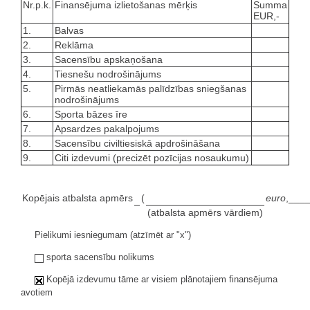
Nr.p.k.
Finansējuma izlietošanas mērķis
Summa
EUR,-
1.
Balvas
2.
Reklāma
3.
Sacensību apskaņošana
4.
Tiesnešu nodrošinājums
5.
Pirmās neatliekamās palīdzības sniegšanas
nodrošinājums
6.
Sporta bāzes īre
7.
Apsardzes pakalpojums
8.
Sacensību civiltiesiskā apdrošināšana
9.
Citi izdevumi (precizēt pozīcijas nosaukumu)
Kopējais atbalsta apmērs
(
euro
,____
(atbalsta apmērs vārdiem)
Pielikumi iesniegumam (atzīmēt ar "x")
sporta sacensību nolikums
Kopējā izdevumu tāme ar visiem plānotajiem finansējuma
avotiem