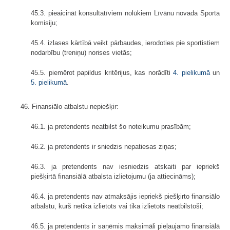
45.3. pieaicināt konsultatīviem nolūkiem Līvānu novada Sporta
komisiju;
45.4. izlases kārtībā veikt pārbaudes, ierodoties pie sportistiem
nodarbību (treniņu) norises vietās;
45.5. piemērot papildus kritērijus, kas norādīti
4. pielikumā
un
5. pielikumā
.
46. Finansiālo atbalstu nepiešķir:
46.1. ja pretendents neatbilst šo noteikumu prasībām;
46.2. ja pretendents ir sniedzis nepatiesas ziņas;
46.3. ja pretendents nav iesniedzis atskaiti par iepriekš
piešķirtā finansiālā atbalsta izlietojumu (ja attiecināms);
46.4. ja pretendents nav atmaksājis iepriekš piešķirto finansiālo
atbalstu, kurš netika izlietots vai tika izlietots neatbilstoši;
46.5. ja pretendents ir saņēmis maksimāli pieļaujamo finansiālā