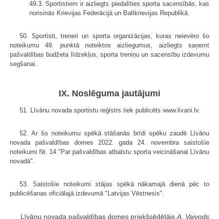
49.3. Sportistiem ir aizliegts piedalīties sporta sacensībās, kas
norisinās Krievijas Federācijā un Baltkrievijas Republikā.
50. Sportisti, treneri un sporta organizācijas, kuras neievēro šo
noteikumu 49. punktā noteiktos aizliegumus, aizliegts saņemt
pašvaldības budžeta līdzekļus, sporta treniņu un sacensību izdevumu
segšanai.
IX. Noslēguma jautājumi
51. Līvānu novada sportistu reģistrs tiek publicēts www.livani.lv.
52. Ar šo noteikumu spēkā stāšanās brīdi spēku zaudē Līvānu
novada pašvaldības domes 2022. gada 24. novembra saistošie
noteikumi Nr. 14 "Par pašvaldības atbalstu sporta veicināšanai Līvānu
novadā".
53. Saistošie noteikumi stājas spēkā nākamajā dienā pēc to
publicēšanas oficiālajā izdevumā "Latvijas Vēstnesis".
Līvānu novada pašvaldības domes priekšsēdētājs
A. Vaivods