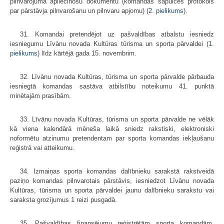
pilnvarojuma apliecinošu dokumentu (komandas sapulces protokols
par pārstāvja pilnvarošanu un pilnvaru apjomu) (
2. pielikums
).
31. Komandai pretendējot uz pašvaldības atbalstu iesniedz
iesniegumu Līvānu novada Kultūras tūrisma un sporta pārvaldei (
1.
pielikums
) līdz kārtējā gada 15. novembrim.
32. Līvānu novada Kultūras, tūrisma un sporta pārvalde pārbauda
iesniegtā komandas sastāva atbilstību noteikumu 41. punktā
minētajām prasībām.
33. Līvānu novada Kultūras, tūrisma un sporta pārvalde ne vēlāk
kā viena kalendārā mēneša laikā sniedz rakstiski, elektroniski
noformētu atzinumu pretendentam par sporta komandas iekļaušanu
reģistrā vai atteikumu.
34. Izmaiņas sporta komandas dalībnieku sarakstā rakstveidā
paziņo komandas pilnvarotais pārstāvis, iesniedzot Līvānu novada
Kultūras, tūrisma un sporta pārvaldei jaunu dalībnieku sarakstu vai
saraksta grozījumus 1 reizi pusgadā.
35. Pašvaldības finansējumu reģistrētām sporta komandām,