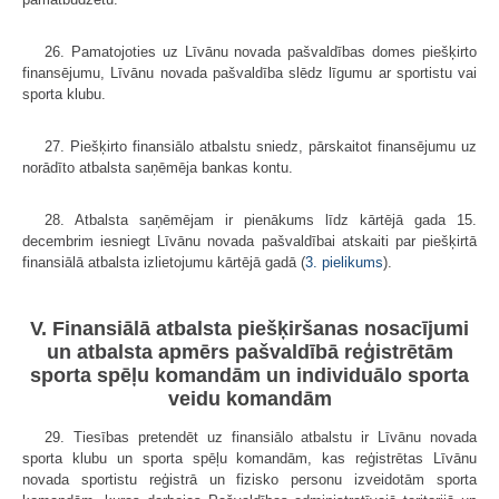
26. Pamatojoties uz Līvānu novada pašvaldības domes piešķirto
finansējumu, Līvānu novada pašvaldība slēdz līgumu ar sportistu vai
sporta klubu.
27. Piešķirto finansiālo atbalstu sniedz, pārskaitot finansējumu uz
norādīto atbalsta saņēmēja bankas kontu.
28. Atbalsta saņēmējam ir pienākums līdz kārtējā gada 15.
decembrim iesniegt Līvānu novada pašvaldībai atskaiti par piešķirtā
finansiālā atbalsta izlietojumu kārtējā gadā (
3. pielikums
).
V. Finansiālā atbalsta piešķiršanas nosacījumi
un atbalsta apmērs pašvaldībā reģistrētām
sporta spēļu komandām un individuālo sporta
veidu komandām
29. Tiesības pretendēt uz finansiālo atbalstu ir Līvānu novada
sporta klubu un sporta spēļu komandām, kas reģistrētas Līvānu
novada sportistu reģistrā un fizisko personu izveidotām sporta