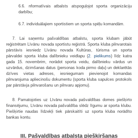
6.6. nformatīvais atbalsts atspoguļojot sporta organizāciju
darbību;
6.7. individuālajiem sportistiem un sporta spēļu komandām.
7. Lai saņemtu pašvaldības atbalstu, sporta klubam jābūt
reģistrētam Līvānu novada sportistu reģistrā. Sporta kluba pilnvarotais
pārstāvis iesniedz Līvānu novada Kultūras, tūrisma un sporta
pārvaldei sporta kluba dalībnieku veidlapu (
2. pielikums
) līdz katra
gada 15. novembrim, norādot sporta veidu, dalībnieku vārdus un
uzvārdus, dzimšanas datus (personas koda pirmo daļu) un deklarētās
dzīves vietas adreses, iesniegumam pievienojot komandas
pilnvarojuma apliecinošu dokumentu (sporta kluba sapulces protokols
par pārstāvja pilnvarošanu un pilnvaru apjomu).
8. Pamatojoties uz Līvānu novada pašvaldības domes piešķirto
finansējumu, Līvānu novada pašvaldība slēdz līgumu ar sporta klubu.
Piešķirtie naudas līdzekļi tiek pārskaitīti uz sporta kluba norādīto
bankas kontu.
III. Pašvaldības atbalsta piešķiršanas