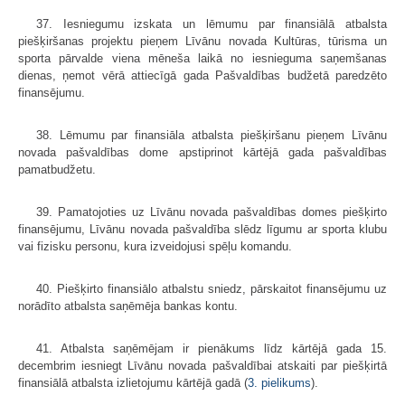
37. Iesniegumu izskata un lēmumu par finansiālā atbalsta
piešķiršanas projektu pieņem Līvānu novada Kultūras, tūrisma un
sporta pārvalde viena mēneša laikā no iesnieguma saņemšanas
dienas, ņemot vērā attiecīgā gada Pašvaldības budžetā paredzēto
finansējumu.
38. Lēmumu par finansiāla atbalsta piešķiršanu pieņem Līvānu
novada pašvaldības dome apstiprinot kārtējā gada pašvaldības
pamatbudžetu.
39. Pamatojoties uz Līvānu novada pašvaldības domes piešķirto
finansējumu, Līvānu novada pašvaldība slēdz līgumu ar sporta klubu
vai fizisku personu, kura izveidojusi spēļu komandu.
40. Piešķirto finansiālo atbalstu sniedz, pārskaitot finansējumu uz
norādīto atbalsta saņēmēja bankas kontu.
41. Atbalsta saņēmējam ir pienākums līdz kārtējā gada 15.
decembrim iesniegt Līvānu novada pašvaldībai atskaiti par piešķirtā
finansiālā atbalsta izlietojumu kārtējā gadā (
3. pielikums
).