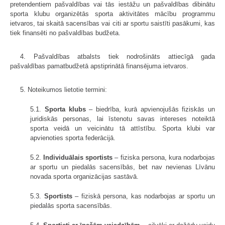
pretendentiem pašvaldības vai tās iestāžu un pašvaldības dibinātu
sporta klubu organizētās sporta aktivitātes mācību programmu
ietvaros, tai skaitā sacensības vai citi ar sportu saistīti pasākumi, kas
tiek finansēti no pašvaldības budžeta.
4. Pašvaldības atbalsts tiek nodrošināts attiecīgā gada
pašvaldības pamatbudžetā apstiprinātā finansējuma ietvaros.
5. Noteikumos lietotie termini:
5.1.
Sporta klubs
– biedrība, kurā apvienojušās fiziskās un
juridiskās personas, lai īstenotu savas intereses noteiktā
sporta veidā un veicinātu tā attīstību. Sporta klubi var
apvienoties sporta federācijā.
5.2.
Individuālais sportists
– fiziska persona, kura nodarbojas
ar sportu un piedalās sacensībās, bet nav nevienas Līvānu
novada sporta organizācijas sastāvā.
5.3.
Sportists
– fiziskā persona, kas nodarbojas ar sportu un
piedalās sporta sacensībās.