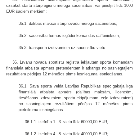
uzsākot startu starpreģionu mēroga sacensībās, var piešķirt līdz 1000
EUR šādiem mērķiem:
35.1. dalības maksai starpnovadu mēroga sacensībās;
35.2. sacensību formas iegādei komandas dalībniekiem;
35.3. transporta izdevumiem uz sacensību vietu.
36. Līvānu novada sportistu reģistrā iekļautām sporta komandām
finansiālā atbalsta apmērs pretendentam ir atkarīgs no sasniegtajiem
rezultātiem pēdējos 12 mēnešos pirms iesnieguma iesniegšanas.
36.1. Sava sporta veida Latvijas Republikas spēcīgākajā līgā
finansiālā atbalsta apmērs (dalības maksām, licencēm,
tiesāšanas izdevumiem, sporta ekipējumam, ceļa izdevumiem)
no sasniegtajiem rezultātiem pēdējos 12 mēnešos pirms
pieteikuma iesniegšanas:
36.1.1. izcīnīta 1.–3. vieta līdz 60000,00 EUR;
36.1.2. izcīnīta 4.–8. vieta līdz 40000,00 EUR;