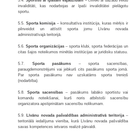
5.4.
Sportisti ar īpašām vajadzībām
– cilvēki ar dažādu veidu
invaliditāti, kas nodarbojas ar īpaši invaliditātei pielāgotu
sportu.
5.5.
Sporta komisija
– konsultatīva institūcija, kuras mērķis ir
pilnveidot un attīstīt sporta jomu Līvānu novada
administratīvajā teritorijā.
5.6.
Sporta organizācijas
– sporta klubi, sporta federācijas un
citas šajos noteikumos minētās institūcijas ar juridisku statusu.
5.7.
Sporta pasākums
– sporta sacensības,
paraugdemonstrējumi vai jebkurš cits pasākums sporta jomā.
Par sporta pasākumu nav uzskatāms sporta treniņš
(nodarbība).
5.8.
Sporta sacensības
– pasākums labāko sportistu vai
komandu noteikšanai, kurš noris atbilstoši sacensību
organizatora apstiprinātam sacensību nolikumam.
5.9.
Līvānu novada pašvaldības administratīvā teritorija
–
teritoriālā iedalījuma vienība, kurā Līvānu novada pašvaldība
savas kompetences ietvaros realizē pārvaldi.