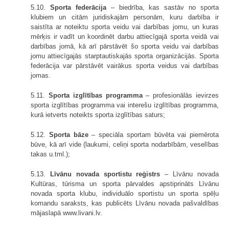
5.10.
Sporta federācija
– biedrība, kas sastāv no sporta
klubiem un citām juridiskajām personām, kuru darbība ir
saistīta ar noteiktu sporta veidu vai darbības jomu, un kuras
mērķis ir vadīt un koordinēt darbu attiecīgajā sporta veidā vai
darbības jomā, kā arī pārstāvēt šo sporta veidu vai darbības
jomu attiecīgajās starptautiskajās sporta organizācijās. Sporta
federācija var pārstāvēt vairākus sporta veidus vai darbības
jomas.
5.11.
Sporta izglītības programma
– profesionālās ievirzes
sporta izglītības programma vai interešu izglītības programma,
kurā ietverts noteikts sporta izglītības saturs;
5.12.
Sporta bāze
– speciāla sportam būvēta vai piemērota
būve, kā arī vide (laukumi, celiņi sporta nodarbībām, veselības
takas u.tml.);
5.13.
Līvānu novada sportistu reģistrs
– Līvānu novada
Kultūras, tūrisma un sporta pārvaldes apstiprināts Līvānu
novada sporta klubu, individuālo sportistu un sporta spēļu
komandu saraksts, kas publicēts Līvānu novada pašvaldības
mājaslapā www.livani.lv.