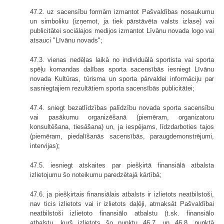
47.2. uz sacensību formām izmantot Pašvaldības nosaukumu
un simboliku (izņemot, ja tiek pārstāvēta valsts izlase) vai
publicitātei sociālajos medijos izmantot Līvānu novada logo vai
atsauci "Līvānu novads";
47.3. vienas nedēļas laikā no individuālā sportista vai sporta
spēļu komandas dalības sporta sacensībās iesniegt Līvānu
novada Kultūras, tūrisma un sporta pārvaldei informāciju par
sasniegtajiem rezultātiem sporta sacensībās publicitātei;
47.4. sniegt bezatlīdzības palīdzību novada sporta sacensību
vai pasākumu organizēšanā (piemēram, organizatoru
konsultēšana, tiesāšana) un, ja iespējams, līdzdarboties tajos
(piemēram, piedalīšanās sacensībās, paraugdemonstrējumi,
intervijas);
47.5. iesniegt atskaites par piešķirtā finansiālā atbalsta
izlietojumu šo noteikumu paredzētajā kārtībā;
47.6. ja piešķirtais finansiālais atbalsts ir izlietots neatbilstoši,
nav ticis izlietots vai ir izlietots daļēji, atmaksāt Pašvaldībai
neatbilstoši izlietoto finansiālo atbalstu (t.sk. finansiālo
atbalstu, kurš izlietots šo punktu 46.7. un 46.8. punktā