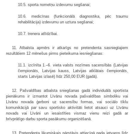
10.5. sporta nometņu izdevumu segšanai;
10.6. medicīnas (funkcionālā diagnostika, pēc traumu
rehabilitācija) izdevumu un uztura segšanai;
10.7. trenera atlīdzībai.
11. Atbalsta apmērs ir atkarīgs no pretendenta sasniegtajiem
rezultātiem 12 mēnešus pirms pieteikuma iesniegšanas:
11.1. izcīnīta 1.–6. vieta valsts nozīmes sacensībās (Latvijas
čempionāts, Latvijas kauss, Latvijas atklātais čempionāts,
starts Latvijas izlasē) līdz 250,00 EUR (gadā).
12. Pašvaldības atbalsta sniegšanas gadā individuālā sportista
pienākums ir izmantot Līvānu novada pašvaldības simboliku vai
Līvānu novada ģerboni uz sacensību formas, vai sociālo tīklu
komunikācijā par savu sportisko aktivitāti lietot atsauci uz Līvānu
novads vai Līvāni un iesaistīties vismaz vienu reizi gadā ar
brīvprātīgo darbu sporta pasākumu organizēšanā.
13. Pretendenta likumiskais pārstāvis attiecīgā gada ietvaros līdz