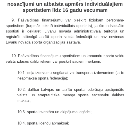
nosacījumi un atbalsta apmērs individuālajiem
sportistiem līdz 16 gadu vecumam
9. Pašvaldības finansējumu var piešķirt fiziskām personām-
sportistiem (turpmāk tekstā individuālais sportists), ja šie individuālie
sportisti ir deklarēti Līvānu novada administratīvajā teritorijā un
reģistrēti attiecīgā atzītā sporta veida federācijā un nav nevienas
Līvānu novada sporta organizācijas sastāvā.
10. Pašvaldības finansējumu sportistiem un komandu sporta veidu
valsts izlases dalībniekiem var piešķirt šādiem mērķiem:
10.1. ceļa izdevumu segšanai vai transporta izdevumiem (ja to
neapmaksā sporta federācija);
10.2. dalībai Latvijas un atzītu sporta federāciju apstiprināto
valsts un starptautiska mēroga sporta sacensību dalības
maksai;
10.3. sporta inventāra un ekipējuma iegādei;
10.4. sporta licenču apmaksai;