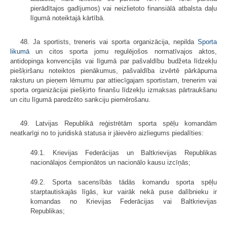
pierādītajos gadījumos) vai neizlietoto finansiālā atbalsta daļu
līgumā noteiktajā kārtībā.
48. Ja sportists, treneris vai sporta organizācija, nepilda
Sporta
likumā
un citos sporta jomu regulējošos normatīvajos aktos,
antidopinga konvencijās vai līgumā par pašvaldību budžeta līdzekļu
piešķiršanu noteiktos pienākumus, pašvaldība izvērtē pārkāpuma
raksturu un pieņem lēmumu par attiecīgajam sportistam, trenerim vai
sporta organizācijai piešķirto finanšu līdzekļu izmaksas pārtraukšanu
un citu līgumā paredzēto sankciju piemērošanu.
49. Latvijas Republikā reģistrētām sporta spēļu komandām
neatkarīgi no to juridiskā statusa ir jāievēro aizliegums piedalīties:
49.1. Krievijas Federācijas un Baltkrievijas Republikas
nacionālajos čempionātos un nacionālo kausu izcīņās;
49.2. Sporta sacensībās tādās komandu sporta spēļu
starptautiskajās līgās, kur vairāk nekā puse dalībnieku ir
komandas no Krievijas Federācijas vai Baltkrievijas
Republikas;