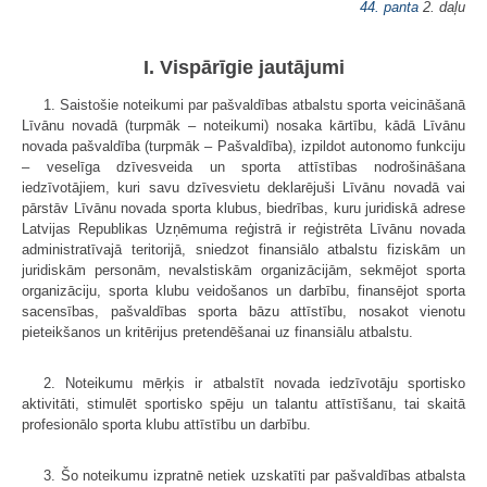
44. panta
2. daļu
I. Vispārīgie jautājumi
1. Saistošie noteikumi par pašvaldības atbalstu sporta veicināšanā
Līvānu novadā (turpmāk – noteikumi) nosaka kārtību, kādā Līvānu
novada pašvaldība (turpmāk – Pašvaldība), izpildot autonomo funkciju
– veselīga dzīvesveida un sporta attīstības nodrošināšana
iedzīvotājiem, kuri savu dzīvesvietu deklarējuši Līvānu novadā vai
pārstāv Līvānu novada sporta klubus, biedrības, kuru juridiskā adrese
Latvijas Republikas Uzņēmuma reģistrā ir reģistrēta Līvānu novada
administratīvajā teritorijā, sniedzot finansiālo atbalstu fiziskām un
juridiskām personām, nevalstiskām organizācijām, sekmējot sporta
organizāciju, sporta klubu veidošanos un darbību, finansējot sporta
sacensības, pašvaldības sporta bāzu attīstību, nosakot vienotu
pieteikšanos un kritērijus pretendēšanai uz finansiālu atbalstu.
2. Noteikumu mērķis ir atbalstīt novada iedzīvotāju sportisko
aktivitāti, stimulēt sportisko spēju un talantu attīstīšanu, tai skaitā
profesionālo sporta klubu attīstību un darbību.
3. Šo noteikumu izpratnē netiek uzskatīti par pašvaldības atbalsta