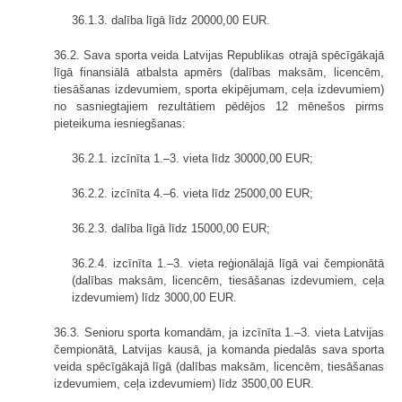
36.1.3. dalība līgā līdz 20000,00 EUR.
36.2. Sava sporta veida Latvijas Republikas otrajā spēcīgākajā
līgā finansiālā atbalsta apmērs (dalības maksām, licencēm,
tiesāšanas izdevumiem, sporta ekipējumam, ceļa izdevumiem)
no sasniegtajiem rezultātiem pēdējos 12 mēnešos pirms
pieteikuma iesniegšanas:
36.2.1. izcīnīta 1.–3. vieta līdz 30000,00 EUR;
36.2.2. izcīnīta 4.–6. vieta līdz 25000,00 EUR;
36.2.3. dalība līgā līdz 15000,00 EUR;
36.2.4. izcīnīta 1.–3. vieta reģionālajā līgā vai čempionātā
(dalības maksām, licencēm, tiesāšanas izdevumiem, ceļa
izdevumiem) līdz 3000,00 EUR.
36.3. Senioru sporta komandām, ja izcīnīta 1.–3. vieta Latvijas
čempionātā, Latvijas kausā, ja komanda piedalās sava sporta
veida spēcīgākajā līgā (dalības maksām, licencēm, tiesāšanas
izdevumiem, ceļa izdevumiem) līdz 3500,00 EUR.