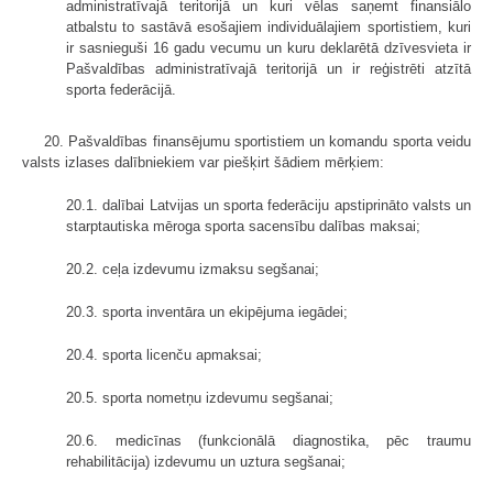
administratīvajā teritorijā un kuri vēlas saņemt finansiālo
atbalstu to sastāvā esošajiem individuālajiem sportistiem, kuri
ir sasnieguši 16 gadu vecumu un kuru deklarētā dzīvesvieta ir
Pašvaldības administratīvajā teritorijā un ir reģistrēti atzītā
sporta federācijā.
20. Pašvaldības finansējumu sportistiem un komandu sporta veidu
valsts izlases dalībniekiem var piešķirt šādiem mērķiem:
20.1. dalībai Latvijas un sporta federāciju apstiprināto valsts un
starptautiska mēroga sporta sacensību dalības maksai;
20.2. ceļa izdevumu izmaksu segšanai;
20.3. sporta inventāra un ekipējuma iegādei;
20.4. sporta licenču apmaksai;
20.5. sporta nometņu izdevumu segšanai;
20.6. medicīnas (funkcionālā diagnostika, pēc traumu
rehabilitācija) izdevumu un uztura segšanai;