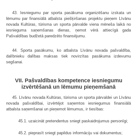
43. Iesniegumu par sporta pasākuma organizēšanu izskata un
lēmumu par finansiālā atbalsta piešķiršanas projektu pieņem Līvānu
novada Kultūras, tūrisma un sporta pārvalde viena mēneša laikā no
iesnieguma saņemšanas dienas, ņemot vērā attiecīgā gada
Pašvaldības budžetā paredzēto finansējumu.
44. Sporta pasākumu, ko atbalsta Līvānu novada pašvaldība,
dalībnieku dalības maksas tiek novirzītas pasākuma izdevumu
segšanai.
VII. Pašvaldības kompetence iesniegumu
izvērtēšanā un lēmumu pieņemšanā
45. Līvānu novada Kultūras, tūrisma un sporta pārvaldei un Līvānu
novada pašvaldībai, izvērtējot saņemtos iesniegumus finansiālā
atbalsta saņemšanai un pieņemot lēmumus, ir tiesības:
45.1. uzaicināt pretendentus sniegt paskaidrojumus personīgi;
45.2. pieprasīt sniegt papildus informāciju vai dokumentus;