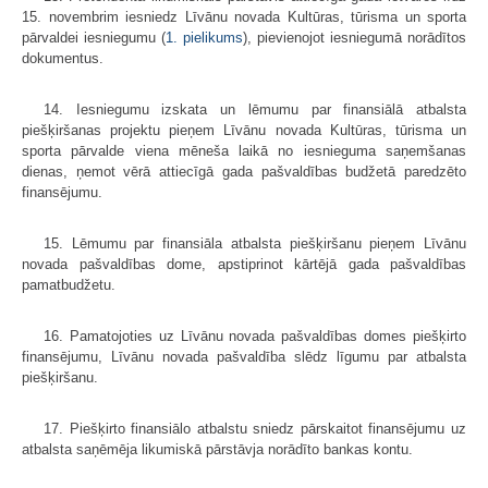
15. novembrim iesniedz Līvānu novada Kultūras, tūrisma un sporta
pārvaldei iesniegumu (
1. pielikums
), pievienojot iesniegumā norādītos
dokumentus.
14. Iesniegumu izskata un lēmumu par finansiālā atbalsta
piešķiršanas projektu pieņem Līvānu novada Kultūras, tūrisma un
sporta pārvalde viena mēneša laikā no iesnieguma saņemšanas
dienas, ņemot vērā attiecīgā gada pašvaldības budžetā paredzēto
finansējumu.
15. Lēmumu par finansiāla atbalsta piešķiršanu pieņem Līvānu
novada pašvaldības dome, apstiprinot kārtējā gada pašvaldības
pamatbudžetu.
16. Pamatojoties uz Līvānu novada pašvaldības domes piešķirto
finansējumu, Līvānu novada pašvaldība slēdz līgumu par atbalsta
piešķiršanu.
17. Piešķirto finansiālo atbalstu sniedz pārskaitot finansējumu uz
atbalsta saņēmēja likumiskā pārstāvja norādīto bankas kontu.