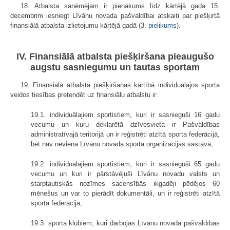
18. Atbalsta saņēmējam ir pienākums līdz kārtējā gada 15.
decembrim iesniegt Līvānu novada pašvaldībai atskaiti par piešķirtā
finansiālā atbalsta izlietojumu kārtējā gadā (
3. pielikums
).
IV. Finansiālā atbalsta piešķiršana pieaugušo
augstu sasniegumu un tautas sportam
19. Finansiālā atbalsta piešķiršanas kārtībā individuālajos sporta
veidos tiesības pretendēt uz finansiālu atbalstu ir:
19.1. individuālajiem sportistiem, kuri ir sasnieguši 16 gadu
vecumu un kuru deklarētā dzīvesvieta ir Pašvaldības
administratīvajā teritorijā un ir reģistrēti atzītā sporta federācijā,
bet nav nevienā Līvānu novada sporta organizācijas sastāvā;
19.2. individuālajiem sportistiem, kuri ir sasnieguši 65 gadu
vecumu un kuri ir pārstāvējuši Līvānu novadu valsts un
starptautiskās nozīmes sacensībās ikgadēji pēdējos 60
mēnešus un var to pierādīt dokumentāli, un ir reģistrēti atzītā
sporta federācijā;
19.3. sporta klubiem, kuri darbojas Līvānu novada pašvaldības