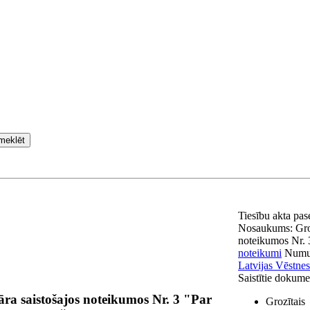
meklēt
Tiesību akta pa
Nosaukums:
Gro
noteikumos Nr. 
noteikumi
Numu
Latvijas Vēstnes
Saistītie dokume
ra saistošajos noteikumos Nr. 3 "Par
Grozītais