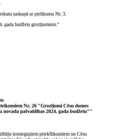
.
rskatu saskaņā ar pielikumu Nr. 3.
24. gada budžeta grozījumiem."
ts
oteikumiem Nr. 26 "Grozījumi Cēsu domes
ēsu novada pašvaldības 2024. gada budžetu""
ldītāju iesniegtajiem priekšlikumiem un Cēsu