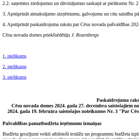
2.2. saņemtos ziedojumus un dāvinājumus saskaņā ar pielikumu Nr. 2
3. Apstiprināt atmaksājamo aizņēmumu, galvojumu un citu saistību pā
4. Apstiprināt paskaidrojuma rakstu par Cēsu novada pašvaldības 20
Cēsu novada domes priekšsēdētājs
J. Rozenbergs
1. pielikums
2. pielikums
3. pielikums
Paskaidrojuma raks
Cēsu novada domes 2024. gada 27. decembra saistošajiem n
2024. gada 19. februāra saistošajos noteikumos Nr. 3 "Par C
Pašvaldības pamatbudžeta ieņēmumu izmaiņas
Budžeta grozījumi veikti atbilstoši iestāžu un programmu budžeta izpi