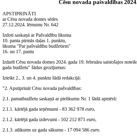
Cēsu novada pašvaldības 2024
APSTIPRINĀTI
ar Cēsu novada domes sēdes
27.12.2024. lēmumu Nr. 642
Izdoti saskaņā ar Pašvaldību likuma
10. panta pirmās daļas 1. punktu,
likuma "Par pašvaldību budžetiem"
16. un 17. pantu
Izdarīt Cēsu novada domes 2024. gada 19. februāra saistošajos note
gada budžetu" šādus grozījumus:
Izteikt 2., 3. un 4. punktu šādā redakcijā:
"2. Apstiprināt Cēsu novada pašvaldības:
2.1. pamatbudžetu saskaņā ar pielikumu Nr. 1 šādā apmērā:
2.1.1. kārtējā gada ieņēmumi - 83 362 978
euro
,
2.1.2. kārtējā gada izdevumi - 102 212 871
euro
,
2.1.3. atlikums uz gada sākumu - 17 094 586
euro
.