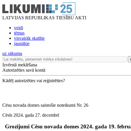
LATVIJAS REPUBLIKAS TIESĪBU AKTI
veidi
tēmas
visvairāk skatītie
jaunākie
uz sākumu
Izvērstā meklēšana
Autorizēties savā kontā
Kādēļ autorizēties vai reģistrēties?
Cēsu novada domes saistošie noteikumi Nr. 26
Cēsīs 2024. gada 27. decembrī
Grozījumi Cēsu novada domes 2024. gada 19. februā