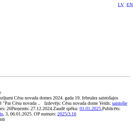
LV
EN
se
zījumi Cēsu novada domes 2024. gada 19. februāra saistošajos
3 "Par Cēsu novada ..
Izdevējs:
Cēsu novada dome
Veids:
saistošie
rs:
26
Pieņemts:
27.12.2024.
Zaudē spēku:
01.01.2025.
Publicēts:
is
, 3, 06.01.2025.
OP numurs:
2025/3.16
nti