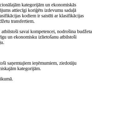
kcionālajām kategorijām un ekonomiskās
ājums attiecīgi koriģēts izdevumu sadaļā
fikācijas kodiem ir saistīti ar klasifikācijas
žetu transfertiem.
, atbilstoši savai kompetencei, nodrošina budžeta
erīgu un ekonomisku izlietošanu atbilstoši
ju.
stoši saņemtajiem ieņēmumiem, ziedotāju
miskajām kategorijām.
likumā.