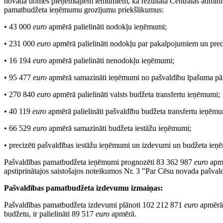
novada domes pieņemtajiem lēmumiem, kā rezultātā Centrālās adminis
pamatbudžeta ieņēmumu grozījumu priekšlikumus:
• 43 000
euro
apmērā palielināti nodokļu ieņēmumi;
• 231 000
euro
apmērā palielināti nodokļu par pakalpojumiem un pr
• 16 194
euro
apmērā palielināti nenodokļu ieņēmumi;
• 95 477
euro
apmērā samazināti ieņēmumi no pašvaldību īpašuma pā
• 270 840
euro
apmērā palielināti valsts budžeta transfertu ieņēmumi;
• 40 119
euro
apmērā palielināti pašvaldību budžeta transfertu ieņēmu
• 66 529
euro
apmērā samazināti budžeta iestāžu ieņēmumi;
• precizēti pašvaldības iestāžu ieņēmumi un izdevumi un budžeta ieņ
Pašvaldības pamatbudžeta ieņēmumi prognozēti 83 362 987
euro
apmē
apstiprinātajos saistošajos noteikumos Nr. 3 "Par Cēsu novada pašval
Pašvaldības pamatbudžeta izdevumu izmaiņas:
Pašvaldības pamatbudžeta izdevumi plānoti 102 212 871
euro
apmērā.
budžetu, ir palielināti 89 517
euro
apmērā.