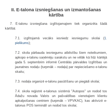
II. E-talona izsniegšanas un izmantošanas
kārtība
7. E-talonu izsniegšana izglītojamajiem tiek organizēta šādā
kārtībā:
7.1. izglītojamā vecāks iesniedz iesniegumu skolai (
1.
pielikums
);
7.2. skola pārbauda iesniegumu atbilstību šiem noteikumiem,
apkopo e-talonu saņēmēju sarakstu un ne vēlāk kā līdz kārtējā
gada 5. septembrim informē Centrālās pārvaldes Izglītības un
jaunatnes nodaļu (turpmāk – nodaļa) par nepieciešamo e-talonu
skaitu;
7.3. nodaļa organizē e-talonu pasūtīšanu un piegādi skolai;
7.4. skola reģistrē e-talonus sistēmā "Autopos" un nodod tos
Ādažu novada Valsts un pašvaldības vienotajiem klientu
apkalpošanas centriem (turpmāk – VPVKAC), kas aktivizē e-
talonus POS terminālī un nodod tos skolai;