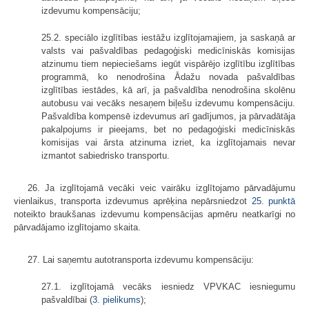
izdevumu kompensāciju;
25.2. speciālo izglītības iestāžu izglītojamajiem, ja saskaņā ar
valsts vai pašvaldības pedagoģiski medicīniskās komisijas
atzinumu tiem nepieciešams iegūt vispārējo izglītību izglītības
programmā, ko nenodrošina Ādažu novada pašvaldības
izglītības iestādes, kā arī, ja pašvaldība nenodrošina skolēnu
autobusu vai vecāks nesaņem biļešu izdevumu kompensāciju.
Pašvaldība kompensē izdevumus arī gadījumos, ja pārvadātāja
pakalpojums ir pieejams, bet no pedagoģiski medicīniskās
komisijas vai ārsta atzinuma izriet, ka izglītojamais nevar
izmantot sabiedrisko transportu.
26. Ja izglītojamā vecāki veic vairāku izglītojamo pārvadājumu
vienlaikus, transporta izdevumus aprēķina nepārsniedzot
25. punktā
noteikto braukšanas izdevumu kompensācijas apmēru neatkarīgi no
pārvadājamo izglītojamo skaita.
27. Lai saņemtu autotransporta izdevumu kompensāciju:
27.1. izglītojamā vecāks iesniedz VPVKAC iesniegumu
pašvaldībai (
3. pielikums
);