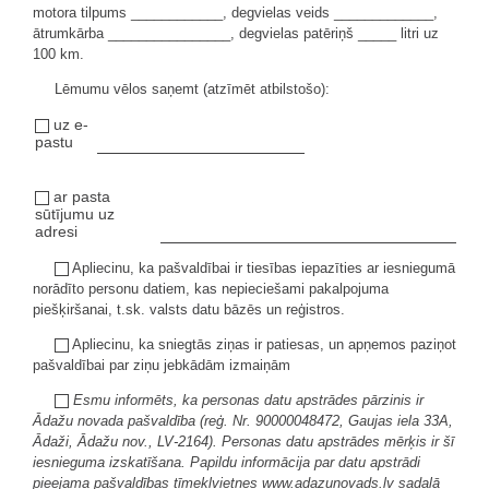
motora tilpums ____________, degvielas veids _____________,
ātrumkārba ________________, degvielas patēriņš _____ litri uz
100 km.
Lēmumu vēlos saņemt (atzīmēt atbilstošo):
uz e-
pastu
ar pasta
sūtījumu uz
adresi
Apliecinu, ka pašvaldībai ir tiesības iepazīties ar iesniegumā
norādīto personu datiem, kas nepieciešami pakalpojuma
piešķiršanai, t.sk. valsts datu bāzēs un reģistros.
Apliecinu, ka sniegtās ziņas ir patiesas, un apņemos paziņot
pašvaldībai par ziņu jebkādām izmaiņām
Esmu informēts, ka personas datu apstrādes pārzinis ir
Ādažu novada pašvaldība (reģ. Nr. 90000048472, Gaujas iela 33A,
Ādaži, Ādažu nov., LV-2164). Personas datu apstrādes mērķis ir šī
iesnieguma izskatīšana. Papildu informācija par datu apstrādi
pieejama pašvaldības tīmekļvietnes www.adazunovads.lv sadaļā