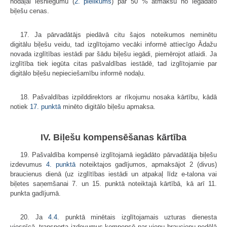
nodaļai iesniegumu (
2. pielikums
) par 50 % atmaksu no iegādāto
biļešu cenas.
17. Ja pārvadātājs piedāvā citu šajos noteikumos neminētu
digitālu biļešu veidu, tad izglītojamo vecāki informē attiecīgo Ādažu
novada izglītības iestādi par šādu biļešu iegādi, piemērojot atlaidi. Ja
izglītība tiek iegūta citas pašvaldības iestādē, tad izglītojamie par
digitālo biļešu nepieciešamību informē nodaļu.
18. Pašvaldības izpilddirektors ar rīkojumu nosaka kārtību, kādā
notiek
17. punktā
minēto digitālo biļešu apmaksa.
IV. Biļešu kompensēšanas kārtība
19. Pašvaldība kompensē izglītojamā iegādāto pārvadātāja biļešu
izdevumus
4. punktā
noteiktajos gadījumos, apmaksājot 2 (divus)
braucienus dienā (uz izglītības iestādi un atpakaļ līdz e-talona vai
biļetes saņemšanai 7. un 15. punktā noteiktajā kārtībā, kā arī 11.
punkta gadījumā.
20. Ja
4.4
. punktā minētais izglītojamais uzturas dienesta
viesnīcā, transporta izdevumus kompensē par vienu braucienu nedēļā