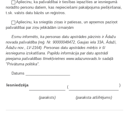
Apliecinu, ka pašvaldībai ir tiesības iepazīties ar iesniegumā
norādīto personu datiem, kas nepieciešami pakalpojuma piešķiršanai,
t.sk. valsts datu bāzēs un reģistros.
Apliecinu, ka sniegtās ziņas ir patiesas, un apņemos paziņot
pašvaldībai par ziņu jebkādām izmaiņām
Esmu informēts, ka personas datu apstrādes pārzinis ir Ādažu
novada pašvaldība (reģ. Nr. 90000048472, Gaujas iela 33A, Ādaži,
Ādažu nov., LV-2164). Personas datu apstrādes mērķis ir šī
iesnieguma izskatīšana. Papildu informācija par datu apstrādi
pieejama pašvaldības tīmekļvietnes www.adazunovads.lv sadaļā
"Privātuma politika".
Datums ______________________
Iesniedzēja
)
(
(paraksts)
(paraksta atšifrējums)