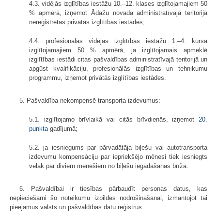
4.3. vidējās izglītības iestāžu 10.–12. klases izglītojamajiem 50
% apmērā, izņemot Ādažu novada administratīvajā teritorijā
nereģistrētas privātās izglītības iestādes;
4.4. profesionālās vidējās izglītības iestāžu 1.–4. kursa
izglītojamajiem 50 % apmērā, ja izglītojamais apmeklē
izglītības iestādi citas pašvaldības administratīvajā teritorijā un
apgūst kvalifikāciju, profesionālās izglītības un tehnikumu
programmu, izņemot privātās izglītības iestādes.
5. Pašvaldība nekompensē transporta izdevumus:
5.1. izglītojamo brīvlaikā vai citās brīvdienās, izņemot
20.
punkta
gadījumā;
5.2. ja iesniegums par pārvadātāja biļešu vai autotransporta
izdevumu kompensāciju par iepriekšējo mēnesi tiek iesniegts
vēlāk par diviem mēnešiem no biļešu iegādāšanās brīža.
6. Pašvaldībai ir tiesības pārbaudīt personas datus, kas
nepieciešami šo noteikumu izpildes nodrošināšanai, izmantojot tai
pieejamus valsts un pašvaldības datu reģistrus.