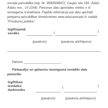
novada pašvaldība (reģ. Nr. 90000048472, Gaujas iela 33A, Ādaži,
Ādažu nov., LV-2164). Personas datu apstrādes mērķis ir šī
iesnieguma izskatīšana. Papildu informācija par datu apstrādi
pieejama pašvaldības tīmekļvietnes www.adazunovads.lv sadaļā
"Privātuma politika".
Izglītojamā
)
(
vecāks
(paraksts)
(paraksta atšifrējums)
Datums ______________________
Pārbaudīju un apliecinu iesniegumā norādīto datu
pareizību
Izglītības
iestādes
)
(
darbinieks
(paraksts)
(paraksta atšifrējums)