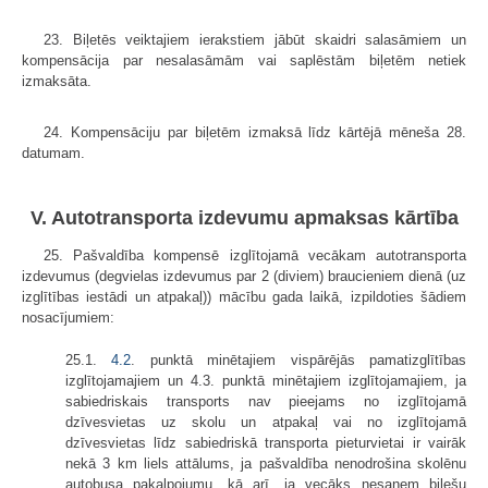
23. Biļetēs veiktajiem ierakstiem jābūt skaidri salasāmiem un
kompensācija par nesalasāmām vai saplēstām biļetēm netiek
izmaksāta.
24. Kompensāciju par biļetēm izmaksā līdz kārtējā mēneša 28.
datumam.
V. Autotransporta izdevumu apmaksas kārtība
25. Pašvaldība kompensē izglītojamā vecākam autotransporta
izdevumus (degvielas izdevumus par 2 (diviem) braucieniem dienā (uz
izglītības iestādi un atpakaļ)) mācību gada laikā, izpildoties šādiem
nosacījumiem:
25.1.
4.2
. punktā minētajiem vispārējās pamatizglītības
izglītojamajiem un 4.3. punktā minētajiem izglītojamajiem, ja
sabiedriskais transports nav pieejams no izglītojamā
dzīvesvietas uz skolu un atpakaļ vai no izglītojamā
dzīvesvietas līdz sabiedriskā transporta pieturvietai ir vairāk
nekā 3 km liels attālums, ja pašvaldība nenodrošina skolēnu
autobusa pakalpojumu, kā arī, ja vecāks nesaņem biļešu