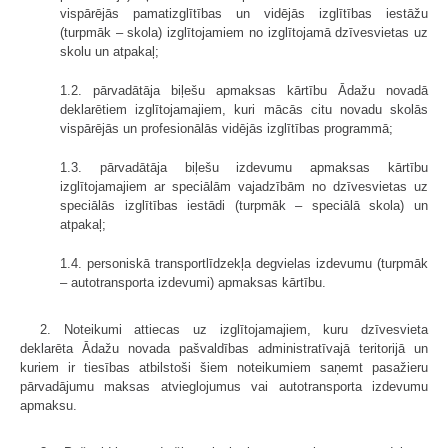
vispārējās pamatizglītības un vidējās izglītības iestāžu
(turpmāk – skola) izglītojamiem no izglītojamā dzīvesvietas uz
skolu un atpakaļ;
1.2. pārvadātāja biļešu apmaksas kārtību Ādažu novadā
deklarētiem izglītojamajiem, kuri mācās citu novadu skolās
vispārējās un profesionālās vidējās izglītības programmā;
1.3. pārvadātāja biļešu izdevumu apmaksas kārtību
izglītojamajiem ar speciālām vajadzībām no dzīvesvietas uz
speciālās izglītības iestādi (turpmāk – speciālā skola) un
atpakaļ;
1.4. personiskā transportlīdzekļa degvielas izdevumu (turpmāk
– autotransporta izdevumi) apmaksas kārtību.
2. Noteikumi attiecas uz izglītojamajiem, kuru dzīvesvieta
deklarēta Ādažu novada pašvaldības administratīvajā teritorijā un
kuriem ir tiesības atbilstoši šiem noteikumiem saņemt pasažieru
pārvadājumu maksas atvieglojumus vai autotransporta izdevumu
apmaksu.