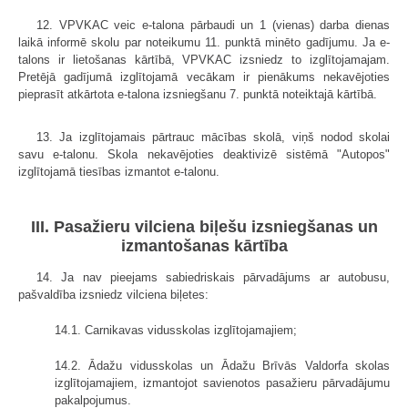
12. VPVKAC veic e-talona pārbaudi un 1 (vienas) darba dienas
laikā informē skolu par noteikumu 11. punktā minēto gadījumu. Ja e-
talons ir lietošanas kārtībā, VPVKAC izsniedz to izglītojamajam.
Pretējā gadījumā izglītojamā vecākam ir pienākums nekavējoties
pieprasīt atkārtota e-talona izsniegšanu 7. punktā noteiktajā kārtībā.
13. Ja izglītojamais pārtrauc mācības skolā, viņš nodod skolai
savu e-talonu. Skola nekavējoties deaktivizē sistēmā "Autopos"
izglītojamā tiesības izmantot e-talonu.
III. Pasažieru vilciena biļešu izsniegšanas un
izmantošanas kārtība
14. Ja nav pieejams sabiedriskais pārvadājums ar autobusu,
pašvaldība izsniedz vilciena biļetes:
14.1. Carnikavas vidusskolas izglītojamajiem;
14.2. Ādažu vidusskolas un Ādažu Brīvās Valdorfa skolas
izglītojamajiem, izmantojot savienotos pasažieru pārvadājumu
pakalpojumus.