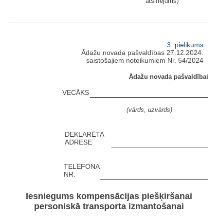
atšifrējums)
3. pielikums
Ādažu novada pašvaldības 27.12.2024.
saistošajiem noteikumiem Nr. 54/2024
Ādažu novada pašvaldībai
VECĀKS
(vārds, uzvārds)
DEKLARĒTA
ADRESE
TELEFONA
NR.
Iesniegums kompensācijas piešķiršanai
personiskā transporta izmantošanai