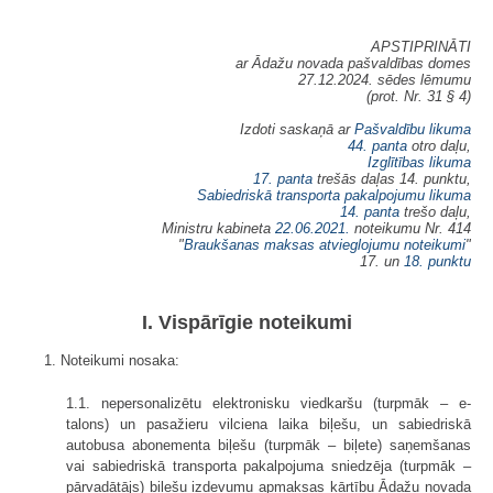
APSTIPRINĀTI
ar Ādažu novada pašvaldības domes
27.12.2024. sēdes lēmumu
(prot. Nr. 31 § 4)
Izdoti saskaņā ar
Pašvaldību likuma
44. panta
otro daļu,
Izglītības likuma
17. panta
trešās daļas 14. punktu,
Sabiedriskā transporta pakalpojumu likuma
14. panta
trešo daļu,
Ministru kabineta
22.06.2021.
noteikumu Nr. 414
"
Braukšanas maksas atvieglojumu noteikumi
"
17. un
18. punktu
I. Vispārīgie noteikumi
1. Noteikumi nosaka:
1.1. nepersonalizētu elektronisku viedkaršu (turpmāk – e-
talons) un pasažieru vilciena laika biļešu, un sabiedriskā
autobusa abonementa biļešu (turpmāk – biļete) saņemšanas
vai sabiedriskā transporta pakalpojuma sniedzēja (turpmāk –
pārvadātājs) biļešu izdevumu apmaksas kārtību Ādažu novada