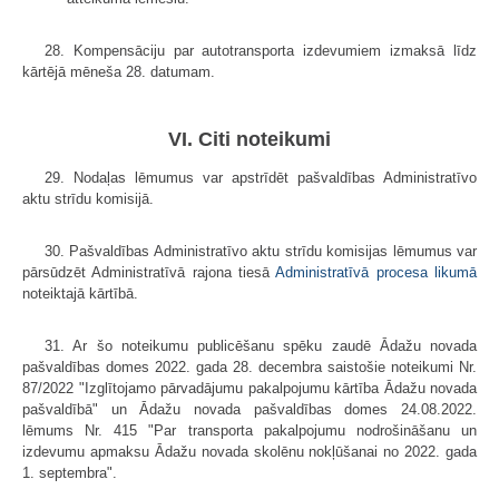
28. Kompensāciju par autotransporta izdevumiem izmaksā līdz
kārtējā mēneša 28. datumam.
VI. Citi noteikumi
29. Nodaļas lēmumus var apstrīdēt pašvaldības Administratīvo
aktu strīdu komisijā.
30. Pašvaldības Administratīvo aktu strīdu komisijas lēmumus var
pārsūdzēt Administratīvā rajona tiesā
Administratīvā procesa likumā
noteiktajā kārtībā.
31. Ar šo noteikumu publicēšanu spēku zaudē Ādažu novada
pašvaldības domes 2022. gada 28. decembra saistošie noteikumi Nr.
87/2022 "Izglītojamo pārvadājumu pakalpojumu kārtība Ādažu novada
pašvaldībā" un Ādažu novada pašvaldības domes 24.08.2022.
lēmums Nr. 415 "Par transporta pakalpojumu nodrošināšanu un
izdevumu apmaksu Ādažu novada skolēnu nokļūšanai no 2022. gada
1. septembra".