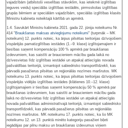
vajadzībām (atbilstoši veselības stāvoklim, kas ietekmē izglītības
ieguves veidu) speciālās izglītības iestādēs, pirmsskolas izglītības
grupās bērniem ar speciālām vajadzībām, speciālās izglītības klasēs
Ministru kabineta noteiktajā kārtībā un apmērā.
1.4. Savukārt Ministru kabineta 2021. gada 22. jūnija noteikumu Nr.
414 "
Braukšanas maksas atvieglojumu noteikumi
" (turpmāk – MK
noteikumi) 12. punkts noteic, ka ārpus pilsētas teritorijas dzīvojošiem
vispārējās pamatizglītības iestādes (1.–9. klase) izglītojamajiem ir
tiesības saņemt kompensāciju 100 % apmērā par braukšanas
izdevumiem, kas saistīti ar braucieniem mācību gada laikā no
dzīvesvietas līdz izglītības iestādei un atpakaļ attiecīgās novada
pašvaldības teritorijā, izmantojot sabiedrisko transportlīdzekli, kas
pārvadā pasažierus pilsētas un reģionālās nozīmes maršrutos. MK
noteikumu 13. punkts noteic, ka ārpus pilsētas teritorijas dzīvojošiem
vispārējās vidējās izglītības iestādes (klātienes 10.–12. klase)
izglītojamajiem ir tiesības saņemt kompensāciju 50 % apmērā par
braukšanas izdevumiem, kas saistīti ar braucieniem mācību gada
laikā no dzīvesvietas līdz izglītības iestādei un atpakaļ attiecīgās
novada pašvaldības administratīvajā teritorijā, izmantojot sabiedrisko
transportlīdzekli, kas pārvadā pasažierus pilsētas un reģionālās
nozīmes maršrutos. MK noteikumu 17. punkts noteic, ka šo MK
noteikumu 12. un 13. punktā minēto kategoriju pasažieri biļeti
iegādājas par pilnu maksu un braukšanas izdevumus viņiem