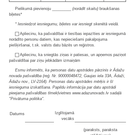
Pielikumā pievienoju _________
(norādīt skaitu)
braukšanas
biļetes*
* Iesniedzot iesniegumu, biļetes var iesniegt skenētā veidā.
Apliecinu, ka pašvaldībai ir tiesības iepazīties ar iesniegumā
norādīto personu datiem, kas nepieciešami pakalpojuma
piešķiršanai, t.sk. valsts datu bāzēs un reģistros.
Apliecinu, ka sniegtās ziņas ir patiesas, un apņemos paziņot
pašvaldībai par ziņu jebkādām izmaiņām
Esmu informēts, ka personas datu apstrādes pārzinis ir Ādažu
novada pašvaldība (reģ. Nr. 90000048472, Gaujas iela 33A, Ādaži,
Ādažu nov., LV-2164). Personas datu apstrādes mērķis ir šī
iesnieguma izskatīšana. Papildu informācija par datu apstrādi
pieejama pašvaldības tīmekļvietnes www.adazunovads.lv sadaļā
"Privātuma politika".
Izglītojamā
Datums
vecāks
(paraksts, paraksta