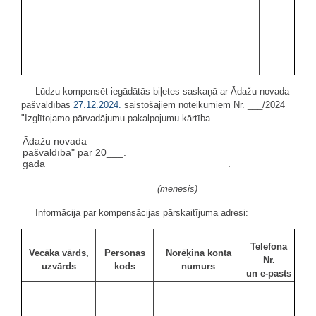
Lūdzu kompensēt iegādātās biļetes saskaņā ar Ādažu novada
pašvaldības
27.12.2024.
saistošajiem noteikumiem Nr. ___/2024
"Izglītojamo pārvadājumu pakalpojumu kārtība
Ādažu novada
pašvaldībā" par 20___.
gada
.
(mēnesis)
Informācija par kompensācijas pārskaitījuma adresi:
Telefona
Vecāka vārds,
Personas
Norēķina konta
Nr.
uzvārds
kods
numurs
un e-pasts