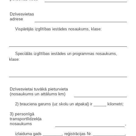
Dzīvesvietas
adrese
Vispārējās izglītības iestādes nosaukums, klase:
Speciālās izglītības iestādes un programmas nosaukums,
klase:
Dzīvesvietai tuvākā pieturvieta
(nosaukums un attālums km)
2) brauciena garums (uz skolu un atpakaļ) ir ______ kilometri;
3) personīgā
transportlīdzekļa
nosaukums
,
izlaiduma gads _________, reģistrācijas Nr. _______________,