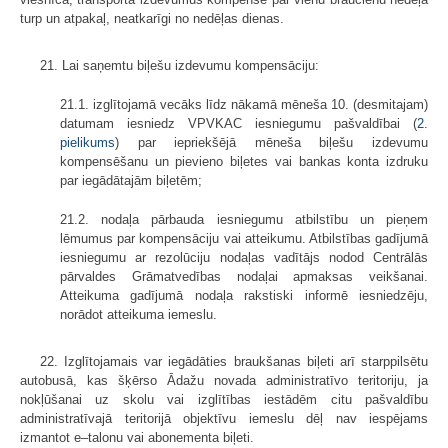
turp un atpakaļ, neatkarīgi no nedēļas dienas.
21. Lai saņemtu biļešu izdevumu kompensāciju:
21.1. izglītojamā vecāks līdz nākamā mēneša 10. (desmitajam)
datumam iesniedz VPVKAC iesniegumu pašvaldībai (
2.
pielikums
) par iepriekšējā mēneša biļešu izdevumu
kompensēšanu un pievieno biļetes vai bankas konta izdruku
par iegādātajām biļetēm;
21.2. nodaļa pārbauda iesniegumu atbilstību un pieņem
lēmumus par kompensāciju vai atteikumu. Atbilstības gadījumā
iesniegumu ar rezolūciju nodaļas vadītājs nodod Centrālās
pārvaldes Grāmatvedības nodaļai apmaksas veikšanai.
Atteikuma gadījumā nodaļa rakstiski informē iesniedzēju,
norādot atteikuma iemeslu.
22. Izglītojamais var iegādāties braukšanas biļeti arī starppilsētu
autobusā, kas šķērso Ādažu novada administratīvo teritoriju, ja
nokļūšanai uz skolu vai izglītības iestādēm citu pašvaldību
administratīvajā teritorijā objektīvu iemeslu dēļ nav iespējams
izmantot e–talonu vai abonementa biļeti.