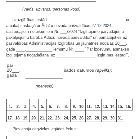
(vārds, uzvārds, personas kods)
uz izglītības iestādi ___________________________________ un
atpakaļ saskaņā ar Ādažu novada pašvaldības
27.12.2024.
saistošajiem noteikumiem Nr. ___/2024 "Izglītojamo pārvadājumu
pakalpojumu kārtība Ādažu novada pašvaldībā" un pamatojoties uz
pašvaldības Administrācijas Izglītības un jaunatnes nodaļas 20___.
gada ____.____________ lēmumu Nr. ____ "Par izdevumu apmaksu
izglītojamā nogādāšanai uz __________________ izglītības iestādi",
par
20___.
šādos datumos
(apvilkt)
:
gada
(mēnesis)
1.
2.
3.
4.
5.
6.
7.
8.
9.
10.
11.
12.
13.
14.
15.
16.
17.
18.
19.
20.
21.
22.
23.
24.
25.
26.
27.
28.
29.
30.
31.
Pievienoju degvielas iegādes čekus: