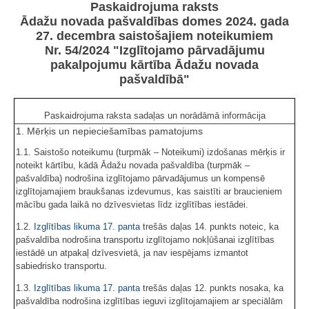
Paskaidrojuma raksts
Ādažu novada pašvaldības domes 2024. gada
27. decembra saistošajiem noteikumiem
Nr. 54/2024 "Izglītojamo pārvadājumu
pakalpojumu kārtība Ādažu novada
pašvaldībā"
Paskaidrojuma raksta sadaļas un norādāmā informācija
1. Mērķis un nepieciešamības pamatojums
1.1. Saistošo noteikumu (turpmāk – Noteikumi) izdošanas mērķis ir
noteikt kārtību, kādā Ādažu novada pašvaldība (turpmāk –
pašvaldība) nodrošina izglītojamo pārvadājumus un kompensē
izglītojamajiem braukšanas izdevumus, kas saistīti ar braucieniem
mācību gada laikā no dzīvesvietas līdz izglītības iestādei.
1.2.
Izglītības likuma
17. panta
trešās daļas 14. punkts noteic, ka
pašvaldība nodrošina transportu izglītojamo nokļūšanai izglītības
iestādē un atpakaļ dzīvesvietā, ja nav iespējams izmantot
sabiedrisko transportu.
1.3.
Izglītības likuma
17. panta
trešās daļas 12. punkts nosaka, ka
pašvaldība nodrošina izglītības ieguvi izglītojamajiem ar speciālām