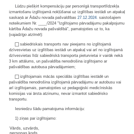
Lūdzu piešķirt kompensāciju par personīgā transportlīdzekļa
izmantošanu izglītojamā nokļūšanai uz izglītības iestādi un atpakaļ
saskaņā ar Ādažu novada pašvaldības
27.12.2024.
saistošajiem
noteikumiem Nr. ____/2024 "Izglītojamo pārvadājumu pakalpojumu
kārtība Ādažu novada pašvaldībā", pamatojoties uz to, ka
(
vajadzīgo atzīmēt
):
sabiedriskais transports nav pieejams no izglītojamā
dzīvesvietas uz izglītības iestādi un atpakaļ vai arī no izglītojamā
dzīvesvietas līdz sabiedriskā transporta pieturvietai ir vairāk nekā
3 km attālums, un pašvaldība nenodrošina izglītojamo ar
pašvaldības autobusa pārvadājumiem;
izglītojamais mācās speciālās izglītības iestādē un
pašvaldība nenodrošina izglītojamā pārvadājumu ar autobusu vai
arī izglītojamais, pamatojoties uz pedagoģiski medicīniskās
komisijas vai ārsta atzinumu, nevar izmantot sabiedrisko
transportu.
Iesniedzu šādu pamatojuma informāciju:
1) ziņas par izglītojamo:
Vārds, uzvārds,
personas kods