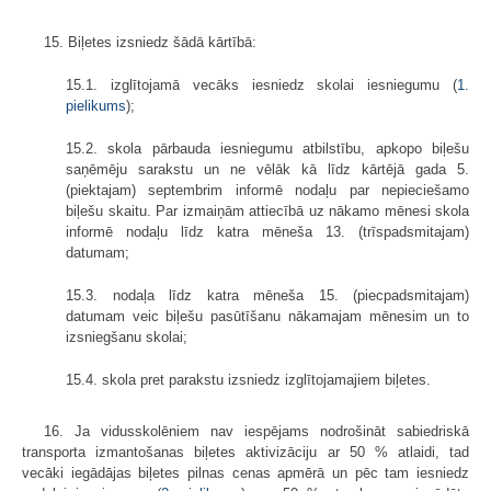
15. Biļetes izsniedz šādā kārtībā:
15.1. izglītojamā vecāks iesniedz skolai iesniegumu (
1.
pielikums
);
15.2. skola pārbauda iesniegumu atbilstību, apkopo biļešu
saņēmēju sarakstu un ne vēlāk kā līdz kārtējā gada 5.
(piektajam) septembrim informē nodaļu par nepieciešamo
biļešu skaitu. Par izmaiņām attiecībā uz nākamo mēnesi skola
informē nodaļu līdz katra mēneša 13. (trīspadsmitajam)
datumam;
15.3. nodaļa līdz katra mēneša 15. (piecpadsmitajam)
datumam veic biļešu pasūtīšanu nākamajam mēnesim un to
izsniegšanu skolai;
15.4. skola pret parakstu izsniedz izglītojamajiem biļetes.
16. Ja vidusskolēniem nav iespējams nodrošināt sabiedriskā
transporta izmantošanas biļetes aktivizāciju ar 50 % atlaidi, tad
vecāki iegādājas biļetes pilnas cenas apmērā un pēc tam iesniedz