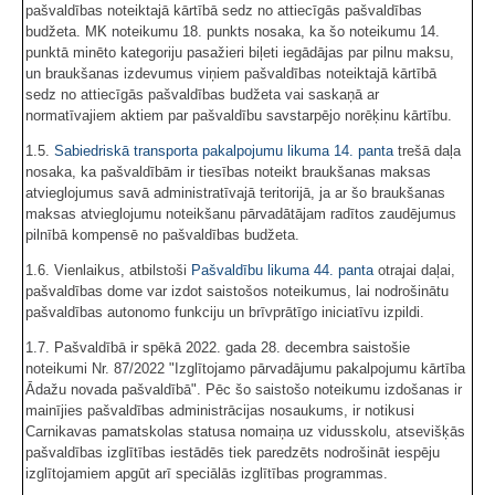
pašvaldības noteiktajā kārtībā sedz no attiecīgās pašvaldības
budžeta. MK noteikumu 18. punkts nosaka, ka šo noteikumu 14.
punktā minēto kategoriju pasažieri biļeti iegādājas par pilnu maksu,
un braukšanas izdevumus viņiem pašvaldības noteiktajā kārtībā
sedz no attiecīgās pašvaldības budžeta vai saskaņā ar
normatīvajiem aktiem par pašvaldību savstarpējo norēķinu kārtību.
1.5.
Sabiedriskā transporta pakalpojumu likuma
14. panta
trešā daļa
nosaka, ka pašvaldībām ir tiesības noteikt braukšanas maksas
atvieglojumus savā administratīvajā teritorijā, ja ar šo braukšanas
maksas atvieglojumu noteikšanu pārvadātājam radītos zaudējumus
pilnībā kompensē no pašvaldības budžeta.
1.6. Vienlaikus, atbilstoši
Pašvaldību likuma
44. panta
otrajai daļai,
pašvaldības dome var izdot saistošos noteikumus, lai nodrošinātu
pašvaldības autonomo funkciju un brīvprātīgo iniciatīvu izpildi.
1.7. Pašvaldībā ir spēkā 2022. gada 28. decembra saistošie
noteikumi Nr. 87/2022 "Izglītojamo pārvadājumu pakalpojumu kārtība
Ādažu novada pašvaldībā". Pēc šo saistošo noteikumu izdošanas ir
mainījies pašvaldības administrācijas nosaukums, ir notikusi
Carnikavas pamatskolas statusa nomaiņa uz vidusskolu, atsevišķās
pašvaldības izglītības iestādēs tiek paredzēts nodrošināt iespēju
izglītojamiem apgūt arī speciālās izglītības programmas.