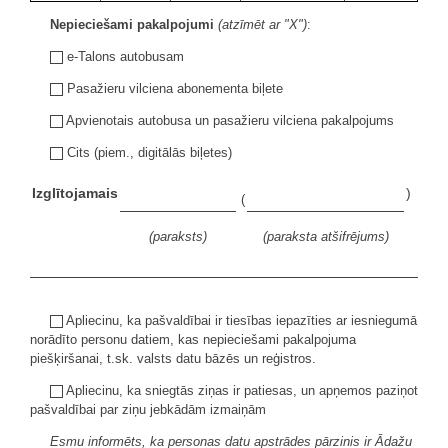
Nepieciešami pakalpojumi
(atzīmēt ar "X")
:
e-Talons autobusam
Pasažieru vilciena abonementa biļete
Apvienotais autobusa un pasažieru vilciena pakalpojums
Cits (piem., digitālās biļetes)
Izglītojamais
)
(
(paraksts)
(paraksta atšifrējums)
Apliecinu, ka pašvaldībai ir tiesības iepazīties ar iesniegumā
norādīto personu datiem, kas nepieciešami pakalpojuma
piešķiršanai, t.sk. valsts datu bāzēs un reģistros.
Apliecinu, ka sniegtās ziņas ir patiesas, un apņemos paziņot
pašvaldībai par ziņu jebkādām izmaiņām
Esmu informēts, ka personas datu apstrādes pārzinis ir Ādažu