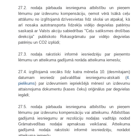
27.2. nodaļa pārbauda iesnieguma atbilstību un pieņem
lēmumu par izdevumu kompensāciju, ņemot vērā īsākā ceļu
attālumu no izglītojamā dzīvesvietas līdz skolai un atpakaļ, kā
arī nosaka autotransporta līdzekļa vidējo degvielas patēriņu
saskaņā ar Valsts akciju sabiedrības "Ceļu satiksmes drošības
direkcija" publiskoto Rokasgrāmatu par vidējo degvielas
patēriņu un CO2 izplūdi;
27.3. nodaļa rakstiski informē iesniedzēju par pieņemto
lēmumu un atteikuma gadījumā norāda atteikuma iemeslu;
27.4. izglītojamā vecāks līdz katra mēneša 10. (desmitajam)
datumam iesniedz pašvaldībai iesniegumu-atskaiti (
4.
pielikums
) par izdevumiem iepriekšējā mēnesī un izdevumu
attaisnojuma dokumentu (kases čeku) oriģinālus par degvielas
iegādi;
27.5. nodaļa pārbauda iesnieguma atbilstību un pieņem
lēmumu par izdevumu kompensāciju vai atteikumu. Atbilstības
gadījumā iesniegumu ar rezolūciju nodaļas vadītājs nodod
Grāmatvedības nodaļai apmaksas veikšanai. Atteikuma
gadījumā nodaļa rakstiski informē iesniedzēju, norādot
atteikuma iemeslu.