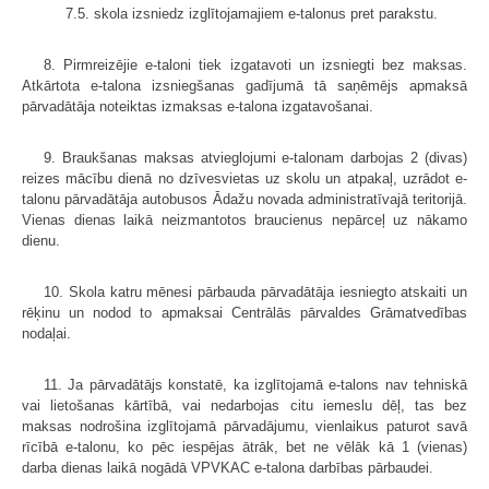
7.5. skola izsniedz izglītojamajiem e-talonus pret parakstu.
8. Pirmreizējie e-taloni tiek izgatavoti un izsniegti bez maksas.
Atkārtota e-talona izsniegšanas gadījumā tā saņēmējs apmaksā
pārvadātāja noteiktas izmaksas e-talona izgatavošanai.
9. Braukšanas maksas atvieglojumi e-talonam darbojas 2 (divas)
reizes mācību dienā no dzīvesvietas uz skolu un atpakaļ, uzrādot e-
talonu pārvadātāja autobusos Ādažu novada administratīvajā teritorijā.
Vienas dienas laikā neizmantotos braucienus nepārceļ uz nākamo
dienu.
10. Skola katru mēnesi pārbauda pārvadātāja iesniegto atskaiti un
rēķinu un nodod to apmaksai Centrālās pārvaldes Grāmatvedības
nodaļai.
11. Ja pārvadātājs konstatē, ka izglītojamā e-talons nav tehniskā
vai lietošanas kārtībā, vai nedarbojas citu iemeslu dēļ, tas bez
maksas nodrošina izglītojamā pārvadājumu, vienlaikus paturot savā
rīcībā e-talonu, ko pēc iespējas ātrāk, bet ne vēlāk kā 1 (vienas)
darba dienas laikā nogādā VPVKAC e-talona darbības pārbaudei.