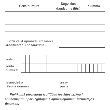
Degvielas
Čeka numurs
Summa
daudzums (litri)
Lūdzu veikt apmaksu uz manu
kredītiestādi (
nosaukums
)
kods:
konta
numurs:
Iesniedzēja
un e-
tālruņa numurs
pasts
Pielikumā pievienoju izglītības iestādes izziņu /
apliecinājumu par izglītojamā apmeklējumiem atzīmētajos
datumos.