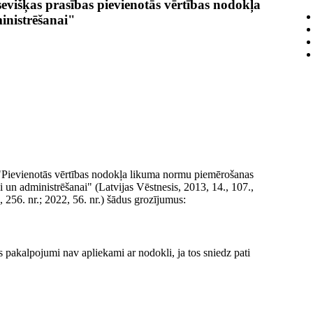
višķas prasības pievienotās vērtības nodokļa
nistrēšanai"
7 "Pievienotās vērtības nodokļa likuma normu piemērošanas
 un administrēšanai" (Latvijas Vēstnesis, 2013, 14., 107.,
., 256. nr.; 2022, 56. nr.) šādus grozījumus:
 pakalpojumi nav apliekami ar nodokli, ja tos sniedz pati