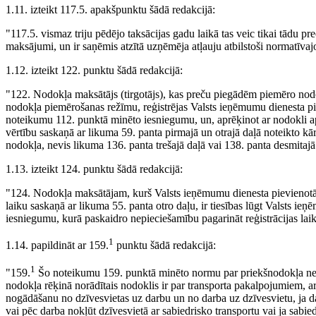
1.11. izteikt 117.5. apakšpunktu šādā redakcijā:
"117.5. vismaz triju pēdējo taksācijas gadu laikā tas veic tikai tādu
maksājumi, un ir saņēmis atzītā uzņēmēja atļauju atbilstoši normatīva
1.12. izteikt 122. punktu šādā redakcijā:
"122. Nodokļa maksātājs (tirgotājs), kas preču piegādēm piemēro nodo
nodokļa piemērošanas režīmu, reģistrējas Valsts ieņēmumu dienesta pie
noteikumu 112. punktā minēto iesniegumu, un, aprēķinot ar nodokli 
vērtību saskaņā ar likuma 59. panta pirmajā un otrajā daļā noteikto kā
nodokļa, nevis likuma 136. panta trešajā daļā vai 138. panta desmitajā
1.13. izteikt 124. punktu šādā redakcijā:
"124. Nodokļa maksātājam, kurš Valsts ieņēmumu dienesta pievienotās 
laiku saskaņā ar likuma 55. panta otro daļu, ir tiesības lūgt Valsts ieņ
iesniegumu, kurā paskaidro nepieciešamību pagarināt reģistrācijas laik
1
1.14. papildināt ar 159.
punktu šādā redakcijā:
1
"159.
Šo noteikumu 159. punktā minēto normu par priekšnodokļa nea
nodokļa rēķinā norādītais nodoklis ir par transporta pakalpojumiem, a
nogādāšanu no dzīvesvietas uz darbu un no darba uz dzīvesvietu, ja d
vai pēc darba nokļūt dzīvesvietā ar sabiedrisko transportu vai ja sabie