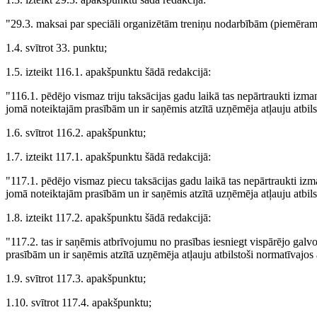
"29.3. maksai par speciāli organizētām treniņu nodarbībām (piemēram
1.4. svītrot 33. punktu;
1.5. izteikt 116.1. apakšpunktu šādā redakcijā:
"116.1. pēdējo vismaz triju taksācijas gadu laikā tas nepārtraukti izm
jomā noteiktajām prasībām un ir saņēmis atzītā uzņēmēja atļauju atbil
1.6. svītrot 116.2. apakšpunktu;
1.7. izteikt 117.1. apakšpunktu šādā redakcijā:
"117.1. pēdējo vismaz piecu taksācijas gadu laikā tas nepārtraukti izm
jomā noteiktajām prasībām un ir saņēmis atzītā uzņēmēja atļauju atbil
1.8. izteikt 117.2. apakšpunktu šādā redakcijā:
"117.2. tas ir saņēmis atbrīvojumu no prasības iesniegt vispārējo gal
prasībām un ir saņēmis atzītā uzņēmēja atļauju atbilstoši normatīvajo
1.9. svītrot 117.3. apakšpunktu;
1.10. svītrot 117.4. apakšpunktu;