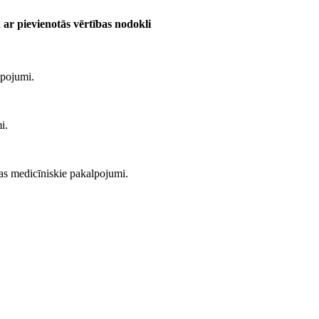
ar pievienotās vērtības nodokli
lpojumi.
i.
ijas medicīniskie pakalpojumi.