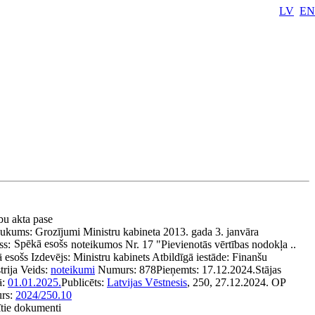
LV
EN
bu akta pase
aukums:
Grozījumi Ministru kabineta 2013. gada 3. janvāra
Spēkā esošs
ss:
noteikumos Nr. 17 "Pievienotās vērtības nodokļa ..
ā esošs
Izdevējs:
Ministru kabinets
Atbildīgā iestāde:
Finanšu
trija
Veids:
noteikumi
Numurs:
878
Pieņemts:
17.12.2024.
Stājas
ā:
01.01.2025.
Publicēts:
Latvijas Vēstnesis
, 250, 27.12.2024.
OP
rs:
2024/250.10
ītie dokumenti