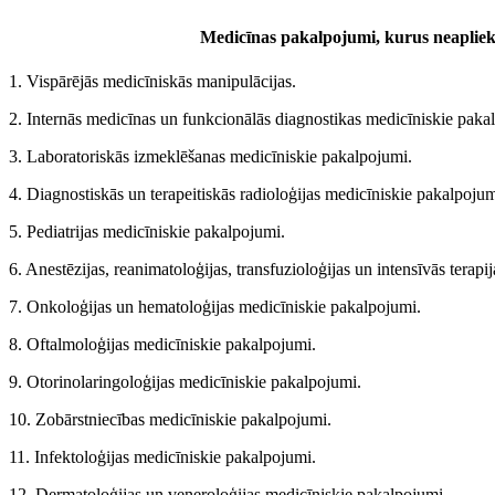
Medicīnas pakalpojumi, kurus neapliek 
1. Vispārējās medicīniskās manipulācijas.
2. Internās medicīnas un funkcionālās diagnostikas medicīniskie paka
3. Laboratoriskās izmeklēšanas medicīniskie pakalpojumi.
4. Diagnostiskās un terapeitiskās radioloģijas medicīniskie pakalpojum
5. Pediatrijas medicīniskie pakalpojumi.
6. Anestēzijas, reanimatoloģijas, transfuzioloģijas un intensīvās terap
7. Onkoloģijas un hematoloģijas medicīniskie pakalpojumi.
8. Oftalmoloģijas medicīniskie pakalpojumi.
9. Otorinolaringoloģijas medicīniskie pakalpojumi.
10. Zobārstniecības medicīniskie pakalpojumi.
11. Infektoloģijas medicīniskie pakalpojumi.
12. Dermatoloģijas un veneroloģijas medicīniskie pakalpojumi.