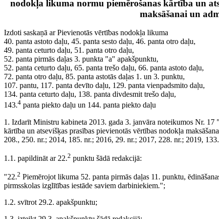
nodokļa likuma normu piemērošanas kārtība un atse
maksāšanai un admi
Izdoti saskaņā ar Pievienotās vērtības nodokļa likuma
40. panta astoto daļu, 45. panta sesto daļu, 46. panta otro daļu,
49. panta ceturto daļu, 51. panta otro daļu,
52. panta pirmās daļas 3. punkta "a" apakšpunktu,
52. panta ceturto daļu, 65. panta trešo daļu, 66. panta astoto daļu,
72. panta otro daļu, 85. panta astotās daļas 1. un 3. punktu,
107. pantu, 117. panta devīto daļu, 129. panta vienpadsmito daļu,
134. panta ceturto daļu, 138. panta divdesmit trešo daļu,
4
143.
panta piekto daļu un 144. panta piekto daļu
1. Izdarīt Ministru kabineta 2013. gada 3. janvāra noteikumos Nr. 1
kārtība un atsevišķas prasības pievienotās vērtības nodokļa maksāšanai
208., 250. nr.; 2014, 185. nr.; 2016, 29. nr.; 2017, 228. nr.; 2019, 133
2
1.1. papildināt ar 22.
punktu šādā redakcijā:
2
"22.
Piemērojot likuma 52. panta pirmās daļas 11. punktu, ēdināšanas
pirmsskolas izglītības iestāde saviem darbiniekiem.";
1.2. svītrot 29.2. apakšpunktu;
1.3. izteikt 29.3. apakšpunktu šādā redakcijā: