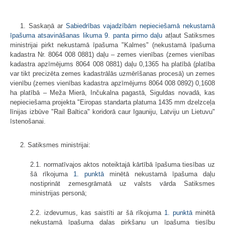
1. Saskaņā ar
Sabiedrības vajadzībām nepieciešamā nekustamā
īpašuma atsavināšanas likuma 9. panta pirmo daļu
atļaut Satiksmes
ministrijai pirkt nekustamā īpašuma "Kalmes" (nekustamā īpašuma
kadastra Nr. 8064 008 0881) daļu – zemes vienības (zemes vienības
kadastra apzīmējums 8064 008 0881) daļu 0,1365 ha platībā (platība
var tikt precizēta zemes kadastrālās uzmērīšanas procesā) un zemes
vienību (zemes vienības kadastra apzīmējums 8064 008 0892) 0,1608
ha platībā – Meža Mierā, Inčukalna pagastā, Siguldas novadā, kas
nepieciešama projekta "Eiropas standarta platuma 1435 mm dzelzceļa
līnijas izbūve "Rail Baltica" koridorā caur Igauniju, Latviju un Lietuvu"
īstenošanai.
2. Satiksmes ministrijai:
2.1. normatīvajos aktos noteiktajā kārtībā īpašuma tiesības uz
šā rīkojuma
1. punktā
minētā nekustamā īpašuma daļu
nostiprināt zemesgrāmatā uz valsts vārda Satiksmes
ministrijas personā;
2.2. izdevumus, kas saistīti ar šā rīkojuma
1. punktā
minētā
nekustamā īpašuma daļas pirkšanu un īpašuma tiesību