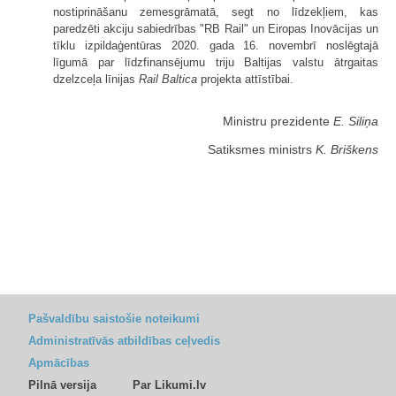
nostiprināšanu zemesgrāmatā, segt no līdzekļiem, kas
paredzēti akciju sabiedrības "RB Rail" un Eiropas Inovācijas un
tīklu izpildaģentūras 2020. gada 16. novembrī noslēgtajā
līgumā par līdzfinansējumu triju Baltijas valstu ātrgaitas
dzelzceļa līnijas
Rail Baltica
projekta attīstībai.
Ministru prezidente
E. Siliņa
Satiksmes ministrs
K. Briškens
Pašvaldību saistošie noteikumi
Administratīvās atbildības ceļvedis
Apmācības
Pilnā versija
Par Likumi.lv