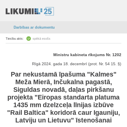
Darbības ar dokumentu
Tiesību akts:
spēkā esošs
Ministru kabineta rīkojums Nr. 1202
Rīgā 2024. gada 18. decembrī (prot. Nr. 54 15. §)
Par nekustamā īpašuma "Kalmes"
Meža Mierā, Inčukalna pagastā,
Siguldas novadā, daļas pirkšanu
projekta "Eiropas standarta platuma
1435 mm dzelzceļa līnijas izbūve
"Rail Baltica" koridorā caur Igauniju,
Latviju un Lietuvu" īstenošanai