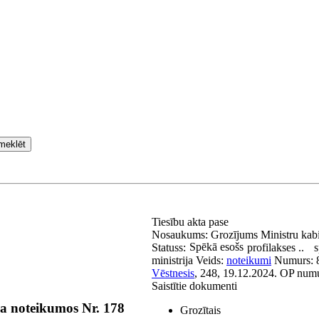
meklēt
Tiesību akta pase
Nosaukums:
Grozījums Ministru kab
Spēkā esošs
Statuss:
profilakses ..
s
ministrija
Veids:
noteikumi
Numurs:
Vēstnesis
, 248, 19.12.2024.
OP num
Saistītie dokumenti
ra noteikumos Nr. 178
Grozītais