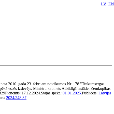
LV
EN
ineta 2010. gada 23. februāra noteikumos Nr. 178 "Trakumsērgas
pēkā esošs
Izdevējs:
Ministru kabinets
Atbildīgā iestāde:
Zemkopības
829
Pieņemts:
17.12.2024.
Stājas spēkā:
01.01.2025.
Publicēts:
Latvijas
urs:
2024/248.37