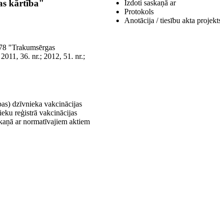
as kārtība"
Izdoti saskaņā ar
Protokols
Anotācija / tiesību akta projekt
 178 "Trakumsērgas
2011, 36. nr.; 2012, 51. nr.;
bas) dzīvnieka vakcinācijas
eku reģistrā vakcinācijas
skaņā ar normatīvajiem aktiem