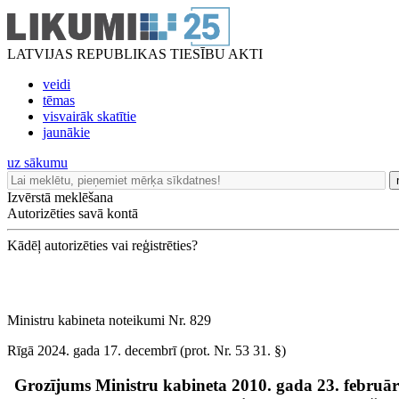
LATVIJAS REPUBLIKAS TIESĪBU AKTI
veidi
tēmas
visvairāk skatītie
jaunākie
uz sākumu
Izvērstā meklēšana
Autorizēties savā kontā
Kādēļ autorizēties vai reģistrēties?
Ministru kabineta noteikumi Nr. 829
Rīgā 2024. gada 17. decembrī (prot. Nr. 53 31. §)
Grozījums Ministru kabineta 2010. gada 23. februā