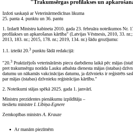
"Trakumsērgas profilakses un apkarošan
Izdoti saskaņā ar Veterinārmedicīnas likuma
25. panta 4. punktu un 36. pantu
1. Izdarīt Ministru kabineta 2010. gada 23. februāra noteikumos Nr.
profilakses un apkarošanas kārtība" (Latvijas Vēstnesis, 2010, 33. nr.; 
2013, 183. nr.; 2015, 178. nr.; 2019, 134. nr.) šādu grozījumu:
3
1.1. izteikt 20.
punktu šādā redakcijā:
3
"20.
Praktizējošs veterinārārsts piecu darbdienu laikā pēc mājas (ista
pret trakumsērgu norāda Lauku atbalsta dienesta mājas (istabas) dzīvni
datumu un nākamās vakcinācijas datumu, ja dzīvnieks ir reģistrēts sa
par mājas (istabas) dzīvnieku reģistrācijas kārtību."
2. Noteikumi stājas spēkā 2025. gada 1. janvārī.
Ministru prezidentes pienākumu izpildītāja ‒
tieslietu ministre
I. Lībiņa-Egnere
Zemkopības ministrs
A. Krauze
Ar manām piezīmēm