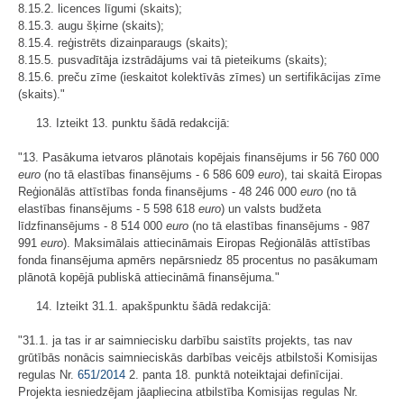
8.15.2. licences līgumi (skaits);
8.15.3. augu šķirne (skaits);
8.15.4. reģistrēts dizainparaugs (skaits);
8.15.5. pusvadītāja izstrādājums vai tā pieteikums (skaits);
8.15.6. preču zīme (ieskaitot kolektīvās zīmes) un sertifikācijas zīme
(skaits)."
13. Izteikt 13. punktu šādā redakcijā:
"13. Pasākuma ietvaros plānotais kopējais finansējums ir 56 760 000
euro
(no tā elastības finansējums - 6 586 609
euro
), tai skaitā Eiropas
Reģionālās attīstības fonda finansējums - 48 246 000
euro
(no tā
elastības finansējums - 5 598 618
euro
) un valsts budžeta
līdzfinansējums - 8 514 000
euro
(no tā elastības finansējums - 987
991
euro
). Maksimālais attiecināmais Eiropas Reģionālās attīstības
fonda finansējuma apmērs nepārsniedz 85 procentus no pasākumam
plānotā kopējā publiskā attiecināmā finansējuma."
14. Izteikt 31.1. apakšpunktu šādā redakcijā:
"31.1. ja tas ir ar saimniecisku darbību saistīts projekts, tas nav
grūtībās nonācis saimnieciskās darbības veicējs atbilstoši Komisijas
regulas Nr.
651/2014
2. panta 18. punktā noteiktajai definīcijai.
Projekta iesniedzējam jāapliecina atbilstība Komisijas regulas Nr.