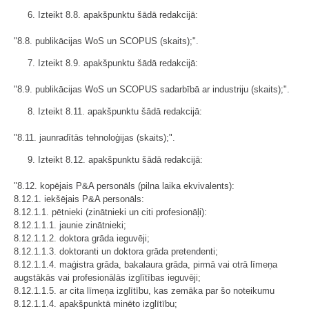
6. Izteikt 8.8. apakšpunktu šādā redakcijā:
"8.8. publikācijas WoS un SCOPUS (skaits);".
7. Izteikt 8.9. apakšpunktu šādā redakcijā:
"8.9. publikācijas WoS un SCOPUS sadarbībā ar industriju (skaits);".
8. Izteikt 8.11. apakšpunktu šādā redakcijā:
"8.11. jaunradītās tehnoloģijas (skaits);".
9. Izteikt 8.12. apakšpunktu šādā redakcijā:
"8.12. kopējais P&A personāls (pilna laika ekvivalents):
8.12.1. iekšējais P&A personāls:
8.12.1.1. pētnieki (zinātnieki un citi profesionāļi):
8.12.1.1.1. jaunie zinātnieki;
8.12.1.1.2. doktora grāda ieguvēji;
8.12.1.1.3. doktoranti un doktora grāda pretendenti;
8.12.1.1.4. maģistra grāda, bakalaura grāda, pirmā vai otrā līmeņa
augstākās vai profesionālās izglītības ieguvēji;
8.12.1.1.5. ar cita līmeņa izglītību, kas zemāka par šo noteikumu
8.12.1.1.4. apakšpunktā minēto izglītību;