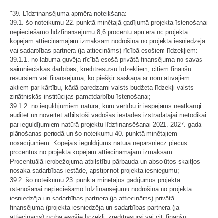
"39. Līdzfinansējuma apmēra noteikšana:
39.1. šo noteikumu 22. punktā minētajā gadījumā projekta īstenošanai
nepieciešamo līdzfinansējumu 8,6 procentu apmērā no projekta
kopējām attiecināmajām izmaksām nodrošina no projekta iesniedzēja
vai sadarbības partnera (ja attiecināms) rīcībā esošiem līdzekļiem:
39.1.1. no labuma guvēja rīcībā esošā privātā finansējuma no savas
saimnieciskās darbības, kredītresursu līdzekļiem, citiem finanšu
resursiem vai finansējuma, ko piešķir saskaņā ar normatīvajiem
aktiem par kārtību, kādā paredzami valsts budžeta līdzekļi valsts
zinātniskās institūcijas pamatdarbību īstenošanai;
39.1.2. no ieguldījumiem natūrā, kuru vērtību ir iespējams neatkarīgi
auditēt un novērtēt atbilstoši vadošās iestādes izstrādātajai metodikai
par ieguldījumiem natūrā projektu līdzfinansēšanai 2021.-2027. gada
plānošanas periodā un šo noteikumu 40. punktā minētajiem
nosacījumiem. Kopējais ieguldījums natūrā nepārsniedz piecus
procentus no projekta kopējām attiecināmajām izmaksām.
Procentuālā ierobežojuma atbilstību pārbauda un absolūtos skaitļos
nosaka sadarbības iestāde, apstiprinot projekta iesniegumu;
39.2. šo noteikumu 23. punktā minētajos gadījumos projekta
īstenošanai nepieciešamo līdzfinansējumu nodrošina no projekta
iesniedzēja un sadarbības partnera (ja attiecināms) privātā
finansējuma (projekta iesniedzēja un sadarbības partnera (ja
attiecināms) rīcībā esošie līdzekļi, kredītresursi vai citi finanšu