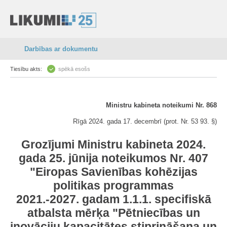
Darbības ar dokumentu
Tiesību akts:
spēkā esošs
Ministru kabineta noteikumi Nr. 868
Rīgā 2024. gada 17. decembrī (prot. Nr. 53 93. §)
Grozījumi Ministru kabineta 2024.
gada 25. jūnija noteikumos Nr. 407
"Eiropas Savienības kohēzijas
politikas programmas
2021.-2027. gadam 1.1.1. specifiskā
atbalsta mērķa "Pētniecības un
inovāciju kapacitātes stiprināšana un