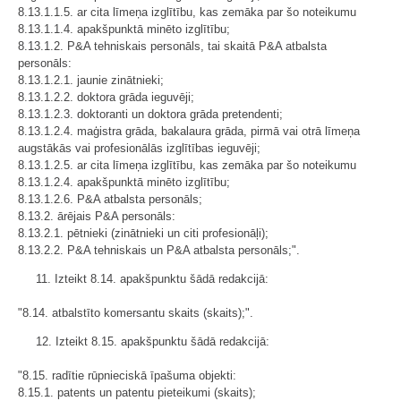
8.13.1.1.5. ar cita līmeņa izglītību, kas zemāka par šo noteikumu
8.13.1.1.4. apakšpunktā minēto izglītību;
8.13.1.2. P&A tehniskais personāls, tai skaitā P&A atbalsta
personāls:
8.13.1.2.1. jaunie zinātnieki;
8.13.1.2.2. doktora grāda ieguvēji;
8.13.1.2.3. doktoranti un doktora grāda pretendenti;
8.13.1.2.4. maģistra grāda, bakalaura grāda, pirmā vai otrā līmeņa
augstākās vai profesionālās izglītības ieguvēji;
8.13.1.2.5. ar cita līmeņa izglītību, kas zemāka par šo noteikumu
8.13.1.2.4. apakšpunktā minēto izglītību;
8.13.1.2.6. P&A atbalsta personāls;
8.13.2. ārējais P&A personāls:
8.13.2.1. pētnieki (zinātnieki un citi profesionāļi);
8.13.2.2. P&A tehniskais un P&A atbalsta personāls;".
11. Izteikt 8.14. apakšpunktu šādā redakcijā:
"8.14. atbalstīto komersantu skaits (skaits);".
12. Izteikt 8.15. apakšpunktu šādā redakcijā:
"8.15. radītie rūpnieciskā īpašuma objekti:
8.15.1. patents un patentu pieteikumi (skaits);