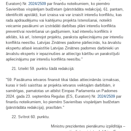
Euratom) Nr.
2024/2509
par finanšu noteikumiem, ko piemēro
Savienības vispārējam budžetam (pārstrādāta redakcija), 61. pantam,
identificēti apstākļi, kuri izraisa vai var izraisīt interešu konfliktu, kas
rada apdraudējumu vai kaitējumu projekta īstenošanai, noteikti
veicamie pasākumi un izstrādāti darbības plāni interešu konflikta
preventīvai novēršanai un gadījumiem, kad interešu konflikts ir
atklāts, kā arī, īstenojot projektu, paraksta apliecinājumu par interešu
konflikta neesību. Latvijas Zinātnes padome pārliecinās, ka ārvalstu
ekspertu atlasē iesaistītie Latvijas Zinātnes padomes darbinieki un
ārvalstu eksperts ir iepazinušies ar attiecīgo kārtību un parakstījuši
apliecinājumu par interešu konflikta neesību."
21. Izteikt 59. punktu šādā redakcijā:
"59. Pasākuma ietvaros finansē tikai tādas attiecināmās izmaksas,
kuras ir tieši saistītas ar projekta ietvaros veiktajām darbībām, ir
samērīgas, pamatotas un atbilst Eiropas Parlamenta un Padomes
2024. gada 23. septembra Regulas (ES, Euratom) Nr.
2024/2509
par
finanšu noteikumiem, ko piemēro Savienības vispārējam budžetam
(pārstrādāta redakcija), prasībām."
22. Svītrot 60. punktu.
Ministru prezidentes pienākumu izpildītāja ‒