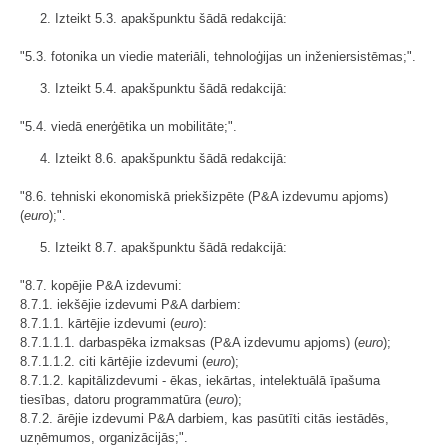
2. Izteikt 5.3. apakšpunktu šādā redakcijā:
"5.3. fotonika un viedie materiāli, tehnoloģijas un inženiersistēmas;".
3. Izteikt 5.4. apakšpunktu šādā redakcijā:
"5.4. viedā enerģētika un mobilitāte;".
4. Izteikt 8.6. apakšpunktu šādā redakcijā:
"8.6. tehniski ekonomiskā priekšizpēte (P&A izdevumu apjoms)
(
euro
);".
5. Izteikt 8.7. apakšpunktu šādā redakcijā:
"8.7. kopējie P&A izdevumi:
8.7.1. iekšējie izdevumi P&A darbiem:
8.7.1.1. kārtējie izdevumi (
euro
):
8.7.1.1.1. darbaspēka izmaksas (P&A izdevumu apjoms) (
euro
);
8.7.1.1.2. citi kārtējie izdevumi (
euro
);
8.7.1.2. kapitālizdevumi - ēkas, iekārtas, intelektuālā īpašuma
tiesības, datoru programmatūra (
euro
);
8.7.2. ārējie izdevumi P&A darbiem, kas pasūtīti citās iestādēs,
uzņēmumos, organizācijās;".