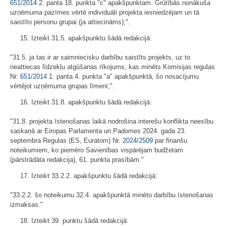
651/2014
2. panta 18. punkta "c" apakšpunktam. Grūtībās nonākuša
uzņēmuma pazīmes vērtē individuāli projekta iesniedzējam un tā
saistīto personu grupai (ja attiecināms);".
15. Izteikt 31.5. apakšpunktu šādā redakcijā:
"31.5. ja tas ir ar saimniecisku darbību saistīts projekts, uz to
neattiecas līdzekļu atgūšanas rīkojums, kas minēts Komisijas regulas
Nr.
651/2014
1. panta 4. punkta "a" apakšpunktā, šo nosacījumu
vērtējot uzņēmuma grupas līmenī;".
16. Izteikt 31.8. apakšpunktu šādā redakcijā:
"31.8. projekta īstenošanas laikā nodrošina interešu konflikta neesību
saskaņā ar Eiropas Parlamenta un Padomes 2024. gada 23.
septembra Regulas (ES, Euratom) Nr.
2024/2509
par finanšu
noteikumiem, ko piemēro Savienības vispārējam budžetam
(pārstrādāta redakcija), 61. punkta prasībām."
17. Izteikt 33.2.2. apakšpunktu šādā redakcijā:
"33.2.2. šo noteikumu 32.4. apakšpunktā minēto darbību īstenošanas
izmaksas."
18. Izteikt 39. punktu šādā redakcijā: