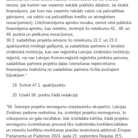
resursi, par kuriem nav saņemts nekāds publisks atbalsts, tai skaitā
finansējums, par kuru nav saņemts nekāds valsts vai pašvaldības
galvojums, vai valsts vai pašvaldības kredīts uz atvieglotiem
nosacījumiem). Līdzfinansējuma apmēru nosaka, ņemot vērā publiskā
finansējuma apmēru, kas noteikts, ievērojot šo noteikumu 42., 48. un
49. punkta un ​pielikuma nosacījumus;
39.3. sadarbības projekta ietvaros šo noteikumu 22.2. un 23.3.
apakšpunktā minētajā gadījumā, ja sadarbības partneris ir ārvalsts
zinātniskā institūcija, kas nav reģistrēta Latvijas zinātnisko institūciju
reģistrā, vai nav Latvijas Komercreģistrā reģistrēta juridiska persona,
sadarbības partnera projekta daļas īstenošanai nepieciešamo
finansējumu nodrošina no sadarbības partnera rīcībā esošajiem
līdzekļiem."
19. Svītrot 47.1. apakšpunktu.
20. Izteikt 56. punktu šādā redakcijā:
"56. Īstenojot projektu iesniegumu starptautisko ekspertīzi, Latvijas
Zinātnes padome nodrošina, ka, izvērtējot projektu iesniegumus, to
vidusposma un gala rezultātus, tiek izstrādāta kārtība, kādā projektu
iesniegumu izvērtēšanas procesā tiks nodrošināta konfidencialitātes
un interešu konflikta novēršanas prasību ievērošana atbilstoši Eiropas
Parlamenta un Padomes 2024. gada 23. septembra Regulas (ES,