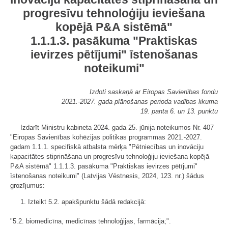
progresīvu tehnoloģiju ieviešana
kopējā P&A sistēmā"
1.1.1.3. pasākuma "Praktiskas
ievirzes pētījumi" īstenošanas
noteikumi"
Izdoti saskaņā ar Eiropas Savienības fondu
2021.-2027. gada plānošanas perioda vadības likuma
19. panta 6. un 13. punktu
Izdarīt Ministru kabineta 2024. gada 25. jūnija noteikumos Nr. 407
"Eiropas Savienības kohēzijas politikas programmas 2021.-2027.
gadam 1.1.1. specifiskā atbalsta mērķa "Pētniecības un inovāciju
kapacitātes stiprināšana un progresīvu tehnoloģiju ieviešana kopējā
P&A sistēmā" 1.1.1.3. pasākuma "Praktiskas ievirzes pētījumi"
īstenošanas noteikumi" (Latvijas Vēstnesis, 2024, 123. nr.) šādus
grozījumus:
1. Izteikt 5.2. apakšpunktu šādā redakcijā:
"5.2. biomedicīna, medicīnas tehnoloģijas, farmācija;".