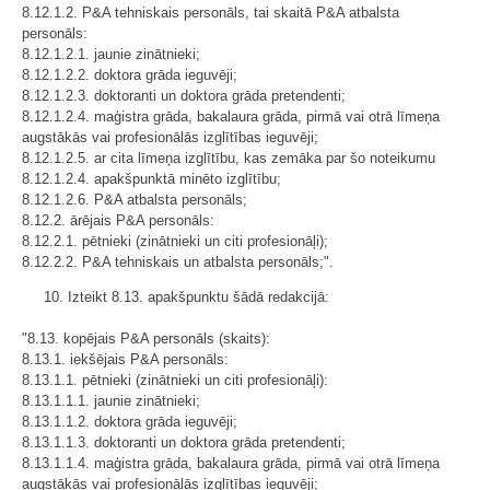
8.12.1.2. P&A tehniskais personāls, tai skaitā P&A atbalsta
personāls:
8.12.1.2.1. jaunie zinātnieki;
8.12.1.2.2. doktora grāda ieguvēji;
8.12.1.2.3. doktoranti un doktora grāda pretendenti;
8.12.1.2.4. maģistra grāda, bakalaura grāda, pirmā vai otrā līmeņa
augstākās vai profesionālās izglītības ieguvēji;
8.12.1.2.5. ar cita līmeņa izglītību, kas zemāka par šo noteikumu
8.12.1.2.4. apakšpunktā minēto izglītību;
8.12.1.2.6. P&A atbalsta personāls;
8.12.2. ārējais P&A personāls:
8.12.2.1. pētnieki (zinātnieki un citi profesionāļi);
8.12.2.2. P&A tehniskais un atbalsta personāls;".
10. Izteikt 8.13. apakšpunktu šādā redakcijā:
"8.13. kopējais P&A personāls (skaits):
8.13.1. iekšējais P&A personāls:
8.13.1.1. pētnieki (zinātnieki un citi profesionāļi):
8.13.1.1.1. jaunie zinātnieki;
8.13.1.1.2. doktora grāda ieguvēji;
8.13.1.1.3. doktoranti un doktora grāda pretendenti;
8.13.1.1.4. maģistra grāda, bakalaura grāda, pirmā vai otrā līmeņa
augstākās vai profesionālās izglītības ieguvēji;