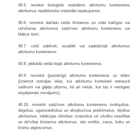
40.5. ievietot bioloģiski noārdāmo atkritumu konteineros
atkritumus neatbilstoša materiāla iepakojumos;
40.6. novietot dažādu veidu bīstamos un videi kaitīgos vai
ražošanas atkritumus sadzīves atkritumu konteineros vai
blakus tiem;
40.7. cieši sablīvēt, iesaldēt vai sadedzināt atkritumus
atkritumu konteineros;
40.8. jebkādā veidā bojāt atkritumu konteinerus;
40.9. novietot (pastāvīgi) atkritumu konteinerus uz ielām
(izņemot nomaļas ielas, kur atkritumu konteineri netraucē
satiksmi vai gājēju plūsmu, kā arī vietās, kur tas ir vienīgais
iespējamais risinājums);
40.10. novietot sadzīves atkritumu konteineros kvēlojošus,
degošus, ugunsnedrošus un eksplozīvus priekšmetus, šķidrus
atkritumus, infekcijas slimības izraisošus un cilvēku veselībai
un dzīvībai bīstamus atkritumus, ielu smiltis, zarus, koku un
krūmu atgriezumus;