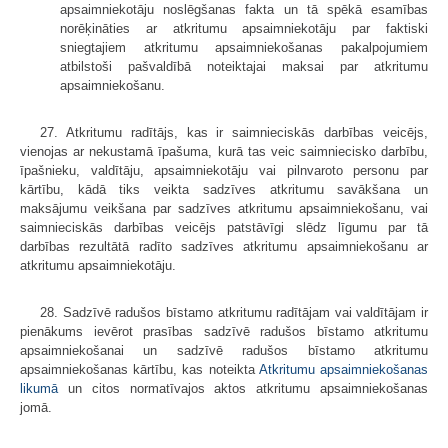
apsaimniekotāju noslēgšanas fakta un tā spēkā esamības
norēķināties ar atkritumu apsaimniekotāju par faktiski
sniegtajiem atkritumu apsaimniekošanas pakalpojumiem
atbilstoši pašvaldībā noteiktajai maksai par atkritumu
apsaimniekošanu.
27. Atkritumu radītājs, kas ir saimnieciskās darbības veicējs,
vienojas ar nekustamā īpašuma, kurā tas veic saimniecisko darbību,
īpašnieku, valdītāju, apsaimniekotāju vai pilnvaroto personu par
kārtību, kādā tiks veikta sadzīves atkritumu savākšana un
maksājumu veikšana par sadzīves atkritumu apsaimniekošanu, vai
saimnieciskās darbības veicējs patstāvīgi slēdz līgumu par tā
darbības rezultātā radīto sadzīves atkritumu apsaimniekošanu ar
atkritumu apsaimniekotāju.
28. Sadzīvē radušos bīstamo atkritumu radītājam vai valdītājam ir
pienākums ievērot prasības sadzīvē radušos bīstamo atkritumu
apsaimniekošanai un sadzīvē radušos bīstamo atkritumu
apsaimniekošanas kārtību, kas noteikta
Atkritumu apsaimniekošanas
likumā
un citos normatīvajos aktos atkritumu apsaimniekošanas
jomā.