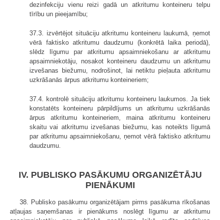
dezinfekciju vienu reizi gadā un atkritumu konteineru telpu
tīrību un pieejamību;
37.3. izvērtējot situāciju atkritumu konteineru laukumā, ņemot
vērā faktisko atkritumu daudzumu (konkrētā laika periodā),
slēdz līgumu par atkritumu apsaimniekošanu ar atkritumu
apsaimniekotāju, nosakot konteineru daudzumu un atkritumu
izvešanas biežumu, nodrošinot, lai netiktu pieļauta atkritumu
uzkrāšanās ārpus atkritumu konteineriem;
37.4. kontrolē situāciju atkritumu konteineru laukumos. Ja tiek
konstatēts konteineru pārpildījums un atkritumu uzkrāšanās
ārpus atkritumu konteineriem, maina atkritumu konteineru
skaitu vai atkritumu izvešanas biežumu, kas noteikts līgumā
par atkritumu apsaimniekošanu, ņemot vērā faktisko atkritumu
daudzumu.
IV. PUBLISKO PASĀKUMU ORGANIZĒTĀJU
PIENĀKUMI
38. Publisko pasākumu organizētājam pirms pasākuma rīkošanas
atļaujas saņemšanas ir pienākums noslēgt līgumu ar atkritumu