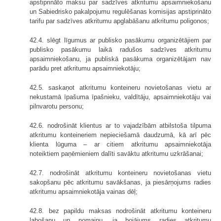
apstiprināto maksu par sadzīves atkritumu apsaimniekošanu
un Sabiedrisko pakalpojumu regulēšanas komisijas apstiprināto
tarifu par sadzīves atkritumu apglabāšanu atkritumu poligonos;
42.4. slēgt līgumus ar publisko pasākumu organizētājiem par
publisko pasākumu laikā radušos sadzīves atkritumu
apsaimniekošanu, ja publiskā pasākuma organizētājam nav
parādu pret atkritumu apsaimniekotāju;
42.5. saskaņot atkritumu konteineru novietošanas vietu ar
nekustamā īpašuma īpašnieku, valdītāju, apsaimniekotāju vai
pilnvarotu personu;
42.6. nodrošināt klientus ar to vajadzībām atbilstoša tilpuma
atkritumu konteineriem nepieciešamā daudzumā, kā arī pēc
klienta lūguma – ar citiem atkritumu apsaimniekotāja
noteiktiem paņēmieniem dalīti savāktu atkritumu uzkrāšanai;
42.7. nodrošināt atkritumu konteineru novietošanas vietu
sakopšanu pēc atkritumu savākšanas, ja piesārņojums radies
atkritumu apsaimniekotāja vainas dēļ;
42.8. bez papildu maksas nodrošināt atkritumu konteineru
labošanu un nomaiņu, ja bojājums radies atkritumu