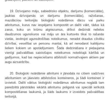
19. Dzīvojamo māju, sabiedrisko objektu, darījumu (komerciālās),
jauktas dzīvojamās un darījumu (komerciālās), ražošanas,
mazdārziņu teritorijās bioloģiski noārdāmos dārzu vai parku
atkritumus, kurus nav iespējams kompostēt un dalīti vākt, tādus kā
zarus, koku un krūmu atgriezumus, drīkst dedzināt nelielos
daudzumos ugunskuros vai māju un āra kurtuvēs tikai to rašanās
vietās, ievērojot ugunsdrošības noteikumus, neradot draudus cilvēku
dzīvībai, veselībai un personu mantai, kā arī nenodarot kaitējumu
lieliem kokiem un apstādījumiem. Šāda dedzināšana ir pieļaujama
vienīgi pašvaldības saistošajos noteikumos noteiktajā kārtībā un
gadījumos, kad tas nepieciešams atbilstoši normatīvajiem aktiem par
augu aizsardzību.
20. Bioloģiski noārdāmie atkritumi ir jānodala no citiem sadzīves
atkritumiem un jāievieto atbilstošos konteineros, ja šādi konteineri ir
izvietoti. Dalīti vāktus bioloģiski noārdāmus atkritumus nogādā tam
paredzētā pārstrādes iekārtā atkritumu poligonā vai speciāli ierīkotā
kompostēšanas laukumā, ja šāds laukums ir izveidots pašvaldības
teritorijā.