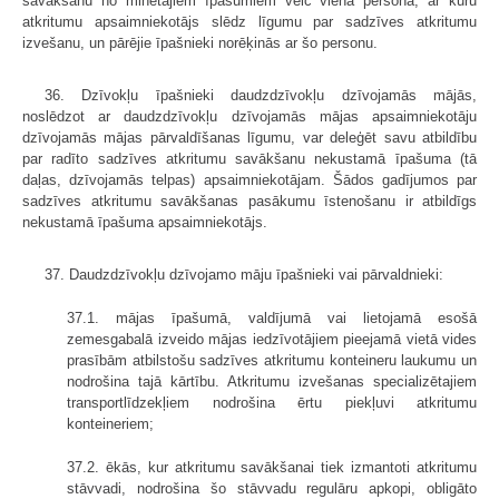
savākšanu no minētajiem īpašumiem veic viena persona, ar kuru
atkritumu apsaimniekotājs slēdz līgumu par sadzīves atkritumu
izvešanu, un pārējie īpašnieki norēķinās ar šo personu.
36. Dzīvokļu īpašnieki daudzdzīvokļu dzīvojamās mājās,
noslēdzot ar daudzdzīvokļu dzīvojamās mājas apsaimniekotāju
dzīvojamās mājas pārvaldīšanas līgumu, var deleģēt savu atbildību
par radīto sadzīves atkritumu savākšanu nekustamā īpašuma (tā
daļas, dzīvojamās telpas) apsaimniekotājam. Šādos gadījumos par
sadzīves atkritumu savākšanas pasākumu īstenošanu ir atbildīgs
nekustamā īpašuma apsaimniekotājs.
37. Daudzdzīvokļu dzīvojamo māju īpašnieki vai pārvaldnieki:
37.1. mājas īpašumā, valdījumā vai lietojamā esošā
zemesgabalā izveido mājas iedzīvotājiem pieejamā vietā vides
prasībām atbilstošu sadzīves atkritumu konteineru laukumu un
nodrošina tajā kārtību. Atkritumu izvešanas specializētajiem
transportlīdzekļiem nodrošina ērtu piekļuvi atkritumu
konteineriem;
37.2. ēkās, kur atkritumu savākšanai tiek izmantoti atkritumu
stāvvadi, nodrošina šo stāvvadu regulāru apkopi, obligāto