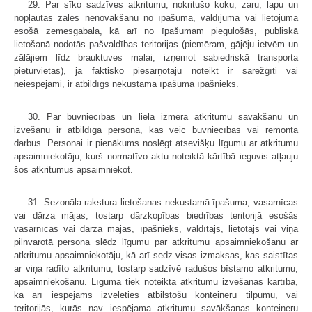
29. Par sīko sadzīves atkritumu, nokritušo koku, zaru, lapu un
nopļautās zāles nenovākšanu no īpašumā, valdījumā vai lietojumā
esošā zemesgabala, kā arī no īpašumam piegulošās, publiskā
lietošanā nodotās pašvaldības teritorijas (piemēram, gājēju ietvēm un
zālājiem līdz brauktuves malai, izņemot sabiedriskā transporta
pieturvietas), ja faktisko piesārņotāju noteikt ir sarežģīti vai
neiespējami, ir atbildīgs nekustamā īpašuma īpašnieks.
30. Par būvniecības un liela izmēra atkritumu savākšanu un
izvešanu ir atbildīga persona, kas veic būvniecības vai remonta
darbus. Personai ir pienākums noslēgt atsevišķu līgumu ar atkritumu
apsaimniekotāju, kurš normatīvo aktu noteiktā kārtībā ieguvis atļauju
šos atkritumus apsaimniekot.
31. Sezonāla rakstura lietošanas nekustamā īpašuma, vasarnīcas
vai dārza mājas, tostarp dārzkopības biedrības teritorijā esošās
vasarnīcas vai dārza mājas, īpašnieks, valdītājs, lietotājs vai viņa
pilnvarotā persona slēdz līgumu par atkritumu apsaimniekošanu ar
atkritumu apsaimniekotāju, kā arī sedz visas izmaksas, kas saistītas
ar viņa radīto atkritumu, tostarp sadzīvē radušos bīstamo atkritumu,
apsaimniekošanu. Līgumā tiek noteikta atkritumu izvešanas kārtība,
kā arī iespējams izvēlēties atbilstošu konteineru tilpumu, vai
teritorijās, kurās nav iespējama atkritumu savākšanas konteineru