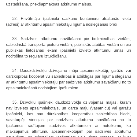
uzstādīšana, priekšapmaksas atkritumu maisus.
32. Privātmāju īpašnieki saskaņo konteineru atrašanās vietu
(adresi) ar atkritumu apsaimniekotāju līguma noslēgšanas brīdī.
33. Sadzīves atkritumu savākšanai pie tirdzniecības vietām,
sabiedriskā transporta pieturu vietām, publiskās atpūtas vietām un pie
publiskas lietošanas ēkām īpašnieki izvieto atkritumu urnas un
nodrošina to regulāru iztukšošanu.
34. Daudzdzīvokļu dzīvojamo māju apsaimniekotāji, garāžu vai
dārzkopības kooperatīvu sabiedrības ir atbildīgas par līguma slēgšanu
ar atkritumu apsaimniekotāju par sadzīves atkritumu savākšanu no to
apsaimniekošanā nodotajiem īpašumiem.
35. Dzīvokļu īpašnieki daudzdzīvokļu dzīvojamās mājās, kurām
nav izvēlēts apsaimniekotājs, un dārza māju (vasarnīcu) vai garāžu
īpašnieki, kas nav dārzkopības kooperatīvu sabiedrības biedri,
savstarpēji vienojas par sadzīves atkritumu savākšanu no to
īpašumos radītajiem sadzīves atkritumiem ar noteikumu, ka
maksājumus atkritumu apsaimniekotājam par sadzīves atkritumu