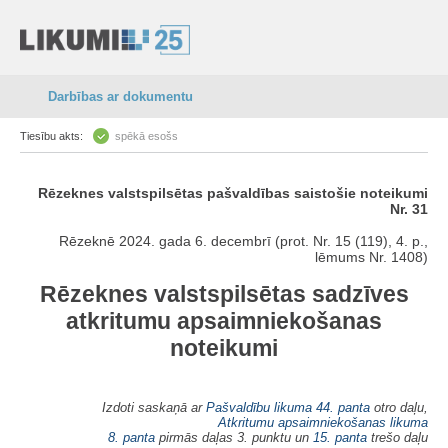
Darbības ar dokumentu
Tiesību akts:
spēkā esošs
Rēzeknes valstspilsētas pašvaldības saistošie noteikumi
Nr. 31
Rēzeknē 2024. gada 6. decembrī (prot. Nr. 15 (119), 4. p.,
lēmums Nr. 1408)
Rēzeknes valstspilsētas sadzīves
atkritumu apsaimniekošanas
noteikumi
Izdoti saskaņā ar
Pašvaldību likuma
44. panta
otro daļu,
Atkritumu apsaimniekošanas likuma
8. panta
pirmās daļas 3. punktu un
15. panta
trešo daļu