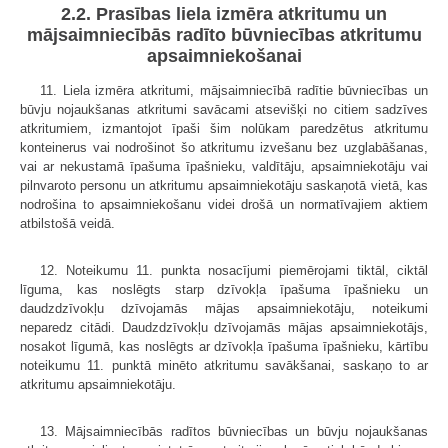
2.2. Prasības liela izmēra atkritumu un
mājsaimniecībās radīto būvniecības atkritumu
apsaimniekošanai
11. Liela izmēra atkritumi, mājsaimniecībā radītie būvniecības un
būvju nojaukšanas atkritumi savācami atsevišķi no citiem sadzīves
atkritumiem, izmantojot īpaši šim nolūkam paredzētus atkritumu
konteinerus vai nodrošinot šo atkritumu izvešanu bez uzglabāšanas,
vai ar nekustamā īpašuma īpašnieku, valdītāju, apsaimniekotāju vai
pilnvaroto personu un atkritumu apsaimniekotāju saskaņotā vietā, kas
nodrošina to apsaimniekošanu videi drošā un normatīvajiem aktiem
atbilstošā veidā.
12. Noteikumu 11. punkta nosacījumi piemērojami tiktāl, ciktāl
līguma, kas noslēgts starp dzīvokļa īpašuma īpašnieku un
daudzdzīvokļu dzīvojamās mājas apsaimniekotāju, noteikumi
neparedz citādi. Daudzdzīvokļu dzīvojamās mājas apsaimniekotājs,
nosakot līgumā, kas noslēgts ar dzīvokļa īpašuma īpašnieku, kārtību
noteikumu 11. punktā minēto atkritumu savākšanai, saskaņo to ar
atkritumu apsaimniekotāju.
13. Mājsaimniecībās radītos būvniecības un būvju nojaukšanas