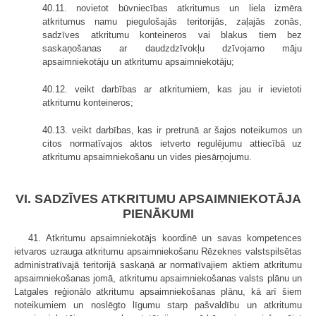
40.11. novietot būvniecības atkritumus un liela izmēra
atkritumus namu piegulošajās teritorijās, zaļajās zonās,
sadzīves atkritumu konteineros vai blakus tiem bez
saskaņošanas ar daudzdzīvokļu dzīvojamo māju
apsaimniekotāju un atkritumu apsaimniekotāju;
40.12. veikt darbības ar atkritumiem, kas jau ir ievietoti
atkritumu konteineros;
40.13. veikt darbības, kas ir pretrunā ar šajos noteikumos un
citos normatīvajos aktos ietverto regulējumu attiecībā uz
atkritumu apsaimniekošanu un vides piesārņojumu.
VI. SADZĪVES ATKRITUMU APSAIMNIEKOTĀJA
PIENĀKUMI
41. Atkritumu apsaimniekotājs koordinē un savas kompetences
ietvaros uzrauga atkritumu apsaimniekošanu Rēzeknes valstspilsētas
administratīvajā teritorijā saskaņā ar normatīvajiem aktiem atkritumu
apsaimniekošanas jomā, atkritumu apsaimniekošanas valsts plānu un
Latgales reģionālo atkritumu apsaimniekošanas plānu, kā arī šiem
noteikumiem un noslēgto līgumu starp pašvaldību un atkritumu