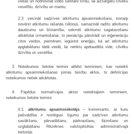
vietās un nodrošināt vides sanitāro tīrību, lai aizsargātu cilvēku
veselību, dzīvību un mantu;
2.3. veicināt sadzīves atkritumu apsaimniekošanu, tostarp
novērst atkritumu rašanās cēloņus, samazināt radīto atkritumu
daudzumu un bīstamību, sekmēt atkritumu sagatavošanu
atkārtotai izmantošanai, to pienācīgu pārstrādi un reģenerāciju
citos veidos, piemēram, iegūstot enerģiju, kā arī atkritumu
apglabāšanu tādā veidā, lai netiktu apdraudēta vide, cilvēku
dzīvība un veselība.
3. Noteikumos lietotie termini atbilst terminiem, kas noteikti
atkritumu apsaimniekošanas jomas tiesību aktos, to definīcijas
noteikumos netiek atkārtotas.
4. Papildus normatīvajos aktos noteiktajiem terminiem,
noteikumos lietotie termini:
4.1.
atkritumu apsaimniekotājs
– komersants, ar kuru
pašvaldība ir noslēgusi līgumu par sadzīves atkritumu
savākšanu, pārvadāšanu, pārkraušanu, šķirošanu un
uzglabāšanu Rēzeknes valstspilsētas administratīvajā
teritorijā;