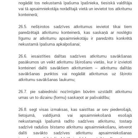
nogādāt tos nekustamā īpašuma īpašnieka, tiesiskā valdītāja
vai tā apsaimniekotāja norādītajā vietā un ievietot tos atkritumu
konteinerā;
26.5. nešķirotos sadzīves atkritumus ievietot tikai tiem
paredzētajā atkritumu konteinerā, kas saskaņā ar noslēgto
līgumu ar atkritumu apsaimniekotāju ir paredzēts konkrētā
nekustamā īpašuma apkalpošanai;
26.6. iesaistīties dalītas sadzīves atkritumu savākšanas
pasākumos un veikt atkritumu šķirošanu vietās, kur ir izvietoti
konteineri dalīti savāktiem atkritumiem – atkritumu dalītās
savākšanas punktos vai nogādāt atkritumus uz šķiroto
atkritumu savākšanas laukumu;
26.7. pie sabiedriski nozīmīgām būvēm uzstādīt atkritumu
urnas un to dizainu (formu) saskaņot ar pašvaldību;
26.8. segt visas izmaksas, kas saistītas ar sev piederošajā,
lietojumā, valdījumā vai apsaimniekošanā esošajā
nekustamajā īpašumā radīto sadzīves atkritumu, tostarp
sadzīvē radušos bīstamo atkritumu apsaimniekošanu, ietverot
dalīti savākto sadzīves atkritumu apsaimniekošanas