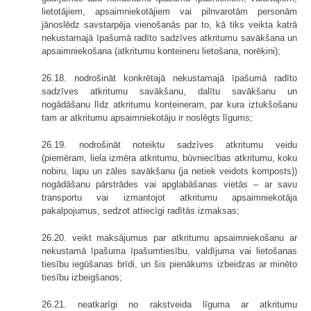
lietotājiem, apsaimniekotājiem vai pilnvarotām personām
jānoslēdz savstarpēja vienošanās par to, kā tiks veikta katrā
nekustamajā īpašumā radīto sadzīves atkritumu savākšana un
apsaimniekošana (atkritumu konteineru lietošana, norēķini);
26.18. nodrošināt konkrētajā nekustamajā īpašumā radīto
sadzīves atkritumu savākšanu, dalītu savākšanu un
nogādāšanu līdz atkritumu konteineram, par kura iztukšošanu
tam ar atkritumu apsaimniekotāju ir noslēgts līgums;
26.19. nodrošināt noteiktu sadzīves atkritumu veidu
(piemēram, liela izmēra atkritumu, būvniecības atkritumu, koku
nobiru, lapu un zāles savākšanu (ja netiek veidots komposts))
nogādāšanu pārstrādes vai apglabāšanas vietās – ar savu
transportu vai izmantojot atkritumu apsaimniekotāja
pakalpojumus, sedzot attiecīgi radītās izmaksas;
26.20. veikt maksājumus par atkritumu apsaimniekošanu ar
nekustamā īpašuma īpašumtiesību, valdījuma vai lietošanas
tiesību iegūšanas brīdi, un šis pienākums izbeidzas ar minēto
tiesību izbeigšanos;
26.21. neatkarīgi no rakstveida līguma ar atkritumu