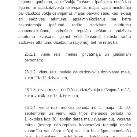
(izņemot gadījumu, ja dzīvokļa īpašuma īpašnieks noslēdzis
līgumu ar daudzdzīvokļu dzīvojamās mājas apsaimniekotāju
par daudzdzīvokļu dzīvojamās mājas pārvaldīšanu, kas iekļauj
arī sadzīves atkritumu apsaimniekošanu) par katrā
nekustamajā īpašumā radīto sadzīves atkritumu
apsaimniekošanu, nodrošinot regulāru nešķiroto sadzīves
atkritumu izvešanu, ņemot vērā īpašumā faktiski radīto
sadzīves atkritumu daudzumu (apjomu), bet ne retāk kā:
26.1.1. vienu reizi mēnesī privātmājā un juridiskām
personām;
26.1.2. vienu reizi nedēļā daudzdzīvokļu dzīvojamā mājā,
kur ir līdz 12 dzīvokļiem;
26.1.3. divas reizes nedēļā daudzdzīvokļu dzīvojamā mājā,
kur ir vairāk par 12 dzīvokļiem;
26.1.4. vienu reizi mēnesī periodā no 1. maija līdz 30.
septembrim un vienu reizi trijos mēnešos periodā no
1. oktobra līdz 30. aprīlim dārza māju (vasarnīcu), vasaras
mītņu (tostarp dārzkopības kooperatīvu teritorijā esošo
vasarnīcu vai dārza māju) vai citu īslaicīgas apmešanās
ēku īpašniekiem, valdītājiem, lietotājiem vai viņu