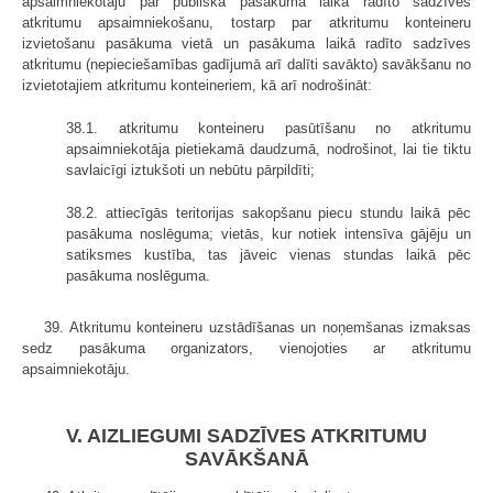
apsaimniekotāju par publiskā pasākuma laikā radīto sadzīves
atkritumu apsaimniekošanu, tostarp par atkritumu konteineru
izvietošanu pasākuma vietā un pasākuma laikā radīto sadzīves
atkritumu (nepieciešamības gadījumā arī dalīti savākto) savākšanu no
izvietotajiem atkritumu konteineriem, kā arī nodrošināt:
38.1. atkritumu konteineru pasūtīšanu no atkritumu
apsaimniekotāja pietiekamā daudzumā, nodrošinot, lai tie tiktu
savlaicīgi iztukšoti un nebūtu pārpildīti;
38.2. attiecīgās teritorijas sakopšanu piecu stundu laikā pēc
pasākuma noslēguma; vietās, kur notiek intensīva gājēju un
satiksmes kustība, tas jāveic vienas stundas laikā pēc
pasākuma noslēguma.
39. Atkritumu konteineru uzstādīšanas un noņemšanas izmaksas
sedz pasākuma organizators, vienojoties ar atkritumu
apsaimniekotāju.
V. AIZLIEGUMI SADZĪVES ATKRITUMU
SAVĀKŠANĀ