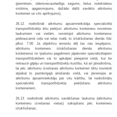
(piemēram, ūdensnecaurlaidīgs segums, lietus notekūdeņu
sistēma, apgaismojums, dažādu dalīti savākto atkritumu
konteineri un cits aprīkojums);
26.12. nodrošināt atkritumu apsaimniekotāja specializētā
transportlīdzekļa ērtu piekļuvi atkritumu konteineru novietnes
laukumiem vai vietām, novietojot atkritumu konteinerus
piebraucamā ceļa vai ielas malā, to iztukšošanas dienās līdz
plkst. 7.00. Ja objektīvu iemeslu dēļ tas nav iespējams,
atkritumu konteineru iztukšošanas dienās atkritumu
konteinerus no īpašumu pagalmiem jāpārvieto specializētajiem
transportlīdzekļiem vai to apkalpei pieejamā vietā, kur tie
netraucē gājēju un transportlīdzekļu kustību, kā arī jānodrošina,
lai pēc atkritumu izvešanas atkritumu konteineri tiktu novietoti
atpakaļ to pastāvīgajā atrašanās vietā, vai jāvienojas ar
atkritumu apsaimniekotāju par citu kārtību, lai nodrošinātu
specializētā transportlīdzekļa piekļūšanu atkritumu
konteineriem;
26.13. nodrošināt atkritumu savākšanas laukuma (atkritumu
konteineru izvešanas vietas) sakopšanu pēc konteineru
iztukšošanas;