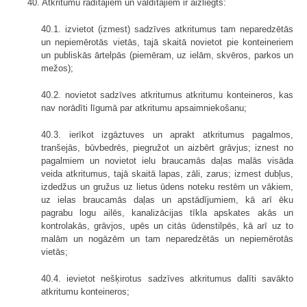
40. Atkritumu radītājiem un valdītājiem ir aizliegts:
40.1. izvietot (izmest) sadzīves atkritumus tam neparedzētās
un nepiemērotās vietās, tajā skaitā novietot pie konteineriem
un publiskās ārtelpās (piemēram, uz ielām, skvēros, parkos un
mežos);
40.2. novietot sadzīves atkritumus atkritumu konteineros, kas
nav norādīti līgumā par atkritumu apsaimniekošanu;
40.3. ierīkot izgāztuves un aprakt atkritumus pagalmos,
tranšejās, būvbedrēs, piegružot un aizbērt grāvjus; iznest no
pagalmiem un novietot ielu braucamās daļas malās visāda
veida atkritumus, tajā skaitā lapas, zāli, zarus; izmest dubļus,
izdedžus un gružus uz lietus ūdens noteku restēm un vākiem,
uz ielas braucamās daļas un apstādījumiem, kā arī ēku
pagrabu logu ailēs, kanalizācijas tīkla apskates akās un
kontrolakās, grāvjos, upēs un citās ūdenstilpēs, kā arī uz to
malām un nogāzēm un tam neparedzētās un nepiemērotās
vietās;
40.4. ievietot nešķirotus sadzīves atkritumus dalīti savākto
atkritumu konteineros;