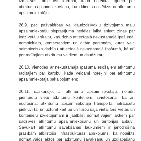
izmaksas, atbilstoši kārtībai, kāda noteikta līgumā par
atkritumu apsaimniekošanu, kuru klients noslēdzis ar atkritumu
apsaimniekotāju;
26.9. pēc pašvaldības vai daudzdzīvokļu dzīvojamo māju
apsaimniekotāju pieprasījuma nedēļas laikā sniegt ziņas par
iedzīvotāju skaitu, kas dzīvo attiecīgajā nekustamajā īpašumā,
nomniekiem, komersantiem un citām personām, kuras veic
saimniecisko darbību attiecīgajā nekustamajā īpašumā, kā arī
par radītajiem atkritumu veidiem un daudzumu;
26.10. vienoties ar nekustamajā īpašumā esošajiem atkritumu
radītājiem par kārtību, kādā veicami norēķini par atkritumu
apsaimniekotāja pakalpojumiem;
26.11. saskaņojot ar atkritumu apsaimniekotāju, norādīt
piemērotu vietu atkritumu konteineru izvietošanai, kā arī
nodrošināt atkritumu apsaimniekotāja transporta netraucētu
piekļuvi tai un uzturēt kārtību un tīrību šajā vietā. Šīs vietas un
konteineru izvietojumam ir jāatbilst normatīvajiem aktiem par
sadzīves atkritumu apsaimniekošanu un teritorijas apbūvi.
Savukārt atkritumu savākšanas laukumiem ir jānodrošina
prasībām atbilstošs infrastruktūras aprīkojums, kā noteikts
normatīvajos aktos par atkritumu savākšanu un uzglabāšanu