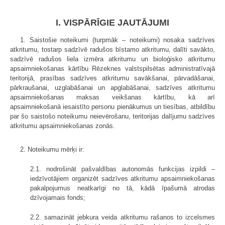
I. VISPĀRĪGIE JAUTĀJUMI
1. Saistošie noteikumi (turpmāk – noteikumi) nosaka sadzīves
atkritumu, tostarp sadzīvē radušos bīstamo atkritumu, dalīti savākto,
sadzīvē radušos liela izmēra atkritumu un bioloģisko atkritumu
apsaimniekošanas kārtību Rēzeknes valstspilsētas administratīvajā
teritorijā, prasības sadzīves atkritumu savākšanai, pārvadāšanai,
pārkraušanai, uzglabāšanai un apglabāšanai, sadzīves atkritumu
apsaimniekošanas maksas veikšanas kārtību, kā arī
apsaimniekošanā iesaistīto personu pienākumus un tiesības, atbildību
par šo saistošo noteikumu neievērošanu, teritorijas dalījumu sadzīves
atkritumu apsaimniekošanas zonās.
2. Noteikumu mērķi ir:
2.1. nodrošināt pašvaldības autonomās funkcijas izpildi –
iedzīvotājiem organizēt sadzīves atkritumu apsaimniekošanas
pakalpojumus neatkarīgi no tā, kādā īpašumā atrodas
dzīvojamais fonds;
2.2. samazināt jebkura veida atkritumu rašanos to izcelsmes