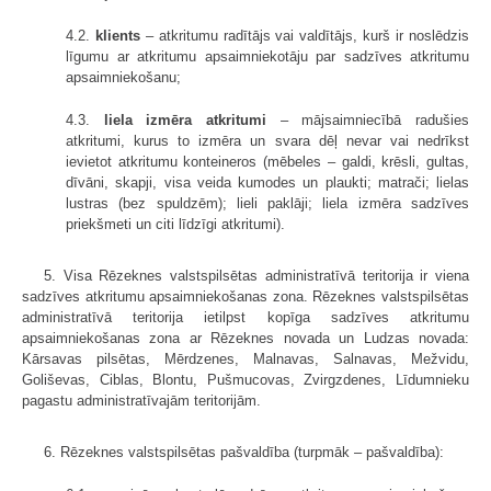
4.2.
klients
– atkritumu radītājs vai valdītājs, kurš ir noslēdzis
līgumu ar atkritumu apsaimniekotāju par sadzīves atkritumu
apsaimniekošanu;
4.3.
liela izmēra atkritumi
– mājsaimniecībā radušies
atkritumi, kurus to izmēra un svara dēļ nevar vai nedrīkst
ievietot atkritumu konteineros (mēbeles – galdi, krēsli, gultas,
dīvāni, skapji, visa veida kumodes un plaukti; matrači; lielas
lustras (bez spuldzēm); lieli paklāji; liela izmēra sadzīves
priekšmeti un citi līdzīgi atkritumi).
5. Visa Rēzeknes valstspilsētas administratīvā teritorija ir viena
sadzīves atkritumu apsaimniekošanas zona. Rēzeknes valstspilsētas
administratīvā teritorija ietilpst kopīga sadzīves atkritumu
apsaimniekošanas zona ar Rēzeknes novada un Ludzas novada:
Kārsavas pilsētas, Mērdzenes, Malnavas, Salnavas, Mežvidu,
Goliševas, Ciblas, Blontu, Pušmucovas, Zvirgzdenes, Līdumnieku
pagastu administratīvajām teritorijām.
6. Rēzeknes valstspilsētas pašvaldība (turpmāk – pašvaldība):