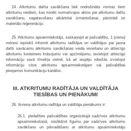
24. Atkritumu dalīta savākšana tiek nodrošināta vismaz tiem
atkritumu veidiem, kas minēti normatīvajos aktos par atkritumu dalītu
savākšanu, sagatavošanu atkārtotai izmantošanai, pārstrādi un
materiālu reģenerāciju.
25. Atkritumu apsaimniekotājs, saskaņojot ar pašvaldību, 1 (vienu)
mēnesi iepriekš informē atkritumu radītājus un valdītājus par jauna
dalīti savācamu atkritumu savākšanas veida ieviešanu un attiecīgo
atkritumu konteineru krāsojumu vai apzīmējumu, ievietojot attiecīgo
informāciju savā tīmekļa vietnē, kā arī iespēju robežās izvietojot
informāciju citos atkritumu apsaimniekotājam vai pašvaldībai
pieejamos komunikāciju kanālos.
III. ATKRITUMU RADĪTĀJA UN VALDĪTĀJA
TIESĪBAS UN PIENĀKUMI
26. Ikviena atkritumu radītāja un valdītāja pienākums ir:
26.1. piedalīties pašvaldības organizētajā sadzīves atkritumu
apsaimniekošanā, noslēdzot līgumu par sadzīves atkritumu
savākšanu un pārvadāšanu ar atkritumu apsaimniekotāju