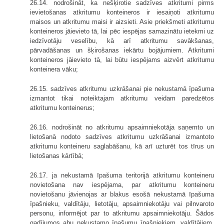
26.14. nodrošināt, ka nešķirotie sadzīves atkritumi pirms
ievietošanas atkritumu konteineros ir iesaiņoti atkritumu
maisos un atkritumu maisi ir aizsieti. Asie priekšmeti atkritumu
konteineros jāievieto tā, lai pēc iespējas samazinātu ietekmi uz
iedzīvotāju veselību, kā arī atkritumu savākšanas,
pārvadāšanas un šķirošanas iekārtu bojājumiem. Atkritumi
konteineros jāievieto tā, lai būtu iespējams aizvērt atkritumu
konteinera vāku;
26.15. sadzīves atkritumu uzkrāšanai pie nekustamā īpašuma
izmantot tikai noteiktajam atkritumu veidam paredzētos
atkritumu konteinerus;
26.16. nodrošināt no atkritumu apsaimniekotāja saņemto un
lietošanā nodoto sadzīves atkritumu uzkrāšanai izmantoto
atkritumu konteineru saglabāšanu, kā arī uzturēt tos tīrus un
lietošanas kārtībā;
26.17. ja nekustamā īpašuma teritorijā atkritumu konteineru
novietošana nav iespējama, par atkritumu konteineru
novietošanu jāvienojas ar blakus esošā nekustamā īpašuma
īpašnieku, valdītāju, lietotāju, apsaimniekotāju vai pilnvaroto
personu, informējot par to atkritumu apsaimniekotāju. Šādos
gadījumos abu nekustamo īpašumu īpašniekiem, valdītājiem,