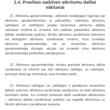
2.4. Prasības sadzīves atkritumu dalītai
vākšanai
21. Atkritumu apsaimniekotājs, atbilstoši noslēgtajam līgumam par
atkritumu apsaimniekošanu ar pašvaldību, nodrošina atkritumu
radītājiem un valdītājiem iespēju iesaistīties atkritumu dalītās
vākšanas sistēmā un izmantot šim nolūkam paredzētos atkritumu
dalītās savākšanas punktus, šķiroto atkritumu savākšanas laukumus
vai bioloģisko atkritumu savākšanas sistēmu, kuru izveidojis
atkritumu apsaimniekotājs, kā arī iesaistīties atkritumu
apsaimniekotāja rīkotajās akcijās vai izmantot citus atkritumu
apsaimniekotāja piedāvātos pakalpojumus.
22. Atkritumu apsaimniekotājs nosaka prasības atkritumu dalītai
savākšanai un informē par tām atkritumu radītājus un valdītājus,
ievietojot attiecīgo informāciju savā tīmekļa vietnē.
23. Atkritumu radītājam un valdītājam ir pienākums iesaistīties
dalītas sadzīves atkritumu savākšanas pasākumos un veikt atkritumu
šķirošanu vietās, kur izvietoti konteineri dalīti savāktiem atkritumiem
– atkritumu dalītās savākšanas punktos vai nogādāt atkritumus uz
šķiroto atkritumu savākšanas laukumu.