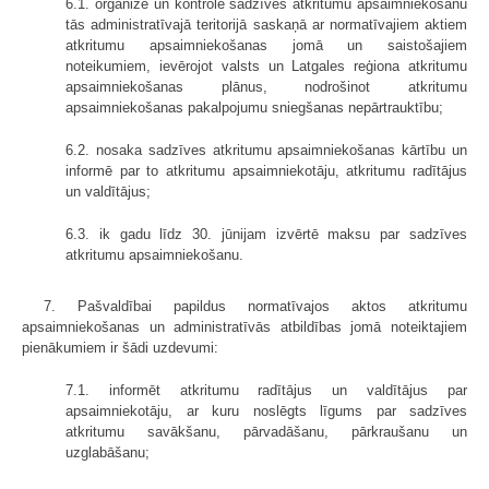
6.1. organizē un kontrolē sadzīves atkritumu apsaimniekošanu
tās administratīvajā teritorijā saskaņā ar normatīvajiem aktiem
atkritumu apsaimniekošanas jomā un saistošajiem
noteikumiem, ievērojot valsts un Latgales reģiona atkritumu
apsaimniekošanas plānus, nodrošinot atkritumu
apsaimniekošanas pakalpojumu sniegšanas nepārtrauktību;
6.2. nosaka sadzīves atkritumu apsaimniekošanas kārtību un
informē par to atkritumu apsaimniekotāju, atkritumu radītājus
un valdītājus;
6.3. ik gadu līdz 30. jūnijam izvērtē maksu par sadzīves
atkritumu apsaimniekošanu.
7. Pašvaldībai papildus normatīvajos aktos atkritumu
apsaimniekošanas un administratīvās atbildības jomā noteiktajiem
pienākumiem ir šādi uzdevumi:
7.1. informēt atkritumu radītājus un valdītājus par
apsaimniekotāju, ar kuru noslēgts līgums par sadzīves
atkritumu savākšanu, pārvadāšanu, pārkraušanu un
uzglabāšanu;