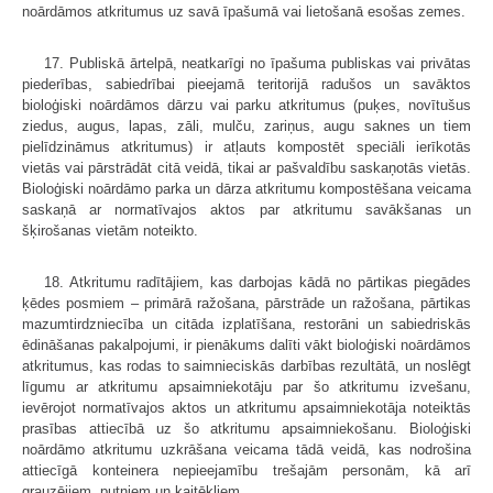
noārdāmos atkritumus uz savā īpašumā vai lietošanā esošas zemes.
17. Publiskā ārtelpā, neatkarīgi no īpašuma publiskas vai privātas
piederības, sabiedrībai pieejamā teritorijā radušos un savāktos
bioloģiski noārdāmos dārzu vai parku atkritumus (puķes, novītušus
ziedus, augus, lapas, zāli, mulču, zariņus, augu saknes un tiem
pielīdzināmus atkritumus) ir atļauts kompostēt speciāli ierīkotās
vietās vai pārstrādāt citā veidā, tikai ar pašvaldību saskaņotās vietās.
Bioloģiski noārdāmo parka un dārza atkritumu kompostēšana veicama
saskaņā ar normatīvajos aktos par atkritumu savākšanas un
šķirošanas vietām noteikto.
18. Atkritumu radītājiem, kas darbojas kādā no pārtikas piegādes
ķēdes posmiem – primārā ražošana, pārstrāde un ražošana, pārtikas
mazumtirdzniecība un citāda izplatīšana, restorāni un sabiedriskās
ēdināšanas pakalpojumi, ir pienākums dalīti vākt bioloģiski noārdāmos
atkritumus, kas rodas to saimnieciskās darbības rezultātā, un noslēgt
līgumu ar atkritumu apsaimniekotāju par šo atkritumu izvešanu,
ievērojot normatīvajos aktos un atkritumu apsaimniekotāja noteiktās
prasības attiecībā uz šo atkritumu apsaimniekošanu. Bioloģiski
noārdāmo atkritumu uzkrāšana veicama tādā veidā, kas nodrošina
attiecīgā konteinera nepieejamību trešajām personām, kā arī
grauzējiem, putniem un kaitēkļiem.