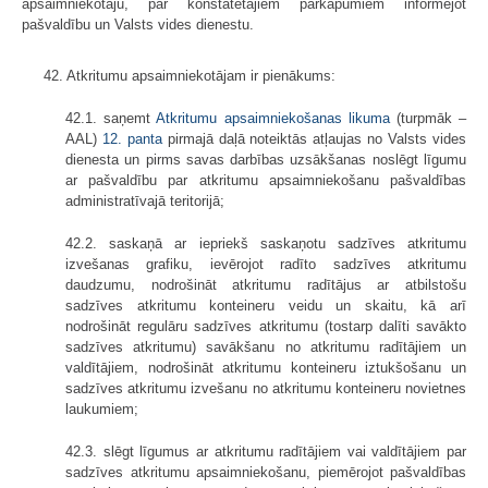
apsaimniekotāju, par konstatētajiem pārkāpumiem informējot
pašvaldību un Valsts vides dienestu.
42. Atkritumu apsaimniekotājam ir pienākums:
42.1. saņemt
Atkritumu apsaimniekošanas likuma
(turpmāk –
AAL)
12. panta
pirmajā daļā noteiktās atļaujas no Valsts vides
dienesta un pirms savas darbības uzsākšanas noslēgt līgumu
ar pašvaldību par atkritumu apsaimniekošanu pašvaldības
administratīvajā teritorijā;
42.2. saskaņā ar iepriekš saskaņotu sadzīves atkritumu
izvešanas grafiku, ievērojot radīto sadzīves atkritumu
daudzumu, nodrošināt atkritumu radītājus ar atbilstošu
sadzīves atkritumu konteineru veidu un skaitu, kā arī
nodrošināt regulāru sadzīves atkritumu (tostarp dalīti savākto
sadzīves atkritumu) savākšanu no atkritumu radītājiem un
valdītājiem, nodrošināt atkritumu konteineru iztukšošanu un
sadzīves atkritumu izvešanu no atkritumu konteineru novietnes
laukumiem;
42.3. slēgt līgumus ar atkritumu radītājiem vai valdītājiem par
sadzīves atkritumu apsaimniekošanu, piemērojot pašvaldības