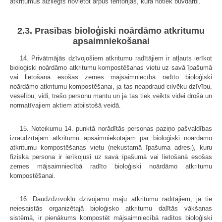
atkritumus aizliegts novietot ārpus teritorijas, kurā notiek būvdarbi.
2.3. Prasības bioloģiski noārdāmo atkritumu
apsaimniekošanai
14. Privātmājās dzīvojošiem atkritumu radītājiem ir atļauts ierīkot
bioloģiski noārdāmo atkritumu kompostēšanas vietu uz savā īpašumā
vai lietošanā esošas zemes mājsaimniecībā radīto bioloģiski
noārdāmo atkritumu kompostēšanai, ja tas neapdraud cilvēku dzīvību,
veselību, vidi, trešo personu mantu un ja tas tiek veikts videi drošā un
normatīvajiem aktiem atbilstošā veidā.
15. Noteikumu 14. punktā norādītās personas paziņo pašvaldības
izraudzītajam atkritumu apsaimniekotājam par bioloģiski noārdāmo
atkritumu kompostēšanas vietu (nekustamā īpašuma adresi), kuru
fiziska persona ir ierīkojusi uz savā īpašumā vai lietošanā esošas
zemes mājsaimniecībā radīto bioloģiski noārdāmo atkritumu
kompostēšanai.
16. Daudzdzīvokļu dzīvojamo māju atkritumu radītājiem, ja tie
neiesaistās organizētajā bioloģisko atkritumu dalītās vākšanas
sistēmā, ir pienākums kompostēt mājsaimniecībā radītos bioloģiski