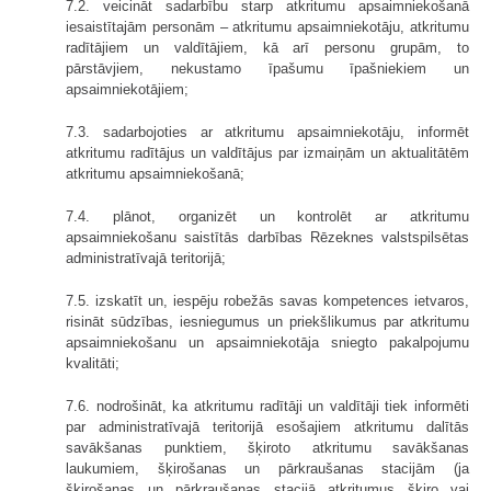
7.2. veicināt sadarbību starp atkritumu apsaimniekošanā
iesaistītajām personām – atkritumu apsaimniekotāju, atkritumu
radītājiem un valdītājiem, kā arī personu grupām, to
pārstāvjiem, nekustamo īpašumu īpašniekiem un
apsaimniekotājiem;
7.3. sadarbojoties ar atkritumu apsaimniekotāju, informēt
atkritumu radītājus un valdītājus par izmaiņām un aktualitātēm
atkritumu apsaimniekošanā;
7.4. plānot, organizēt un kontrolēt ar atkritumu
apsaimniekošanu saistītās darbības Rēzeknes valstspilsētas
administratīvajā teritorijā;
7.5. izskatīt un, iespēju robežās savas kompetences ietvaros,
risināt sūdzības, iesniegumus un priekšlikumus par atkritumu
apsaimniekošanu un apsaimniekotāja sniegto pakalpojumu
kvalitāti;
7.6. nodrošināt, ka atkritumu radītāji un valdītāji tiek informēti
par administratīvajā teritorijā esošajiem atkritumu dalītās
savākšanas punktiem, šķiroto atkritumu savākšanas
laukumiem, šķirošanas un pārkraušanas stacijām (ja
šķirošanas un pārkraušanas stacijā atkritumus šķiro vai