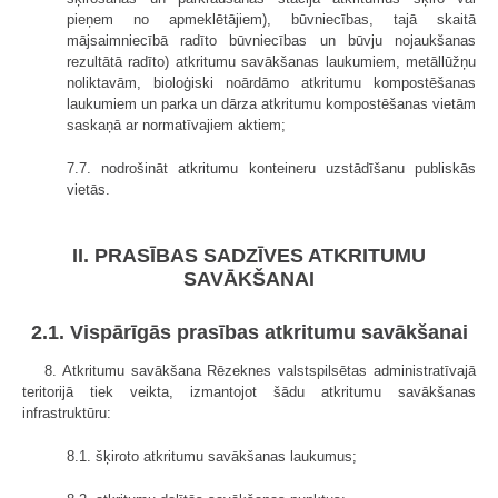
pieņem no apmeklētājiem), būvniecības, tajā skaitā
mājsaimniecībā radīto būvniecības un būvju nojaukšanas
rezultātā radīto) atkritumu savākšanas laukumiem, metāllūžņu
noliktavām, bioloģiski noārdāmo atkritumu kompostēšanas
laukumiem un parka un dārza atkritumu kompostēšanas vietām
saskaņā ar normatīvajiem aktiem;
7.7. nodrošināt atkritumu konteineru uzstādīšanu publiskās
vietās.
II. PRASĪBAS SADZĪVES ATKRITUMU
SAVĀKŠANAI
2.1. Vispārīgās prasības atkritumu savākšanai
8. Atkritumu savākšana Rēzeknes valstspilsētas administratīvajā
teritorijā tiek veikta, izmantojot šādu atkritumu savākšanas
infrastruktūru:
8.1. šķiroto atkritumu savākšanas laukumus;