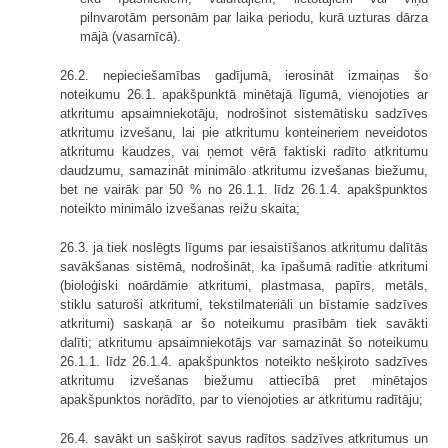
pilnvarotām personām par laika periodu, kurā uzturas dārza
mājā (vasarnīcā).
26.2. nepieciešamības gadījumā, ierosināt izmaiņas šo
noteikumu 26.1. apakšpunktā minētajā līgumā, vienojoties ar
atkritumu apsaimniekotāju, nodrošinot sistemātisku sadzīves
atkritumu izvešanu, lai pie atkritumu konteineriem neveidotos
atkritumu kaudzes, vai ņemot vērā faktiski radīto atkritumu
daudzumu, samazināt minimālo atkritumu izvešanas biežumu,
bet ne vairāk par 50 % no 26.1.1. līdz 26.1.4. apakšpunktos
noteikto minimālo izvešanas reižu skaita;
26.3. ja tiek noslēgts līgums par iesaistīšanos atkritumu dalītās
savākšanas sistēmā, nodrošināt, ka īpašumā radītie atkritumi
(bioloģiski noārdāmie atkritumi, plastmasa, papīrs, metāls,
stiklu saturoši atkritumi, tekstilmateriāli un bīstamie sadzīves
atkritumi) saskaņā ar šo noteikumu prasībām tiek savākti
dalīti; atkritumu apsaimniekotājs var samazināt šo noteikumu
26.1.1. līdz 26.1.4. apakšpunktos noteikto nešķiroto sadzīves
atkritumu izvešanas biežumu attiecībā pret minētajos
apakšpunktos norādīto, par to vienojoties ar atkritumu radītāju;
26.4. savākt un sašķirot savus radītos sadzīves atkritumus un