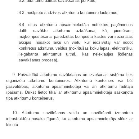
8.2. atkritumu dalītās savākšanas punktus;
8.3. nešķiroto sadzīves atkritumu konteineru laukumus;
8.4. citus atkritumu apsaimniekotāja noteiktos paņēmienus
dalīti savākto atkritumu uzkrāšanai, kā, piemēram,
mājkompostēšanai paredzētās komposta kastes vai sezonālas
akcijas, nosakot laiku un vietu, kur iedzīvotāji var nodot
konkrētus atkritumu veidus (nokritušas koku lapas, elektroniku,
lielgabarīta atkritumus u.tml., kas neiekļaujas ikdienas
savākšanas procesā).
9. Pašvaldībā atkritumu savākšanas un izvešanas sistēma tiek
organizēta atkritumu konteineros. Atkritumu konteiners var būt
pašvaldības, atkritumu apsaimniekotāja vai arī atkritumu radītāja
īpašums. Drīkst lietot tikai ar atkritumu apsaimniekotāju saskaņota
tipa atkritumu konteinerus.
10. Atkritumu savākšanas veidu un savākšanā izmantoto
infrastruktūru nosaka līgumā, ko atkritumu apsaimniekotājs slēdz ar
klientu.