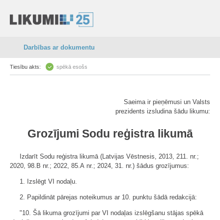
Darbības ar dokumentu
Tiesību akts:
spēkā esošs
Saeima ir pieņēmusi un Valsts
prezidents izsludina šādu likumu:
Grozījumi Sodu reģistra likumā
Izdarīt Sodu reģistra likumā (Latvijas Vēstnesis, 2013, 211. nr.;
2020, 98.B nr.; 2022, 85.A nr.; 2024, 31. nr.) šādus grozījumus:
1. Izslēgt VI nodaļu.
2. Papildināt pārejas noteikumus ar 10. punktu šādā redakcijā:
"10. Šā likuma grozījumi par VI nodaļas izslēgšanu stājas spēkā