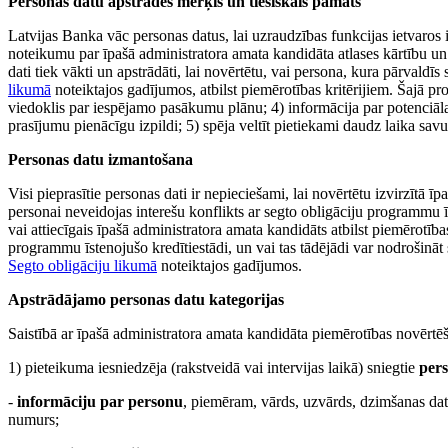
Personas datu apstrādes mērķis un tiesiskais pamats
Latvijas Banka vāc personas datus, lai uzraudzības funkcijas ietvaros 
noteikumu par īpašā administratora amata kandidāta atlases kārtību u
dati tiek vākti un apstrādāti, lai novērtētu, vai persona, kura pārvaldī
likumā
noteiktajos gadījumos, atbilst piemērotības kritērijiem. Šajā pro
viedoklis par iespējamo pasākumu plānu; 4) informācija par potenciāla
prasījumu pienācīgu izpildi; 5) spēja veltīt pietiekami daudz laika sa
Personas datu izmantošana
Visi pieprasītie personas dati ir nepieciešami, lai novērtētu izvirzītā ī
personai neveidojas interešu konflikts ar segto obligāciju programmu īs
vai attiecīgais īpašā administratora amata kandidāts atbilst piemērotīb
programmu īstenojušo kredītiestādi, un vai tas tādējādi var nodrošināt
Segto obligāciju likumā
noteiktajos gadījumos.
Apstrādājamo personas datu kategorijas
Saistībā ar īpašā administratora amata kandidāta piemērotības novērtēša
1) pieteikuma iesniedzēja (rakstveidā vai intervijas laikā) sniegtie
pers
-
informāciju par personu
, piemēram, vārds, uzvārds, dzimšanas datu
numurs;