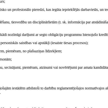
urs;
isko un profesionālo pieredzi, kas iegūta iepriekšējās darbavietās, un te
šanu, tiesvedību un disciplinārlietām (t. sk. informācija par atstādināš
ebkādi nozīmīgi darījumi ar segto obligāciju programmu īstenojušo kredīti
personiskās saistības vai apstākļi (iesaiste tiesas procesos);
iem, piemēram, no plašsaziņas līdzekļiem;
personām;
anu, secinājumi, piemēram, atzinumi vai novērtējumi par amata kandidāt
ājošajām iestādēm atbilstoši to darbību reglamentējošajos normatīvajos a
.