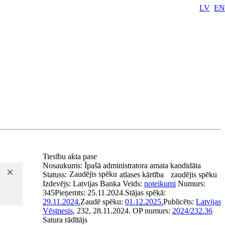
LV
EN
Tiesību akta pase
Nosaukums:
Īpašā administratora amata kandidāta
Zaudējis spēku
Statuss:
atlases kārtība
zaudējis spēku
Izdevējs:
Latvijas Banka
Veids:
noteikumi
Numurs:
345
Pieņemts:
25.11.2024.
Stājas spēkā:
29.11.2024.
Zaudē spēku:
01.12.2025.
Publicēts:
Latvijas
Vēstnesis
, 232, 28.11.2024.
OP numurs:
2024/232.36
Satura rādītājs