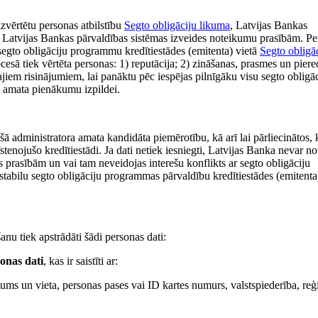
izvērtētu personas atbilstību
Segto obligāciju likuma
, Latvijas Bankas
n Latvijas Bankas pārvaldības sistēmas izveides noteikumu prasībām. P
s segto obligāciju programmu kredītiestādes (emitenta) vietā
Segto obligā
cesā tiek vērtēta personas: 1) reputācija; 2) zināšanas, prasmes un piere
jiem risinājumiem, lai panāktu pēc iespējas pilnīgāku visu segto obligā
vu amata pienākumu izpildei.
pašā administratora amata kandidāta piemērotību, kā arī lai pārliecinātos, 
tenojušo kredītiestādi. Ja dati netiek iesniegti, Latvijas Banka nevar no
as prasībām un vai tam neveidojas interešu konflikts ar segto obligāciju
 stabilu segto obligāciju programmas pārvaldību kredītiestādes (emitenta
nu tiek apstrādāti šādi personas dati:
onas dati
, kas ir saistīti ar:
ms un vieta, personas pases vai ID kartes numurs, valstspiederība, reģi