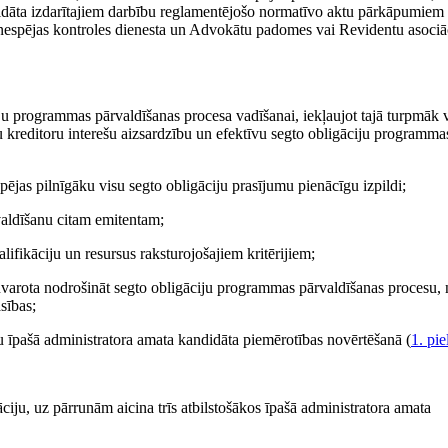
idāta izdarītajiem darbību reglamentējošo normatīvo aktu pārkāpumiem 
ātnespējas kontroles dienesta un Advokātu padomes vai Revidentu asociā
ju programmas pārvaldīšanas procesa vadīšanai, iekļaujot tajā turpmāk
ju kreditoru interešu aizsardzību un efektīvu segto obligāciju programma
pējas pilnīgāku visu segto obligāciju prasījumu pienācīgu izpildi;
valdīšanu citam emitentam;
lifikāciju un resursus raksturojošajiem kritērijiem;
lnvarota nodrošināt segto obligāciju programmas pārvaldīšanas procesu,
sības;
bu īpašā administratora amata kandidāta piemērotības novērtēšanā (
1. pi
iju, uz pārrunām aicina trīs atbilstošākos īpašā administratora amata