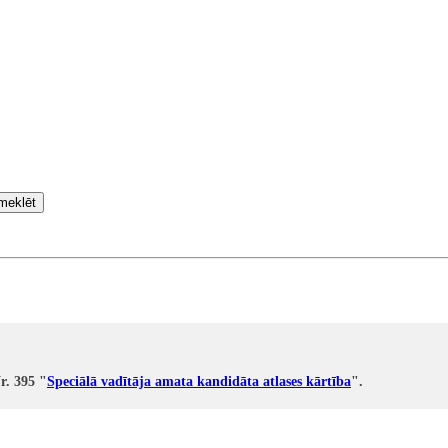
meklēt
r. 395 "
Speciālā vadītāja amata kandidāta atlases kārtība
".