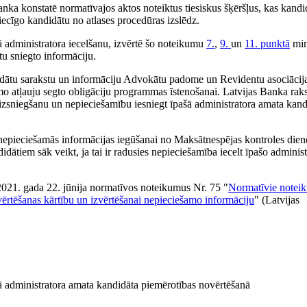
anka konstatē normatīvajos aktos noteiktus tiesiskus šķēršļus, kas kand
iecīgo kandidātu no atlases procedūras izslēdz.
 administratora iecelšanu, izvērtē šo noteikumu
7.
,
9.
un
11. punktā
min
tu sniegto informāciju.
idātu sarakstu un informāciju Advokātu padome un Revidentu asociācij
rmo atļauju segto obligāciju programmas īstenošanai. Latvijas Banka rak
izsniegšanu un nepieciešamību iesniegt īpašā administratora amata kand
nepieciešamās informācijas iegūšanai no Maksātnespējas kontroles dien
dātiem sāk veikt, ja tai ir radusies nepieciešamība iecelt īpašo administ
 2021. gada 22. jūnija normatīvos noteikumus Nr. 75 "
Normatīvie noteik
zvērtēšanas kārtību un izvērtēšanai nepieciešamo informāciju
" (Latvijas
šā administratora amata kandidāta piemērotības novērtēšanā