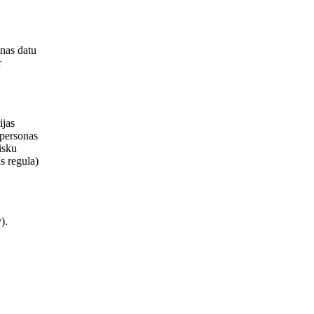
onas datu
r
ijas
 personas
isku
s regula)
).