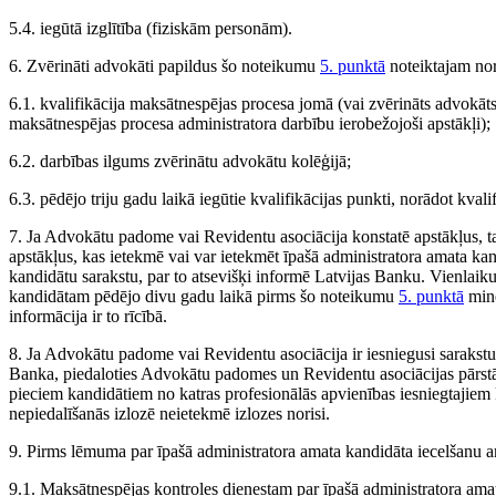
5.4. iegūtā izglītība (fiziskām personām).
6. Zvērināti advokāti papildus šo noteikumu
5. punktā
noteiktajam nor
6.1. kvalifikācija maksātnespējas procesa jomā (vai zvērināts advokāts
maksātnespējas procesa administratora darbību ierobežojoši apstākļi);
6.2. darbības ilgums zvērinātu advokātu kolēģijā;
6.3. pēdējo triju gadu laikā iegūtie kvalifikācijas punkti, norādot kvali
7. Ja Advokātu padome vai Revidentu asociācija konstatē apstākļus, t
apstākļus, kas ietekmē vai var ietekmēt īpašā administratora amata k
kandidātu sarakstu, par to atsevišķi informē Latvijas Banku. Vienla
kandidātam pēdējo divu gadu laikā pirms šo noteikumu
5. punktā
minē
informācija ir to rīcībā.
8. Ja Advokātu padome vai Revidentu asociācija ir iesniegusi sarakstu
Banka, piedaloties Advokātu padomes un Revidentu asociācijas pārstāvj
pieciem kandidātiem no katras profesionālās apvienības iesniegtajie
nepiedalīšanās izlozē neietekmē izlozes norisi.
9. Pirms lēmuma par īpašā administratora amata kandidāta iecelšanu 
9.1. Maksātnespējas kontroles dienestam par īpašā administratora amat