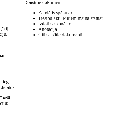
Saistītie dokumenti
Zaudējis spēku ar
Tiesību akti, kuriem maina statusu
Izdoti saskaņā ar
gāciju
Anotācija
iju.
Citi saistītie dokumenti
nai
niegt
ndidātus.
 īpašā
ciju: