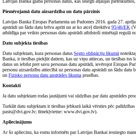
Latvijas Banka glabā personas datus, kas sniegti atļaujas pieteikumo
Piemērojamā datu aizsardzība un datu pārzinis
Latvijas Banka Eiropas Parlamenta un Padomes 2016. gada 27. aprīļa
apstrādi un šādu datu brīvu apriti un ar ko atceļ direktīvu
95/46/EK
(Vi
atbildīga par veikto personas datu apstrādi atbilstoši minētajā regulā not
Datu subjekta tiesības
Datu subjektam, kura personas datus
Segto obligāciju likumā
noteikta
Banka, ir tiesības piekļūt datiem, kas uz viņu attiecas, un tiesības tos
datus un iebilst pret savu personas datu apstrādi, ievērojot Eiropas 
personu aizsardzību attiecībā uz personas datu apstrādi un šādu datu br
un
Fizisko personu datu apstrādes likuma
prasības.
Kontakti
Ja datu subjektam rodas jautājumi vai sūdzības par datu apstrādes pro
Turklāt datu subjektam ir tiesības jebkurā laikā vērsties pēc palīdzības
pasts@dvi.gov.lv; tīmekļvietne: www.dvi.gov.lv).
Apliecinājums
Ar šo apliecinu, ka esmu informēts par Latvijas Bankai iesniegto manu k