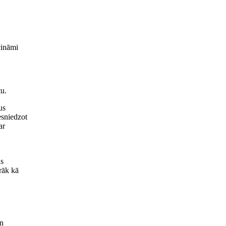
cināmi
tu.
us
esniedzot
ar
as
rāk kā
un