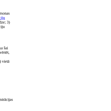
ersonas
ciju
dze; 3)
ciju
ka šai
vērtēt,
) vietā
strācijas