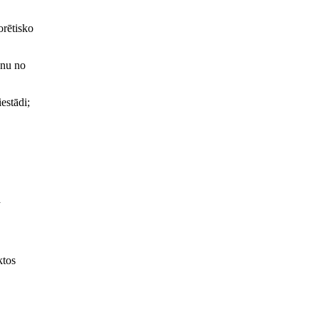
orētisko
anu no
estādi;
a
ktos