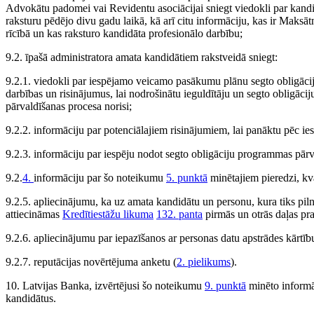
Advokātu padomei vai Revidentu asociācijai sniegt viedokli par kand
raksturu pēdējo divu gadu laikā, kā arī citu informāciju, kas ir Maks
rīcībā un kas raksturo kandidāta profesionālo darbību;
9.2. īpašā administratora amata kandidātiem rakstveidā sniegt:
9.2.1. viedokli par iespējamo veicamo pasākumu plānu segto obligāci
darbības un risinājumus, lai nodrošinātu ieguldītāju un segto obligāci
pārvaldīšanas procesa norisi;
9.2.2. informāciju par potenciālajiem risinājumiem, lai panāktu pēc ies
9.2.3. informāciju par iespēju nodot segto obligāciju programmas pār
9.2.
4.
informāciju par šo noteikumu
5. punktā
minētajiem pieredzi, kva
9.2.5. apliecinājumu, ka uz amata kandidātu un personu, kura tiks pi
attiecināmas
Kredītiestāžu likuma
132. panta
pirmās un otrās daļas pra
9.2.6. apliecinājumu par iepazīšanos ar personas datu apstrādes kārtī
9.2.7. reputācijas novērtējuma anketu (
2. pielikums
).
10. Latvijas Banka, izvērtējusi šo noteikumu
9. punktā
minēto informāc
kandidātus.