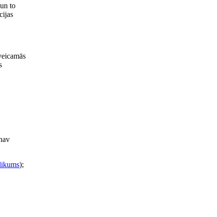
un to
cijas
 veicamās
s
 nav
elikums
);