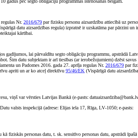
s, 10 gadus pēc segto obligāciju programmas īstenošanas beigām.
 regulas Nr.
2016/679
par fizisku personu aizsardzību attiecībā uz pers
spārīgā datu aizsardzības regula) izpratnē ir uzskatāma par pārzini un i
eiktajai kārtībai.
jos gadījumos, lai pārvaldītu segto obligāciju programmu, apstrādā Latv
 labot. Šim datu subjektam ir arī tiesības (ar ierobežojumiem) dzēst savus
Parlamenta un Padomes 2016. gada 27. aprīļa regulas Nr.
2016/679
par fiz
īvu apriti un ar ko atceļ direktīvu
95/46/EK
(Vispārīgā datu aizsardzība
cesu, viņš var vērsties Latvijas Bankā (e-pasts: datuaizsardziba@bank.lv
 Datu valsts inspekcijā (adrese: Elijas iela 17, Rīga, LV-1050; e-pasts:
ā fiziskās personas datu, t. sk. sensitīvo personas datu, apstrādi īpašā