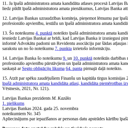
11. Ja īpašā administratora amata kandidāta atlases procesā Latvijas B
liedz pildīt īpašā administratora amata pienākumus, Latvijas Banka att
12. Latvijas Bankas uzraudzības komiteja, pieņemot lēmumu par īpašā
profesionālo apvienību, iestāžu un īpašā administratora amata kandidā
13. Šo noteikumu
4. punktā
noteikto īpašā administratora amata kand
iesniedz Latvijas Bankai ar brīdi, kad Latvijas Banka ir izsniegusi pi
informē Advokātu padomi un Revidentu asociāciju par šādas atļaujas 
sarakstu un no šo noteikumu
7. punkta
izrietošo informāciju.
14. Latvijas Banka šo noteikumu
9.
un
10. punktā
noteiktās darbības 
profesionālo apvienību pārstāvjiem un īpašā administratora amata kandi
saskaņā ar
Segto obligāciju likuma
64. panta
pirmajā daļā noteikto.
15. Atzīt par spēku zaudējušiem Finanšu un kapitāla tirgus komisijas
īpašā administratora amata kandidāta atlasi, kandidāta piemērotības i
Vēstnesis, 2021, Nr. 121).
Latvijas Bankas prezidents
M. Kazāks
1. pielikums
Latvijas Bankas 2024. gada 25. novembra
noteikumiem Nr. 345
Apliecinājums par iepazīšanos ar personas datu apstrādes kārtību īpa