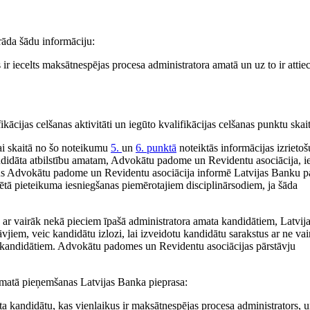
āda šādu informāciju:
 ir iecelts maksātnespējas procesa administratora amatā un uz to ir attie
fikācijas celšanas aktivitāti un iegūto kvalifikācijas celšanas punktu skai
ai skaitā no šo noteikumu
5.
un
6. punktā
noteiktās informācijas izrietoš
andidāta atbilstību amatam, Advokātu padome un Revidentu asociācija, i
ikus Advokātu padome un Revidentu asociācija informē Latvijas Banku p
tā pieteikuma iesniegšanas piemērotajiem disciplinārsodiem, ja šāda
 ar vairāk nekā pieciem īpašā administratora amata kandidātiem, Latvij
iem, veic kandidātu izlozi, lai izveidotu kandidātu sarakstus ar ne vai
m kandidātiem. Advokātu padomes un Revidentu asociācijas pārstāvju
amatā pieņemšanas Latvijas Banka pieprasa:
a kandidātu, kas vienlaikus ir maksātnespējas procesa administrators, 