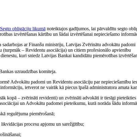
Segto obligāciju likumā
noteiktajos gadījumos, lai pārvaldītu segto obli
rotības izvērtēšanas kārtību un šādai izvērtēšanai nepieciešamo informāc
a sadarbojas ar Finanšu ministriju, Latvijas Zvērinātu advokātu padomi
u (turpmāk – Revidentu asociācija) un citiem profesionālo apvienību
dienestu, kuri sniedz Latvijas Bankai kandidātu piemērotības izvērtēša
 Bankas uzraudzības komiteja.
informē Advokātu padomi un Revidentu asociāciju par nepieciešamību ies
informāciju, ietverot ne vairāk kā piecus īpašā administratora amata ka
 kopā – zvērināti revidenti) un zvērināti advokāti ir tiesīgi pieteikties
u asociācijai un Advokātu padomei pieteikumu, kurā norāda šādu informā
siskā regulējuma piemērošanā;
o likvidācijas procesu apjomu un sarežģītību;
ošināšanai;