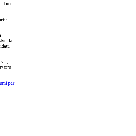
idātam
ēto
a
stveidā
idātu
esta,
ratoru
umi par