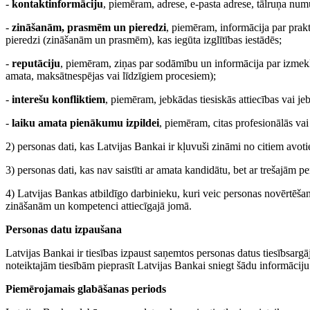
-
kontaktinformāciju
, piemēram, adrese, e-pasta adrese, tālruņa num
-
zināšanām, prasmēm un pieredzi
, piemēram, informācija par prakt
pieredzi (zināšanām un prasmēm), kas iegūta izglītības iestādēs;
-
reputāciju
, piemēram, ziņas par sodāmību un informācija par izmeklē
amata, maksātnespējas vai līdzīgiem procesiem);
-
interešu konfliktiem
, piemēram, jebkādas tiesiskās attiecības vai j
-
laiku amata pienākumu izpildei
, piemēram, citas profesionālās vai 
2) personas dati, kas Latvijas Bankai ir kļuvuši zināmi no citiem avot
3) personas dati, kas nav saistīti ar amata kandidātu, bet ar trešajām 
4) Latvijas Bankas atbildīgo darbinieku, kuri veic personas novērtēš
zināšanām un kompetenci attiecīgajā jomā.
Personas datu izpaušana
Latvijas Bankai ir tiesības izpaust saņemtos personas datus tiesībsarg
noteiktajām tiesībām pieprasīt Latvijas Bankai sniegt šādu informāciju
Piemērojamais glabāšanas periods