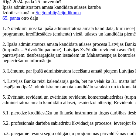
Rīgā 2024. gada 25. novembrī
Īpašā administratora amata kandidāta atlases kārtība
Izdoti saskaņā ar
Segto obligāciju likuma
65. panta
otro daļu
1. Noteikumi nosaka īpašā administratora amata kandidāta, kuru ieceļ
programmu kredītiestādes (emitenta) vietā, atlases un kandidāta piemē
2. Īpašā administratora amata kandidāta atlases procesā Latvijas Bank
(turpmāk – Advokātu padome), Latvijas Zvērinātu revidentu asociācij
pārstāvjiem, tiesībsargājošajām iestādēm un Maksātnespējas kontroles 
nepieciešamo informāciju.
3. Lēmumu par īpašā administratora iecelšanu amatā pieņem Latvijas
4. Latvijas Banka reizi kalendārajā gadā, bet ne vēlāk kā 31. martā 
iespējamo īpašā administratora amata kandidātu sarakstu un to kontakt
5. Zvērināti revidenti un zvērinātu revidentu komercsabiedrības (turpmāk
administratora amata kandidātu atlasei, iesniedzot attiecīgi Revident
5.1. pieredze kredītiestāžu un finanšu instrumentu tirgus darbības tie
5.2. profesionālā darbība sabiedrību likvidācijas procesos, ievērojot š
5.3. pieejamie resursi segto obligāciju programmas pārvaldīšanas nodr