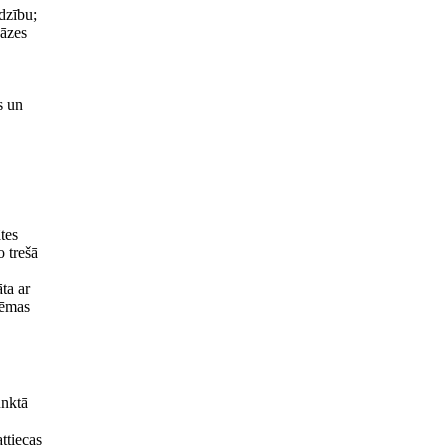
dzību;
bāzes
s un
tes
o trešā
ta ar
tēmas
unktā
ttiecas