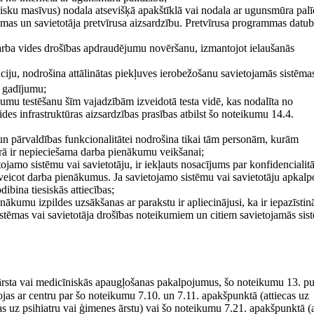
 disku masīvus) nodala atsevišķā apakštīklā vai nodala ar ugunsmūra palī
stēmas un savietotāja pretvīrusa aizsardzību. Pretvīrusa programmas datu
darba vides drošības apdraudējumu novēršanu, izmantojot ielaušanās
āciju, nodrošina attālinātas piekļuves ierobežošanu savietojamās sistēma
 gadījumu;
jumu testēšanu šīm vajadzībām izveidotā testa vidē, kas nodalīta no
ides infrastruktūras aizsardzības prasības atbilst šo noteikumu 14.4.
 un pārvaldības funkcionalitātei nodrošina tikai tām personām, kurām
ērā ir nepieciešama darba pienākumu veikšanai;
ojamo sistēmu vai savietotāju, ir iekļauts nosacījums par konfidencialitā
 veicot darba pienākumus. Ja savietojamo sistēmu vai savietotāju apkalp
ibina tiesiskās attiecības;
kumu izpildes uzsākšanas ar parakstu ir apliecinājusi, ka ir iepazīstinā
sistēmas vai savietotāja drošības noteikumiem un citiem savietojamās sis
 ārsta vai medicīniskās apaugļošanas pakalpojumus, šo noteikumu 13. p
jas ar centru par šo noteikumu 7.10. un 7.11. apakšpunktā (attiecas uz
s uz psihiatru vai ģimenes ārstu) vai šo noteikumu 7.21. apakšpunktā (a