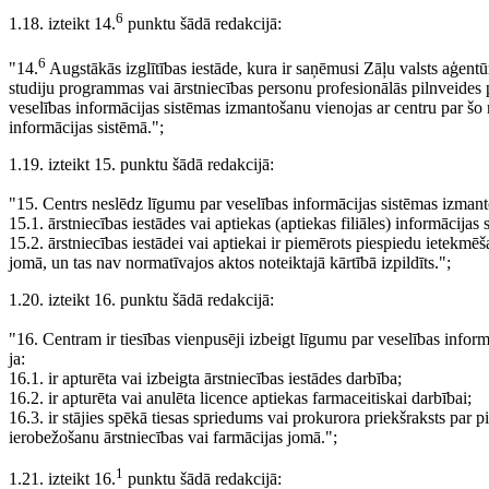
6
1.18. izteikt 14.
punktu šādā redakcijā:
6
"14.
Augstākās izglītības iestāde, kura ir saņēmusi Zāļu valsts aģent
studiju programmas vai ārstniecības personu profesionālās pilnveides
veselības informācijas sistēmas izmantošanu vienojas ar centru par šo
informācijas sistēmā.";
1.19. izteikt 15. punktu šādā redakcijā:
"15. Centrs neslēdz līgumu par veselības informācijas sistēmas izmantoša
15.1. ārstniecības iestādes vai aptiekas (aptiekas filiāles) informācij
15.2. ārstniecības iestādei vai aptiekai ir piemērots piespiedu ietekmēša
jomā, un tas nav normatīvajos aktos noteiktajā kārtībā izpildīts.";
1.20. izteikt 16. punktu šādā redakcijā:
"16. Centram ir tiesības vienpusēji izbeigt līgumu par veselības informā
ja:
16.1. ir apturēta vai izbeigta ārstniecības iestādes darbība;
16.2. ir apturēta vai anulēta licence aptiekas farmaceitiskai darbībai;
16.3. ir stājies spēkā tiesas spriedums vai prokurora priekšraksts par p
ierobežošanu ārstniecības vai farmācijas jomā.";
1
1.21. izteikt 16.
punktu šādā redakcijā: