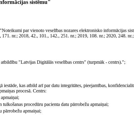
informācijas sistēmu"
 "Noteikumi par vienoto veselības nozares elektronisko informācijas si
 171. nr.; 2018, 42., 101., 142., 251. nr.; 2019, 108. nr.; 2020, 248. nr.
 atbildību "Latvijas Digitālās veselības centrs" (turpmāk - centrs).";
iestāde, kas atbild arī par datu integritātes, pieejamības, konfidencialit
pmaiņas procesā. Centrs:
u apmaiņai;
un tulkošanas procedūru pacienta datu pārrobežu apmaiņai;
tu pārrobežu apmaiņai;