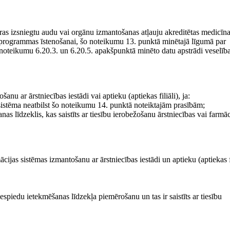
ūras izsniegtu audu vai orgānu izmantošanas atļauju akreditētas medicīn
 programmas īstenošanai, šo noteikumu 13. punktā minētajā līgumā par
 noteikumu 6.20.3. un 6.20.5. apakšpunktā minēto datu apstrādi veselīb
nu ar ārstniecības iestādi vai aptieku (aptiekas filiāli), ja:
as sistēma neatbilst šo noteikumu 14. punktā noteiktajām prasībām;
nas līdzeklis, kas saistīts ar tiesību ierobežošanu ārstniecības vai farmāc
cijas sistēmas izmantošanu ar ārstniecības iestādi un aptieku (aptiekas fi
iespiedu ietekmēšanas līdzekļa piemērošanu un tas ir saistīts ar tiesību