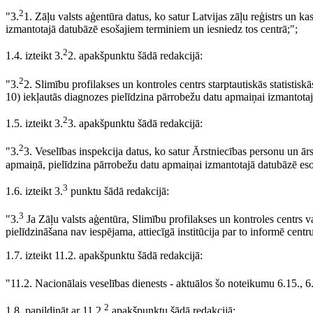
2
"3.
1. Zāļu valsts aģentūra datus, ko satur Latvijas zāļu reģistrs un 
izmantotajā datubāzē esošajiem terminiem un iesniedz tos centrā;";
2
1.4. izteikt 3.
2. apakšpunktu šādā redakcijā:
2
"3.
2. Slimību profilakses un kontroles centrs starptautiskās statistis
10) iekļautās diagnozes pielīdzina pārrobežu datu apmaiņai izmantotaj
2
1.5. izteikt 3.
3. apakšpunktu šādā redakcijā:
2
"3.
3. Veselības inspekcija datus, ko satur Ārstniecības personu un ārs
apmaiņā, pielīdzina pārrobežu datu apmaiņai izmantotajā datubāzē eso
3
1.6. izteikt 3.
punktu šādā redakcijā:
3
"3.
Ja Zāļu valsts aģentūra, Slimību profilakses un kontroles centrs v
pielīdzināšana nav iespējama, attiecīgā institūcija par to informē centru
1.7. izteikt 11.2. apakšpunktu šādā redakcijā:
"11.2. Nacionālais veselības dienests - aktuālos šo noteikumu 6.15., 6
2
1.8. papildināt ar 11.2.
apakšpunktu šādā redakcijā: