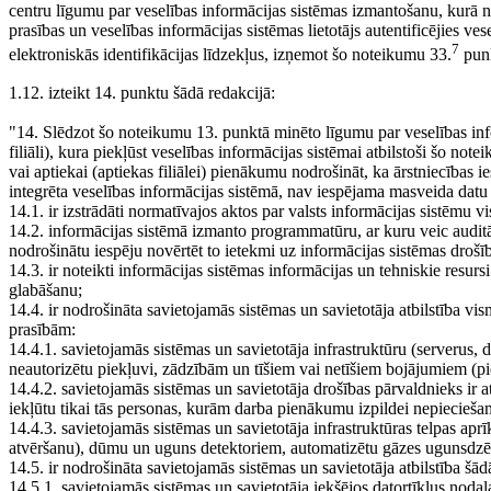
centru līgumu par veselības informācijas sistēmas izmantošanu, kurā no
prasības un veselības informācijas sistēmas lietotājs autentificējies ve
7
elektroniskās identifikācijas līdzekļus, izņemot šo noteikumu 33.
punk
1.12. izteikt 14. punktu šādā redakcijā:
"14. Slēdzot šo noteikumu 13. punktā minēto līgumu par veselības info
filiāli), kura piekļūst veselības informācijas sistēmai atbilstoši šo n
vai aptiekai (aptiekas filiālei) pienākumu nodrošināt, ka ārstniecības ie
integrēta veselības informācijas sistēmā, nav iespējama masveida datu 
14.1. ir izstrādāti normatīvajos aktos par valsts informācijas sistēmu
14.2. informācijas sistēmā izmanto programmatūru, ar kuru veic auditāc
nodrošinātu iespēju novērtēt to ietekmi uz informācijas sistēmas drošī
14.3. ir noteikti informācijas sistēmas informācijas un tehniskie resur
glabāšanu;
14.4. ir nodrošināta savietojamās sistēmas un savietotāja atbilstība vi
prasībām:
14.4.1. savietojamās sistēmas un savietotāja infrastruktūru (serverus, 
neautorizētu piekļuvi, zādzībām un tīšiem vai netīšiem bojājumiem (p
14.4.2. savietojamās sistēmas un savietotāja drošības pārvaldnieks ir at
iekļūtu tikai tās personas, kurām darba pienākumu izpildei nepieciešam
14.4.3. savietojamās sistēmas un savietotāja infrastruktūras telpas apr
atvēršanu), dūmu un uguns detektoriem, automatizētu gāzes ugunsdzēš
14.5. ir nodrošināta savietojamās sistēmas un savietotāja atbilstība šā
14.5.1. savietojamās sistēmas un savietotāja iekšējos datortīklus noda