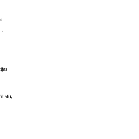
as
as
ijas
liāli),