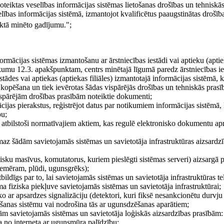
teiktas veselības informācijas sistēmas lietošanas drošības un tehniskā
selības informācijas sistēmā, izmantojot kvalificētus paaugstinātas drošīb
tā minēto gadījumu.";
rmācijas sistēmas izmantošanu ar ārstniecības iestādi vai aptieku (apti
oteikumu 12.3. apakšpunktam, centrs minētajā līgumā paredz ārstniecības ie
stādes vai aptiekas (aptiekas filiāles) izmantotajā informācijas sistēmā, k
kopēšana un tiek ievērotas šādas vispārējās drošības un tehniskās prasī
 vispārējām drošības prasībām noteiktie dokumenti;
ijas pierakstus, reģistrējot datus par notikumiem informācijas sistēmā, 
bu;
si atbilstoši normatīvajiem aktiem, kas regulē elektronisko dokumentu apr
smaz šādām savietojamās sistēmas un savietotāja infrastruktūras aizsardz
disku masīvus, komutatorus, kuriem pieslēgti sistēmas serveri) aizsargā p
iemēram, plūdi, ugunsgrēks);
bildīgs par to, lai savietojamās sistēmas un savietotāja infrastruktūras te
a fiziska piekļuve savietojamās sistēmas un savietotāja infrastruktūrai;
īko ar apsardzes signalizāciju (detektori, kuri fiksē nesankcionētu durvj
anas sistēmu vai nodrošina tās ar ugunsdzēšanas aparātiem;
dām savietojamās sistēmas un savietotāja loģiskās aizsardzības prasībām:
la no interneta ar ugunsmūra palīdzību;