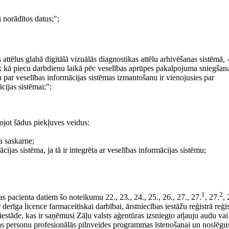
 norādītos datus;";
attēlus glabā digitālā vizuālās diagnostikas attēlu arhivēšanas sistēmā, 
āk kā piecu darbdienu laikā pēc veselības aprūpes pakalpojuma sniegšana
 par veselības informācijas sistēmas izmantošanu ir vienojusies par
cijas sistēmai;";
ojot šādus piekļuves veidus:
a saskarne;
cijas sistēma, ja tā ir integrēta ar veselības informācijas sistēmu;
1
2
s pacienta datiem šo noteikumu 22., 23., 24., 25., 26., 27., 27.
, 27.
, 
 derīga licence farmaceitiskai darbībai, ārstniecības iestāžu reģistrā reģis
s iestāde, kas ir saņēmusi Zāļu valsts aģentūras izsniegto atļauju audu va
as personu profesionālās pilnveides programmas īstenošanai un noslēgus