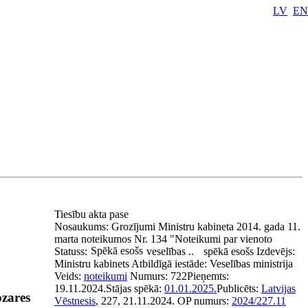
LV
EN
Tiesību akta pase
Nosaukums:
Grozījumi Ministru kabineta 2014. gada 11.
marta noteikumos Nr. 134 "Noteikumi par vienoto
Spēkā esošs
Statuss:
veselības ..
spēkā esošs
Izdevējs:
Ministru kabinets
Atbildīgā iestāde:
Veselības ministrija
Veids:
noteikumi
Numurs:
722
Pieņemts:
19.11.2024.
Stājas spēkā:
01.01.2025.
Publicēts:
Latvijas
ozares
Vēstnesis
, 227, 21.11.2024.
OP numurs:
2024/227.11