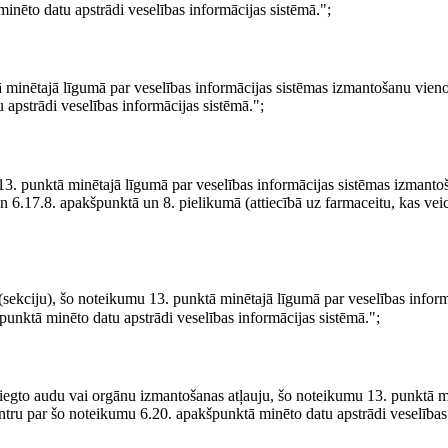
nēto datu apstrādi veselības informācijas sistēmā.";
ā minētajā līgumā par veselības informācijas sistēmas izmantošanu vieno
apstrādi veselības informācijas sistēmā.";
3. punktā minētajā līgumā par veselības informācijas sistēmas izmanto
un 6.17.8. apakšpunktā un 8. pielikumā (attiecībā uz farmaceitu, kas vei
sekciju), šo noteikumu 13. punktā minētajā līgumā par veselības inform
unktā minēto datu apstrādi veselības informācijas sistēmā.";
sniegto audu vai orgānu izmantošanas atļauju, šo noteikumu 13. punktā m
entru par šo noteikumu 6.20. apakšpunktā minēto datu apstrādi veselības