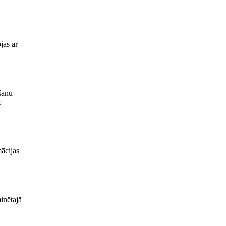
jas ar
šanu
c
ācijas
inētajā