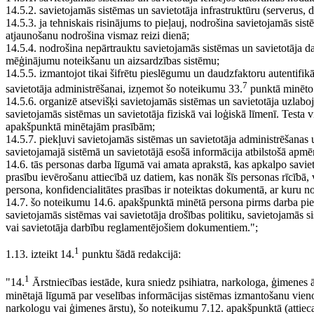
14.5.2. savietojamās sistēmas un savietotāja infrastruktūru (serverus,
14.5.3. ja tehniskais risinājums to pieļauj, nodrošina savietojamās si
atjaunošanu nodrošina vismaz reizi dienā;
14.5.4. nodrošina nepārtrauktu savietojamās sistēmas un savietotāja 
mēģinājumu noteikšanu un aizsardzības sistēmu;
14.5.5. izmantojot tikai šifrētu pieslēgumu un daudzfaktoru autentifik
7
savietotāja administrēšanai, izņemot šo noteikumu 33.
punktā minēto
14.5.6. organizē atsevišķi savietojamās sistēmas un savietotāja uzlabo
savietojamās sistēmas un savietotāja fiziskā vai loģiskā līmenī. Testa v
apakšpunktā minētajām prasībām;
14.5.7. piekļuvi savietojamās sistēmas un savietotāja administrēšanas
savietojamajā sistēmā un savietotājā esošā informācija atbilstošā apm
14.6. tās personas darba līgumā vai amata aprakstā, kas apkalpo saviet
prasību ievērošanu attiecībā uz datiem, kas nonāk šīs personas rīcībā,
persona, konfidencialitātes prasības ir noteiktas dokumentā, ar kuru nod
14.7. šo noteikumu 14.6. apakšpunktā minētā persona pirms darba pienā
savietojamās sistēmas vai savietotāja drošības politiku, savietojamās 
vai savietotāja darbību reglamentējošiem dokumentiem.";
1
1.13. izteikt 14.
punktu šādā redakcijā:
1
"14.
Ārstniecības iestāde, kura sniedz psihiatra, narkologa, ģimenes
minētajā līgumā par veselības informācijas sistēmas izmantošanu vieno
narkologu vai ģimenes ārstu), šo noteikumu 7.12. apakšpunktā (attieca