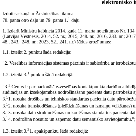
elektronisko 
Izdoti saskaņā ar Ārstniecības likuma
1
78. panta otro daļu un 79. panta 1.
daļu
1. Izdarīt Ministru kabineta 2014. gada 11. marta noteikumos Nr. 134
(Latvijas Vēstnesis, 2014, 52. nr.; 2015, 248. nr.; 2016, 233. nr.; 2017,
48., 243., 248. nr.; 2023, 52., 241. nr.) šādus grozījumus:
1.1. izteikt 2. punktu šādā redakcijā:
"2. Veselības informācijas sistēmas pārzinis ir sabiedrība ar ierobežotu
1
1.2. izteikt 3.
punktu šādā redakcijā:
1
"3.
Centrs ir par nacionālā e-veselības kontaktpunkta darbību atbildīgā 
auditācijas un izsekojamības nodrošināšanu pacienta datu pārrobežu a
1
3.
1. nosaka drošības un tehniskos standartus pacienta datu pārrobež
1
3.
2. nosaka transkodēšanas (pielīdzināšanas un izmaiņu veikšanas) 
1
3.
3. nosaka datu strukturēšanas un kodēšanas standartus pacienta da
1
3.
4. nodrošina nosūtīto un saņemto datu semantisko savietojamību.";
2
1.3. izteikt 3.
1. apakšpunktu šādā redakcijā: