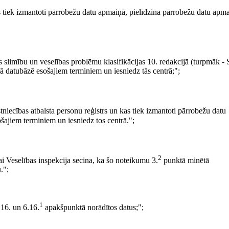
kas tiek izmantoti pārrobežu datu apmaiņā, pielīdzina pārrobežu datu apm
kās slimību un veselības problēmu klasifikācijas 10. redakcijā (turpmāk -
ā datubāzē esošajiem terminiem un iesniedz tās centrā;";
tniecības atbalsta personu reģistrs un kas tiek izmantoti pārrobežu datu
šajiem terminiem un iesniedz tos centrā.";
2
ai Veselības inspekcija secina, ka šo noteikumu 3.
punktā minētā
.";
1
.16. un 6.16.
apakšpunktā norādītos datus;";