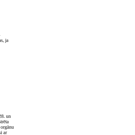
-
s, ja
28. un
trēta
i orgānu
i ar