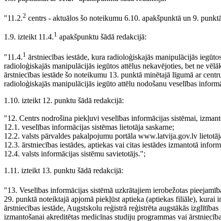
2
"11.2.
centrs - aktuālos šo noteikumu 6.10. apakšpunktā un 9. punktā
1
1.9. izteikt 11.4.
apakšpunktu šādā redakcijā:
1
"11.4.
ārstniecības iestāde, kura radioloģiskajās manipulācijās iegūtos 
radioloģiskajās manipulācijās iegūtos attēlus nekavējoties, bet ne vēl
ārstniecības iestāde šo noteikumu 13. punktā minētajā līgumā ar centru
radioloģiskajās manipulācijās iegūto attēlu nodošanu veselības informā
1.10. izteikt 12. punktu šādā redakcijā:
"12. Centrs nodrošina piekļuvi veselības informācijas sistēmai, izmant
12.1. veselības informācijas sistēmas lietotāja saskarne;
12.2. valsts pārvaldes pakalpojumu portāla www.latvija.gov.lv lietotāj
12.3. ārstniecības iestādes, aptiekas vai citas iestādes izmantotā informā
12.4. valsts informācijas sistēmu savietotājs.";
1.11. izteikt 13. punktu šādā redakcijā:
"13. Veselības informācijas sistēmā uzkrātajiem ierobežotas pieejamība
29. punktā noteiktajā apjomā piekļūst aptieka (aptiekas filiāle), kurai ir
ārstniecības iestāde, Augstskolu reģistrā reģistrēta augstākās izglītība
izmantošanai akreditētas medicīnas studiju programmas vai ārstniecīb