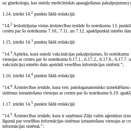
uz ginekologu, kas sniedz medicīniskās apaugļošanas pakalpojumus) mi
2
1.14. izteikt 14.
punktu šādā redakcijā:
2
"14.
Ieslodzījuma vietas ārstniecības iestāde šo noteikumu 13. punkt
centru par šo noteikumu 7.10., 7.11. un 7.12. apakšpunktā minēto datu 
3
1.15. izteikt 14.
punktu šādā redakcijā:
3
"14.
Aptieka, kura sniedz vakcinācijas pakalpojumus, šo noteikumu 1
vienojas ar centru par šo noteikumu 6.17.1., 6.17.2., 6.17.6., 6.17.7. 
vakcināciju) minēto datu apstrādi veselības informācijas sistēmā.";
4
1.16. izteikt 14.
punktu šādā redakcijā:
4
"14.
Ārstniecības iestāde, kura veic patologanatomisko izmeklēšanu (
sistēmas izmantošanu vienojas ar centru par šo noteikumu 6.19. apakšp
5
1.17. izteikt 14.
punktu šādā redakcijā:
5
"14.
Ārstniecības iestāde, kura ir saņēmusi Zāļu valsts aģentūras iz
līgumā par veselības informācijas sistēmas izmantošanu vienojas ar c
informācijas sistēmā.";