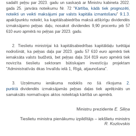
sadalīt peļņu par 2023. gadu un saskaņā ar Ministru kabineta 2022.
gada 25. janvāra noteikumu Nr. 72 "
Kārtība, kādā tiek prognozēti,
noteikti un veikti maksājumi par valsts kapitāla izmantošanu
"
9.1
.
3.
apakšpunktu noteikt, ka kapitālsabiedrība maksā atšķirīgu dividendēs
izmaksājamo peļņas daļu, nosakot dividendes 9,90 procentu jeb 57
610
euro
apmērā no peļņas par 2023. gadu.
2. Tieslietu ministrijai kā kapitālsabiedrības kapitāldaļu turētājai
nodrošināt, ka peļņas daļa par 2023. gadu 57 610
euro
apmērā tiek
iemaksāta valsts budžetā, bet peļņas daļa 314 819
euro
apmērā tiek
novirzīta tieslietu sektoram būtiskajam investīciju projektam
"Administratīvās ēkas Invalīdu ielā 1, Rīgā, atjaunošana".
3. Uzņēmumu ienākuma nodoklis no šā rīkojuma
2.
punktā
dividendēs izmaksājamās peļņas daļas tiek aprēķināts un
samaksāts normatīvajos aktos noteiktajā kārtībā un apmērā.
Ministru prezidente
E. Siliņa
Tieslietu ministra pienākumu izpildītājs ‒ iekšlietu ministrs
R. Kozlovskis