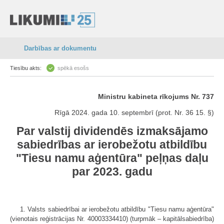
Darbības ar dokumentu
Tiesību akts:
spēkā esošs
Ministru kabineta rīkojums Nr. 737
Rīgā 2024. gada 10. septembrī (prot. Nr. 36 15. §)
Par valstij dividendēs izmaksājamo
sabiedrības ar ierobežotu atbildību
"Tiesu namu aģentūra" peļņas daļu
par 2023. gadu
1. Valsts sabiedrībai ar ierobežotu atbildību "Tiesu namu aģentūra"
(vienotais reģistrācijas Nr. 40003334410) (turpmāk – kapitālsabiedrība)