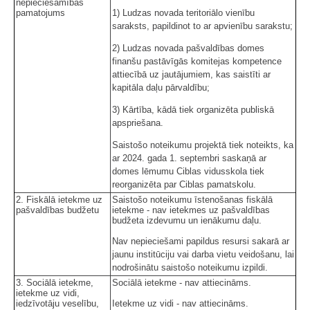
nepieciešamības
pamatojums
1) Ludzas novada teritoriālo vienību
saraksts, papildinot to ar apvienību sarakstu;
2) Ludzas novada pašvaldības domes
finanšu pastāvīgās komitejas kompetence
attiecībā uz jautājumiem, kas saistīti ar
kapitāla daļu pārvaldību;
3) Kārtība, kādā tiek organizēta publiskā
apspriešana.
Saistošo noteikumu projektā tiek noteikts, ka
ar 2024. gada 1. septembri saskaņā ar
domes lēmumu Ciblas vidusskola tiek
reorganizēta par Ciblas pamatskolu.
2. Fiskālā ietekme uz
Saistošo noteikumu īstenošanas fiskālā
pašvaldības budžetu
ietekme - nav ietekmes uz pašvaldības
budžeta izdevumu un ienākumu daļu.
Nav nepieciešami papildus resursi sakarā ar
jaunu institūciju vai darba vietu veidošanu, lai
nodrošinātu saistošo noteikumu izpildi.
3. Sociālā ietekme,
Sociālā ietekme - nav attiecināms.
ietekme uz vidi,
iedzīvotāju veselību,
Ietekme uz vidi - nav attiecināms.