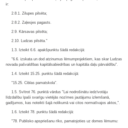
ir:
2.8.1. Zilupes pilsēta;
2.8.2. Zaļesjes pagasts.
2.9. Kārsavas pilsēta;
2.10. Ludzas pilsēta."
1.3. Izteikt 6.6. apakšpunktu šādā redakcijā:
"6.6. izskata un dod atzinumus lēmumprojektiem, kas skar Ludzas
novada pašvaldības kapitālsabiedrības un kapitāla daļu pārvaldību".
1.4. Izteikt 15.25. punktu šādā redakcijā:
"15.25. Ciblas pamatskola".
1.5. Svītrot 76. punktā vārdus "Lai nodrošinātu iedzīvotāju
līdzdalību īpaši svarīgu vietējās nozīmes jautājumu izlemšanā,
gadījumos, kas noteikti šajā nolikumā vai citos normatīvajos aktos,".
1.6. Izteikt 78. punktu šādā redakcijā:
"78. Publisko apspriešanu rīko, pamatojoties uz domes lēmumu: