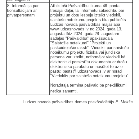
8. Informācija par
Atbilstoši Pašvaldību likuma 46. panta
konsultācijām ar
trešajai daļai, lai informētu sabiedrību par
privātpersonām
projektu un dotu iespēju izteikt viedokli,
saistošo noteikumu projekts tika publicēts
Ludzas novada pašvaldības mājaslapā
www.ludzasnovads.lv no 2024. gada 13.
augusta līdz 2024. gada 28. augustam
sadaļas "Pašvaldība" apakšsadaļā
"Saistošie noteikumi" "Projekti un
paskaidrojošie raksti". Viedokli par saistošo
noteikumu projektu fiziska vai juridiska
persona var izteikt, noformējot viedokli kā
elektroniski
parakstītu dokumentu ar drošu
elektronisko parakstu un nosūtot to uz e-
pastu: pasts@ludzasnovads.lv ar norādi
"Viedoklis par saistošo noteikumu projektu".
Norādītajā termiņā pašvaldībā priekšlikumi
netika saņemti.
Ludzas novada pašvaldības domes priekšsēdētājs
E. Mekšs