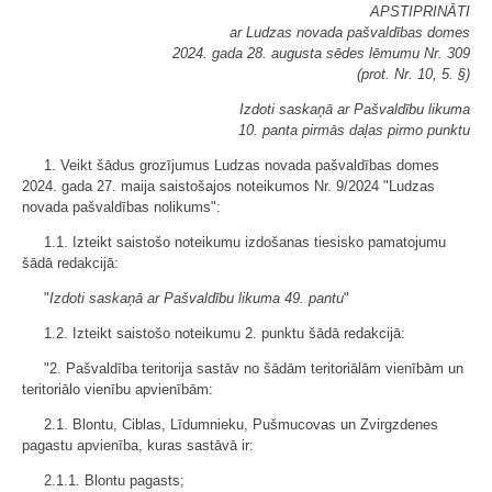
APSTIPRINĀTI
ar Ludzas novada pašvaldības domes
2024. gada 28. augusta sēdes lēmumu Nr. 309
(prot. Nr. 10, 5. §)
Izdoti saskaņā ar Pašvaldību likuma
10. panta pirmās daļas pirmo punktu
1. Veikt šādus grozījumus Ludzas novada pašvaldības domes
2024. gada 27. maija saistošajos noteikumos Nr. 9/2024 "Ludzas
novada pašvaldības nolikums":
1.1. Izteikt saistošo noteikumu izdošanas tiesisko pamatojumu
šādā redakcijā:
"
Izdoti saskaņā ar Pašvaldību likuma 49. pantu
"
1.2. Izteikt saistošo noteikumu 2. punktu šādā redakcijā:
"2. Pašvaldība teritorija sastāv no šādām teritoriālām vienībām un
teritoriālo vienību apvienībām:
2.1. Blontu, Ciblas, Līdumnieku, Pušmucovas un Zvirgzdenes
pagastu apvienība, kuras sastāvā ir:
2.1.1. Blontu pagasts;