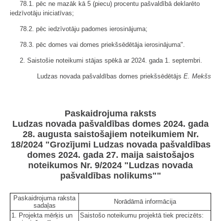
78.1. pēc ne mazāk kā 5 (piecu) procentu pašvaldībā deklarēto
iedzīvotāju iniciatīvas;
78.2. pēc iedzīvotāju padomes ierosinājuma;
78.3. pēc domes vai domes priekšsēdētāja ierosinājuma".
2. Saistošie noteikumi stājas spēkā ar 2024. gada 1. septembri.
Ludzas novada pašvaldības domes priekšsēdētājs
E. Mekšs
Paskaidrojuma raksts
Ludzas novada pašvaldības domes 2024. gada
28. augusta saistošajiem noteikumiem Nr.
18/2024 "Grozījumi Ludzas novada pašvaldības
domes 2024. gada 27. maija saistošajos
noteikumos Nr. 9/2024 "Ludzas novada
pašvaldības nolikums""
Paskaidrojuma raksta
Norādāmā informācija
sadaļas
1. Projekta mērķis un
Saistošo noteikumu projektā tiek precizēts: