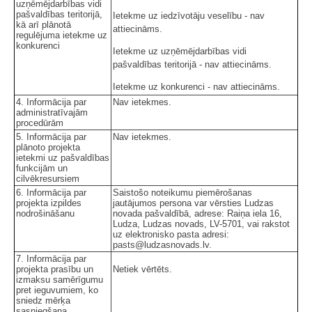
uzņēmējdarbības vidi
pašvaldības teritorijā,
Ietekme uz iedzīvotāju veselību - nav
kā arī plānotā
attiecināms.
regulējuma ietekme uz
konkurenci
Ietekme uz uzņēmējdarbības vidi
pašvaldības teritorijā - nav attiecināms.
Ietekme uz konkurenci - nav attiecināms.
4. Informācija par
Nav ietekmes.
administratīvajām
procedūrām
5. Informācija par
Nav ietekmes.
plānoto projekta
ietekmi uz pašvaldības
funkcijām un
cilvēkresursiem
6. Informācija par
Saistošo noteikumu piemērošanas
projekta izpildes
jautājumos persona var vērsties Ludzas
nodrošināšanu
novada pašvaldībā, adrese: Raiņa iela 16,
Ludza, Ludzas novads, LV-5701, vai rakstot
uz elektronisko pasta adresi:
pasts@ludzasnovads.lv.
7. Informācija par
projekta prasību un
Netiek vērtēts.
izmaksu samērīgumu
pret ieguvumiem, ko
sniedz mērķa
sasniegšana