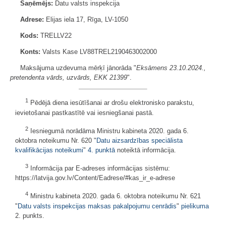
Saņēmējs:
Datu valsts inspekcija
Adrese:
Elijas iela 17, Rīga, LV-1050
Kods:
TRELLV22
Konts:
Valsts Kase LV88TREL2190463002000
Maksājuma uzdevuma mērķī jānorāda "
Eksāmens 23.10.2024.,
pretendenta vārds, uzvārds, EKK 21399
".
1
Pēdējā diena iesūtīšanai ar drošu elektronisko parakstu,
ievietošanai pastkastītē vai iesniegšanai pastā.
2
Iesniegumā norādāma Ministru kabineta 2020. gada 6.
oktobra noteikumu Nr. 620 "
Datu aizsardzības speciālista
kvalifikācijas noteikumi
"
4. punktā
noteiktā informācija.
3
Informācija par E-adreses informācijas sistēmu:
https://latvija.gov.lv/Content/Eadrese/#kas_ir_e-adrese
4
Ministru kabineta 2020. gada 6. oktobra noteikumu Nr. 621
"
Datu valsts inspekcijas maksas pakalpojumu cenrādis
"
pielikuma
2. punkts.