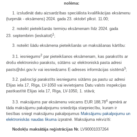
nolēma:
1. izsludināt datu aizsardzības speciālista kvalifikācijas eksāmenu
(turpmāk - eksāmens) 2024. gada 23. oktobrī plkst. 11.00;
2. noteikt pieteikšanās termiņu eksāmenam līdz 2024. gada
1
23. septembrim (ieskaitot)
;
3. noteikt šādu eksāmena pieteikšanās un maksāšanas kārtību:
2
3.1. iesniegums
par pieteikšanos eksāmenam, kas parakstīts ar
drošu elektronisko parakstu, sūtāms uz elektroniskā pasta adresi
3
pasts@dvi.gov.lv vai iesniedzams E-adreses informācijas sistēmā
;
3.2. pašrocīgi parakstīts iesniegums sūtāms pa pastu uz adresi
Elijas iela 17, Rīga, LV-1050 vai ievietojams Datu valsts inspekcijas
pastkastītē Elijas iela 17, Rīga, LV-1050, 1. stāvā;
4
3.3. maksājums par eksāmenu veicams EUR 188,78
apmērā ar
tāda maksājumu pakalpojumu sniedzēja starpniecību, kuram ir
tiesības sniegt maksājumu pakalpojumus
Maksājumu pakalpojumu un
elektroniskās naudas likuma
izpratnē. Maksājuma rekvizīti:
Nodokļu maksātāja reģistrācijas Nr.
LV90001037264