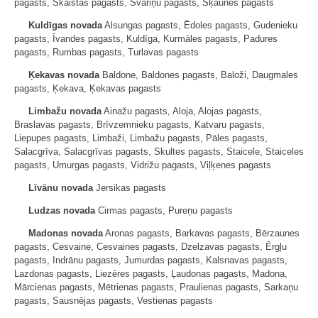
pagasts, Skaistas pagasts, Svariņu pagasts, Šķaunes pagasts
Kuldīgas novada
Alsungas pagasts, Ēdoles pagasts, Gudenieku
pagasts, Īvandes pagasts, Kuldīga, Kurmāles pagasts, Padures
pagasts, Rumbas pagasts, Turlavas pagasts
Ķekavas novada
Baldone, Baldones pagasts, Baloži, Daugmales
pagasts, Ķekava, Ķekavas pagasts
Limbažu novada
Ainažu pagasts, Aloja, Alojas pagasts,
Braslavas pagasts, Brīvzemnieku pagasts, Katvaru pagasts,
Liepupes pagasts, Limbaži, Limbažu pagasts, Pāles pagasts,
Salacgrīva, Salacgrīvas pagasts, Skultes pagasts, Staicele, Staiceles
pagasts, Umurgas pagasts, Vidrižu pagasts, Viļķenes pagasts
Līvānu novada
Jersikas pagasts
Ludzas novada
Cirmas pagasts, Pureņu pagasts
Madonas novada
Aronas pagasts, Barkavas pagasts, Bērzaunes
pagasts, Cesvaine, Cesvaines pagasts, Dzelzavas pagasts, Ērgļu
pagasts, Indrānu pagasts, Jumurdas pagasts, Kalsnavas pagasts,
Lazdonas pagasts, Liezēres pagasts, Ļaudonas pagasts, Madona,
Mārcienas pagasts, Mētrienas pagasts, Praulienas pagasts, Sarkaņu
pagasts, Sausnējas pagasts, Vestienas pagasts