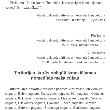
Pielikumā: "2. pielikums "Teritorijas, kurās obligāti izmeklējamas
nomedītās meža cūkas"".
Valsts galvenā pārtikas un veterinārā inspektora
pienākumu izpildītājs
E. Oļševskis
Pielikums
valsts galvenā pārtikas un veterinārā inspektora
15.08.2024. rīkojumam Nr. 152
"2. pielikums
valsts galvenā pārtikas un veterinārā inspektora
2020. gada 18. decembra rīkojumam Nr. 166
Teritorijas, kurās obligāti izmeklējamas
nomedītās meža cūkas
Aizkraukles novada
Aiviekstes pagasts, Aizkraukle, Aizkraukles
pagasts, Bebru pagasts, Daudzeses pagasts, Iršu pagasts, Klintaines
pagasts, Koknese, Kokneses pagasts, Mazzalves pagasts, Neretas
pagasts, Pilskalnes pagasts, Pļaviņas, Seces pagasts, Sērenes
pagasts, Skrīveru pagasts, Staburaga pagasts, Sunākstes pagasts,