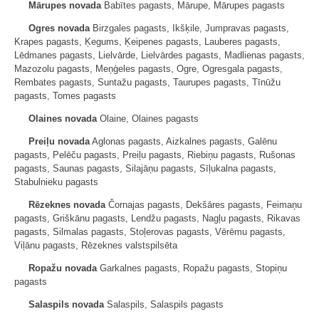
Mārupes novada
Babītes pagasts, Mārupe, Mārupes pagasts
Ogres novada
Birzgales pagasts, Ikšķile, Jumpravas pagasts,
Krapes pagasts, Ķegums, Ķeipenes pagasts, Lauberes pagasts,
Lēdmanes pagasts, Lielvārde, Lielvārdes pagasts, Madlienas pagasts,
Mazozolu pagasts, Meņģeles pagasts, Ogre, Ogresgala pagasts,
Rembates pagasts, Suntažu pagasts, Taurupes pagasts, Tīnūžu
pagasts, Tomes pagasts
Olaines novada
Olaine, Olaines pagasts
Preiļu novada
Aglonas pagasts, Aizkalnes pagasts, Galēnu
pagasts, Pelēču pagasts, Preiļu pagasts, Riebiņu pagasts, Rušonas
pagasts, Saunas pagasts, Silajāņu pagasts, Sīļukalna pagasts,
Stabulnieku pagasts
Rēzeknes novada
Čornajas pagasts, Dekšāres pagasts, Feimaņu
pagasts, Griškānu pagasts, Lendžu pagasts, Nagļu pagasts, Rikavas
pagasts, Silmalas pagasts, Stoļerovas pagasts, Vērēmu pagasts,
Viļānu pagasts, Rēzeknes valstspilsēta
Ropažu novada
Garkalnes pagasts, Ropažu pagasts, Stopiņu
pagasts
Salaspils novada
Salaspils, Salaspils pagasts