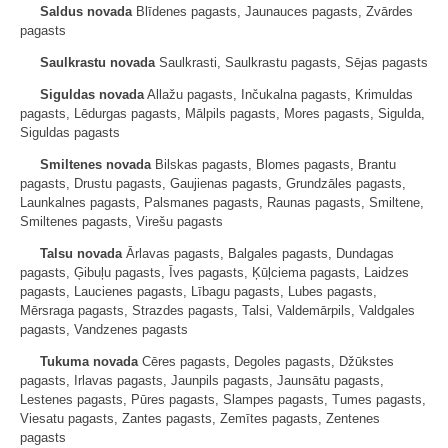
Saldus novada
Blīdenes pagasts, Jaunauces pagasts, Zvārdes
pagasts
Saulkrastu novada
Saulkrasti, Saulkrastu pagasts, Sējas pagasts
Siguldas novada
Allažu pagasts, Inčukalna pagasts, Krimuldas
pagasts, Lēdurgas pagasts, Mālpils pagasts, Mores pagasts, Sigulda,
Siguldas pagasts
Smiltenes novada
Bilskas pagasts, Blomes pagasts, Brantu
pagasts, Drustu pagasts, Gaujienas pagasts, Grundzāles pagasts,
Launkalnes pagasts, Palsmanes pagasts, Raunas pagasts, Smiltene,
Smiltenes pagasts, Virešu pagasts
Talsu novada
Ārlavas pagasts, Balgales pagasts, Dundagas
pagasts, Ģibuļu pagasts, Īves pagasts, Ķūļciema pagasts, Laidzes
pagasts, Laucienes pagasts, Lībagu pagasts, Lubes pagasts,
Mērsraga pagasts, Strazdes pagasts, Talsi, Valdemārpils, Valdgales
pagasts, Vandzenes pagasts
Tukuma novada
Cēres pagasts, Degoles pagasts, Džūkstes
pagasts, Irlavas pagasts, Jaunpils pagasts, Jaunsātu pagasts,
Lestenes pagasts, Pūres pagasts, Slampes pagasts, Tumes pagasts,
Viesatu pagasts, Zantes pagasts, Zemītes pagasts, Zentenes
pagasts