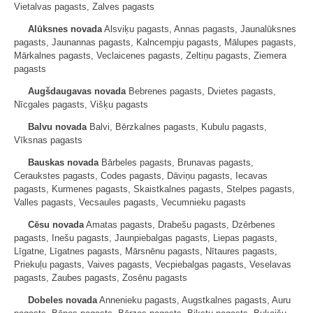
Vietalvas pagasts, Zalves pagasts
Alūksnes novada
Alsviķu pagasts, Annas pagasts, Jaunalūksnes
pagasts, Jaunannas pagasts, Kalncempju pagasts, Mālupes pagasts,
Mārkalnes pagasts, Veclaicenes pagasts, Zeltiņu pagasts, Ziemera
pagasts
Augšdaugavas novada
Bebrenes pagasts, Dvietes pagasts,
Nīcgales pagasts, Višķu pagasts
Balvu novada
Balvi, Bērzkalnes pagasts, Kubulu pagasts,
Vīksnas pagasts
Bauskas novada
Bārbeles pagasts, Brunavas pagasts,
Ceraukstes pagasts, Codes pagasts, Dāviņu pagasts, Iecavas
pagasts, Kurmenes pagasts, Skaistkalnes pagasts, Stelpes pagasts,
Valles pagasts, Vecsaules pagasts, Vecumnieku pagasts
Cēsu novada
Amatas pagasts, Drabešu pagasts, Dzērbenes
pagasts, Inešu pagasts, Jaunpiebalgas pagasts, Liepas pagasts,
Līgatne, Līgatnes pagasts, Mārsnēnu pagasts, Nītaures pagasts,
Priekuļu pagasts, Vaives pagasts, Vecpiebalgas pagasts, Veselavas
pagasts, Zaubes pagasts, Zosēnu pagasts
Dobeles novada
Annenieku pagasts, Augstkalnes pagasts, Auru