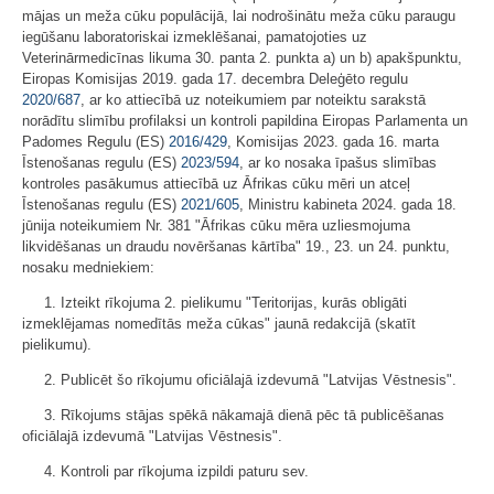
mājas un meža cūku populācijā, lai nodrošinātu meža cūku paraugu
iegūšanu laboratoriskai izmeklēšanai, pamatojoties uz
Veterinārmedicīnas likuma 30. panta 2. punkta a) un b) apakšpunktu,
Eiropas Komisijas 2019. gada 17. decembra Deleģēto regulu
2020/687
, ar ko attiecībā uz noteikumiem par noteiktu sarakstā
norādītu slimību profilaksi un kontroli papildina Eiropas Parlamenta un
Padomes Regulu (ES)
2016/429
, Komisijas 2023. gada 16. marta
Īstenošanas regulu (ES)
2023/594
, ar ko nosaka īpašus slimības
kontroles pasākumus attiecībā uz Āfrikas cūku mēri un atceļ
Īstenošanas regulu (ES)
2021/605
, Ministru kabineta 2024. gada 18.
jūnija noteikumiem Nr. 381 "Āfrikas cūku mēra uzliesmojuma
likvidēšanas un draudu novēršanas kārtība" 19., 23. un 24. punktu,
nosaku medniekiem:
1. Izteikt rīkojuma 2. pielikumu "Teritorijas, kurās obligāti
izmeklējamas nomedītās meža cūkas" jaunā redakcijā (skatīt
pielikumu).
2. Publicēt šo rīkojumu oficiālajā izdevumā "Latvijas Vēstnesis".
3. Rīkojums stājas spēkā nākamajā dienā pēc tā publicēšanas
oficiālajā izdevumā "Latvijas Vēstnesis".
4. Kontroli par rīkojuma izpildi paturu sev.