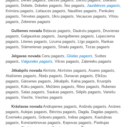
pagasts, Bēnes pagasts, Bērzes pagasts, Bikstu pagasts, Bukaišu
pagasts, Dobele, Dobeles pagasts, Īles pagasts,
Jaunbērzes pagasts,
Krimūnu pagasts, Lielauces pagasts, Naudītes pagasts, Penkules
pagasts, Tērvetes pagasts, Ukru pagasts, Vecauces pagasts, Vītiņu
pagasts, Zebrenes pagasts
Gulbenes novada
Beļavas pagasts, Daukstu pagasts, Druvienas
pagasts, Galgauskas pagasts, Jaungulbenes pagasts, Lejasciema
pagasts, Litenes pagasts, Lizuma pagasts, Līgo pagasts, Rankas
pagasts, Stāmerienas pagasts, Stradu pagasts, Tirzas pagasts
Jelgavas novada
Cenu pagasts,
Glūdas pagasts,
Svētes
pagasts,
Valgundes pagasts,
Vilces pagasts, Zaļenieku pagasts
Jēkabpils novada
Aknīste, Aknīstes pagasts, Asares pagasts,
Atašienes pagasts, Ābeļu pagasts, Dunavas pagasts, Elkšņu
pagasts, Gārsenes pagasts, Jēkabpils, Kalna pagasts, Krustpils
pagasts, Kūku pagasts, Mežāres pagasts, Rites pagasts, Rubenes
pagasts, Salas pagasts, Saukas pagasts, Sēlpils pagasts, Variešu
pagasts, Viesīte, Viesītes pagasts
Krāslavas novada
Andrupenes pagasts, Andzeļu pagasts, Asūnes
pagasts, Aulejas pagasts, Bērziņu pagasts, Dagda, Dagdas pagasts,
Ezernieku pagasts, Grāveru pagasts, Indras pagasts, Kastuļinas
pagasts, Konstantinovas pagasts, Ķepovas pagasts, Piedrujas