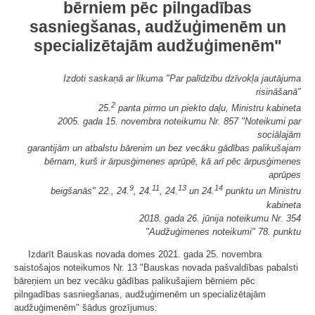
bērniem pēc pilngadības
sasniegšanas, audžuģimenēm un
specializētajām audžuģimenēm"
Izdoti saskaņā ar likuma "Par palīdzību dzīvokļa jautājuma
risināšanā"
2
25.
panta pirmo un piekto daļu, Ministru kabineta
2005. gada 15. novembra noteikumu Nr. 857 "Noteikumi par
sociālajām
garantijām un atbalstu bārenim un bez vecāku gādības palikušajam
bērnam, kurš ir ārpusģimenes aprūpē, kā arī pēc ārpusģimenes
aprūpes
9
11
13
14
beigšanās" 22., 24.
, 24.
, 24.
un 24.
punktu un Ministru
kabineta
2018. gada 26. jūnija noteikumu Nr. 354
"Audžuģimenes noteikumi" 78. punktu
Izdarīt Bauskas novada domes 2021. gada 25. novembra
saistošajos noteikumos Nr. 13 "Bauskas novada pašvaldības pabalsti
bāreņiem un bez vecāku gādības palikušajiem bērniem pēc
pilngadības sasniegšanas, audžuģimenēm un specializētajām
audžuģimenēm" šādus grozījumus: