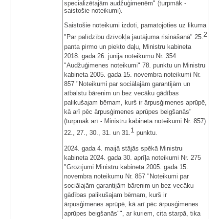
specializētajām audžuģimenēm" (turpmāk -
saistošie noteikumi).
Saistošie noteikumi izdoti, pamatojoties uz likuma
2
"Par palīdzību dzīvokļa jautājuma risināšanā" 25.
panta pirmo un piekto daļu, Ministru kabineta
2018. gada 26. jūnija noteikumu Nr. 354
"Audžuģimenes noteikumi" 78. punktu un Ministru
kabineta 2005. gada 15. novembra noteikumi Nr.
857 "Noteikumi par sociālajām garantijām un
atbalstu bārenim un bez vecāku gādības
palikušajam bērnam, kurš ir ārpusģimenes aprūpē,
kā arī pēc ārpusģimenes aprūpes beigšanās"
(turpmāk arī - Ministru kabineta noteikumi Nr. 857)
1
22., 27., 30., 31. un 31.
punktu.
2024. gada 4. maijā stājās spēkā Ministru
kabineta 2024. gada 30. aprīļa noteikumi Nr. 275
"Grozījumi Ministru kabineta 2005. gada 15.
novembra noteikumu Nr. 857 "Noteikumi par
sociālajām garantijām bārenim un bez vecāku
gādības palikušajam bērnam, kurš ir
ārpusģimenes aprūpē, kā arī pēc ārpusģimenes
aprūpes beigšanās"", ar kuriem, cita starpā, tika