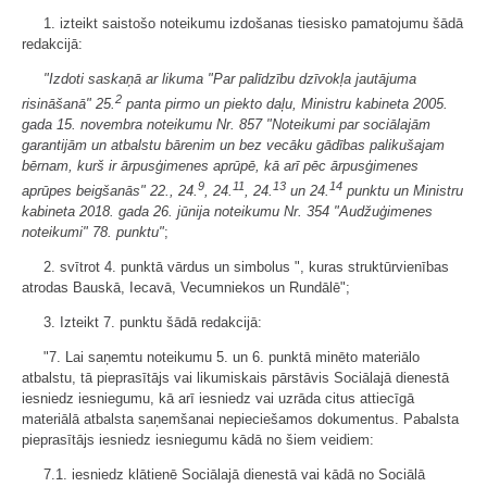
1. izteikt saistošo noteikumu izdošanas tiesisko pamatojumu šādā
redakcijā:
"Izdoti saskaņā ar likuma "Par palīdzību dzīvokļa jautājuma
2
risināšanā" 25.
panta pirmo un piekto daļu, Ministru kabineta 2005.
gada 15. novembra noteikumu Nr. 857 "Noteikumi par sociālajām
garantijām un atbalstu bārenim un bez vecāku gādības palikušajam
bērnam, kurš ir ārpusģimenes aprūpē, kā arī pēc ārpusģimenes
9
11
13
14
aprūpes beigšanās" 22., 24.
, 24.
, 24.
un 24.
punktu un Ministru
kabineta 2018. gada 26. jūnija noteikumu Nr. 354 "Audžuģimenes
noteikumi" 78. punktu"
;
2. svītrot 4. punktā vārdus un simbolus ", kuras struktūrvienības
atrodas Bauskā, Iecavā, Vecumniekos un Rundālē";
3. Izteikt 7. punktu šādā redakcijā:
"7. Lai saņemtu noteikumu 5. un 6. punktā minēto materiālo
atbalstu, tā pieprasītājs vai likumiskais pārstāvis Sociālajā dienestā
iesniedz iesniegumu, kā arī iesniedz vai uzrāda citus attiecīgā
materiālā atbalsta saņemšanai nepieciešamos dokumentus. Pabalsta
pieprasītājs iesniedz iesniegumu kādā no šiem veidiem:
7.1. iesniedz klātienē Sociālajā dienestā vai kādā no Sociālā