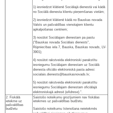
1) iesniedzot klātienē Sociālajā dienestā vai kādā
no Sociālā dienesta klientu pieņemšanas vietām;
2) iesniedzot klātienē kādā no Bauskas novada
Valsts un pašvaldības vienotajiem klientu
apkalpošanas centriem;
3) nosūtot Sociālajam dienestam pa pastu
("Bauskas novada Sociālais dienests",
Rūpniecības iela 7, Bauska, Bauskas novads, LV-
3901);
4) nosūtot rakstveida elektroniski parakstītu
iesniegumu Sociālajam dienestam uz Sociālā
dienesta oficiālo elektroniskā pasta adresi:
socialais.dienests@bauskasnovads.lv;
5) nosūtot rakstveida elektroniski parakstītu
iesniegumu Sociālajam dienestam oficiālajā
elektroniskajā adresē (eAdrese).".
2. Fiskālā
Saistošo noteikumu grozījumiem nav fiskālas
ietekme uz
ietekmes uz pašvaldības budžetu.
pašvaldības
budžetu
Saistošo noteikumu īstenošana neietekmēs