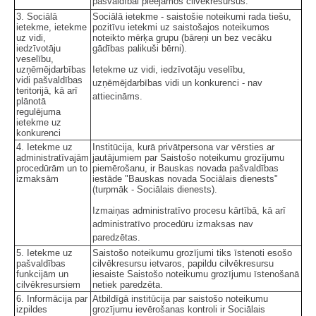
pašvaldībai pieejamos cilvēkresursus.
3. Sociālā
Sociālā ietekme - saistošie noteikumi rada tiešu,
ietekme, ietekme
pozitīvu ietekmi uz saistošajos noteikumos
uz vidi,
noteikto mērķa grupu (bāreņi un bez vecāku
iedzīvotāju
gādības palikuši bērni).
veselību,
uzņēmējdarbības
Ietekme uz vidi, iedzīvotāju veselību,
vidi pašvaldības
uzņēmējdarbības vidi un konkurenci - nav
teritorijā, kā arī
attiecināms.
plānotā
regulējuma
ietekme uz
konkurenci
4. Ietekme uz
Institūcija, kurā privātpersona var vērsties ar
administratīvajām
jautājumiem par Saistošo noteikumu grozījumu
procedūrām un to
piemērošanu, ir Bauskas novada pašvaldības
izmaksām
iestāde "Bauskas novada Sociālais dienests"
(turpmāk - Sociālais dienests).
Izmaiņas administratīvo procesu kārtībā, kā arī
administratīvo procedūru izmaksas nav
paredzētas.
5. Ietekme uz
Saistošo noteikumu grozījumi tiks īstenoti esošo
pašvaldības
cilvēkresursu ietvaros, papildu cilvēkresursu
funkcijām un
iesaiste Saistošo noteikumu grozījumu īstenošanā
cilvēkresursiem
netiek paredzēta.
6. Informācija par
Atbildīgā institūcija par saistošo noteikumu
izpildes
grozījumu ievērošanas kontroli ir Sociālais