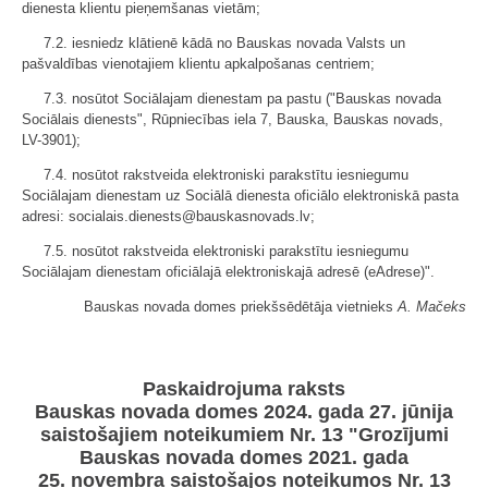
dienesta klientu pieņemšanas vietām;
7.2. iesniedz klātienē kādā no Bauskas novada Valsts un
pašvaldības vienotajiem klientu apkalpošanas centriem;
7.3. nosūtot Sociālajam dienestam pa pastu ("Bauskas novada
Sociālais dienests", Rūpniecības iela 7, Bauska, Bauskas novads,
LV-3901);
7.4. nosūtot rakstveida elektroniski parakstītu iesniegumu
Sociālajam dienestam uz Sociālā dienesta oficiālo elektroniskā pasta
adresi: socialais.dienests@bauskasnovads.lv;
7.5. nosūtot rakstveida elektroniski parakstītu iesniegumu
Sociālajam dienestam oficiālajā elektroniskajā adresē (eAdrese)".
Bauskas novada domes priekšsēdētāja vietnieks
A. Mačeks
Paskaidrojuma raksts
Bauskas novada domes 2024. gada 27. jūnija
saistošajiem noteikumiem Nr. 13 "Grozījumi
Bauskas novada domes 2021. gada
25. novembra saistošajos noteikumos Nr. 13