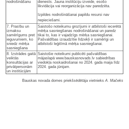
nodrošināšanu
dienests. Jauna institūciju izveide, esošo
likvidācija vai reorganizācija nav paredzēta.
Izpildes nodrošināšanai papildu resursi nav
nepieciešami.
7. Prasību un
Saistošo noteikumu grozījumi ir atbilstoši iecerētā
izmaksu
mērķa sasniegšanas nodrošināšanai un paredz
samērīgums pret
tikai to, kas ir vajadzīgs mērķa sasniegšanai.
ieguvumiem, ko
Pašvaldības izraudzītie līdzekļi ir samērīgi un
sniedz mērķa
atbilstoši leģitīmā mērķa sasniegšanai.
sasniegšana
8. Izstrādes gaitā
Saistošie noteikumi publicēti pašvaldības
veiktās
mājaslapā www.bauskasnovads.lv sabiedrības
konsultācijas ar
viedokļa noskaidrošanai no 2024. gada maija līdz
privātpersonām
2024. gada jūnijam.
un institūcijām
Bauskas novada domes priekšsēdētāja vietnieks
A. Mačeks