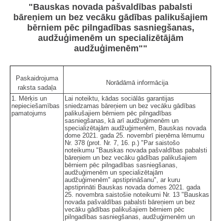
"Bauskas novada pašvaldības pabalsti
bāreņiem un bez vecāku gādības palikušajiem
bērniem pēc pilngadības sasniegšanas,
audžuģimenēm un specializētājām
audžuģimenēm""
Paskaidrojuma
Norādāmā informācija
raksta sadaļa
1. Mērķis un
Lai noteiktu, kādas sociālās garantijas
nepieciešamības
sniedzamas bāreņiem un bez vecāku gādības
pamatojums
palikušajiem bērniem pēc pilngadības
sasniegšanas, kā arī audžuģimenēm un
specializētajām audžuģimenēm, Bauskas novada
dome 2021. gada 25. novembrī pieņēma lēmumu
Nr. 378 (prot. Nr. 7, 16. p.) "Par saistošo
noteikumu "Bauskas novada pašvaldības pabalsti
bāreņiem un bez vecāku gādības palikušajiem
bērniem pēc pilngadības sasniegšanas,
audžuģimenēm un specializētajām
audžuģimenēm" apstiprināšanu", ar kuru
apstiprināti Bauskas novada domes 2021. gada
25. novembra saistošie noteikumi Nr. 13 "Bauskas
novada pašvaldības pabalsti bāreņiem un bez
vecāku gādības palikušajiem bērniem pēc
pilngadības sasniegšanas, audžuģimenēm un