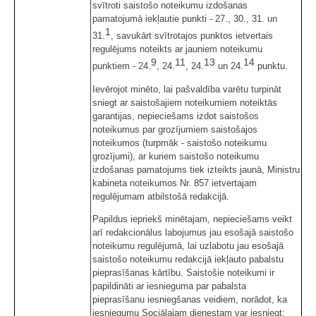
svītroti saistošo noteikumu izdošanas
pamatojumā iekļautie punkti - 27., 30., 31. un
1
31.
, savukārt svītrotajos punktos ietvertais
regulējums noteikts ar jauniem noteikumu
9
11
13
14
punktiem - 24.
, 24.
, 24.
un 24.
punktu.
Ievērojot minēto, lai pašvaldība varētu turpināt
sniegt ar saistošajiem noteikumiem noteiktās
garantijas, nepieciešams izdot saistošos
noteikumus par grozījumiem saistošajos
noteikumos (turpmāk - saistošo noteikumu
grozījumi), ar kuriem saistošo noteikumu
izdošanas pamatojums tiek izteikts jaunā, Ministru
kabineta noteikumos Nr. 857 ietvertajam
regulējumam atbilstošā redakcijā.
Papildus iepriekš minētajam, nepieciešams veikt
arī redakcionālus labojumus jau esošajā saistošo
noteikumu regulējumā, lai uzlabotu jau esošajā
saistošo noteikumu redakcijā iekļauto pabalstu
pieprasīšanas kārtību. Saistošie noteikumi ir
papildināti ar iesnieguma par pabalsta
pieprasīšanu iesniegšanas veidiem, norādot, ka
iesniegumu Sociālajam dienestam var iesniegt: