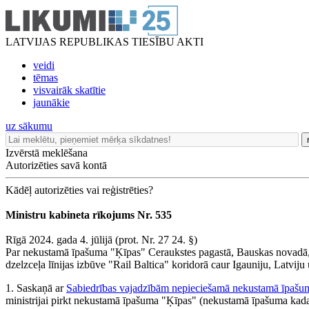
LATVIJAS REPUBLIKAS TIESĪBU AKTI
veidi
tēmas
visvairāk skatītie
jaunākie
uz sākumu
Izvērstā meklēšana
Autorizēties savā kontā
Kādēļ autorizēties vai reģistrēties?
Ministru kabineta rīkojums Nr. 535
Rīgā 2024. gada 4. jūlijā (prot. Nr. 27 24. §)
Par nekustamā īpašuma "Ķīpas" Ceraukstes pagastā, Bauskas novadā,
dzelzceļa līnijas izbūve "Rail Baltica" koridorā caur Igauniju, Latviju
1. Saskaņā ar
Sabiedrības vajadzībām nepieciešamā nekustamā īpašum
ministrijai pirkt nekustamā īpašuma "Ķīpas" (nekustamā īpašuma kad