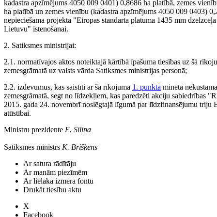
kadastra apzīmējums 4050 009 0401) 0,8686 ha platībā, zemes vienī
ha platībā un zemes vienību (kadastra apzīmējums 4050 009 0403) 0,
nepieciešama projekta "Eiropas standarta platuma 1435 mm dzelzceļa lī
Lietuvu" īstenošanai.
2. Satiksmes ministrijai:
2.1. normatīvajos aktos noteiktajā kārtībā īpašuma tiesības uz šā rīko
zemesgrāmatā uz valsts vārda Satiksmes ministrijas personā;
2.2. izdevumus, kas saistīti ar šā rīkojuma
1. punktā
minētā nekustamā 
zemesgrāmatā, segt no līdzekļiem, kas paredzēti akciju sabiedrības "R
2015. gada 24. novembrī noslēgtajā līgumā par līdzfinansējumu triju Bal
attīstībai.
Ministru prezidente
E. Siliņa
Satiksmes ministrs
K. Briškens
Ar satura rādītāju
Ar manām piezīmēm
Ar lielāka izmēra fontu
Drukāt tiesību aktu
X
Facebook