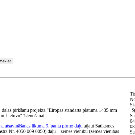
meklēt
Ti
No
St
S
 daļas pirkšanu projekta "Eiropas standarta platuma 1435 mm
 un Lietuvu" īstenošanai
Sa
04
a atsavināšanas likuma 9. panta pirmo daļu
atļaut Satiksmes
08
astra Nr. 4050 009 0050) daļu – zemes vienību (zemes vienības
Sa