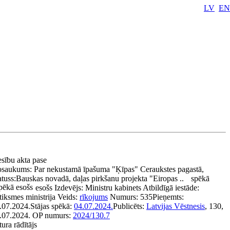
LV
EN
esību akta pase
saukums:
Par nekustamā īpašuma "Ķīpas" Ceraukstes pagastā,
atuss:
Bauskas novadā, daļas pirkšanu projekta "Eiropas ..
spēkā
pēkā esošs
esošs
Izdevējs:
Ministru kabinets
Atbildīgā iestāde:
tiksmes ministrija
Veids:
rīkojums
Numurs:
535
Pieņemts:
.07.2024.
Stājas spēkā:
04.07.2024.
Publicēts:
Latvijas Vēstnesis
, 130,
.07.2024.
OP numurs:
2024/130.7
tura rādītājs