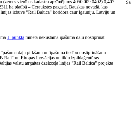
bu (zemes vienības kadastra apzīmējums 4050 009 0402) 0,407
Sa
2311 ha platībā – Ceraukstes pagastā, Bauskas novadā, kas
nijas izbūve "Rail Baltica" koridorā caur Igauniju, Latviju un
juma
1. punktā
minētā nekustamā īpašuma daļu nostiprināt
īpašuma daļu pirkšanu un īpašuma tiesību nostiprināšanu
B Rail" un Eiropas Inovācijas un tīklu izpildaģentūras
tijas valstu ātrgaitas dzelzceļa līnijas "Rail Baltica" projekta