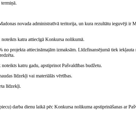
 termiņā.
 Madonas novada administratīvā teritorija, un kura rezultātu ieguvēji ir
 noteikts katra attiecīgā Konkursa nolikumā.
 % no projekta attiecināmajām izmaksām. Līdzfinansējumā tiek iekļaut
redzēta.
noteikts katru gadu, apstiprinot Pašvaldības budžetu.
audas līdzekļi vai materiālās vērtības.
ta līdzekļi.
 (piecu) darba dienu laikā pēc Konkursa nolikuma apstiprināšanas ar Paš