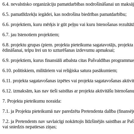
6.4. nevalstisko organizāciju pamatdarbības nodrošināšanai un mak
6.5. pamatlīdzekļu iegādei, kas nodrošina biedrības pamatdarbību;
6.6. projektiem, kuru mērķis ir gūt peļņu vai kuru īstenošanas rezultā
6.7. jau īstenotiem projektiem;
6.8. projektu grupas (piem. projekta pieteikuma sagatavotājs, projekta
ēdināšanai, telpu īrei un to uzturēšanas izdevumu apmaksai;
6.9. projektiem, kurus finansiāli atbalsta citas Pašvaldības programmas
6.10. politiskiem, militāriem vai reliģiska satura pasākumiem;
6.11. projekta sagatavošanas izpētes vai projekta sagatavošanas aktiv
6.12. izmaksām, kas nav tieši saistītas ar projekta aktivitāšu īstenošanu
7. Projekta pieteikumu noraida:
7.1. ja Projekta pieteikumā nav paredzēta Pretendenta dalība (finansēj
7.2. ja Pretendents nav savlaicīgi nokārtojis līdzšinējās saistības ar P
vai sniedzis nepatiesas ziņas;