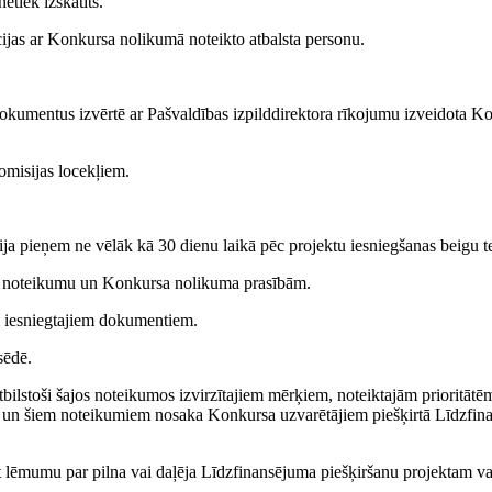
tiek izskatīts.
ijas ar Konkursa nolikumā noteikto atbalsta personu.
dokumentus izvērtē ar Pašvaldības izpilddirektora rīkojumu izveidota K
Komisijas locekļiem.
 pieņem ne vēlāk kā 30 dienu laikā pēc projektu iesniegšanas beigu t
t šo noteikumu un Konkursa nolikuma prasībām.
am iesniegtajiem dokumentiem.
sēdē.
bilstoši šajos noteikumos izvirzītajiem mērķiem, noteiktajām prioritāt
 un šiem noteikumiem nosaka Konkursa uzvarētājiem piešķirtā Līdzfin
mt lēmumu par pilna vai daļēja Līdzfinansējuma piešķiršanu projektam va