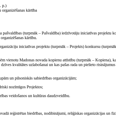
 p.)
u organizēšanas kārtība
pašvaldības (turpmāk – Pašvaldība) iedzīvotāju iniciatīvas projektu k
organizēšanas kārtību.
organizāciju iniciatīvas projektu (turpmāk – Projekts) konkursu (turpmā
teresēm vienotu Madonas novada kopienu attīstību (turpmāk – Kopiena), k
nā dzīves kvalitātes uzlabošanai un kas pašas rada un pielieto risinājumus
rupām un pilsoniskās sabiedrības organizācijām;
edriski nozīmīgos Projektos;
edrības veidošanos un kultūras daudzveidību.
vadā reģistrētas biedrības, nodibinājumi, reliģiskas organizācijas un fi