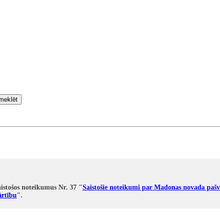
meklēt
istošos noteikumus Nr. 37 "
Saistošie noteikumi par Madonas novada pašv
ārtību
".