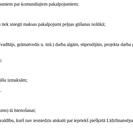
sājumiem par komunālajiem pakalpojumiem;
tā tiek sniegti maksas pakalpojumi peļņas gūšanas nolūkā;
 vadītājs, grāmatvedis u. tml.) darba algām, stipendijām, projekta darba
;
itāšu izmaksām;
.
ums) tā īstenošanai;
ašvaldību, kurš nav iesniedzis atskaiti par iepriekš piešķirtā Līdzfinansēj