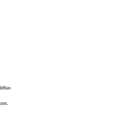
ldības
jums.