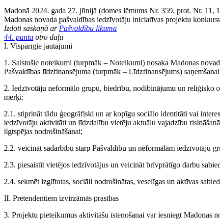
Madonā 2024. gada 27. jūnijā (domes lēmums Nr. 359, prot. Nr. 11, 1.
Madonas novada pašvaldības iedzīvotāju iniciatīvas projektu konkurs
Izdoti saskaņā ar
Pašvaldību likuma
44. panta
otro daļu
I. Vispārīgie jautājumi
1. Saistošie noteikumi (turpmāk – Noteikumi) nosaka Madonas novada 
Pašvaldības līdzfinansējuma (turpmāk – Līdzfinansējums) saņemšanai 
2. Iedzīvotāju neformālo grupu, biedrību, nodibinājumu un reliģisko 
mērķi:
2.1. stiprināt tādu ģeogrāfiski un ar kopīgu sociālo identitāti vai in
iedzīvotāju aktivitāti un līdzdalību vietēju aktuālu vajadzību risināša
ilgtspējas nodrošināšanai;
2.2. veicināt sadarbību starp Pašvaldību un neformālām iedzīvotāju g
2.3. piesaistīt vietējos iedzīvotājus un veicināt brīvprātīgo darbu sabi
2.4. sekmēt izglītotas, sociāli nodrošinātas, veselīgas un aktīvas sabi
II. Pretendentiem izvirzāmās prasības
3. Projektu pieteikumus aktivitāšu īstenošanai var iesniegt Madonas no