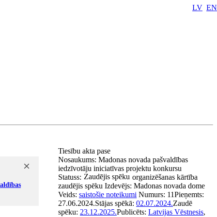
LV
EN
Tiesību akta pase
Nosaukums:
Madonas novada pašvaldības
iedzīvotāju iniciatīvas projektu konkursu
Zaudējis spēku
Statuss:
organizēšanas kārtība
aldības
zaudējis spēku
Izdevējs:
Madonas novada dome
Veids:
saistošie noteikumi
Numurs:
11
Pieņemts:
27.06.2024.
Stājas spēkā:
02.07.2024.
Zaudē
spēku:
23.12.2025.
Publicēts:
Latvijas Vēstnesis
,