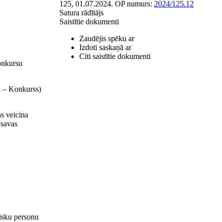
125, 01.07.2024.
OP numurs:
2024/125.12
Satura rādītājs
Saistītie dokumenti
Zaudējis spēku ar
Izdoti saskaņā ar
Citi saistītie dokumenti
onkursu
k – Konkurss)
as veicina
 savas
zisku personu