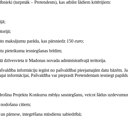
bnieki (turpmāk – Pretendents), kas atbilst šādiem kritērijiem:
ijā;
torijā;
igāto maksājumu parāda, kas pārsniedz 150
euro
;
ektu pieteikuma iesniegšanas brīdim;
tā dzīvesvieta ir Madonas novada administratīvajā teritorija.
ašvaldība informāciju iegūst no pašvaldībai pieejamajām datu bāzēm. Ja
šajai informācijai, Pašvaldība var pieprasīt Pretendentam iesniegt papild
nodrošina Projektu Konkursu mērķu sasniegšanu, veicot šādus uzdevumus
 nodošana citiem;
 un pārnese, integrēšana mūsdienu sabiedrībā;