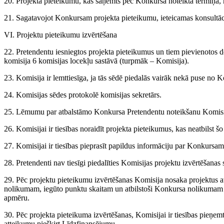
20. Projekta pieteikumu, kas saņemts pēc Konkursā noteiktā termiņa, ne
21. Sagatavojot Konkursam projekta pieteikumu, ieteicamas konsultāc
VI. Projektu pieteikumu izvērtēšana
22. Pretendentu iesniegtos projekta pieteikumus un tiem pievienotos 
komisija 6 komisijas locekļu sastāvā (turpmāk – Komisija).
23. Komisija ir lemttiesīga, ja tās sēdē piedalās vairāk nekā puse no 
24. Komisijas sēdes protokolē komisijas sekretārs.
25. Lēmumu par atbalstāmo Konkursa Pretendentu noteikšanu Komisija
26. Komisijai ir tiesības noraidīt projekta pieteikumus, kas neatbils
27. Komisijai ir tiesības pieprasīt papildus informāciju par Konkurs
28. Pretendenti nav tiesīgi piedalīties Komisijas projektu izvērtēšanas 
29. Pēc projektu pieteikumu izvērtēšanas Komisija nosaka projektus at
nolikumam, iegūto punktu skaitam un atbilstoši Konkursa nolikumam
apmēru.
30. Pēc projekta pieteikuma izvērtēšanas, Komisijai ir tiesības pieņe
atteikumu piešķirt Līdzfinansējumu.