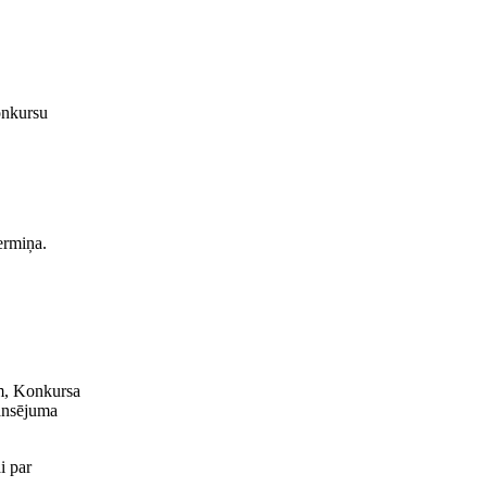
onkursu
ermiņa.
ēm, Konkursa
ansējuma
i par