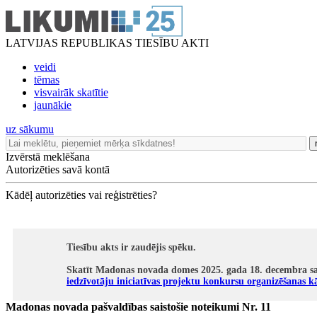
LATVIJAS REPUBLIKAS TIESĪBU AKTI
veidi
tēmas
visvairāk skatītie
jaunākie
uz sākumu
Izvērstā meklēšana
Autorizēties savā kontā
Kādēļ autorizēties vai reģistrēties?
Tiesību akts ir zaudējis spēku.
Skatīt Madonas novada domes 2025. gada 18. decembra sa
iedzīvotāju iniciatīvas projektu konkursu organizēšanas k
Madonas novada pašvaldības saistošie noteikumi Nr. 11