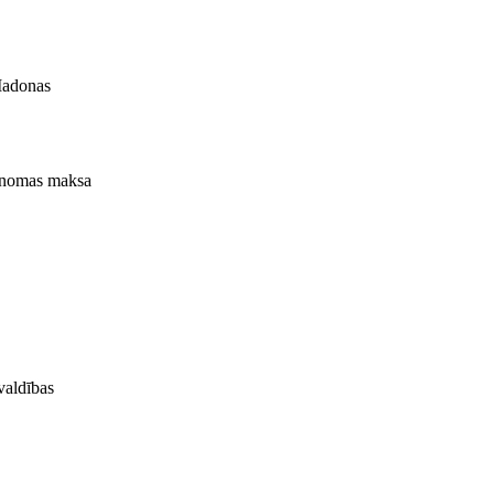
 Madonas
a nomas maksa
valdības