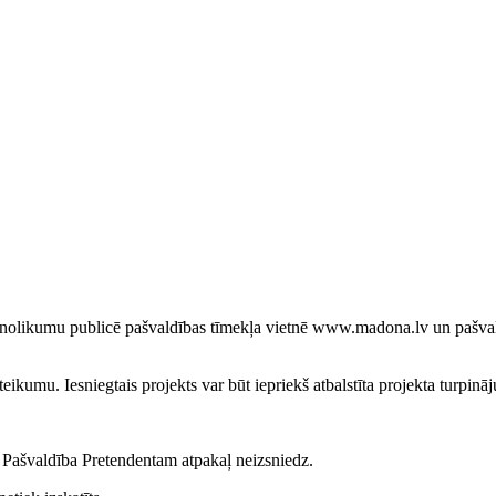
nolikumu publicē pašvaldības tīmekļa vietnē www.madona.lv un pašva
ikumu. Iesniegtais projekts var būt iepriekš atbalstīta projekta turpinā
 Pašvaldība Pretendentam atpakaļ neizsniedz.