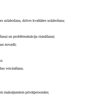
es uzlabošana, dzīves kvalitātes uzlabošana;
šanai un problēmsituāciju risināšanai;
onas novadā;
a;
ības veicināšana.
giem maksājumiem privātpersonām;