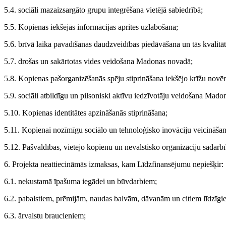
5.4. sociāli mazaizsargāto grupu integrēšana vietējā sabiedrībā;
5.5. Kopienas iekšējās informācijas aprites uzlabošana;
5.6. brīvā laika pavadīšanas daudzveidības piedāvāšana un tās kvalitāt
5.7. drošas un sakārtotas vides veidošana Madonas novadā;
5.8. Kopienas pašorganizēšanās spēju stiprināšana iekšējo krīžu novēr
5.9. sociāli atbildīgu un pilsoniski aktīvu iedzīvotāju veidošana Mad
5.10. Kopienas identitātes apzināšanās stiprināšana;
5.11. Kopienai nozīmīgu sociālo un tehnoloģisko inovāciju veicināšan
5.12. Pašvaldības, vietējo kopienu un nevalstisko organizāciju sadarb
6. Projekta neattiecināmās izmaksas, kam Līdzfinansējumu nepiešķir:
6.1. nekustamā īpašuma iegādei un būvdarbiem;
6.2. pabalstiem, prēmijām, naudas balvām, dāvanām un citiem līdzī
6.3. ārvalstu braucieniem;