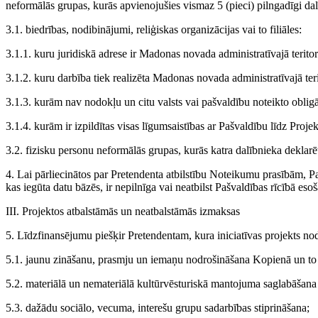
neformālās grupas, kurās apvienojušies vismaz 5 (pieci) pilngadīgi dalī
3.1. biedrības, nodibinājumi, reliģiskas organizācijas vai to filiāles:
3.1.1. kuru juridiskā adrese ir Madonas novada administratīvajā teritor
3.1.2. kuru darbība tiek realizēta Madonas novada administratīvajā teri
3.1.3. kurām nav nodokļu un citu valsts vai pašvaldību noteikto obl
3.1.4. kurām ir izpildītas visas līgumsaistības ar Pašvaldību līdz Proj
3.2. fizisku personu neformālās grupas, kurās katra dalībnieka deklarē
4. Lai pārliecinātos par Pretendenta atbilstību Noteikumu prasībām, P
kas iegūta datu bāzēs, ir nepilnīga vai neatbilst Pašvaldības rīcībā eso
III. Projektos atbalstāmās un neatbalstāmās izmaksas
5. Līdzfinansējumu piešķir Pretendentam, kura iniciatīvas projekts 
5.1. jaunu zināšanu, prasmju un iemaņu nodrošināšana Kopienā un to
5.2. materiālā un nemateriālā kultūrvēsturiskā mantojuma saglabāšana
5.3. dažādu sociālo, vecuma, interešu grupu sadarbības stiprināšana;