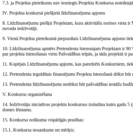
7.3. ja Projekta pieteikums nav iesniegts Projektu Konkursa noteiktajā
IV. Projekta konkursā piešķirtā līdzfinansējuma apjoms
8. Līdzfinansējumu piešķir Projektam, kura aktivitāšu norises vieta ir
novada iedzīvotāji.
9. Vienā Projekta pieteikumā pieprasītais Līdzfinansējuma apjoms tiek
10. Līdzfinansējuma apmērs Pretendenta īstenotajam Projektam ir 90
par projekta īstenošanas vietu Pašvaldības telpās, ja tāda projektā ir pa
11. Kopējais Līdzfinansējuma apjoms, kas paredzēts Konkursiem, tiek 
12. Pretendenta ieguldītais finansējums Projekta īstenošanā drīkst būt n
13. Pretendenta līdzfinansējums nedrīkst būt pašvaldības iestāžu budže
V. Konkursu organizēšana
14. Iedzīvotāju iniciatīvas projektu konkursus izsludina katru gadu 5
domes lēmumu.
15. Konkursa nolikuma vispārīgās prasības:
15.1. Konkursa nosaukums un mērķis;