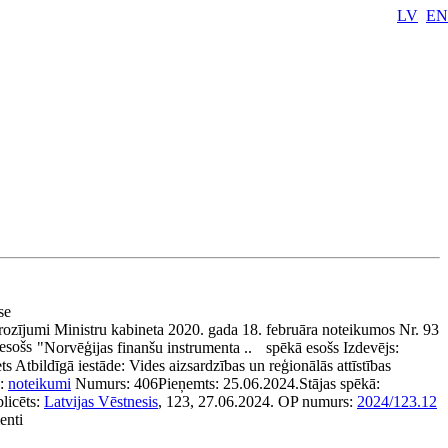
LV
EN
ase
ozījumi Ministru kabineta 2020. gada 18. februāra noteikumos Nr. 93
esošs
"Norvēģijas finanšu instrumenta ..
spēkā esošs
Izdevējs:
ts
Atbildīgā iestāde:
Vides aizsardzības un reģionālās attīstības
s:
noteikumi
Numurs:
406
Pieņemts:
25.06.2024.
Stājas spēkā:
licēts:
Latvijas Vēstnesis
, 123, 27.06.2024.
OP numurs:
2024/123.12
enti