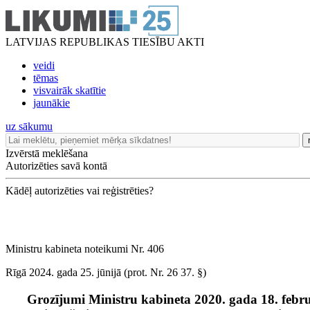
LATVIJAS REPUBLIKAS TIESĪBU AKTI
veidi
tēmas
visvairāk skatītie
jaunākie
uz sākumu
Izvērstā meklēšana
Autorizēties savā kontā
Kādēļ autorizēties vai reģistrēties?
Ministru kabineta noteikumi Nr. 406
Rīgā 2024. gada 25. jūnijā (prot. Nr. 26 37. §)
Grozījumi Ministru kabineta 2020. gada 18. febr