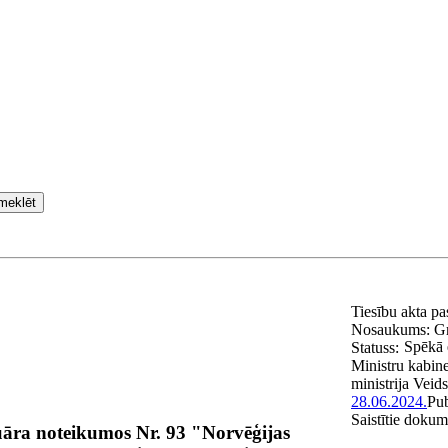
meklēt
Tiesību akta p
Nosaukums:
Gr
Spēkā 
Statuss:
Ministru kabine
ministrija
Veid
28.06.2024.
Pub
Saistītie dokum
uāra noteikumos Nr. 93 "Norvēģijas