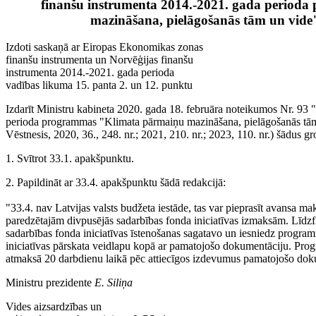
finanšu instrumenta 2014.-2021. gada period
mazināšana, pielāgošanās tām un vide
Izdoti saskaņā ar Eiropas Ekonomikas zonas
finanšu instrumenta un Norvēģijas finanšu
instrumenta 2014.-2021. gada perioda
vadības likuma 15. panta 2. un 12. punktu
Izdarīt Ministru kabineta 2020. gada 18. februāra noteikumos Nr. 93
perioda programmas "Klimata pārmaiņu mazināšana, pielāgošanās tām 
Vēstnesis, 2020, 36., 248. nr.; 2021, 210. nr.; 2023, 110. nr.) šādus g
1. Svītrot 33.1. apakšpunktu.
2. Papildināt ar 33.4. apakšpunktu šādā redakcijā:
"33.4. nav Latvijas valsts budžeta iestāde, tas var pieprasīt avansa 
paredzētajām divpusējās sadarbības fonda iniciatīvas izmaksām. Līdz
sadarbības fonda iniciatīvas īstenošanas sagatavo un iesniedz progr
iniciatīvas pārskata veidlapu kopā ar pamatojošo dokumentāciju. Pro
atmaksā 20 darbdienu laikā pēc attiecīgos izdevumus pamatojošo do
Ministru prezidente
E. Siliņa
Vides aizsardzības un