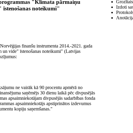
a programmas "Klimata pārmaiņu
Grozītais
Izdoti sa
" īstenošanas noteikumi"
Protokol
Anotācija
 "Norvēģijas finanšu instrumenta 2014.-2021. gada
un vide" īstenošanas noteikumi" (Latvijas
rozījumus:
maksājumu ne vairāk kā 90 procentu apmērā no
finansējuma saņēmējs 30 dienu laikā pēc divpusējās
ammas apsaimniekotājam divpusējās sadarbības fonda
grammas apsaimniekotājs apstiprinātos izdevumus
kumentu kopiju saņemšanas."