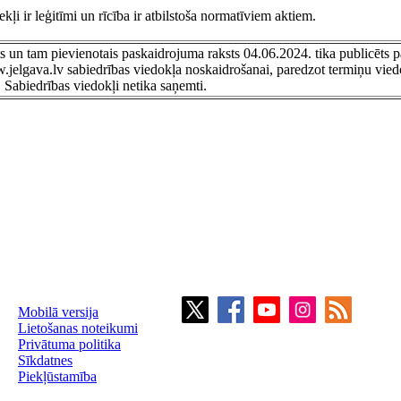
ekļi ir leģitīmi un rīcība ir atbilstoša normatīviem aktiem.
s un tam pievienotais paskaidrojuma raksts 04.06.2024. tika publicēts 
w.jelgava.lv sabiedrības viedokļa noskaidrošanai, paredzot termiņu vie
 Sabiedrības viedokļi netika saņemti.
Mobilā versija
Lietošanas noteikumi
Privātuma politika
Sīkdatnes
Piekļūstamība