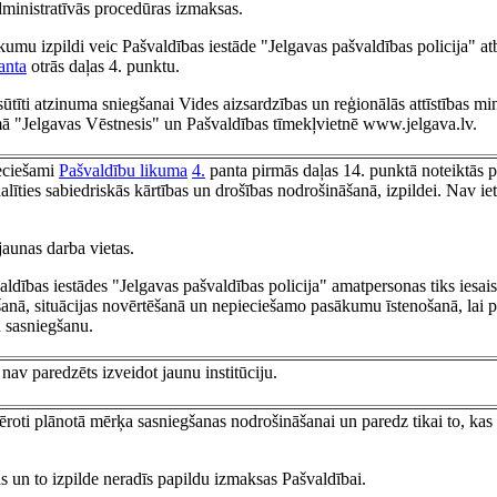
ministratīvās procedūras izmaksas.
kumu izpildi veic Pašvaldības iestāde "Jelgavas pašvaldības policija" atb
anta
otrās daļas 4. punktu.
ūtīti atzinuma sniegšanai Vides aizsardzības un reģionālās attīstības minis
umā "Jelgavas Vēstnesis" un Pašvaldības tīmekļvietnē www.jelgava.lv.
ieciešami
Pašvaldību likuma
4.
panta pirmās daļas 14. punktā noteiktās 
līties sabiedriskās kārtības un drošības nodrošināšanā, izpildei. Nav i
jaunas darba vietas.
aldības iestādes "Jelgavas pašvaldības policija" amatpersonas tiks iesais
anā, situācijas novērtēšanā un nepieciešamo pasākumu īstenošanā, lai 
 sasniegšanu.
nav paredzēts izveidot jaunu institūciju.
ēroti plānotā mērķa sasniegšanas nodrošināšanai un paredz tikai to, kas 
s un to izpilde neradīs papildu izmaksas Pašvaldībai.