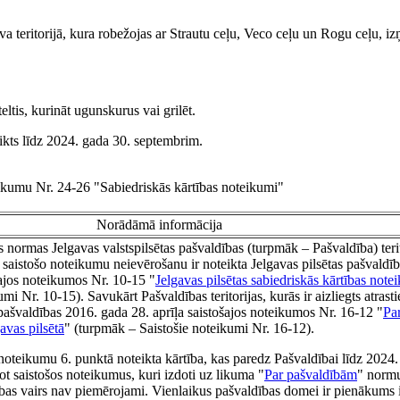
 teritorijā, kura robežojas ar Strautu ceļu, Veco ceļu un Rogu ceļu, i
teltis, kurināt ugunskurus vai grilēt.
eikts līdz 2024. gada 30. septembrim.
teikumu Nr. 24-26 "Sabiedriskās kārtības noteikumi"
Norādāmā informācija
s normas Jelgavas valstspilsētas pašvaldības (turpmāk – Pašvaldība) teri
r saistošo noteikumu neievērošanu ir noteikta Jelgavas pilsētas pašvaldī
ajos noteikumos Nr. 10-15 "
Jelgavas pilsētas sabiedriskās kārtības note
i Nr. 10-15). Savukārt Pašvaldības teritorijas, kurās ir aizliegts atrast
 pašvaldības 2016. gada 28. aprīļa saistošajos noteikumos Nr. 16-12 "
Pa
avas pilsētā
" (turpmāk – Saistošie noteikumi Nr. 16-12).
noteikumu 6. punktā noteikta kārtība, kas paredz Pašvaldībai līdz 2024
ot saistošos noteikumus, kuri izdoti uz likuma "
Par pašvaldībām
" norm
ības vairs nav piemērojami. Vienlaikus pašvaldības domei ir pienākums i