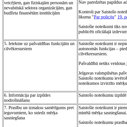
Nav paredzētas papildus ad
veicējiem, gan fiziskajām personām un
nevalstiskā sektora organizācijām, gan
Kontroli par Saistošo notei
budžeta finansētām institūcijām
likuma "
Par policiju
"
19. p
Saistošie noteikumi tiks nos
publicēti oficiālajā izdev
5. Ietekme uz pašvaldības funkcijām un
Saistošie noteikumi ir nep
cilvēkresursiem
autonomās funkcijas – pieda
cilvēkresursiem.
Pašvaldībā netiks veidotas 
Jelgavas valstspilsētas pašv
Saistošo noteikumu ievēroš
noteikumos izvirzīto mērķu
6. Informācija par izpildes
Saistošo noteikumu izpildē 
nodrošināšanu
7. Prasību un izmaksu samērīgums pret
Saistošie noteikumi ir piem
ieguvumiem, ko sniedz mērķa
minētā mērķa sasniegšanai.
sasniegšana
Saistošo noteikumu prasība