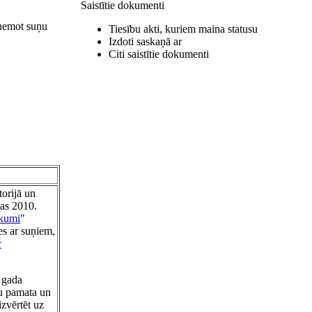
Saistītie dokumenti
zņemot suņu
Tiesību akti, kuriem maina statusu
Izdoti saskaņā ar
Citi saistītie dokumenti
torijā un
bas 2010.
ikumi
"
ies ar suņiem,
r
. gada
u pamata un
zvērtēt uz