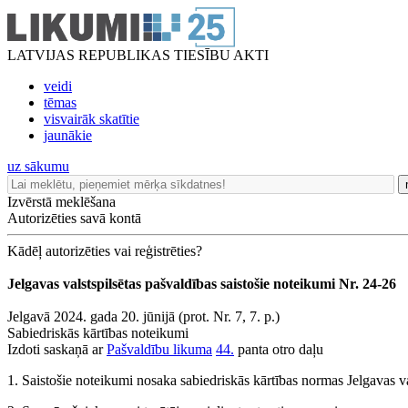
LATVIJAS REPUBLIKAS TIESĪBU AKTI
veidi
tēmas
visvairāk skatītie
jaunākie
uz sākumu
Izvērstā meklēšana
Autorizēties savā kontā
Kādēļ autorizēties vai reģistrēties?
Jelgavas valstspilsētas pašvaldības saistošie noteikumi Nr. 24-26
Jelgavā 2024. gada 20. jūnijā (prot. Nr. 7, 7. p.)
Sabiedriskās kārtības noteikumi
Izdoti saskaņā ar
Pašvaldību likuma
44.
panta otro daļu
1. Saistošie noteikumi nosaka sabiedriskās kārtības normas Jelgavas val