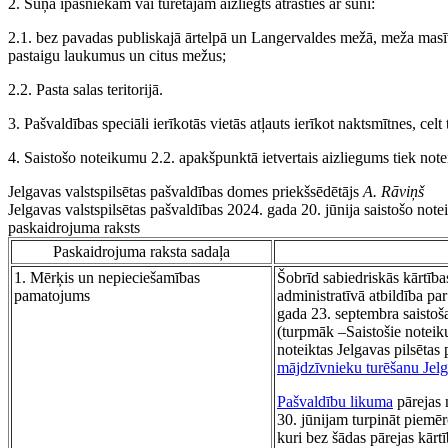
2. Suņa īpašniekam vai turētājam aizliegts atrasties ar suni:
2.1. bez pavadas publiskajā ārtelpā un Langervaldes mežā, meža masīva
pastaigu laukumus un citus mežus;
2.2. Pasta salas teritorijā.
3. Pašvaldības speciāli ierīkotās vietās atļauts ierīkot naktsmītnes, celt 
4. Saistošo noteikumu 2.2. apakšpunktā ietvertais aizliegums tiek not
Jelgavas valstspilsētas pašvaldības domes priekšsēdētājs
A. Rāviņš
Jelgavas valstspilsētas pašvaldības 2024. gada 20. jūnija saistošo no
paskaidrojuma raksts
Paskaidrojuma raksta sadaļa
1. Mērķis un nepieciešamības
Šobrīd sabiedriskās kārtība
pamatojums
administratīvā atbildība pa
gada 23. septembra saistoš
(turpmāk –Saistošie noteikum
noteiktas Jelgavas pilsētas
mājdzīvnieku turēšanu Jelg
Pašvaldību likuma
pārejas 
30. jūnijam turpināt piemēr
kuri bez šādas pārejas kārt