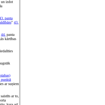
un izdot
da
43. panta
aldībām
"
43.
44.
panta
ās kārtības
edalīties
augstāk
istabas)
. punktā
ties ar suņiem
istīts ar to,
porta
iju, kura arī