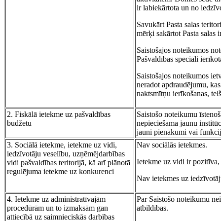
ir labiekārtota un no iedzīv
Savukārt Pasta salas teritor
mērķi sakārtot Pasta salas 
Saistošajos noteikumos notei
Pašvaldības speciāli ierīkot
Saistošajos noteikumos ietv
neradot apdraudējumu, kas v
naktsmītņu ierīkošanas, tel
2. Fiskālā ietekme uz pašvaldības
Saistošo noteikumu īstenoš
budžetu
nepieciešama jaunu institūc
jauni pienākumi vai funkcij
3. Sociālā ietekme, ietekme uz vidi,
Nav sociālās ietekmes.
iedzīvotāju veselību, uzņēmējdarbības
Ietekme uz vidi ir pozitīva
vidi pašvaldības teritorijā, kā arī plānotā
regulējuma ietekme uz konkurenci
Nav ietekmes uz iedzīvotāj
4. Ietekme uz administratīvajām
Par Saistošo noteikumu neie
procedūrām un to izmaksām gan
atbildības.
attiecībā uz saimnieciskās darbības