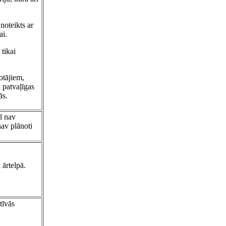
noteikts ar
ai.
 tikai
otājiem,
 patvaļīgas
ās.
ī nav
nav plānoti
 ārtelpā.
tīvās