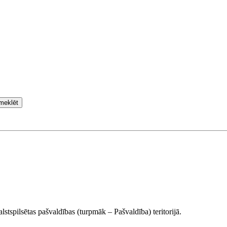
meklēt
stspilsētas pašvaldības (turpmāk – Pašvaldība) teritorijā.