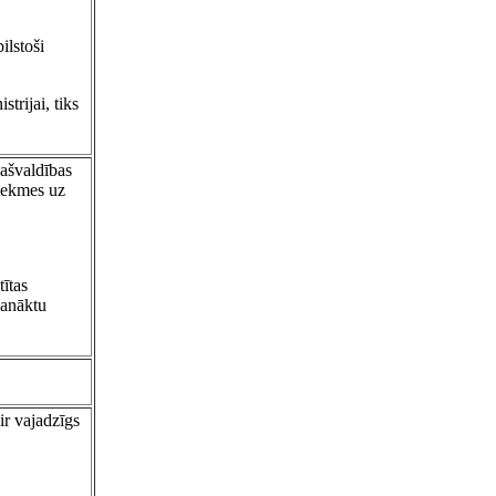
ilstoši
trijai, tiks
pašvaldības
etekmes uz
tītas
panāktu
ir vajadzīgs