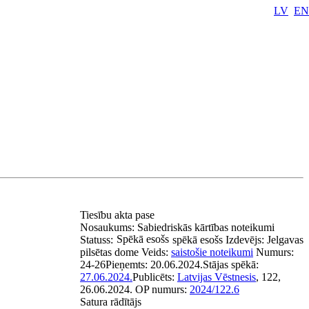
LV
EN
Tiesību akta pase
Nosaukums:
Sabiedriskās kārtības noteikumi
Spēkā esošs
Statuss:
spēkā esošs
Izdevējs:
Jelgavas
pilsētas dome
Veids:
saistošie noteikumi
Numurs:
24-26
Pieņemts:
20.06.2024.
Stājas spēkā:
27.06.2024.
Publicēts:
Latvijas Vēstnesis
, 122,
26.06.2024.
OP numurs:
2024/122.6
Satura rādītājs