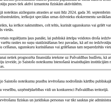
otāju puses tiek aktīvi izmantota fiziskām aktivitātēm.
ijā noteiktas aizliegums atrasties ar suni līdz 2024. gada 30. septembrim 
infrastruktūru, ierīkojot speciālas urnas dzīvnieku ekskrementu savākšan
kts, ka ierīkot naktsmītnes, celt teltis, kurināt ugunskurus vai grilēt var
ās vietās.
ertais regulējums ļaus panākt, lai publiskā ārtelpa veidotos droša iedzīv
arētu rasties no suņu staidzināšanas bez pavadas, kā arī no iedzīvotāju
šu celšanas, ugunskuru kurināšanas vai grilēšanas tam neparedzētās viet
anai netiek prognozēta finansiāla ietekme uz Pašvaldības budžetu, kā ar
iju izveide, jo Saistošo noteikumu īstenošanā iesaistītajām institūcijām 
as.
, jo Saistošo noteikumu prasību ievērošana nodrošinās kārtību publiskajā
u veselību, uzņēmējdarbības vidi un konkurenci Pašvaldības teritorijā.
vērošanu fiziskas un juridiskas personas var tikt sauktas pie administra