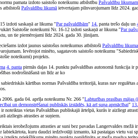
 normu pamata izdoto saistošo noteikumu atbilstību
Pašvaldību likumam
 atbilstoši
Pašvaldību likumā
ietvertajam pilnvarojumam līdz 2024. ga
15 izdoti saskaņā ar likuma "
Par pašvaldībām
"
14.
panta trešo daļu un
ukārt Saistošie noteikumi Nr. 16-12 izdoti saskaņā ar likuma "
Par pašv
tu, un tie piemērojami līdz 2024. gada 30. jūnijam.
eciešams izdot jaunus saistošus noteikumus atbilstoši
Pašvaldību likuma
nvarojumam. Ievērojot minēto, sagatavots saistošo noteikumu "Sabiedrisk
tošie noteikumi) projekts.
uma
4. panta
pirmās daļas 14. punktu pašvaldības autonomā funkcija ir pi
ošības nodrošināšanā un līdz ar ko
sabiedriskās kārtības normas Pašvaldība teritorijā, kuras nav regulētas 
os.
ta 2006. gada 04. aprīļa noteikumu Nr. 266 "
Labturības prasības mājas (
iecībai un demonstrēšanai publiskās izstādēs, kā arī suņa apmācībai
"
13
 noteiktas vietas Pašvaldības publiskajā ārtelpā, kurās ir aizliegt atras
urā aizliegts atrasties ar suņiem.
iktais ierobežojums atrasties ar suni bez pavadas Langervaldes mežā ir sa
r labiekārtota, kuru daudzi iedzīvotāji izmanto, kā pastaigas vietu vai s
a izteikts priekšlikums minēto punktu papildināta ar meža masīva teritor