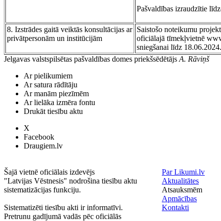
Pašvaldības izraudzītie līdz
8. Izstrādes gaitā veiktās konsultācijas ar
Saistošo noteikumu projekt
privātpersonām un institūcijām
oficiālajā tīmekļvietnē ww
sniegšanai līdz 18.06.2024.
Jelgavas valstspilsētas pašvaldības domes priekšsēdētājs
A. Rāviņš
Ar pielikumiem
Ar satura rādītāju
Ar manām piezīmēm
Ar lielāka izmēra fontu
Drukāt tiesību aktu
X
Facebook
Draugiem.lv
Šajā vietnē oficiālais izdevējs
Par Likumi.lv
"Latvijas Vēstnesis" nodrošina tiesību aktu
Aktualitātes
sistematizācijas funkciju.
Atsauksmēm
Apmācības
Sistematizēti tiesību akti ir informatīvi.
Kontakti
Pretrunu gadījumā vadās pēc oficiālās