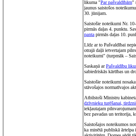
likuma "
Par pašvaldībām
"
jaunus saistošos noteikumus
30. jūnijam.
Saistošie noteikumi Nr. 10-
pirmās daļas 4. punktu. Sav
panta
pirmās daļas 10. punk
Līdz ar to Pašvaldībai nepi
otrajā daļā ietvertajam pil
noteikumi" (turpmāk – Sais
Saskaņā ar
Pašvaldību lik
sabiedriskās kārtības un dr
Saistošie noteikumi nosaka 
stāvošajos normatīvajos akt
Atbilstoši Ministru kabine
dzīvnieku turēšanai, tirdzn
iekļautajam pilnvarojumam ir
bez pavadas un teritorija, k
Saistošajos noteikumos note
ka minētā publiskā ārtelpa i
aktivitātēm. Domes sēdē tik