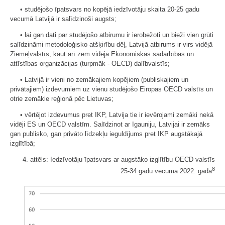
• studējošo īpatsvars no kopējā iedzīvotāju skaita 20-25 gadu
vecumā Latvijā ir salīdzinoši augsts;
• lai gan dati par studējošo atbirumu ir ierobežoti un bieži vien grūti
salīdzināmi metodoloģisko atšķirību dēļ, Latvijā atbirums ir virs vidējā
Ziemeļvalstīs, kaut arī zem vidējā Ekonomiskās sadarbības un
attīstības organizācijas (turpmāk - OECD) dalībvalstīs;
• Latvijā ir vieni no zemākajiem kopējiem (publiskajiem un
privātajiem) izdevumiem uz vienu studējošo Eiropas OECD valstīs un
otrie zemākie reģionā pēc Lietuvas;
• vērtējot izdevumus pret IKP, Latvija tie ir ievērojami zemāki nekā
vidēji ES un OECD valstīm. Salīdzinot ar Igauniju, Latvijai ir zemāks
gan publisko, gan privāto līdzekļu ieguldījums pret IKP augstākajā
izglītībā;
4. attēls: Iedzīvotāju īpatsvars ar augstāko izglītību OECD valstīs
8
25-34 gadu vecumā 2022. gadā