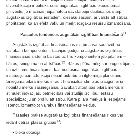
diversifikācija ir būtisks solis augstākās izglītības ekosistēmas
pilnveidē, jo mazinās nepamatotu savstarpēju dublēšanos starp
augstākās izglītības iestādēm, ciešāku sasaisti ar valsts attīstības
prioritātēm, kā arī efektīvāku un mērķtiecīgāku resursu izmantošanu.
11
Pasaules tendences augstākās izglītības finansēšanā
Augstākās izglītības finansēšanas sistēma var sastāvēt no
vairākām komponentēm. Latvijas gadījumā augstākās izglītības
finansēšanas sistēma balstās uz trīs komponentēm jeb pīlāriem –
12
bāzes, snieguma un attīstības
. Bāzes pīlāra mērķis ir prognozējams
un uzticams finansējums, kas nodrošina augstākās izglītības
institūciju pamatfunkciju nepārtrauktību un ilgtermiņa plānošanu.
Snieguma pīlāra mērķis ir radīt finansiālus stimulus izaugsmei un
noteiktu mērķu sasniegšanai. Savukārt attīstības pīlāra mērķis ir
stimulēt inovācijas, pētniecības vai studiju izcilību, iestāžu
specializāciju un profilu attīstību. Katra pīlāra mērķus ir iespējams
īstenot, izmantojot vairākus finansēšanas veidus.
Pasaules praksē augstākās izglītības finansēšanas rīkus var
13
iedalīt četrās plašās grupās
:
• bloka dotācija