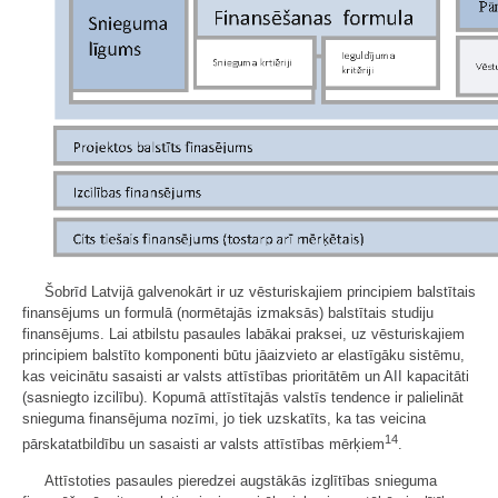
Šobrīd Latvijā galvenokārt ir uz vēsturiskajiem principiem balstītais
finansējums un formulā (normētajās izmaksās) balstītais studiju
finansējums. Lai atbilstu pasaules labākai praksei, uz vēsturiskajiem
principiem balstīto komponenti būtu jāaizvieto ar elastīgāku sistēmu,
kas veicinātu sasaisti ar valsts attīstības prioritātēm un AII kapacitāti
(sasniegto izcilību). Kopumā attīstītajās valstīs tendence ir palielināt
snieguma finansējuma nozīmi, jo tiek uzskatīts, ka tas veicina
14
pārskatatbildību un sasaisti ar valsts attīstības mērķiem
.
Attīstoties pasaules pieredzei augstākās izglītības snieguma