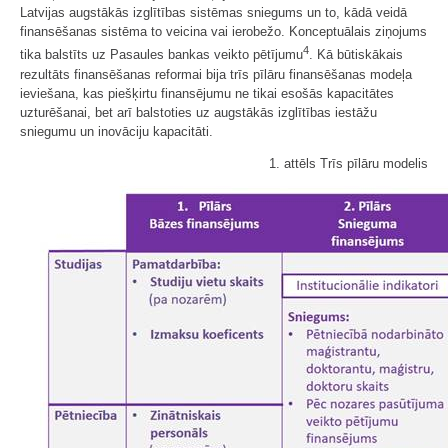
Latvijas augstākās izglītības sistēmas sniegums un to, kādā veidā
finansēšanas sistēma to veicina vai ierobežo. Konceptuālais ziņojums
4
tika balstīts uz Pasaules bankas veikto pētījumu
. Kā būtiskākais
rezultāts finansēšanas reformai bija trīs pīlāru finansēšanas modeļa
ieviešana, kas piešķirtu finansējumu ne tikai esošās kapacitātes
uzturēšanai, bet arī balstoties uz augstākās izglītības iestāžu
sniegumu un inovāciju kapacitāti.
1. attēls Trīs pīlāru modelis