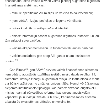
finansēšanā, citas valstis aizvien vairāk piekopj augstākās izglītības
finansēšanas sistēmas, kas:
• stimulē specifiskās AII misijas un veicina to daudzveidību;
• ņem vērā AII izejas pozīcijas snieguma vērtēšanā;
• nošķir kvalitāti un ražīgumu/produktivitāti;
• sniedz informāciju pašām augstākās izglītības iestādēm un ļauj
tām uzlabot savu darbību;
• veicina eksperimentēšanu un fundamentāli jaunas darbības;
• veicina sadarbību gan starp AII, gan ar citām iesaistītām
15
pusēm.
16
17
Gan Eiropā
, gan ASV
aizvien vairāk finansēšanas sistēmas
ņem vērā to augstākās izglītības iestāžu misiju daudzveidību. Tā,
piemēram, lietišķo zinātņu augstskolai misija un institucionālie mērķi
var būtiski atšķirties no zinātnes universitātēs. Ņemot vērā Saeimas
pieņemto institucionālo tipoloģiju, kas paredz dažādas augstskolu
misijas, gan arī pārvaldības reformu, kas sniegs augstskolām
kapacitāti jaunu vīziju izveidē, ir būtiski, ka finansēšanas sistēma
atbalsta šo ekosistēmas attīstību un veicina to.