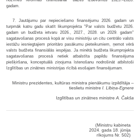
gadam.
7. Jautājumu par nepieciešamo finansējumu 2026. gadam un
turpmāk katru gadu skatīt likumprojekta "Par valsts budžetu 2026.
gadam un budžeta ietvaru 2026., 2027., 2028. un 2029. gadam"
sagatavošanas procesā kopā ar visu ministriju un citu centrālo valsts
iestāžu iesniegtajiem prioritāro pasākumu pieteikumiem, ņemot vērā
valsts budžeta finansiālās iespējas. Ja minētā budžeta likumprojekta
sagatavošanas procesā netiek atbalstīta papildu finansējuma
piešķiršana, konceptuālā ziņojuma īstenošanu nodrošināt atbilstoši
Izglītības un zinātnes ministrijas rīcībā esošajam finansējumam.
Ministru prezidentes, kultūras ministra pienākumu izpildītāja ‒
tieslietu ministre
I. Lībiņa-Egnere
Izglītības un zinātnes ministre
A. Čakša
(Ministru kabineta
2024. gada 18. jūnija
rīkojums Nr. 502)