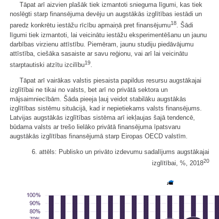
Tāpat arī aizvien plašāk tiek izmantoti snieguma līgumi, kas tiek
noslēgti starp finansējuma devēju un augstākās izglītības iestādi un
18
paredz konkrētu iestāžu rīcību apmaiņā pret finansējumu
. Šādi
līgumi tiek izmantoti, lai veicinātu iestāžu eksperimentēšanu un jaunu
darbības virzienu attīstību. Piemēram, jaunu studiju piedāvājumu
attīstība, ciešāka sasaiste ar savu reģionu, vai arī lai veicinātu
19
starptautiski atzītu izcilību
.
Tāpat arī vairākas valstis piesaista papildus resursu augstākajai
izglītībai ne tikai no valsts, bet arī no privātā sektora un
mājsaimniecībām. Šāda pieeja ļauj veidot stabilāku augstākās
izglītības sistēmu situācijā, kad ir nepietiekams valsts finansējums.
Latvijas augstākās izglītības sistēma arī iekļaujas šajā tendencē,
būdama valsts ar trešo lielāko privātā finansējuma īpatsvaru
augstākās izglītības finansējumā starp Eiropas OECD valstīm.
6. attēls: Publisko un privāto izdevumu sadalījums augstākajai
20
izglītībai, %, 2018