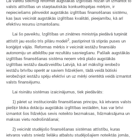
Lai varētu sekmīgi reformēt augstākās izglītības nozari un izmantot to
valsts attīstības un starptautiskās konkurētspējas mērķim, ir
nepieciešams pilnveidot augstākās izglītības finansēšanas sistēmu,
kas ļaus veicināt augstākās izglītības kvalitāti, pieejamību, kā arī
efektīvu resursu izmantošanu.
Lai šo paveiktu, Izglītības un zinātnes ministrija piedāvā turpināt
2
attīstīt jau esošo trīs pīlāru modeli
, pastiprinot tā stiprās puses un
koriģējot vājās. Reformas mērķis ir veicināt iestāžu finansiālo
autonomiju un atbildību par rezultātu sasniegšanu. Pašlaik augstākās
izglītības finansēšanas sistēma neņem vērā plašo augstākās
izglītības iestāžu daudzveidību Latvijā, kā arī mākslīgi ierobežo
iestāžu brīvību operēt ar saviem līdzekļiem, tādā veidā būtiski
ierobežojot iestāžu spēju efektīvi un uz mērķi orientētā veidā izmantot
valsts finansējumu.
Lai risinātu sistēmas izaicinājumus, tiek piedāvāts:
1) pāriet uz institucionālo finansēšanas principu, kā ietvaros valsts
piešķir bloka dotāciju augstākās izglītības iestādēm, kas var brīvi
izmantot šos līdzekļus sevis noteikto bezmaksas, līdzmaksājuma un
maksas vietu nodrošināšanai;
2) veicināt studējošo finansēšanas sistēmas attīstību, kuras
ietvaros valsts sniedz lielāku atbalstu studējošajiem noteiktās jomās,