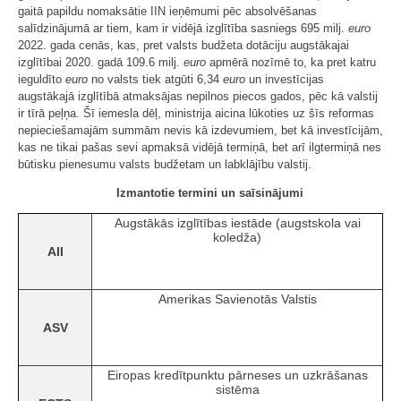
gaitā papildu nomaksātie IIN ieņēmumi pēc absolvēšanas
salīdzinājumā ar tiem, kam ir vidējā izglītība sasniegs 695 milj.
euro
2022. gada cenās, kas, pret valsts budžeta dotāciju augstākajai
izglītībai 2020. gadā 109.6 milj.
euro
apmērā nozīmē to, ka pret katru
ieguldīto
euro
no valsts tiek atgūti 6,34
euro
un investīcijas
augstākajā izglītībā atmaksājas nepilnos piecos gados, pēc kā valstij
ir tīrā peļņa. Šī iemesla dēļ, ministrija aicina lūkoties uz šīs reformas
nepieciešamajām summām nevis kā izdevumiem, bet kā investīcijām,
kas ne tikai pašas sevi apmaksā vidējā termiņā, bet arī ilgtermiņā nes
būtisku pienesumu valsts budžetam un labklājību valstij.
Izmantotie termini un saīsinājumi
Augstākās izglītības iestāde (augstskola vai
koledža)
AII
Amerikas Savienotās Valstis
ASV
Eiropas kredītpunktu pārneses un uzkrāšanas
sistēma