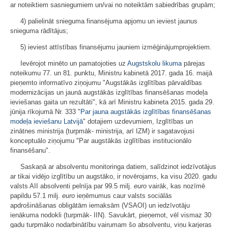
ar noteiktiem sasniegumiem un/vai no noteiktām sabiedrības grupām;
4) palielināt snieguma finansējuma apjomu un ieviest jaunus
snieguma rādītājus;
5) ieviest attīstības finansējumu jauniem izmēģinājumprojektiem.
Ievērojot minēto un pamatojoties uz
Augstskolu likuma
pārejas
noteikumu 77. un 81. punktu, Ministru kabinetā 2017. gada 16. maijā
pieņemto informatīvo ziņojumu "Augstākās izglītības pārvaldības
modernizācijas un jaunā augstākās izglītības finansēšanas modeļa
ieviešanas gaita un rezultāti", kā arī Ministru kabineta 2015. gada 29.
jūnija rīkojumā Nr. 333 "
Par jauna augstākās izglītības finansēšanas
modeļa ieviešanu Latvijā
" dotajiem uzdevumiem, Izglītības un
zinātnes ministrija (turpmāk- ministrija, arī IZM) ir sagatavojusi
konceptuālo ziņojumu "Par augstākās izglītības institucionālo
finansēšanu".
Saskaņā ar absolventu monitoringa datiem, salīdzinot iedzīvotājus
ar tikai vidējo izglītību un augstāko, ir novērojams, ka visu 2020. gadu
valsts AII absolventi pelnīja par 99.5 milj.
euro
vairāk, kas nozīmē
papildu 57.1 milj.
euro
ieņēmumus caur valsts sociālās
apdrošināšanas obligātām iemaksām (VSAOI) un iedzīvotāju
ienākuma nodokli (turpmāk- IIN). Savukārt, pieņemot, vēl vismaz 30
gadu turpmāko nodarbinātību vairumam šo absolventu, viņu karjeras