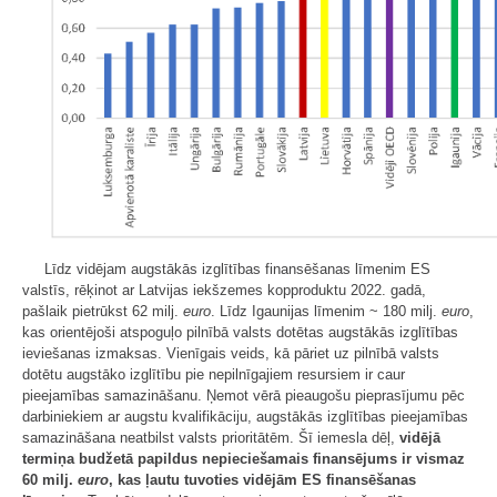
Līdz vidējam augstākās izglītības finansēšanas līmenim ES
valstīs, rēķinot ar Latvijas iekšzemes kopproduktu 2022. gadā,
pašlaik pietrūkst 62 milj.
euro
. Līdz Igaunijas līmenim ~ 180 milj.
euro
,
kas orientējoši atspoguļo pilnībā valsts dotētas augstākās izglītības
ieviešanas izmaksas. Vienīgais veids, kā pāriet uz pilnībā valsts
dotētu augstāko izglītību pie nepilnīgajiem resursiem ir caur
pieejamības samazināšanu. Ņemot vērā pieaugošu pieprasījumu pēc
darbiniekiem ar augstu kvalifikāciju, augstākās izglītības pieejamības
samazināšana neatbilst valsts prioritātēm. Šī iemesla dēļ,
vidējā
termiņa budžetā papildus nepieciešamais finansējums ir vismaz
60 milj.
euro
, kas ļautu tuvoties vidējām ES finansēšanas