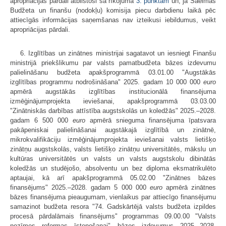
apropriācijas pārdali atbilstoši šā rīkojuma
3. punktam
un, ja Saeimas
Budžeta un finanšu (nodokļu) komisija piecu darbdienu laikā pēc
attiecīgās informācijas saņemšanas nav izteikusi iebildumus, veikt
apropriācijas pārdali.
6. Izglītības un zinātnes ministrijai sagatavot un iesniegt Finanšu
ministrijā priekšlikumu par valsts pamatbudžeta bāzes izdevumu
palielināšanu budžeta apakšprogrammā 03.01.00 "Augstākās
izglītības programmu nodrošināšana" 2025. gadam 10 000 000
euro
apmērā augstākās izglītības institucionālā finansējuma
izmēģinājumprojekta ieviešanai, apakšprogrammā 03.03.00
"Zinātniskās darbības attīstība augstskolās un koledžās" 2025.–2028.
gadam 6 500 000
euro
apmērā snieguma finansējuma īpatsvara
pakāpeniskai palielināšanai augstākajā izglītībā un zinātnē,
mikrokvalifikāciju izmēģinājumprojekta ieviešanai valsts lietišķo
zinātņu augstskolās, valsts lietišķo zinātņu universitātēs, mākslu un
kultūras universitātēs un valsts un valsts augstskolu dibinātās
koledžās un studējošo, absolventu un bez diploma eksmatrikulēto
aptaujai, kā arī apakšprogrammā 05.02.00 "Zinātnes bāzes
finansējums" 2025.–2028. gadam 5 000 000
euro
apmērā zinātnes
bāzes finansējuma pieaugumam, vienlaikus par attiecīgo finansējumu
samazinot budžeta resora "74. Gadskārtējā valsts budžeta izpildes
procesā pārdalāmais finansējums" programmas 09.00.00 "Valsts
nozīmes reformas īstenošanai" bāzes izdevumus 2025.–2028.