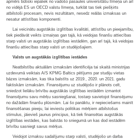
apmērs būtiski iepaliek no vadošo pasaules universitāšu līmeņa un arī
no vidējā ES un OECD valstu līmeņa, turklāt tas tiek piešķirts
atbilstoši procesam, nevis rezultātam, nesedz reālās izmaksas un
nesatur attīstības komponenti.
Lai veicinātu augstākās izglītības kvalitāti, attīstību un pieejamību,
tiek piedāvāt veikts izmaiņas gan tajā, kā veidojas finanšu attiecības
starp valsti un augstākās izglītības iestādēm, gan arī tajā, kā veidojas
finanšu attiecības starp valsti un studējošajiem.
Valsts un augstākās izglītības iestādes
Neatbilstību aktuālām izmaksām identificēja tai skaitā ministrijas
uzdevumā veiktais A/S KPMG Baltics pētījums par studiju vietas
bāzes izmaksām, kas tika balstīts uz 2019., 2020. un 2021. gadu
faktiskām izmaksām. Finansējumu uz studējošo ir plānots celt,
sniedzot lielāku brīvību augstākās izglītības iestādēm izmantot
finansējumu savu mērķu sasniegšanai, tostarp savietojot finansējumu
no dažādām finanšu plūsmām. Lai šo panāktu, ir nepieciešams mainīt
finansēšanas pieeju, lai ieviestu politikas mērķiem atbilstošus
stimulus, jāievieš jaunus principus, kā tiek finansētas augstākās
izglītības iestādes, kas balstās to sniegumā un kas dod iestādēm
brīvību sasniegt savus mērķus.
Veidojot izmaksu sadalījumu starp valsti, studējošo un darba