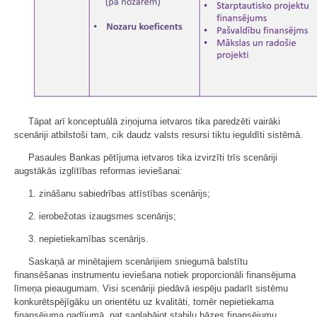
Tāpat arī konceptuālā ziņojuma ietvaros tika paredzēti vairāki
scenāriji atbilstoši tam, cik daudz valsts resursi tiktu ieguldīti sistēmā.
Pasaules Bankas pētījuma ietvaros tika izvirzīti trīs scenāriji
augstākās izglītības reformas ieviešanai:
1. zināšanu sabiedrības attīstības scenārijs;
2. ierobežotas izaugsmes scenārijs;
3. nepietiekamības scenārijs.
Saskaņā ar minētajiem scenārijiem sniegumā balstītu
finansēšanas instrumentu ieviešana notiek proporcionāli finansējuma
līmeņa pieaugumam. Visi scenāriji piedāvā iespēju padarīt sistēmu
konkurētspējīgāku un orientētu uz kvalitāti, tomēr nepietiekama
finansējuma gadījumā, pat saglabājot stabilu bāzes finansējumu,