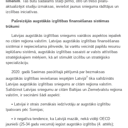
līmenim
. Tas būtu sadalāms starp pirmo, otro un trešo pīlāru-
aktualizējot studiju izmaksas, ieviešot jaunus snieguma rādītājus un
izcilības iniciatīvas.
Pašreizējās augstākās izglītības finansēšanas sistēmas
trūkumi
Latvijas augstākās izglītības sniegums vairākos aspektos iepaliek
no citām reģiona valstīm. Latvijas augstākās izglītības finansēšanas
sistēmai ir nepieciešama pilnveide, lai varētu veicināt papildu resursu
ieplūšanu sistēmā, augstākās izglītības sasaisti ar valsts attīstības
stratēģiskajiem mērķiem, kā arī stimulēt izcilību un stratēģisko
specializāciju.
2020. gadā Saeimas pasūtītajā pētījumā par bezmaksas
7
augstākās izglītības ieviešanas iespējām Latvijā
tika salīdzināts
Latvijas augstākās izglītības sniegums ar citām reģiona valstīm.
Salīdzinot Latvijas sniegumu ar citām Baltijas un Ziemeļvalstu reģiona
valstīm, ir secināmi šādi aspekti:
• Latvijai ir otrais zemākais iedzīvotāju ar augstāko izglītību
īpatsvars pēc Somijas;
• ir negatīva tendence, ka Latvijā mazāk, nekā vidēji OECD
jaunieši (25-34 gadu vecumā) iegūst augstāko izglītību (4. attēls);