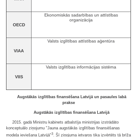
Ekonomiskās sadarbības un attīstības
organizācija
OECD
Valsts izglītības attīstības aģentūra
VIAA
Valsts izglītības informācijas sistēma
VIIS
Augstākās izglītības finansēšana Latvijā un pasaules labā
prakse
Augstākās izglītības finansēšana Latvijā
2015. gadā Ministru kabinets atbalstīja ministrijas izstrādāto
konceptuālo ziņojumu "Jauna augstākās izglītības finansēšanas
3
modeļa ieviešana Latvijā"
. Šī ziņojuma ietvaros tika izvērtēts tā brīža