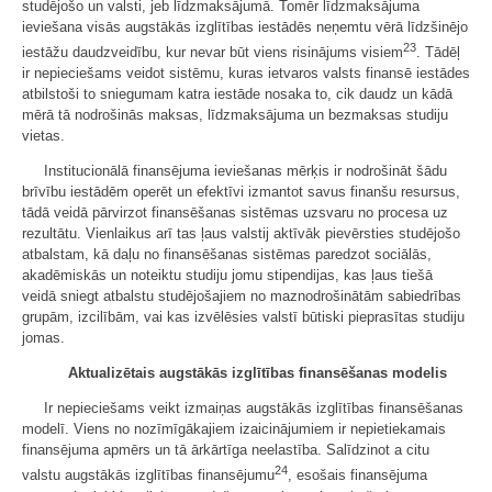
studējošo un valsti, jeb līdzmaksājumā. Tomēr līdzmaksājuma
ieviešana visās augstākās izglītības iestādēs neņemtu vērā līdzšinējo
23
iestāžu daudzveidību, kur nevar būt viens risinājums visiem
. Tādēļ
ir nepieciešams veidot sistēmu, kuras ietvaros valsts finansē iestādes
atbilstoši to sniegumam katra iestāde nosaka to, cik daudz un kādā
mērā tā nodrošinās maksas, līdzmaksājuma un bezmaksas studiju
vietas.
Institucionālā finansējuma ieviešanas mērķis ir nodrošināt šādu
brīvību iestādēm operēt un efektīvi izmantot savus finanšu resursus,
tādā veidā pārvirzot finansēšanas sistēmas uzsvaru no procesa uz
rezultātu. Vienlaikus arī tas ļaus valstij aktīvāk pievērsties studējošo
atbalstam, kā daļu no finansēšanas sistēmas paredzot sociālās,
akadēmiskās un noteiktu studiju jomu stipendijas, kas ļaus tiešā
veidā sniegt atbalstu studējošajiem no maznodrošinātām sabiedrības
grupām, izcilībām, vai kas izvēlēsies valstī būtiski pieprasītas studiju
jomas.
Aktualizētais augstākās izglītības finansēšanas modelis
Ir nepieciešams veikt izmaiņas augstākās izglītības finansēšanas
modelī. Viens no nozīmīgākajiem izaicinājumiem ir nepietiekamais
finansējuma apmērs un tā ārkārtīga neelastība. Salīdzinot a citu
24
valstu augstākās izglītības finansējumu
, esošais finansējuma