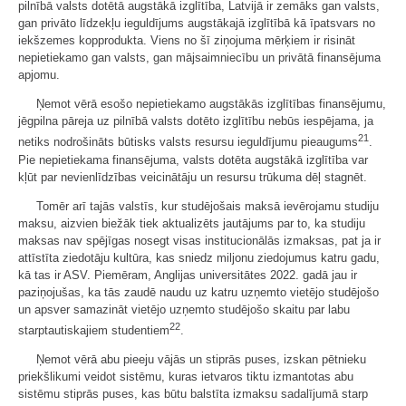
pilnībā valsts dotētā augstākā izglītība, Latvijā ir zemāks gan valsts,
gan privāto līdzekļu ieguldījums augstākajā izglītībā kā īpatsvars no
iekšzemes kopprodukta. Viens no šī ziņojuma mērķiem ir risināt
nepietiekamo gan valsts, gan mājsaimniecību un privātā finansējuma
apjomu.
Ņemot vērā esošo nepietiekamo augstākās izglītības finansējumu,
jēgpilna pāreja uz pilnībā valsts dotēto izglītību nebūs iespējama, ja
21
netiks nodrošināts būtisks valsts resursu ieguldījumu pieaugums
.
Pie nepietiekama finansējuma, valsts dotēta augstākā izglītība var
kļūt par nevienlīdzības veicinātāju un resursu trūkuma dēļ stagnēt.
Tomēr arī tajās valstīs, kur studējošais maksā ievērojamu studiju
maksu, aizvien biežāk tiek aktualizēts jautājums par to, ka studiju
maksas nav spējīgas nosegt visas institucionālās izmaksas, pat ja ir
attīstīta ziedotāju kultūra, kas sniedz miljonu ziedojumus katru gadu,
kā tas ir ASV. Piemēram, Anglijas universitātes 2022. gadā jau ir
paziņojušas, ka tās zaudē naudu uz katru uzņemto vietējo studējošo
un apsver samazināt vietējo uzņemto studējošo skaitu par labu
22
starptautiskajiem studentiem
.
Ņemot vērā abu pieeju vājās un stiprās puses, izskan pētnieku
priekšlikumi veidot sistēmu, kuras ietvaros tiktu izmantotas abu
sistēmu stiprās puses, kas būtu balstīta izmaksu sadalījumā starp