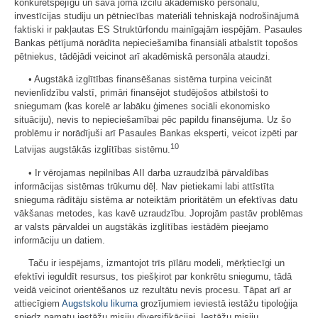
konkurētspējīgu un savā jomā izcilu akadēmisko personālu,
investīcijas studiju un pētniecības materiāli tehniskajā nodrošinājumā
faktiski ir pakļautas ES Struktūrfondu mainīgajām iespējām. Pasaules
Bankas pētījumā norādīta nepieciešamība finansiāli atbalstīt topošos
pētniekus, tādējādi veicinot arī akadēmiskā personāla ataudzi.
• Augstākā izglītības finansēšanas sistēma turpina veicināt
nevienlīdzību valstī, primāri finansējot studējošos atbilstoši to
sniegumam (kas korelē ar labāku ģimenes sociāli ekonomisko
situāciju), nevis to nepieciešamībai pēc papildu finansējuma. Uz šo
problēmu ir norādījuši arī Pasaules Bankas eksperti, veicot izpēti par
10
Latvijas augstākās izglītības sistēmu.
• Ir vērojamas nepilnības AII darba uzraudzībā pārvaldības
informācijas sistēmas trūkumu dēļ. Nav pietiekami labi attīstīta
snieguma rādītāju sistēma ar noteiktām prioritātēm un efektīvas datu
vākšanas metodes, kas kavē uzraudzību. Joprojām pastāv problēmas
ar valsts pārvaldei un augstākās izglītības iestādēm pieejamo
informāciju un datiem.
Taču ir iespējams, izmantojot trīs pīlāru modeli, mērķtiecīgi un
efektīvi ieguldīt resursus, tos piešķirot par konkrētu sniegumu, tādā
veidā veicinot orientēšanos uz rezultātu nevis procesu. Tāpat arī ar
attiecīgiem
Augstskolu likuma
grozījumiem ieviestā iestāžu tipoloģija
sniedz pamatu iestāžu misiju diversifikācijai. Iestāžu misiju