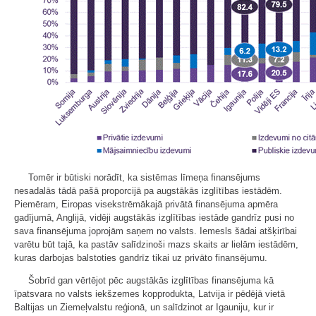
Tomēr ir būtiski norādīt, ka sistēmas līmeņa finansējums
nesadalās tādā pašā proporcijā pa augstākās izglītības iestādēm.
Piemēram, Eiropas visekstrēmākajā privātā finansējuma apmēra
gadījumā, Anglijā, vidēji augstākās izglītības iestāde gandrīz pusi no
sava finansējuma joprojām saņem no valsts. Iemesls šādai atšķirībai
varētu būt tajā, ka pastāv salīdzinoši mazs skaits ar lielām iestādēm,
kuras darbojas balstoties gandrīz tikai uz privāto finansējumu.
Šobrīd gan vērtējot pēc augstākās izglītības finansējuma kā
īpatsvara no valsts iekšzemes kopprodukta, Latvija ir pēdējā vietā
Baltijas un Ziemeļvalstu reģionā, un salīdzinot ar Igauniju, kur ir