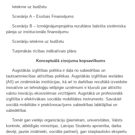
Ietekme uz budžetu
Scenārijs A – Esošais Finansējums
Scenārijs B – Izmēģinājumprojekta rezultātos balstīta sistēmiska
pāreja uz institucionālo finansējumu
Scenāriju ietekme uz budžetu
Turpmākās rīcības indikatīvais plāns
Konceptuālā ziņojuma kopsavilkums
Augstākās izglītības politika ir daļa no sabiedrības un
tautsaimniecības attīstības politikas. Augstākās izglītības iestādes
(AII) un zinātniskās institūcijas, kā arī to darbības rezultātā izveidotie
inovatīvie un tehnoloģiju ietilpīgie uzņēmumi ir kļuvuši par attīstīto
valstu inovāciju ekosistēmas virzītājiem. Augstākā un profesionālā
izglītība ir efektīvākais sociālās mobilitātes instruments. Savukārt
sociālā mobilitāte ir priekšnosacījums sabiedrības labklājībai un
saliedētībai.
Tomēr gan vietējo organizāciju (piemēram, universitātes, Valsts
kontrole, atbildīgās ministrijas, Latvijas Studentu apvienība, darba
devēji, jaunie zinātnieki, sociālie partneri), gan starptautisko ekspertu