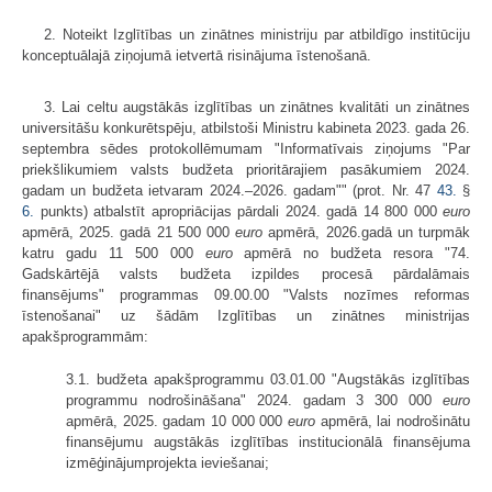
2. Noteikt Izglītības un zinātnes ministriju par atbildīgo institūciju
konceptuālajā ziņojumā ietvertā risinājuma īstenošanā.
3. Lai celtu augstākās izglītības un zinātnes kvalitāti un zinātnes
universitāšu konkurētspēju, atbilstoši Ministru kabineta 2023. gada 26.
septembra sēdes protokollēmumam "Informatīvais ziņojums "Par
priekšlikumiem valsts budžeta prioritārajiem pasākumiem 2024.
gadam un budžeta ietvaram 2024.–2026. gadam"" (prot. Nr. 47
43.
§
6.
punkts) atbalstīt apropriācijas pārdali 2024. gadā 14 800 000
euro
apmērā, 2025. gadā 21 500 000
euro
apmērā, 2026.gadā un turpmāk
katru gadu 11 500 000
euro
apmērā no budžeta resora "74.
Gadskārtējā valsts budžeta izpildes procesā pārdalāmais
finansējums" programmas 09.00.00 "Valsts nozīmes reformas
īstenošanai" uz šādām Izglītības un zinātnes ministrijas
apakšprogrammām:
3.1. budžeta apakšprogrammu 03.01.00 "Augstākās izglītības
programmu nodrošināšana" 2024. gadam 3 300 000
euro
apmērā, 2025. gadam 10 000 000
euro
apmērā, lai nodrošinātu
finansējumu augstākās izglītības institucionālā finansējuma
izmēģinājumprojekta ieviešanai;