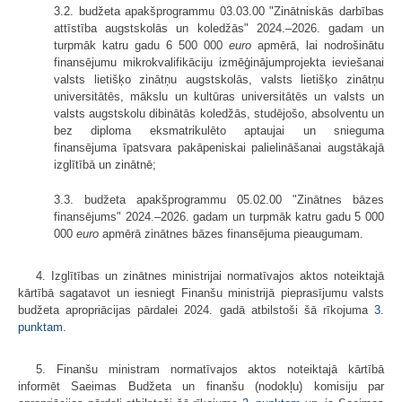
3.2. budžeta apakšprogrammu 03.03.00 "Zinātniskās darbības
attīstība augstskolās un koledžās" 2024.–2026. gadam un
turpmāk katru gadu 6 500 000
euro
apmērā, lai nodrošinātu
finansējumu mikrokvalifikāciju izmēģinājumprojekta ieviešanai
valsts lietišķo zinātņu augstskolās, valsts lietišķo zinātņu
universitātēs, mākslu un kultūras universitātēs un valsts un
valsts augstskolu dibinātās koledžās, studējošo, absolventu un
bez diploma eksmatrikulēto aptaujai un snieguma
finansējuma īpatsvara pakāpeniskai palielināšanai augstākajā
izglītībā un zinātnē;
3.3. budžeta apakšprogrammu 05.02.00 "Zinātnes bāzes
finansējums" 2024.–2026. gadam un turpmāk katru gadu 5 000
000
euro
apmērā zinātnes bāzes finansējuma pieaugumam.
4. Izglītības un zinātnes ministrijai normatīvajos aktos noteiktajā
kārtībā sagatavot un iesniegt Finanšu ministrijā pieprasījumu valsts
budžeta apropriācijas pārdalei 2024. gadā atbilstoši šā rīkojuma
3.
punktam
.
5. Finanšu ministram normatīvajos aktos noteiktajā kārtībā
informēt Saeimas Budžeta un finanšu (nodokļu) komisiju par