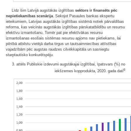
Līdz šim Latvijā augstākās izglītības
sektors ir finansēts pēc
nepietiekamības scenārija
. Sekojot Pasaules bankas ekspertu
ieteikumiem, Latvijas augstākās izglītības sistēmā notiek pārvaldības
reforma, kas veicinās augstākās izglītības pārskatatbildību un resursu
efektīvu izmantošanu. Tomēr pat pie efektīvākas resursu
izmantošanas esošais sistēmas resursu apjoms nav pietiekams, lai
pilnībā atbilstu vietējā darba tirgus un tautsaimniecības attīstības
vajadzībām pēc augstas raudzes cilvēkkapitāla un sasniegtu
starptautisko konkurētspēju.
3. attēls Publiskie izdevumi augstākajai izglītībai, īpatsvars (%) no
6
iekšzemes kopprodukta, 2020. gada dati