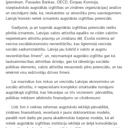
(piemēram, Pasaules Bankas, OECD, Eiropas Komisija,
starptautiskās augstākās izglītības un zinātnes organizācijas) analīze
un secinājumi rāda, ka, neskatoties uz atsevišķu jomu sasniegumiem,
Latvijā hroniski netiek izmantots augstākās izglītības potenciāls.
Gadījumā, ja arī turpmāk augstākās izglītības potenciāls netiks
pilnībā izmantots, Latvijas valsts attīstība iepaliks no citām valstīm
nepietiekami attīstītu prasmju un zināšanu dēļ. Esošā sistēma arī
veicina sociālekonomisko nevienlīdzību, kas ilgtermiņā veicinās
sociālo sadrumstalotību. Latvija jau šobrīd ir valsts ar augstu
1
nevienlīdzības līmeni
, un, neizmantojot augstāko izglītību gan kā
tautsaimniecības attīstības dzinēju, gan kā tālredzīgu sociālās
politikas elementu, valsts attīstība nesasniedz pilnu potenciālu, un tas
ietekmē visu iedzīvotāju dzīves līmeni.
Lai mazinātus šos riskus un veicinātu Latvijas ekonomisko un
sociālo attīstību, ir nepieciešami kompleksi strukturālie risinājumi
augstākajā izglītībā, kas fokusējas uz trīs virzieniem: pārvaldība,
politikas mērķiem atbilstošs finansējums un cilvēkresursi.
Līdz šim ir veiktas reformas augstskolu iekšējā pārvaldībā,
zinātnes finansēšanā, ieviešanā ir jauns doktorantūras modelis,
paralēli norit darbs pie jauna akadēmiskās karjeras modeļa, kā arī
notiek augstākās izglītības institūciju iekšējā un ārējā konsolidācija.