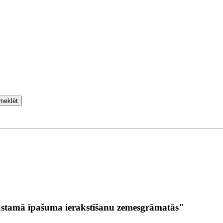
meklēt
stamā īpašuma ierakstīšanu zemesgrāmatās"