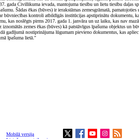
7. gada Civillikuma ievada, mantojuma tiesību un lietu tiesību daļas sp
pašumu. Šādas ēkas (būves) ir ierakstāmas zemesgrāmatā, pamatojoties u
r būvniecības kontroli atbildīgās institūcijas apstiprinātu dokumentu, k
mu, kas noslēgts pirms 2017. gada 1. janvāra un uz laiku, kas nav maz
uz iznomātās zemes ēkas (būves) kā patstāvīgus īpašuma objektus un būv
 Šādā gadījumā nostiprinājuma lūgumam pievieno dokumentus, kas apliec
amā īpašuma lietā."
Mobilā versija