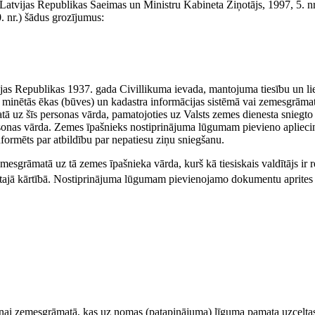
atvijas Republikas Saeimas un Ministru Kabineta Ziņotājs, 1997, 5. nr.
0. nr.) šādus grozījumus:
ijas Republikas 1937. gada Civillikuma ievada, mantojuma tiesību un lie
ā minētās ēkas (būves) un kadastra informācijas sistēmā vai zemesgrāmat
atā uz šīs personas vārda, pamatojoties uz Valsts zemes dienesta sniegto 
personas vārda. Zemes īpašnieks nostiprinājuma lūgumam pievieno apliec
formēts par atbildību par nepatiesu ziņu sniegšanu.
emesgrāmatā uz tā zemes īpašnieka vārda, kurš kā tiesiskais valdītājs ir
tajā kārtībā. Nostiprinājuma lūgumam pievienojamo dokumentu aprites 
šanai zemesgrāmatā, kas uz nomas (patapinājuma) līguma pamata uzceltas