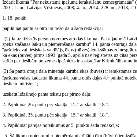
Izdarīt likumā "Par nekustamā īpašuma ierakstīšanu zemesgrāmatās" (L
2001, 1. nr.; Latvijas Vēstnesis, 2008, 4. nr.; 2014, 228. nr.; 2018, 21
1. 18. pantā:
papildināt pantu ar otro un trešo daļu šādā redakcijā:
"(2) Ja uz fiziskās personas zemes atrodas likuma "Par atjaunotā Latv
spēkā stāšanās laiku un piemērošanas kārtību" 14. panta ceturtajā daļ
īpašnieks vai tiesiskais valdītājs, ēkas (būves) ierakstāmas zemesgrām
ka ēkas (būves) pirms 1993. gada 5. aprīļa nav reģistrētas uz citas 
strīda par tiesībām un zemes īpašnieks ir saskaņā ar Krimināllikumu in
(3) Šā panta otrajā daļā minētajā kārtībā ēkas (būves) ir ierakstāmas z
1
īpašuma valsts kadastra likuma 44. panta otrās daļas 4.
punktā noteik
tieslietu ministrs.";
uzskatīt līdzšinējo panta tekstu par pirmo daļu.
2. Papildināt 26. pantu pēc skaitļa "15." ar skaitli "18.".
3. Papildināt 35. pantu pēc skaitļa "15." ar skaitli "18.".
4. Papildināt pārejas noteikumus ar 5. punktu šādā redakcijā:
"5. Šā likuma noteikumi ir piemērojami arī tādu ēku (būvju) ierakstī