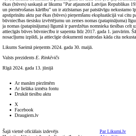
ēkas (būves) saskaņā ar likumu "Par atjaunotā Latvijas Republikas 193
un piemērošanas kārtību" un ir atzīstamas par patstāvīgu nekustamo ī
apstiprinātu aktu par ēkas (būves) pieņemšanu ekspluatācijā vai citu pa
būvniecības tiesisku izvērtējumu un zemes nomas (patapinājuma) līgu
ja nomas (patapinājuma) līgumā ir paredzētas nomnieka tiesības celt 
attiecīgās būves būvniecību ir saņemta līdz 2017. gada 1. janvārim.
nosacījumu izpildi, ja attiecīgie dokumenti neatrodas kāda cita nekust
Likums Saeimā pieņemts 2024. gada 30. maijā.
Valsts prezidents
E. Rinkēvičs
Rīgā 2024. gada 13. jūnijā
Ar manām piezīmēm
Ar lielāka izmēra fontu
Drukāt tiesību aktu
X
Facebook
Draugiem.lv
Šajā vietnē oficiālais izdevējs
Par Likumi.lv