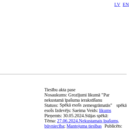
LV
EN
Tiesību akta pase
Nosaukums:
Grozījumi likumā "Par
nekustamā īpašuma ierakstīšanu
Spēkā esošs
Statuss:
zemesgrāmatās"
spēkā
esošs
Izdevējs:
Saeima
Veids:
likums
Pieņemts:
30.05.2024.
Stājas spēkā:
Tēma:
27.06.2024.
Nekustamais īpašums,
būvniecība
;
Mantojuma tiesības
Publicēts: