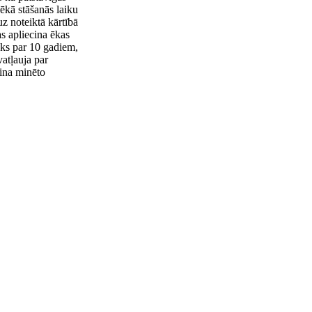
ēkā stāšanās laiku
z noteiktā kārtībā
as apliecina ēkas
āks par 10 gadiem,
atļauja par
ina minēto