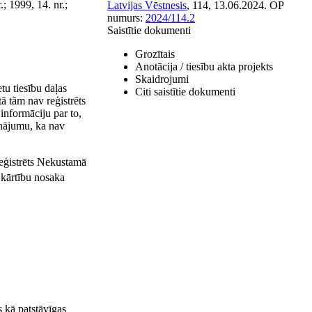
; 1999, 14. nr.;
Latvijas Vēstnesis
, 114, 13.06.2024.
OP
numurs:
2024/114.2
Saistītie dokumenti
Grozītais
Anotācija / tiesību akta projekts
Skaidrojumi
tu tiesību daļas
Citi saistītie dokumenti
ā tām nav reģistrēts
informāciju par to,
inājumu, ka nav
 reģistrēts Nekustamā
kārtību nosaka
 kā patstāvīgas