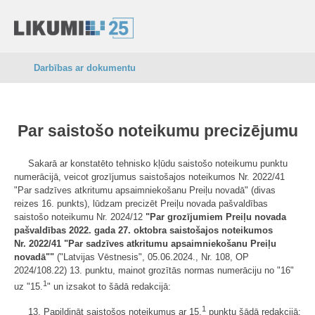
Darbības ar dokumentu
Par saistošo noteikumu precizējumu
Sakarā ar konstatēto tehnisko kļūdu saistošo noteikumu punktu
numerācijā, veicot grozījumus saistošajos noteikumos Nr. 2022/41
"Par sadzīves atkritumu apsaimniekošanu Preiļu novadā" (divas
reizes 16. punkts), lūdzam precizēt Preiļu novada pašvaldības
saistošo noteikumu Nr. 2024/12
"Par grozījumiem Preiļu novada
pašvaldības 2022. gada 27. oktobra saistošajos noteikumos
Nr. 2022/41 "Par sadzīves atkritumu apsaimniekošanu Preiļu
novadā""
("Latvijas Vēstnesis", 05.06.2024., Nr. 108, OP
2024/108.22) 13. punktu, mainot grozītās normas numerāciju no "16"
1
uz "15.
" un izsakot to šādā redakcijā:
1
13. Papildināt saistošos noteikumus ar 15.
punktu šādā redakcijā: