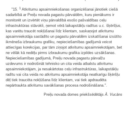
1
"15.
Atkritumu apsaimniekošanas organizēšanai jānotiek ciešā
sadarbībā ar Preiļu novada pagastu pārvaldēm, kuru pienākums ir
monitorēt un izvērtēt viņu pārvaldībā esošo pašvaldības ceļu
infrastruktūras stāvokli, ņemot vērā laikapstākļu radītus u.c. šķēršļus,
kas varētu traucēt nokļūšanai līdz klientam, saskaņojot atkritumu
apsaimniekotāja sastādīto un pagastu pārvaldēm izskatīšanai izsūtīto
ikmēneša izbraukumu grafiku, nepieciešamības gadījumā veicot
attiecīgas korekcijas, par tām ziņojot atkritumu apsaimniekotājam, bet
ne vēlāk kā nedēļu pirms izbraukumu grafika izpildes uzsākšanas.
Nepieciešamības gadījumā, Preiļu novada pagastu pārvalžu
uzdevums ir nodrošināt tehnisko un cita veida atbalstu atkritumu
apsaimniekotājam, ja nesakārtotas ceļu infrastruktūras, laikapstākļu
radītu vai cita veida no atkritumu apsaimniekotāja neatkarīgu šķēršļu
dēļ tiek traucēta nokļūšana līdz klientam, vai tiek apdraudēta
nepārtraukta atkritumu savākšanas procesa nodrošināšana.".
Preiļu novada domes priekšsēdētājs
Ā. Vucāns