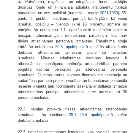
uz Patvēruma, migrācijas un integrācijas fondu, Iekšējās
drošības fondu un Finansiāla atbalsta instrumentu robežu
pārvaldībai un vīzu politikai (turpmāk – regula
2021/1060
), 55.
panta 1. punktu pasākuma pirmajā kārtā plāno kā vienu
izmaksu pozīciju – vienoto likmi 13 procentu apmērā no
pārējām šo noteikumu
7.1.
apakšpunktā minētajām projekta
tiešajām attiecināmajām īstenošanas izmaksām, kas nav
tiešās attiecināmās personāla izmaksas. Pasākuma otrajā
kārtā šo noteikumu
20.5. apakšpunktā
minētās atbalstāmās
darbības attiecināmās izmaksas plāno kā faktiskās
izmaksas. Minētās atbalstāmās darbības ietvaros ir
attiecināmas finansējuma saņēmēja un sadarbības partnera
projekta vadības personāla un īstenošanas personāla
izmaksas. Ja otrās kārtas ietvaros finansējuma saņēmēja un
sadarbības partnera projekta vadības un īstenošanas personāla
iesaiste projektā tiek nodrošināta saskaņā ar daļlaika izmaksu
attiecināmības principu, attiecināma ir ne mazāka kā 30
procentu noslodze;
22.2. pārējās projekta tiešās attiecināmās īstenošanas
izmaksas – šo noteikumu
20.1.
–
20.4.
apakšpunktā
minēto
darbību izmaksas;
22.3. netiešās attiecināmās izmaksas, kas nav tieši saistītas