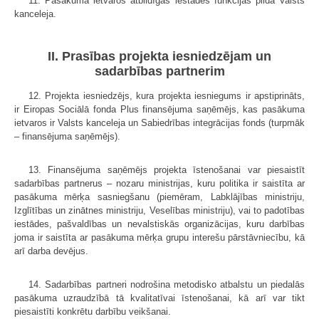
11. Pasākuma ietvaros atbildīgās iestādes funkcijas pilda Valsts
kanceleja.
II. Prasības projekta iesniedzējam un
sadarbības partnerim
12. Projekta iesniedzējs, kura projekta iesniegums ir apstiprināts,
ir Eiropas Sociālā fonda Plus finansējuma saņēmējs, kas pasākuma
ietvaros ir Valsts kanceleja un Sabiedrības integrācijas fonds (turpmāk
– finansējuma saņēmējs).
13. Finansējuma saņēmējs projekta īstenošanai var piesaistīt
sadarbības partnerus – nozaru ministrijas, kuru politika ir saistīta ar
pasākuma mērķa sasniegšanu (piemēram, Labklājības ministriju,
Izglītības un zinātnes ministriju, Veselības ministriju), vai to padotības
iestādes, pašvaldības un nevalstiskās organizācijas, kuru darbības
joma ir saistīta ar pasākuma mērķa grupu interešu pārstāvniecību, kā
arī darba devējus.
14. Sadarbības partneri nodrošina metodisko atbalstu un piedalās
pasākuma uzraudzībā tā kvalitatīvai īstenošanai, kā arī var tikt
piesaistīti konkrētu darbību veikšanai.