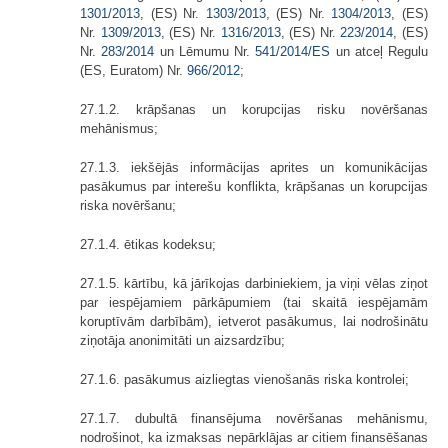
1301/2013
, (ES) Nr.
1303/2013
, (ES) Nr.
1304/2013
, (ES)
Nr.
1309/2013
, (ES) Nr.
1316/2013
, (ES) Nr.
223/2014
, (ES)
Nr.
283/2014
un Lēmumu Nr.
541/2014/ES
un atceļ Regulu
(ES, Euratom) Nr.
966/2012
;
27.1.2. krāpšanas un korupcijas risku novēršanas
mehānismus;
27.1.3. iekšējās informācijas aprites un komunikācijas
pasākumus par interešu konflikta, krāpšanas un korupcijas
riska novēršanu;
27.1.4. ētikas kodeksu;
27.1.5. kārtību, kā jārīkojas darbiniekiem, ja viņi vēlas ziņot
par iespējamiem pārkāpumiem (tai skaitā iespējamām
koruptīvām darbībām), ietverot pasākumus, lai nodrošinātu
ziņotāja anonimitāti un aizsardzību;
27.1.6. pasākumus aizliegtas vienošanās riska kontrolei;
27.1.7. dubultā finansējuma novēršanas mehānismu,
nodrošinot, ka izmaksas nepārklājas ar citiem finansēšanas