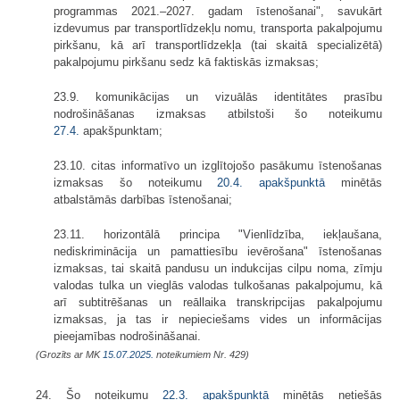
programmas 2021.–2027. gadam īstenošanai", savukārt
izdevumus par transportlīdzekļu nomu, transporta pakalpojumu
pirkšanu, kā arī transportlīdzekļa (tai skaitā specializētā)
pakalpojumu pirkšanu sedz kā faktiskās izmaksas;
23.9. komunikācijas un vizuālās identitātes prasību
nodrošināšanas izmaksas atbilstoši šo noteikumu
27.4.
apakšpunktam;
23.10. citas informatīvo un izglītojošo pasākumu īstenošanas
izmaksas šo noteikumu
20.4. apakšpunktā
minētās
atbalstāmās darbības īstenošanai;
23.11. horizontālā principa "Vienlīdzība, iekļaušana,
nediskriminācija un pamattiesību ievērošana" īstenošanas
izmaksas, tai skaitā pandusu un indukcijas cilpu noma, zīmju
valodas tulka un vieglās valodas tulkošanas pakalpojumu, kā
arī subtitrēšanas un reāllaika transkripcijas pakalpojumu
izmaksas, ja tas ir nepieciešams vides un informācijas
pieejamības nodrošināšanai.
(Grozīts ar MK
15.07.2025.
noteikumiem Nr. 429)
24. Šo noteikumu
22.3. apakšpunktā
minētās netiešās