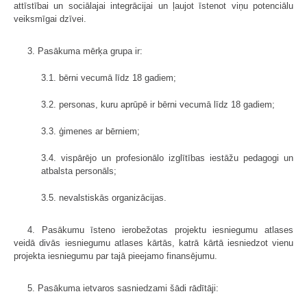
attīstībai un sociālajai integrācijai un ļaujot īstenot viņu potenciālu
veiksmīgai dzīvei.
3. Pasākuma mērķa grupa ir:
3.1. bērni vecumā līdz 18 gadiem;
3.2. personas, kuru aprūpē ir bērni vecumā līdz 18 gadiem;
3.3. ģimenes ar bērniem;
3.4. vispārējo un profesionālo izglītības iestāžu pedagogi un
atbalsta personāls;
3.5. nevalstiskās organizācijas.
4. Pasākumu īsteno ierobežotas projektu iesniegumu atlases
veidā divās iesniegumu atlases kārtās, katrā kārtā iesniedzot vienu
projekta iesniegumu par tajā pieejamo finansējumu.
5. Pasākuma ietvaros sasniedzami šādi rādītāji: