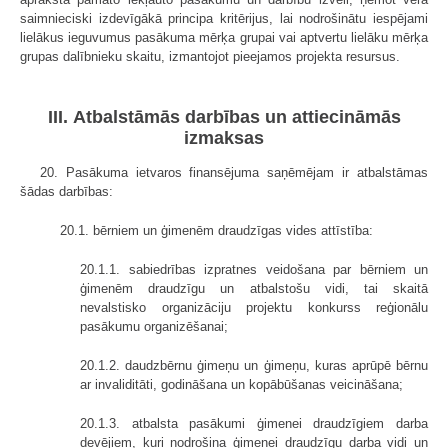
saimnieciski izdevīgākā principa kritērijus, lai nodrošinātu iespējami
lielākus ieguvumus pasākuma mērķa grupai vai aptvertu lielāku mērķa
grupas dalībnieku skaitu, izmantojot pieejamos projekta resursus.
III. Atbalstāmās darbības un attiecināmās
izmaksas
20. Pasākuma ietvaros finansējuma saņēmējam ir atbalstāmas
šādas darbības:
20.1. bērniem un ģimenēm draudzīgas vides attīstība:
20.1.1. sabiedrības izpratnes veidošana par bērniem un
ģimenēm draudzīgu un atbalstošu vidi, tai skaitā
nevalstisko organizāciju projektu konkurss reģionālu
pasākumu organizēšanai;
20.1.2. daudzbērnu ģimeņu un ģimeņu, kuras aprūpē bērnu
ar invaliditāti, godināšana un kopābūšanas veicināšana;
20.1.3. atbalsta pasākumi ģimenei draudzīgiem darba
devējiem, kuri nodrošina ģimenei draudzīgu darba vidi un