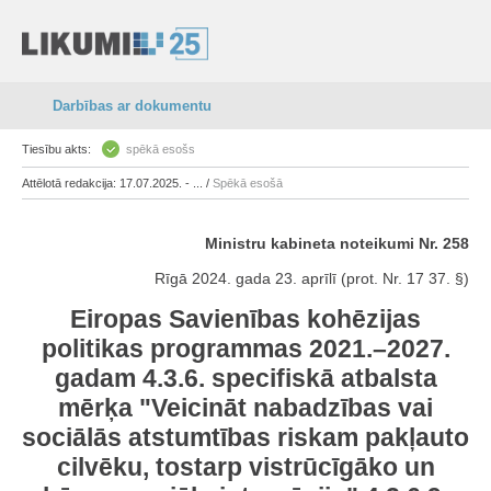
Darbības ar dokumentu
Tiesību akts:
spēkā esošs
Attēlotā redakcija: 17.07.2025. - ... /
Spēkā esošā
Ministru kabineta noteikumi Nr. 258
Rīgā 2024. gada 23. aprīlī (prot. Nr. 17 37. §)
Eiropas Savienības kohēzijas
politikas programmas 2021.–2027.
gadam 4.3.6. specifiskā atbalsta
mērķa "Veicināt nabadzības vai
sociālās atstumtības riskam pakļauto
cilvēku, tostarp vistrūcīgāko un