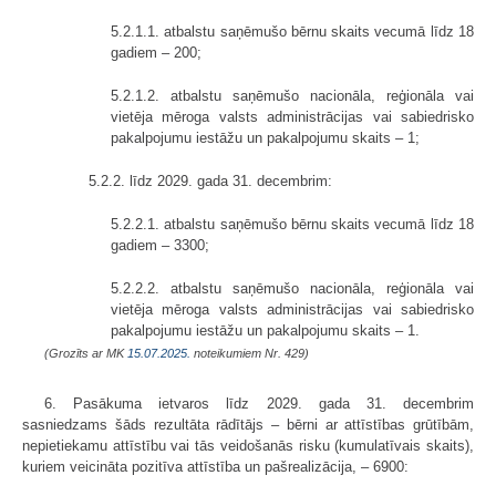
5.2.1.1. atbalstu saņēmušo bērnu skaits vecumā līdz 18
gadiem – 200;
5.2.1.2. atbalstu saņēmušo nacionāla, reģionāla vai
vietēja mēroga valsts administrācijas vai sabiedrisko
pakalpojumu iestāžu un pakalpojumu skaits – 1;
5.2.2. līdz 2029. gada 31. decembrim:
5.2.2.1. atbalstu saņēmušo bērnu skaits vecumā līdz 18
gadiem – 3300;
5.2.2.2. atbalstu saņēmušo nacionāla, reģionāla vai
vietēja mēroga valsts administrācijas vai sabiedrisko
pakalpojumu iestāžu un pakalpojumu skaits – 1.
(Grozīts ar MK
15.07.2025.
noteikumiem Nr. 429)
6. Pasākuma ietvaros līdz 2029. gada 31. decembrim
sasniedzams šāds rezultāta rādītājs – bērni ar attīstības grūtībām,
nepietiekamu attīstību vai tās veidošanās risku (kumulatīvais skaits),
kuriem veicināta pozitīva attīstība un pašrealizācija, – 6900: