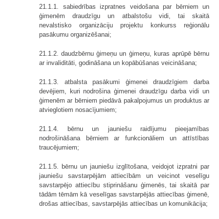
21.1.1. sabiedrības izpratnes veidošana par bērniem un
ģimenēm draudzīgu un atbalstošu vidi, tai skaitā
nevalstisko organizāciju projektu konkurss reģionālu
pasākumu organizēšanai;
21.1.2. daudzbērnu ģimeņu un ģimeņu, kuras aprūpē bērnu
ar invaliditāti, godināšana un kopābūšanas veicināšana;
21.1.3. atbalsta pasākumi ģimenei draudzīgiem darba
devējiem, kuri nodrošina ģimenei draudzīgu darba vidi un
ģimenēm ar bērniem piedāvā pakalpojumus un produktus ar
atvieglotiem nosacījumiem;
21.1.4. bērnu un jauniešu raidījumu pieejamības
nodrošināšana bērniem ar funkcionāliem un attīstības
traucējumiem;
21.1.5. bērnu un jauniešu izglītošana, veidojot izpratni par
jauniešu savstarpējām attiecībām un veicinot veselīgu
savstarpējo attiecību stiprināšanu ģimenēs, tai skaitā par
tādām tēmām kā veselīgas savstarpējās attiecības ģimenē,
drošas attiecības, savstarpējās attiecības un komunikācija;