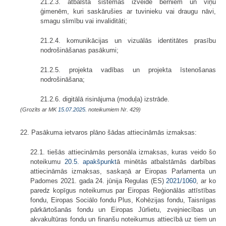
21.2.3. atbalsta sistēmas izveide bērniem un viņu
ģimenēm, kuri saskārušies ar tuvinieku vai draugu nāvi,
smagu slimību vai invaliditāti;
21.2.4. komunikācijas un vizuālās identitātes prasību
nodrošināšanas pasākumi;
21.2.5. projekta vadības un projekta īstenošanas
nodrošināšana;
21.2.6. digitālā risinājuma (moduļa) izstrāde.
(Grozīts ar MK
15.07.2025.
noteikumiem Nr. 429)
22. Pasākuma ietvaros plāno šādas attiecināmās izmaksas:
22.1. tiešās attiecināmās personāla izmaksas, kuras veido šo
noteikumu
20.5. apakšpunkt
ā minētās atbalstāmās darbības
attiecināmās izmaksas, saskaņā ar Eiropas Parlamenta un
Padomes 2021. gada 24. jūnija Regulas (ES)
2021/1060
, ar ko
paredz kopīgus noteikumus par Eiropas Reģionālās attīstības
fondu, Eiropas Sociālo fondu Plus, Kohēzijas fondu, Taisnīgas
pārkārtošanās fondu un Eiropas Jūrlietu, zvejniecības un
akvakultūras fondu un finanšu noteikumus attiecībā uz tiem un