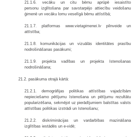
21.1.6. vecāku un citu bērnu aprūpē iesaistīto
personu izglītošana par savstarpējo attiecību veidošanu
ģimenē un vecāku lomu veselīgā bērnu attīstībā;
21.1.7. platformas
www.vietagimenei.lv
pilnveide un
attīstība;
21.1.8. komunikācijas un vizuālās identitātes prasību
nodrošināšanas pasākumi;
21.1.9. projekta vadības un projekta īstenošanas
nodrošināšana;
21.2. pasākuma otrajā kārtā:
21.2.1. demogrāfijas politikas attīstības vajadzībām
nepieciešamo pētījumu īstenošana un pētījumu rezultātu
popularizēšana, sekmējot uz pierādījumiem balstītas valsts
attīstības politikas izstrādi un īstenošanu;
21.2.2. diskriminācijas un vardarbības mazināšana
izglītības iestādēs un e-vidē;