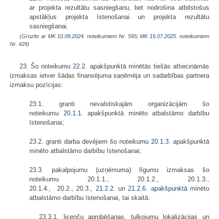
ar projekta rezultātu sasniegšanu, bet nodrošina atbilstošus
apstākļus projekta īstenošanai un projekta rezultātu
sasniegšanai.
(Grozīts ar MK
10.09.2024.
noteikumiem Nr. 595; MK
15.07.2025.
noteikumiem
Nr. 429)
23. Šo noteikumu
22.2.
apakšpunktā minētās tiešās attiecināmās
izmaksas ietver šādas finansējuma saņēmēja un sadarbības partnera
izmaksu pozīcijas:
23.1. granti nevalstiskajām organizācijām šo
noteikumu
20.1.1.
apakšpunktā minēto atbalstāmo darbību
īstenošanai;
23.2. granti darba devējiem šo noteikumu
20.1.3.
apakšpunktā
minēto atbalstāmo darbību īstenošanai;
23.3. pakalpojumu (uzņēmuma) līgumu izmaksas šo
noteikumu 20.1.1., 20.1.2., 20.1.3.,
20.1.4., 20.2., 20.3.,
21.2.2.
un
21.2.6. apakšpunktā
minēto
atbalstāmo darbību īstenošanai, tai skaitā:
23.3.1. licenču aprobēšanas, tulkojumu lokalizācijas un