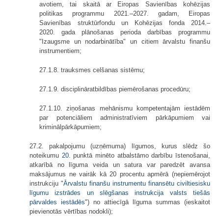
avotiem, tai skaitā ar Eiropas Savienības kohēzijas
politikas programmu 2021.–2027. gadam, Eiropas
Savienības struktūrfondu un Kohēzijas fonda 2014.–
2020. gada plānošanas perioda darbības programmu
"Izaugsme un nodarbinātība" un citiem ārvalstu finanšu
instrumentiem;
27.1.8. trauksmes celšanas sistēmu;
27.1.9. disciplināratbildības piemērošanas procedūru;
27.1.10. ziņošanas mehānismu kompetentajām iestādēm
par potenciāliem administratīviem pārkāpumiem vai
kriminālpārkāpumiem;
27.2. pakalpojumu (uzņēmuma) līgumos, kurus slēdz šo
noteikumu
20.
punktā minēto atbalstāmo darbību īstenošanai,
atkarībā no līguma veida un satura var paredzēt avansa
maksājumus ne vairāk kā 20 procentu apmērā (nepiemērojot
instrukciju "
Ārvalstu finanšu instrumentu finansētu civiltiesisku
līgumu izstrādes un slēgšanas instrukcija valsts tiešās
pārvaldes iestādēs
"
) no attiecīgā līguma summas (ieskaitot
pievienotās vērtības nodokli);