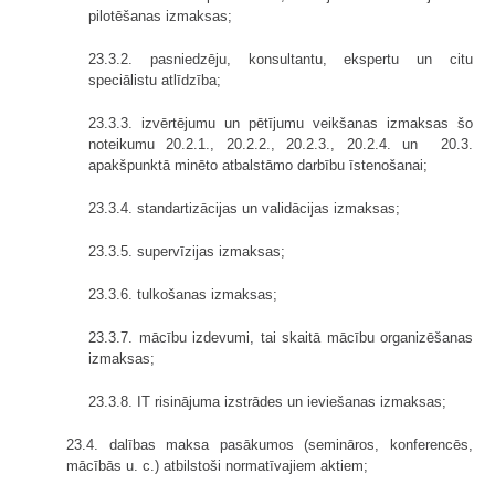
pilotēšanas izmaksas;
23.3.2. pasniedzēju, konsultantu, ekspertu un citu
speciālistu atlīdzība;
23.3.3. izvērtējumu un pētījumu veikšanas izmaksas šo
noteikumu 20.2.1., 20.2.2., 20.2.3., 20.2.4. un 20.3.
apakšpunktā minēto atbalstāmo darbību īstenošanai;
23.3.4. standartizācijas un validācijas izmaksas;
23.3.5. supervīzijas izmaksas;
23.3.6. tulkošanas izmaksas;
23.3.7. mācību izdevumi, tai skaitā mācību organizēšanas
izmaksas;
23.3.8. IT risinājuma izstrādes un ieviešanas izmaksas;
23.4. dalības maksa pasākumos (semināros, konferencēs,
mācībās u. c.) atbilstoši normatīvajiem aktiem;