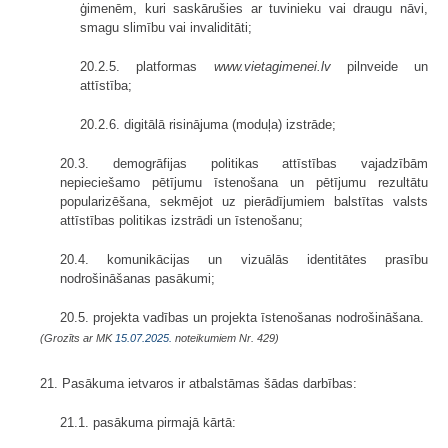
ģimenēm, kuri saskārušies ar tuvinieku vai draugu nāvi,
smagu slimību vai invaliditāti;
20.2.5. platformas
www.vietagimenei.lv
pilnveide un
attīstība;
20.2.6. digitālā risinājuma (moduļa) izstrāde;
20.3. demogrāfijas politikas attīstības vajadzībām
nepieciešamo pētījumu īstenošana un pētījumu rezultātu
popularizēšana, sekmējot uz pierādījumiem balstītas valsts
attīstības politikas izstrādi un īstenošanu;
20.4. komunikācijas un vizuālās identitātes prasību
nodrošināšanas pasākumi;
20.5. projekta vadības un projekta īstenošanas nodrošināšana.
(Grozīts ar MK
15.07.2025.
noteikumiem Nr. 429)
21. Pasākuma ietvaros ir atbalstāmas šādas darbības:
21.1. pasākuma pirmajā kārtā: