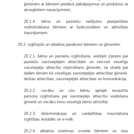
ģimenēm ar bērniem piedāvā pakalpojumus un produktus ar
atvieglotiem nosacījumiem;
20.1.4. bērnu un jauniešu raidījumu pieejamības
nodrošināšana bērniem ar funkcionāliem un attīstības
traucējumiem;
20.2. izglītojoši un atbalsta pasākumi bērniem un ģimenēm:
20.2.1. bērnu un jauniešu izglītošana, veidojot izpratni par
jauniešu savstarpējām attiecībām un veicinot veselīgu
savstarpējo attiecību stiprināšanu ģimenēs, tai skaitā par
tādām tēmām kā veselīgas savstarpējās attiecības ģimenē,
drošas attiecības, savstarpējās attiecības un komunikācija;
20.2.2. vecāku un citu bērnu aprūpē iesaistīto
personu izglītošana par savstarpējo attiecību veidošanu
ģimenē un vecāku lomu veselīgā bērnu attīstībā;
20.2.3. diskriminācijas un vardarbības mazināšana
izglītības iestādēs un e-vidē;
20.2.4. atbalsta sistēmas izveide bērniem un viņu