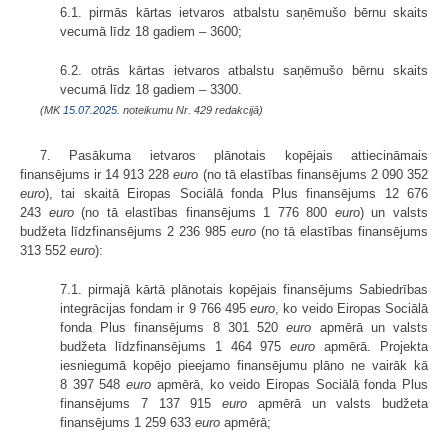
6.1. pirmās kārtas ietvaros atbalstu saņēmušo bērnu skaits
vecumā līdz 18 gadiem – 3600;
6.2. otrās kārtas ietvaros atbalstu saņēmušo bērnu skaits
vecumā līdz 18 gadiem – 3300.
(MK
15.07.2025.
noteikumu Nr. 429 redakcijā)
7. Pasākuma ietvaros plānotais kopējais attiecināmais
finansējums ir 14 913 228
euro
(no tā elastības finansējums 2 090 352
euro
), tai skaitā Eiropas Sociālā fonda Plus finansējums 12 676
243
euro
(no tā elastības finansējums 1 776 800
euro
) un valsts
budžeta līdzfinansējums 2 236 985
euro
(no tā elastības finansējums
313 552
euro
):
7.1. pirmajā kārtā plānotais kopējais finansējums Sabiedrības
integrācijas fondam ir 9 766 495
euro
, ko veido Eiropas Sociālā
fonda Plus finansējums 8 301 520
euro
apmērā un valsts
budžeta līdzfinansējums 1 464 975
euro
apmērā. Projekta
iesniegumā kopējo pieejamo finansējumu plāno ne vairāk kā
8 397 548
euro
apmērā, ko veido Eiropas Sociālā fonda Plus
finansējums 7 137 915
euro
apmērā un valsts budžeta
finansējums 1 259 633
euro
apmērā;