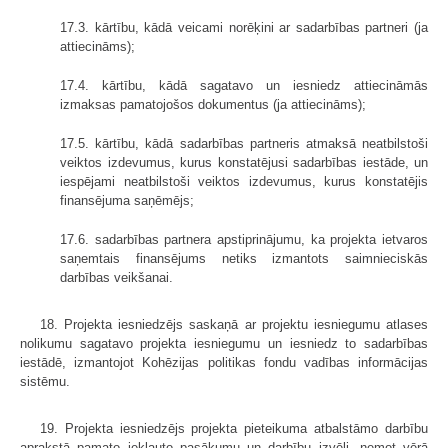
17.3. kārtību, kādā veicami norēķini ar sadarbības partneri (ja
attiecināms);
17.4. kārtību, kādā sagatavo un iesniedz attiecināmās
izmaksas pamatojošos dokumentus (ja attiecināms);
17.5. kārtību, kādā sadarbības partneris atmaksā neatbilstoši
veiktos izdevumus, kurus konstatējusi sadarbības iestāde, un
iespējami neatbilstoši veiktos izdevumus, kurus konstatējis
finansējuma saņēmējs;
17.6. sadarbības partnera apstiprinājumu, ka projekta ietvaros
saņemtais finansējums netiks izmantots saimnieciskās
darbības veikšanai.
18. Projekta iesniedzējs saskaņā ar projektu iesniegumu atlases
nolikumu sagatavo projekta iesniegumu un iesniedz to sadarbības
iestādē, izmantojot Kohēzijas politikas fondu vadības informācijas
sistēmu.
19. Projekta iesniedzējs projekta pieteikuma atbalstāmo darbību
aprakstā pamato iekļauto pasākumu un darbību izvēli, ņemot vērā