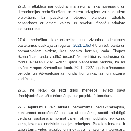
27.3. ir atbildīgs par dubultā finansējuma riska novēršanu un
demarkācijas nodrošināšanu ar citiem līdzīgiem vai saistītiem
projektiem, lai pasākuma ietvaros plānotais atbalsts
nepārklātos ar citiem valsts un ārvalstu finanšu atbalsta
instrumentiem;
27.4. nodrošina komunikācijas un vizuālās identitātes
pasākumus saskaņā ar regulas
2021/1060
47. un 50. pantu un
normatīvajiem aktiem, kas nosaka kārtību, kādā Eiropas
Savienības fondu vadībā iesaistītās institūcijas nodrošina šo
fondu ieviešanu 2021.–2027. gada plānošanas periodā, kā arī
ievēro Eiropas Savienības fondu 2021.–2027. gada plānošanas
perioda un Atveseļošanas fonda komunikācijas un dizaina
vadlīnijas;
27.5. ne retāk kā reizi trijos mēnešos ievieto savā
tīmekļvietnē aktuālo informāciju par projekta īstenošanu;
27.6. iepirkumus veic atklātā, pārredzamā, nediskriminējošā,
konkurenci nodrošinošā un, kur attiecināms, sociāli atbildīgā
veidā un saskaņā ar normatīvajiem aktiem publisko iepirkumu
jomā, ievērojot nediskriminācijas principus. Projekta ietvaros ir
atbalstāma vides prasību un inovatīva risinājuma integrēšana