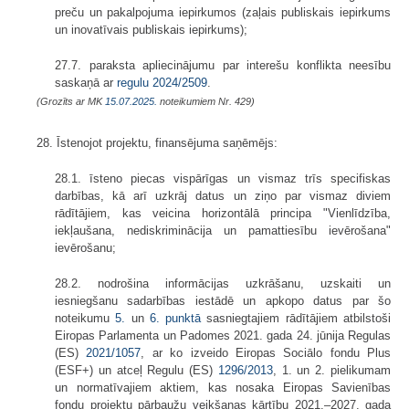
preču un pakalpojuma iepirkumos (zaļais publiskais iepirkums
un inovatīvais publiskais iepirkums);
27.7. paraksta apliecinājumu par interešu konflikta neesību
saskaņā ar
regulu
2024/2509
.
(Grozīts ar MK
15.07.2025.
noteikumiem Nr. 429)
28. Īstenojot projektu, finansējuma saņēmējs:
28.1. īsteno piecas vispārīgas un vismaz trīs specifiskas
darbības, kā arī uzkrāj datus un ziņo par vismaz diviem
rādītājiem, kas veicina horizontālā principa "Vienlīdzība,
iekļaušana, nediskriminācija un pamattiesību ievērošana"
ievērošanu;
28.2. nodrošina informācijas uzkrāšanu, uzskaiti un
iesniegšanu sadarbības iestādē un apkopo datus par šo
noteikumu
5.
un
6. punktā
sasniegtajiem rādītājiem atbilstoši
Eiropas Parlamenta un Padomes 2021. gada 24. jūnija Regulas
(ES)
2021/1057
, ar ko izveido Eiropas Sociālo fondu Plus
(ESF+) un atceļ Regulu (ES)
1296/2013
, 1. un 2. pielikumam
un normatīvajiem aktiem, kas nosaka Eiropas Savienības
fondu projektu pārbaužu veikšanas kārtību 2021.–2027. gada