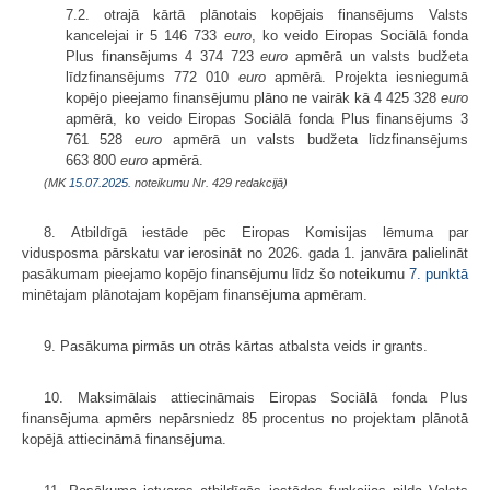
7.2. otrajā kārtā plānotais kopējais finansējums Valsts
kancelejai ir 5 146 733
euro
, ko veido Eiropas Sociālā fonda
Plus finansējums 4 374 723
euro
apmērā un valsts budžeta
līdzfinansējums 772 010
euro
apmērā. Projekta iesniegumā
kopējo pieejamo finansējumu plāno ne vairāk kā 4 425 328
euro
apmērā, ko veido Eiropas Sociālā fonda Plus finansējums 3
761 528
euro
apmērā un valsts budžeta līdzfinansējums
663 800
euro
apmērā.
(MK
15.07.2025.
noteikumu Nr. 429 redakcijā)
8. Atbildīgā iestāde pēc Eiropas Komisijas lēmuma par
vidusposma pārskatu var ierosināt no 2026. gada 1. janvāra palielināt
pasākumam pieejamo kopējo finansējumu līdz šo noteikumu
7. punktā
minētajam plānotajam kopējam finansējuma apmēram.
9. Pasākuma pirmās un otrās kārtas atbalsta veids ir grants.
10. Maksimālais attiecināmais Eiropas Sociālā fonda Plus
finansējuma apmērs nepārsniedz 85 procentus no projektam plānotā
kopējā attiecināmā finansējuma.