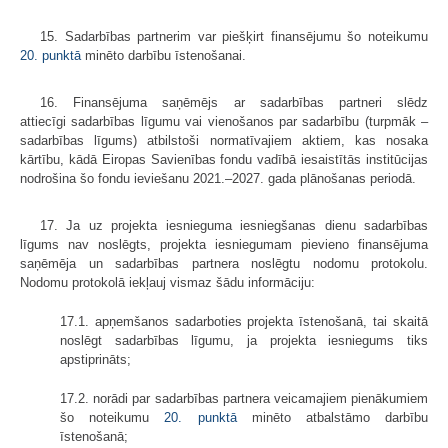
15. Sadarbības partnerim var piešķirt finansējumu šo noteikumu
20. punktā
minēto darbību īstenošanai.
16. Finansējuma saņēmējs ar sadarbības partneri slēdz
attiecīgi sadarbības līgumu vai vienošanos par sadarbību (turpmāk –
sadarbības līgums) atbilstoši normatīvajiem aktiem, kas nosaka
kārtību, kādā Eiropas Savienības fondu vadībā iesaistītās institūcijas
nodrošina šo fondu ieviešanu 2021.–2027. gada plānošanas periodā.
17. Ja uz projekta iesnieguma iesniegšanas dienu sadarbības
līgums nav noslēgts, projekta iesniegumam pievieno finansējuma
saņēmēja un sadarbības partnera noslēgtu nodomu protokolu.
Nodomu protokolā iekļauj vismaz šādu informāciju:
17.1. apņemšanos sadarboties projekta īstenošanā, tai skaitā
noslēgt sadarbības līgumu, ja projekta iesniegums tiks
apstiprināts;
17.2. norādi par sadarbības partnera veicamajiem pienākumiem
šo noteikumu
20. punktā
minēto atbalstāmo darbību
īstenošanā;