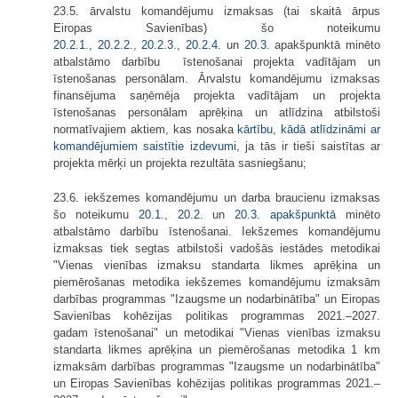
23.5. ārvalstu komandējumu izmaksas (tai skaitā ārpus
Eiropas Savienības) šo noteikumu
20.2.1.
,
20.2.2.
,
20.2.3.
,
20.2.4.
un
20.3.
apakšpunktā minēto
atbalstāmo darbību īstenošanai projekta vadītājam un
īstenošanas personālam. Ārvalstu komandējumu izmaksas
finansējuma saņēmēja projekta vadītājam un projekta
īstenošanas personālam aprēķina un atlīdzina atbilstoši
normatīvajiem aktiem, kas nosaka
kārtību, kādā atlīdzināmi ar
komandējumiem saistītie izdevumi
, ja tās ir tieši saistītas ar
projekta mērķi un projekta rezultāta sasniegšanu;
23.6. iekšzemes komandējumu un darba braucienu izmaksas
šo noteikumu
20.1.
,
20.2.
un
20.3.
apakšpunktā
minēto
atbalstāmo darbību īstenošanai. Iekšzemes komandējumu
izmaksas tiek segtas atbilstoši vadošās iestādes metodikai
"Vienas vienības izmaksu standarta likmes aprēķina un
piemērošanas metodika iekšzemes komandējumu izmaksām
darbības programmas "Izaugsme un nodarbinātība" un Eiropas
Savienības kohēzijas politikas programmas 2021.–2027.
gadam īstenošanai" un metodikai "Vienas vienības izmaksu
standarta likmes aprēķina un piemērošanas metodika 1 km
izmaksām darbības programmas "Izaugsme un nodarbinātība"
un Eiropas Savienības kohēzijas politikas programmas 2021.–