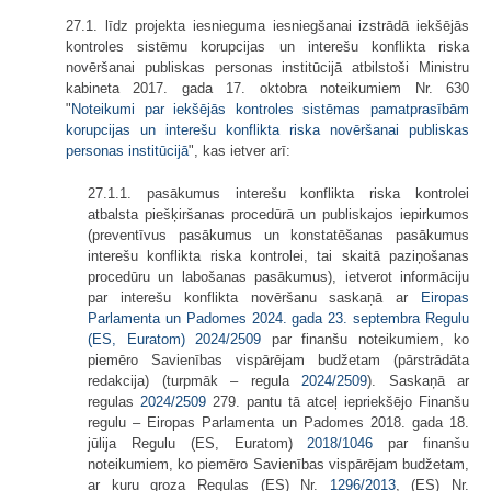
27.1. līdz projekta iesnieguma iesniegšanai izstrādā iekšējās
kontroles sistēmu korupcijas un interešu konflikta riska
novēršanai publiskas personas institūcijā atbilstoši Ministru
kabineta 2017. gada 17. oktobra noteikumiem Nr. 630
"
Noteikumi par iekšējās kontroles sistēmas pamatprasībām
korupcijas un interešu konflikta riska novēršanai publiskas
personas institūcijā
", kas ietver arī:
27.1.1. pasākumus interešu konflikta riska kontrolei
atbalsta piešķiršanas procedūrā un publiskajos iepirkumos
(preventīvus pasākumus un konstatēšanas pasākumus
interešu konflikta riska kontrolei, tai skaitā paziņošanas
procedūru un labošanas pasākumus), ietverot informāciju
par interešu konflikta novēršanu saskaņā ar
Eiropas
Parlamenta un Padomes 2024. gada 23. septembra Regulu
(ES, Euratom)
2024/2509
par finanšu noteikumiem, ko
piemēro Savienības vispārējam budžetam (pārstrādāta
redakcija
) (turpmāk – regula
2024/2509
). Saskaņā ar
regulas
2024/2509
279. pantu tā atceļ iepriekšējo Finanšu
regulu – Eiropas Parlamenta un Padomes 2018. gada 18.
jūlija Regulu (ES, Euratom)
2018/1046
par finanšu
noteikumiem, ko piemēro Savienības vispārējam budžetam,
ar kuru groza Regulas (ES) Nr.
1296/2013
, (ES) Nr.