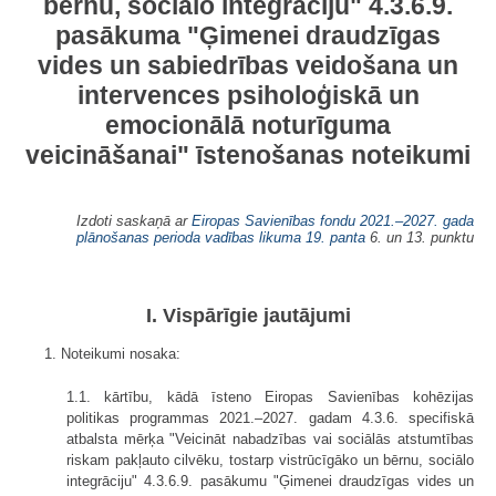
bērnu, sociālo integrāciju" 4.3.6.9.
pasākuma "Ģimenei draudzīgas
vides un sabiedrības veidošana un
intervences psiholoģiskā un
emocionālā noturīguma
veicināšanai" īstenošanas noteikumi
Izdoti saskaņā ar
Eiropas Savienības fondu 2021.–2027. gada
plānošanas perioda vadības likuma 19. panta
6. un 13. punktu
I. Vispārīgie jautājumi
1. Noteikumi nosaka:
1.1. kārtību, kādā īsteno Eiropas Savienības kohēzijas
politikas programmas 2021.–2027. gadam 4.3.6. specifiskā
atbalsta mērķa "Veicināt nabadzības vai sociālās atstumtības
riskam pakļauto cilvēku, tostarp vistrūcīgāko un bērnu, sociālo
integrāciju" 4.3.6.9. pasākumu "Ģimenei draudzīgas vides un