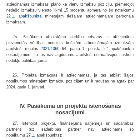
attiecināmās izmaksas plāno kā vienu izmaksu pozīciju, piemērojot
netiešo izmaksu vienoto likmi 15 procentu apmērā no šo noteikumu
22.1. apakšpunktā
minētajām tiešajām attiecināmajām personāla
izmaksām.
25. Pasākuma atbalstāmo darbību ietvaros ir attiecināms
pievienotās vērtības nodoklis tiešajām attiecināmajām izmaksām
atbilstoši regulas
2021/1060
64. panta 1. punkta "c" apakšpunkta
nosacījumiem, ja tas nav atgūstams atbilstoši normatīvajiem aktiem
nodokļu politikas jomā.
26. Projekta izmaksas ir attiecināmas, ja tās atbilst šajos
noteikumos minētajām izmaksu pozīcijām un ir radušās ne agrāk par
2024. gada 1. janvāri.
IV. Pasākuma un projekta īstenošanas
nosacījumi
27. Īstenojot projektu, finansējuma saņēmējs un sadarbības
partneris (uz sadarbības partneri nav attiecināms šo
noteikumu
27.1.
apakšpunkts):