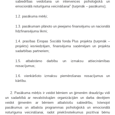
sabiedrības veidošana un intervences psiholoģiskā un
emocionālā noturīguma veicināšanai" (turpmāk – pasākums);
1.2. pasākuma mērķi;
1.3. pasākumam plānoto un pieejamo finansējumu un nacionālā
līdzfinansējuma likmi;
1.4. prasības Eiropas Sociālā fonda Plus projekta (turpmāk –
projekts) iesniedzējam, finansējuma saņēmējam un projekta
sadarbības partneriem;
1.5. atbalstāmo darbību un izmaksu attiecināmības
nosacījumus;
1.6. vienkāršoto izmaksu piemērošanas nosacījumus un
kārtību.
2. Pasākuma mērķis ir veidot bērniem un ģimenēm draudzīgu vidi
un sadarbībā ar nevalstiskajām organizācijām un darba devējiem
veidot ģimenēm ar bērniem atbalstošu sabiedrību, īstenojot
pasākumus un atbalsta programmas psiholoģiskā un emocionālā
noturīguma veicināšanai, radot priekšnoteikumus pozitīvai bērnu