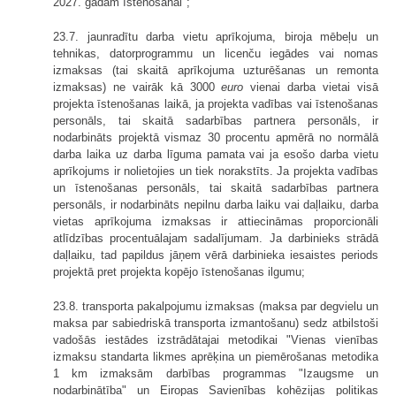
2027. gadam īstenošanai";
23.7. jaunradītu darba vietu aprīkojuma, biroja mēbeļu un
tehnikas, datorprogrammu un licenču iegādes vai nomas
izmaksas (tai skaitā aprīkojuma uzturēšanas un remonta
izmaksas) ne vairāk kā 3000
euro
vienai darba vietai visā
projekta īstenošanas laikā, ja projekta vadības vai īstenošanas
personāls, tai skaitā sadarbības partnera personāls, ir
nodarbināts projektā vismaz 30 procentu apmērā no normālā
darba laika uz darba līguma pamata vai ja esošo darba vietu
aprīkojums ir nolietojies un tiek norakstīts. Ja projekta vadības
un īstenošanas personāls, tai skaitā sadarbības partnera
personāls, ir nodarbināts nepilnu darba laiku vai daļlaiku, darba
vietas aprīkojuma izmaksas ir attiecināmas proporcionāli
atlīdzības procentuālajam sadalījumam. Ja darbinieks strādā
daļlaiku, tad papildus jāņem vērā darbinieka iesaistes periods
projektā pret projekta kopējo īstenošanas ilgumu;
23.8. transporta pakalpojumu izmaksas (maksa par degvielu un
maksa par sabiedriskā transporta izmantošanu) sedz atbilstoši
vadošās iestādes izstrādātajai metodikai "Vienas vienības
izmaksu standarta likmes aprēķina un piemērošanas metodika
1 km izmaksām darbības programmas "Izaugsme un
nodarbinātība" un Eiropas Savienības kohēzijas politikas