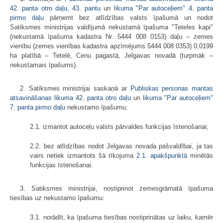
42. panta otro daļu, 43. pantu
un
likuma "Par autoceļiem" 4. panta
pirmo daļu
pārņemt bez atlīdzības valsts īpašumā un nodot
Satiksmes ministrijas valdījumā nekustamā īpašuma "Teteles kapi"
(nekustamā īpašuma kadastra Nr. 5444 008 0153) daļu – zemes
vienību (zemes vienības kadastra apzīmējums 5444 008 0353) 0,0199
ha platībā – Tetelē, Cenu pagastā, Jelgavas novadā (turpmāk –
nekustamais īpašums).
2. Satiksmes ministrijai saskaņā ar
Publiskas personas mantas
atsavināšanas likuma 42. panta otro daļu
un
likuma "Par autoceļiem"
7. panta pirmo daļu
nekustamo īpašumu:
2.1. izmantot autoceļu valsts pārvaldes funkcijas īstenošanai;
2.2. bez atlīdzības nodot Jelgavas novada pašvaldībai, ja tas
vairs netiek izmantots šā rīkojuma
2.1. apakšpunktā
minētās
funkcijas īstenošanai.
3. Satiksmes ministrijai, nostiprinot zemesgrāmatā īpašuma
tiesības uz nekustamo īpašumu:
3.1. norādīt, ka īpašuma tiesības nostiprinātas uz laiku, kamēr