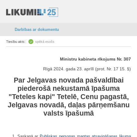
Darbības ar dokumentu
Tiesību akts:
spēkā esošs
Ministru kabineta rīkojums Nr. 307
Rīgā 2024. gada 23. aprīlī (prot. Nr. 17 15. §)
Par Jelgavas novada pašvaldībai
piederošā nekustamā īpašuma
"Teteles kapi" Tetelē, Cenu pagastā,
Jelgavas novadā, daļas pārņemšanu
valsts īpašumā
1. Saskaņā ar
Publiskas personas mantas atsavināšanas likuma