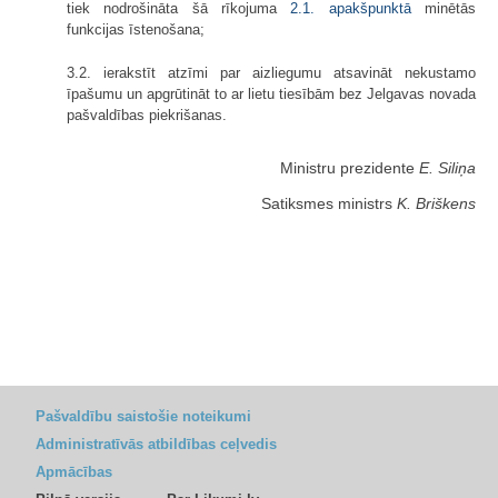
tiek nodrošināta šā rīkojuma
2.1. apakšpunktā
minētās
funkcijas īstenošana;
3.2. ierakstīt atzīmi par aizliegumu atsavināt nekustamo
īpašumu un apgrūtināt to ar lietu tiesībām bez Jelgavas novada
pašvaldības piekrišanas.
Ministru prezidente
E. Siliņa
Satiksmes ministrs
K. Briškens
Pašvaldību saistošie noteikumi
Administratīvās atbildības ceļvedis
Apmācības