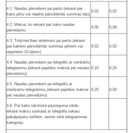
4.1. Naudas pārvedumi pa pastu (iekasē par
0,02
0,02
katru pilnu vai nepilnu pārsūtāmās summas latu)
4.2. Maksa, ko iekasē par katru naudas
0,05
0,08
pārvedumu
4.3. Tirdzniecības ieņēmumi pa pastu (iekasē
par katriem pārsūtāmās summas pilniem vai
0,02
0,02
nepilniem 10 latiem)
4.4. Naudas pārvedumi pa telegrāfu ar vienkāršu
telegrammu (iekasē papildus maksai par naudas
0,10
0,20
pārvedumu)
4.5. Naudas pārvedumi pa telegrāfu ar
steidzamu telegrammu (iekasē papildus maksai
0,25
0,50
par naudas pārvedumu)
4.6. Par katru rakstiskā paziņojuma vārdu
iekasē maksu saskaņā ar telegrāfa sakaru
pakalpojumu tarifiem, ņemot vērā telegrammas
kategoriju