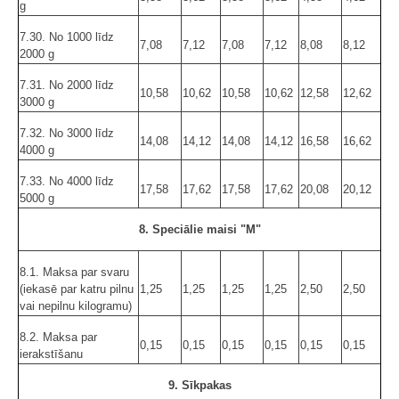
g
7.30. No 1000 līdz
7,08
7,12
7,08
7,12
8,08
8,12
2000 g
7.31. No 2000 līdz
10,58
10,62
10,58
10,62
12,58
12,62
3000 g
7.32. No 3000 līdz
14,08
14,12
14,08
14,12
16,58
16,62
4000 g
7.33. No 4000 līdz
17,58
17,62
17,58
17,62
20,08
20,12
5000 g
8. Speciālie maisi "M"
8.1. Maksa par svaru
(iekasē par katru pilnu
1,25
1,25
1,25
1,25
2,50
2,50
vai nepilnu kilogramu)
8.2. Maksa par
0,15
0,15
0,15
0,15
0,15
0,15
ierakstīšanu
9. Sīkpakas