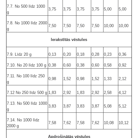
7.7. No 500 līdz 1000
3,75
3,75
3,75
3,75
5,00
5,00
g
7.8. No 1000 līdz 2000
7,50
7,50
7,50
7,50
10,00
10,00
g
Ierakstītās vēstules
7.9. Līdz 20 g
0,13
0,20
0,18
0,28
0,23
0,36
7.10. No 20 līdz 100 g
0,38
0,60
0,38
0,60
0,58
0,92
7.11. No 100 līdz 250
0,98
1,52
0,98
1,52
1,33
2,12
g
7.12 No 250 līdz 500 g
1,83
2,92
1,83
2,92
2,58
4,12
7.13. No 500 līdz 1000
3,83
3,87
3,83
3,87
5,08
5,12
g
7.14. No 1000 līdz
7,58
7,62
7,58
7,62
10,08
10,12
2000 g
Apdrošinātās vēstules