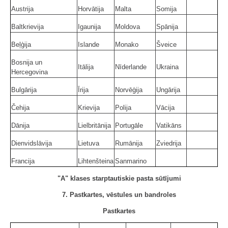
Austrija
Horvātija
Malta
Somija
Baltkrievija
Igaunija
Moldova
Spānija
Beļģija
Islande
Monako
Šveice
Bosnija un
Itālija
Nīderlande
Ukraina
Hercegovina
Bulgārija
Īrija
Norvēģija
Ungārija
Čehija
Krievija
Polija
Vācija
Dānija
Lielbritānija
Portugāle
Vatikāns
Dienvidslāvija
Lietuva
Rumānija
Zviedrija
Francija
Lihtenšteina
Sanmarino
"A" klases starptautiskie pasta sūtījumi
7. Pastkartes, vēstules un bandroles
Pastkartes