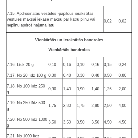
7.15. Apdrošinātās vēstules -papildus ierakstītās
vēstules maksai iekasē maksu par katru pilnu vai
0,02
0,02
nepilnu apdrošinājuma latu
Vienkāršās un ierakstītās bandroles
Vienkāršās bandroles
7.16. Līdz 20 g
0,10
0,16
0,10
0,16
0,15
0,24
7.17. No 20 līdz 100 g
0,30
0,48
0,30
0,48
0,50
0,80
7.18. No 100 līdz 250
0,90
1,40
0,90
1,40
1,25
2,00
g
7.19. No 250 līdz 500
1,75
2,80
1,75
2,80
2,50
4,00
g
7.20. No 500 līdz 1000
3,50
3,50
3,50
3,50
4,50
4,50
g
7.21. No 1000 līdz