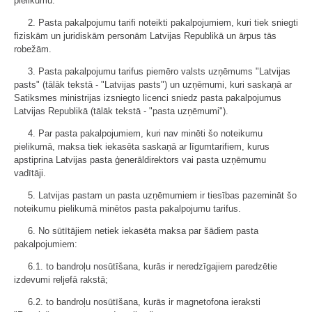
pielikumu.
2. Pasta pakalpojumu tarifi noteikti pakalpojumiem, kuri tiek sniegti
fiziskām un juridiskām personām Latvijas Republikā un ārpus tās
robežām.
3. Pasta pakalpojumu tarifus piemēro valsts uzņēmums "Latvijas
pasts" (tālāk tekstā - "Latvijas pasts") un uzņēmumi, kuri saskaņā ar
Satiksmes ministrijas izsniegto licenci sniedz pasta pakalpojumus
Latvijas Republikā (tālāk tekstā - "pasta uzņēmumi").
4. Par pasta pakalpojumiem, kuri nav minēti šo noteikumu
pielikumā, maksa tiek iekasēta saskaņā ar līgumtarifiem, kurus
apstiprina Latvijas pasta ģenerāldirektors vai pasta uzņēmumu
vadītāji.
5. Latvijas pastam un pasta uzņēmumiem ir tiesības pazemināt šo
noteikumu pielikumā minētos pasta pakalpojumu tarifus.
6. No sūtītājiem netiek iekasēta maksa par šādiem pasta
pakalpojumiem:
6.1. to bandroļu nosūtīšana, kurās ir neredzīgajiem paredzētie
izdevumi reljefā rakstā;
6.2. to bandroļu nosūtīšana, kurās ir magnetofona ieraksti