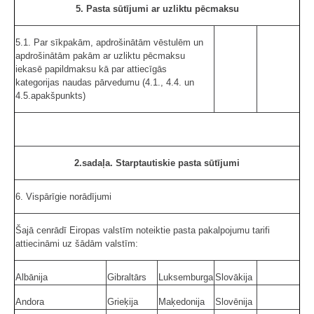
5. Pasta sūtījumi ar uzliktu pēcmaksu
5.1. Par sīkpakām, apdrošinātām vēstulēm un
apdrošinātām pakām ar uzliktu pēcmaksu
iekasē papildmaksu kā par attiecīgās
kategorijas naudas pārvedumu (4.1., 4.4. un
4.5.apakšpunkts)
2.sadaļa. Starptautiskie pasta sūtījumi
6. Vispārīgie norādījumi
Šajā cenrādī Eiropas valstīm noteiktie pasta pakalpojumu tarifi
attiecināmi uz šādām valstīm:
Albānija
Gibraltārs
Luksemburga
Slovākija
Andora
Grieķija
Maķedonija
Slovēnija