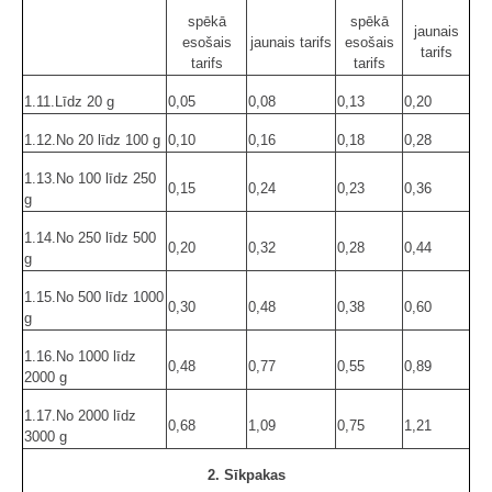
spēkā
spēkā
jaunais
esošais
jaunais tarifs
esošais
tarifs
tarifs
tarifs
1.11.Līdz 20 g
0,05
0,08
0,13
0,20
1.12.No 20 līdz 100 g
0,10
0,16
0,18
0,28
1.13.No 100 līdz 250
0,15
0,24
0,23
0,36
g
1.14.No 250 līdz 500
0,20
0,32
0,28
0,44
g
1.15.No 500 līdz 1000
0,30
0,48
0,38
0,60
g
1.16.No 1000 līdz
0,48
0,77
0,55
0,89
2000 g
1.17.No 2000 līdz
0,68
1,09
0,75
1,21
3000 g
2. Sīkpakas