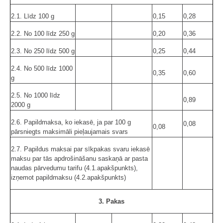
2.1. Līdz 100 g
0,15
0,28
2.2. No 100 līdz 250 g
0,20
0,36
2.3. No 250 līdz 500 g
0,25
0,44
2.4. No 500 līdz 1000
0,35
0,60
g
2.5. No 1000 līdz
0,89
2000 g
2.6. Papildmaksa, ko iekasē, ja par 100 g
0,08
0,08
pārsniegts maksimāli pieļaujamais svars
2.7. Papildus maksai par sīkpakas svaru iekasē
maksu par tās apdrošināšanu saskaņā ar pasta
naudas pārvedumu tarifu (4.1.apakšpunkts),
izņemot papildmaksu (4.2.apakšpunkts)
3. Pakas