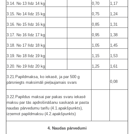
3.14. No 13 līdz 14 kg
0,70
1,17
3.15. No 14 līdz 15 kg
0,75
1,24
3.16. No 15 līdz 16 kg
0,85
1,31
3.17. No 16 līdz 17 kg
0,95
1,38
3.18. No 17 līdz 18 kg
1,05
1,45
3.19. No 18 līdz 19 kg
1,15
1,53
3.20. No 19 līdz 20 kg
1,25
1,61
3.21.Papildmaksa, ko iekasē, ja par 500 g
0,08
pārsniegts maksimāli pieļaujamais svars
3.22.Papildus maksai par pakas svaru iekasē
maksu par tās apdrošināšanu saskaņā ar pasta
naudas pārvedumu tarifu (4.1.apakšpunkts),
izņemot papildmaksu (4.2.apakšpunkts)
4. Naudas pārvedumi