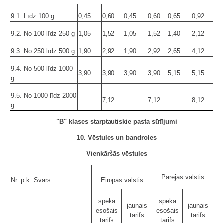
9.1. Līdz 100 g
0,45
0,60
0,45
0,60
0,65
0,92
9.2. No 100 līdz 250 g
1,05
1,52
1,05
1,52
1,40
2,12
9.3. No 250 līdz 500 g
1,90
2,92
1,90
2,92
2,65
4,12
9.4. No 500 līdz 1000
3,90
3,90
3,90
3,90
5,15
5,15
g
9.5. No 1000 līdz 2000
7,12
7,12
8,12
g
"B" klases starptautiskie pasta sūtījumi
10. Vēstules un bandroles
Vienkāršās vēstules
Pārējās valstis
Nr. p.k. Svars
Eiropas valstis
spēkā
spēkā
jaunais
jaunais
esošais
esošais
tarifs
tarifs
tarifs
tarifs