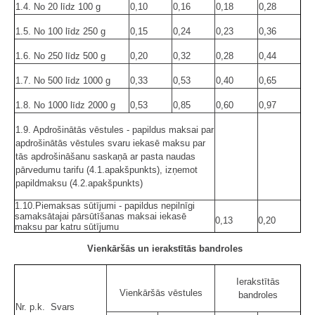
1.4. No 20 līdz 100 g
0,10
0,16
0,18
0,28
1.5. No 100 līdz 250 g
0,15
0,24
0,23
0,36
1.6. No 250 līdz 500 g
0,20
0,32
0,28
0,44
1.7. No 500 līdz 1000 g
0,33
0,53
0,40
0,65
1.8. No 1000 līdz 2000 g
0,53
0,85
0,60
0,97
1.9. Apdrošinātās vēstules - papildus maksai par
apdrošinātās vēstules svaru iekasē maksu par
tās apdrošināšanu saskaņā ar pasta naudas
pārvedumu tarifu (4.1.apakšpunkts), izņemot
papildmaksu (4.2.apakšpunkts)
1.10.Piemaksas sūtījumi - papildus nepilnīgi
samaksātajai pārsūtīšanas maksai iekasē
0,13
0,20
maksu par katru sūtījumu
Vienkāršās un ierakstītās bandroles
Ierakstītās
Vienkāršās vēstules
bandroles
Nr. p.k. Svars