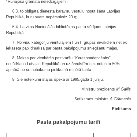
"Runājošā grāmata neredzīgajiem";
6.3. to obligātā dienesta karavīru vēstuļu nosūtīšana Latvijas
Republikā, kuru svars nepārsniedz 20 g;
6.4. Latvijas Nacionālās bibliotēkas pasta sūtījumi Latvijas
Republikā.
7. No visu kategoriju vientuļajiem I un II grupas invalīdiem netiek
iekasēta papildmaksa par pasta pakalpojumu sniegšanu mājās.
8. Maksa par vienkāršo pastkaršu "Korespondencšahs"
nosūtīšanu Latvijas Republikā un uz ārvalstīm tiek noteikta 50%
apmērā no šo noteikumu pielikumā minētā tarifa.
9. Šie noteikumi stājas spēkā ar 1995.gada 1.jūniju.
Ministru prezidents
M.Gailis
Satiksmes ministrs
A.Gūtmanis
Pielikums
Pasta pakalpojumu tarifi