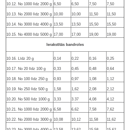
10.12. No 1000 līdz 2000 g
6,50
6,50
7,50
7,50
10.13. No 2000 līdz 3000 g
10,00
10,00
11,50
11,50
10.14. No 3000 līdz 4000 g
13,50
13,50
15,50
15,50
10.15. No 4000 līdz 5000 g
17,00
17,00
19,00
19,00
Ierakstītās bandroles
10.16. Līdz 20 g
0,14
0,22
0,16
0,25
10.17. No 20 līdz 100 g
0,33
0,45
0,48
0,64
10.18. No 100 līdz 250 g
0,93
0,97
1,08
1,12
10.19. No 250 līdz 500 g
1,58
1,62
2,08
2,12
10.20. No 500 līdz 1000 g
3,33
3.37
4,08
4,12
10.21. No 1000 līdz 2000 g
6,58
6,62
7,58
7,62
10.22. No 2000 līdz 3000 g
10,08
10,12
11,58
11,62
10.23. No 3000 līdz 4000 g
13,58
13,62
15,58
15,62