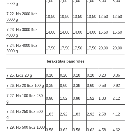
7,00
7,00
7,00
7,00
8,00
8,00
2000 g
7.22. No 2000 līdz
10,50
10,50
10,50
10,50
12,50
12,50
3000 g
7.23. No 3000 līdz
14,00
14,00
14,00
14,00
16,50
16,50
4000 g
7.24. No 4000 līdz
17,50
17,50
17,50
17,50
20,00
20,00
5000 g
Ierakstītās bandroles
7.25. Līdz 20 g
0,18
0,28
0,18
0,28
0,23
0,36
7.26. No 20 līdz 100 g
0,38
0,60
0,38
0,60
0,58
0,92
7.27. No 100 līdz 250
0,98
1,52
0,98
1,52
1,33
2,12
g
7.28. No 250 līdz 500
1,83
2,92
1,83
2,92
2,58
4,12
g
7.29. No 500 līdz 1000
3,58
3,62
3,58
3,62
4,58
4,62