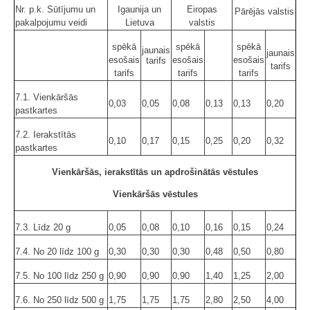
Nr. p.k. Sūtījumu un
Igaunija un
Eiropas
Pārējās valstis
pakalpojumu veidi
Lietuva
valstis
spēkā
spēkā
spēkā
jaunais
jaunais
esošais
esošais
esošais
tarifs
tarifs
tarifs
tarifs
tarifs
7.1. Vienkāršās
0,03
0,05
0,08
0,13
0,13
0,20
pastkartes
7.2. Ierakstītās
0,10
0,17
0,15
0,25
0,20
0,32
pastkartes
Vienkāršās, ierakstītās un apdrošinātās vēstules
Vienkāršās vēstules
7.3. Līdz 20 g
0,05
0,08
0,10
0,16
0,15
0,24
7.4. No 20 līdz 100 g
0,30
0,30
0,30
0,48
0,50
0,80
7.5. No 100 līdz 250 g
0,90
0,90
0,90
1,40
1,25
2,00
7.6. No 250 līdz 500 g
1,75
1,75
1,75
2,80
2,50
4,00