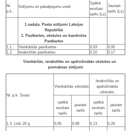
Spēkā
Nr.
Jaunais
Sūtījumu un pakalpojumu veidi
esošais
p.k.
tarifs (Ls)
tarifs (Ls)
1.sadaļa. Pasta sūtījumi Latvijas
Republikā
1. Pastkartes, vēstules un bandroles
Pastkartes
1.1.
Vienkāršās pastkartes
0,03
0,05
1.2.
Ierakstītās pastkartes
0,10
0,17
Vienkāršās, ierakstītās un apdrošinātās vēstules un
piemaksas sūtījumi
Ierakstītās un
Vienkāršās vēstules
apdrošinātās
vēstules
Nr. p.k. Svars
spēkā
spēkā
jaunais
jaunais
esošais
esošais
tarifs
tarifs
tarifs
tarifs
1.3. Līdz 20 g
0,05
0,08
0,13
0,20