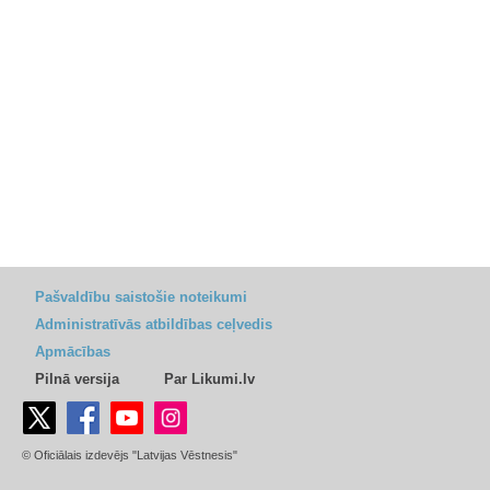
Pašvaldību saistošie noteikumi
Administratīvās atbildības ceļvedis
Apmācības
Pilnā versija
Par Likumi.lv
© Oficiālais izdevējs "Latvijas Vēstnesis"