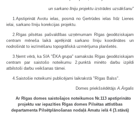
un sarkano līniju projektu izstrādes uzsākšanu"
1.Apstiprināt Avotu ielas, posmā no Ģertrūdes ielas līdz Lienes
ielai, sarkano līniju korekcijas projektu.
2.Rīgas pilsētas pašvaldības uzņēmumam Rīgas ģeodēziskajam
centram mēneša laikā aprēķināt sarkano līniju koordinātes un
nodrošināt to iezīmēšanu topogrāfiskā uzmērījuma planšetēs.
3.Ņemt vērā, ka SIA "ĒKA grupa" samaksās Rīgas ģeodēziskajam
centram par saistošo noteikumu 2.punktā minēto darbu izpildi
atbilstoši darbu veikšanas tāmei.
4.Saistošie noteikumi publicējami laikrakstā "Rīgas Balss".
Domes priekšsēdētājs
A.Ārgalis
Ar Rīgas domes saistošajos noteikumos Nr.113 apstiprināto
projektu var iepazīties Rīgas domes Pilsētas attīstības
departamenta Pilsētplānošanas nodaļā Amatu ielā 4 (3.stāvā)