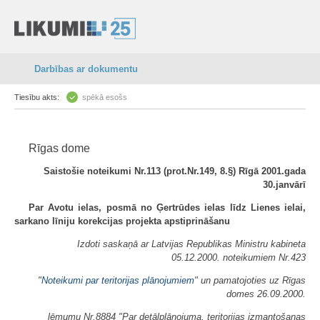
Darbības ar dokumentu
Tiesību akts:
spēkā esošs
Rīgas dome
Saistošie noteikumi Nr.113 (prot.Nr.149, 8.§) Rīgā 2001.gada
30.janvārī
Par Avotu ielas, posmā no Ģertrūdes ielas līdz Lienes ielai,
sarkano līniju korekcijas projekta apstiprināšanu
Izdoti saskaņā ar Latvijas Republikas Ministru kabineta
05.12.2000. noteikumiem Nr.423
"
Noteikumi par teritorijas plānojumiem
" un pamatojoties uz Rīgas
domes 26.09.2000.
lēmumu Nr.8884 "Par detālplānojuma, teritorijas izmantošanas