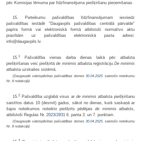
pēc Komisijas lēmuma par līdzfinansējuma piešķiršanu pieņemšanas.
15. Pieteikumu pašvaldības līdzfinansējumam iesniedz
pašvaldības iestādē "Daugavpils pašvaldības centrālā pārvalde"
papīra formā vai elektroniskā formā atbilstoši normatīvo aktu
prasībām uz pašvaldības elektroniskā pasta adresi:
info@daugavpils.lv.
1
15.
Pašvaldība vienas darba dienas laikā pēc atbalsta
piešķiršanas veic piešķirtā
de minimis
atbalsta reģistrāciju
De minimis
atbalsta uzskaites sistēmā.
(Daugavpils valstspilsētas pašvaldības domes
30.04.2025.
saistošo noteikumu
Nr. 8 redakcijā)
2
15.
Pašvaldība uzglabā visus ar
de minimis
atbalsta piešķiršanu
saistītos datus 10 (desmit) gadus, sākot no dienas, kurā saskaņā ar
šajos noteikumos noteikto piešķirts pēdējais
de minimis
atbalsts,
atbilstoši Regulas Nr.
2023/2831
6. panta 3. un 7. punktam.
(Daugavpils valstspilsētas pašvaldības domes
30.04.2025.
saistošo noteikumu
Nr. 8 redakcijā)
3