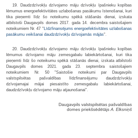
19. Daudzdzīvokļu dzīvojamo māju dzīvokļu īpašnieku kopības
lēmumus energoefektivitātes uzlabošanas pasākumu īstenošanai, kuri
tika pieņemti līdz šo noteikumu spēkā stāšanās dienai, izskata
atbilstoši Daugavpils domes 2017. gada 14. decembra saistošajiem
noteikumiem Nr. 47 "
Līdzfinansējums energoefektivitātes uzlabošanas
pasākumu veikšanai daudzdzīvokļu dzīvojamās mājās
".
20. Daudzdzīvokļu dzīvojamo māju dzīvokļu īpašnieku kopības
lēmumus dzīvojamo māju zemesgabalu labiekārtošanai, kuri tika
pieņemti līdz šo noteikumu spēkā stāšanās dienai, izskata atbilstoši
Daugavpils domes 2021. gada 23. septembra saistošajiem
noteikumiem Nr. 50 "Saistošie noteikumi par Daugavpils
valstspilsētas pašvaldības līdzfinansējumu daudzdzīvokļu
dzīvojamajai mājai piesaistīto zemesgabalu labiekārtošanai,
daudzdzīvokļu dzīvojamo māju atjaunošanai".
Daugavpils valstspilsētas pašvaldības
domes priekšsēdētājs
A. Elksniņš