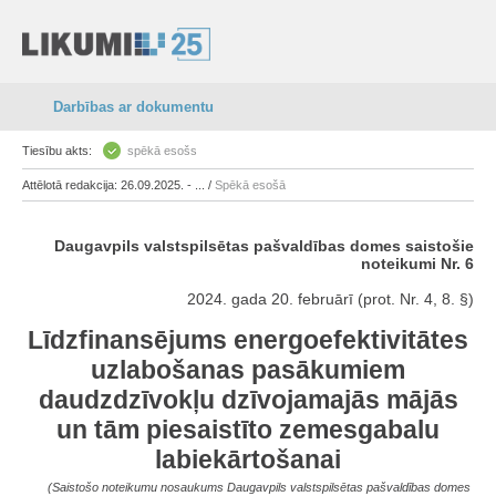
Darbības ar dokumentu
Tiesību akts:
spēkā esošs
Attēlotā redakcija: 26.09.2025. - ... /
Spēkā esošā
Daugavpils valstspilsētas pašvaldības domes saistošie
noteikumi Nr. 6
2024. gada 20. februārī (prot. Nr. 4, 8. §)
Līdzfinansējums energoefektivitātes
uzlabošanas pasākumiem
daudzdzīvokļu dzīvojamajās mājās
un tām piesaistīto zemesgabalu
labiekārtošanai
(Saistošo noteikumu nosaukums Daugavpils valstspilsētas pašvaldības domes