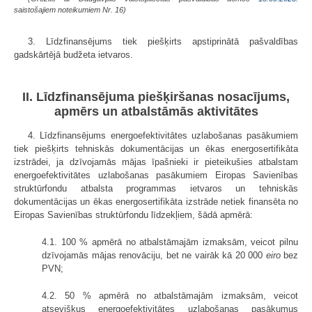
saistošajiem noteikumiem Nr. 16)
3. Līdzfinansējums tiek piešķirts apstiprinātā pašvaldības
gadskārtējā budžeta ietvaros.
II. Līdzfinansējuma piešķiršanas nosacījums,
apmērs un atbalstāmās aktivitātes
4. Līdzfinansējums energoefektivitātes uzlabošanas pasākumiem
tiek piešķirts tehniskās dokumentācijas un ēkas energosertifikāta
izstrādei, ja dzīvojamās mājas īpašnieki ir pieteikušies atbalstam
energoefektivitātes uzlabošanas pasākumiem Eiropas Savienības
struktūrfondu atbalsta programmas ietvaros un tehniskās
dokumentācijas un ēkas energosertifikāta izstrāde netiek finansēta no
Eiropas Savienības struktūrfondu līdzekļiem, šādā apmērā:
4.1. 100 % apmērā no atbalstāmajām izmaksām, veicot pilnu
dzīvojamās mājas renovāciju, bet ne vairāk kā 20 000
eiro
bez
PVN;
4.2. 50 % apmērā no atbalstāmajām izmaksām, veicot
atsevišķus energoefektivitātes uzlabošanas pasākumus