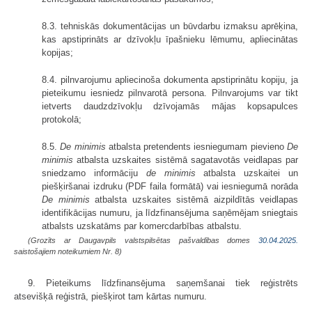
8.3. tehniskās dokumentācijas un būvdarbu izmaksu aprēķina,
kas apstiprināts ar dzīvokļu īpašnieku lēmumu, apliecinātas
kopijas;
8.4. pilnvarojumu apliecinoša dokumenta apstiprinātu kopiju, ja
pieteikumu iesniedz pilnvarotā persona. Pilnvarojums var tikt
ietverts daudzdzīvokļu dzīvojamās mājas kopsapulces
protokolā;
8.5.
De minimis
atbalsta pretendents iesniegumam pievieno
De
minimis
atbalsta uzskaites sistēmā sagatavotās veidlapas par
sniedzamo informāciju
de minimis
atbalsta uzskaitei un
piešķiršanai izdruku (PDF faila formātā) vai iesniegumā norāda
De minimis
atbalsta uzskaites sistēmā aizpildītās veidlapas
identifikācijas numuru, ja līdzfinansējuma saņēmējam sniegtais
atbalsts uzskatāms par komercdarbības atbalstu.
(Grozīts ar Daugavpils valstspilsētas pašvaldības domes
30.04.2025.
saistošajiem noteikumiem Nr. 8)
9. Pieteikums līdzfinansējuma saņemšanai tiek reģistrēts
atsevišķā reģistrā, piešķirot tam kārtas numuru.