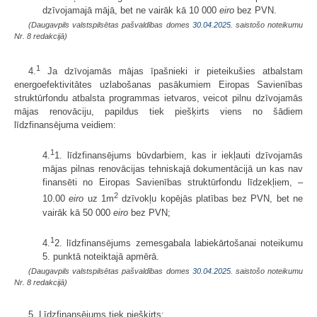
dzīvojamajā mājā, bet ne vairāk kā 10 000
eiro
bez PVN.
(Daugavpils valstspilsētas pašvaldības domes
30.04.2025.
saistošo noteikumu
Nr. 8 redakcijā)
1
4.
Ja dzīvojamās mājas īpašnieki ir pieteikušies atbalstam
energoefektivitātes uzlabošanas pasākumiem Eiropas Savienības
struktūrfondu atbalsta programmas ietvaros, veicot pilnu dzīvojamās
mājas renovāciju, papildus tiek piešķirts viens no šādiem
līdzfinansējuma veidiem:
1
4.
1. līdzfinansējums būvdarbiem, kas ir iekļauti dzīvojamās
mājas pilnas renovācijas tehniskajā dokumentācijā un kas nav
finansēti no Eiropas Savienības struktūrfondu līdzekļiem, –
2
10.00
eiro
uz 1m
dzīvokļu kopējās platības bez PVN, bet ne
vairāk kā 50 000
eiro
bez PVN;
1
4.
2. līdzfinansējums zemesgabala labiekārtošanai noteikumu
5. punktā noteiktajā apmērā.
(Daugavpils valstspilsētas pašvaldības domes
30.04.2025.
saistošo noteikumu
Nr. 8 redakcijā)
5. Līdzfinansējums tiek piešķirts: