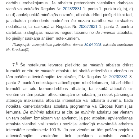
darbību ierobežojumus. Ja atbalsta pretendents vienlaikus darbojas
vienā vai vairākās Regulas Nr.
2023/2831
1. panta 1. punkta a), b), c)
un d) apakšpunktā minētajās nozarēs, atbalstu drīkst piešķirt tikai tad,
ja atbalsta pretendents nodrošina šo nozaru darbību vai uzskaites
nodalīšanu, lai saskaņā ar Regulas Nr.
2023/2831
1. panta 2. punktu
darbības izslēgtajās nozarēs negūst labumu no
de minimis
atbalsta,
ko piešķir saskaņā ar šiem noteikumiem.
(Daugavpils valstspilsētas pašvaldības domes
30.04.2025.
saistošo noteikumu
Nr. 8 redakcijā)
6
7.
Šo noteikumu ietvaros piešķirto
de minimis
atbalstu drīkst
kumulēt ar citu
de minimis
atbalstu, tai skaitā attiecībā uz vienām un
tām pašām attiecināmajām izmaksām, līdz Regulas Nr.
2023/2831
3.
panta 2. punktā noteiktajam attiecīgajam robežlielumam, kā arī drīkst
kumulēt ar citu komercdarbības atbalstu, tai skaitā attiecībā uz
vienām un tām pašām attiecināmajām izmaksām, ja netiek pārsniegta
attiecīgā maksimālā atbalsta intensitāte vai atbalsta summa, kāda
noteikta komercdarbības atbalsta programmā vai Eiropas Komisijas
lēmumā.
De minimis
atbalstu ar citu
de minimis
atbalstu par vienām
un tām pašām izmaksām var apvienot, ja pēc atbalstu apvienošanas
atbalsta vienībai vai izmaksu pozīcijai attiecīgā maksimālā atbalsta
intensitāte nepārsniedz 100 %. Ja par vienām un tām pašām projekta
attiecināmajām izmaksām tiek piešķirts atbalsts vairāku