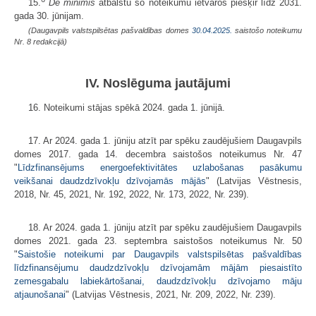
15.
De minimis
atbalstu šo noteikumu ietvaros piešķir līdz 2031.
gada 30. jūnijam.
(Daugavpils valstspilsētas pašvaldības domes
30.04.2025.
saistošo noteikumu
Nr. 8 redakcijā)
IV. Noslēguma jautājumi
16. Noteikumi stājas spēkā 2024. gada 1. jūnijā.
17. Ar 2024. gada 1. jūniju atzīt par spēku zaudējušiem Daugavpils
domes 2017. gada 14. decembra saistošos noteikumus Nr. 47
"
Līdzfinansējums energoefektivitātes uzlabošanas pasākumu
veikšanai daudzdzīvokļu dzīvojamās mājās
" (Latvijas Vēstnesis,
2018, Nr. 45, 2021, Nr. 192, 2022, Nr. 173, 2022, Nr. 239).
18. Ar 2024. gada 1. jūniju atzīt par spēku zaudējušiem Daugavpils
domes 2021. gada 23. septembra saistošos noteikumus Nr. 50
"
Saistošie noteikumi par Daugavpils valstspilsētas pašvaldības
līdzfinansējumu daudzdzīvokļu dzīvojamām mājām piesaistīto
zemesgabalu labiekārtošanai, daudzdzīvokļu dzīvojamo māju
atjaunošanai
" (Latvijas Vēstnesis, 2021, Nr. 209, 2022, Nr. 239).