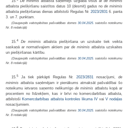
15.
De minimis
atbalsta saņēmējs uzglabā visus ar
de minimis
atbalsta piešķiršanu saistītos datus 10 (desmit) gadus no
de minimis
atbalsta piešķiršanas dienas atbilstoši Regulas Nr.
2023/2831
6. panta
3. un 7. punktam.
(Daugavpils valstspilsētas pašvaldības domes
30.04.2025.
saistošo noteikumu
Nr. 8 redakcijā)
4
15.
De minimis
atbalsta piešķiršana un uzskaite tiek veikta
saskaņā ar normatīvajiem aktiem par
de minimis
atbalsta uzskaites
un piešķiršanas kārtību.
(Daugavpils valstspilsētas pašvaldības domes
30.04.2025.
saistošo noteikumu
Nr. 8 redakcijā)
5
15.
Ja tiek pārkāpti Regulas Nr.
2023/2831
nosacījumi,
de
minimis
atbalsta saņēmējam ir pienākums atmaksāt pašvaldībai šo
noteikumu ietvaros saņemto nelikumīgo
de minimis
atbalstu kopā ar
procentiem no līdzekļiem, kas ir brīvi no komercdarbības atbalsta,
atbilstoši
Komercdarbības atbalsta kontroles likuma
IV
vai
V nodaļas
nosacījumiem.
(Daugavpils valstspilsētas pašvaldības domes
30.04.2025.
saistošo noteikumu
Nr. 8 redakcijā)
6