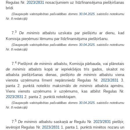
Regulas Nr.
2023/2831
nosacījumiem uz līdzfinansējuma piešķiršanas
brīdi.
(Daugavpils valstspilsētas pašvaldības domes
30.04.2025.
saistošo noteikumu
Nr. 8 redakcijā)
3
7.
De minimis
atbalstu uzskata par piešķirtu ar dienu, kad
Komisija pieņēmusi lēmumu par līdzfinansējuma piešķiršanu.
(Daugavpils valstspilsētas pašvaldības domes
30.04.2025.
saistošo noteikumu
Nr. 8 redakcijā)
4
7.
Piešķirot
de minimis
atbalstu, Komisija pārbauda, vai plānotais
de minimis
atbalsts kopā ar iepriekšējos trīs gados, skaitot no
atbalsta piešķiršanas dienas, piešķirto
de minimis
atbalstu viena
vienota uzņēmuma līmenī nepārsniedz Regulas Nr.
2023/2831
3.
panta 2. punktā noteikto maksimālo
de minimis
atbalsta apmēru.
Viens vienots uzņēmums ir uzņēmums, kas atbilst Regulas Nr.
2023/2831
2. panta 2. punktā noteiktajam.
(Daugavpils valstspilsētas pašvaldības domes
30.04.2025.
saistošo noteikumu
Nr. 8 redakcijā)
5
7.
De minimis
atbalstu saskaņā ar Regulu Nr.
2023/2831
piešķir,
ievērojot Regulas Nr.
2023/2831
1. panta 1. punktā minētos nozaru un