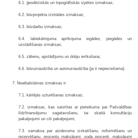
6.1. ģeodēziskās un topogrāfiskās izpētes izmaksas;
6.2. būvprojekta izstrādes izmaksas;
6.3. būvdarbu izmaksas;
6.4. labiekārtojuma aprīkojuma iegādes, piegādes un
uzstādīšanas izmaksas;
6.5. zālienu, apstādījumu un dobju ierīkošana;
6.6. būvuzraudzība un autoruzraudzība (ja ir nepieciešama).
7. Neatbalstāmas izmaksas ir:
7.1. kārtējās uzturēšanas izmaksas;
7.2. izmaksas, kas saistītas ar pieteikuma par Pašvaldības
līdzfinansējumu sagatavošanu, tai skaitā konsultāciju
pakalpojumi un citi pakalpojumi;
7.3. samaksa par aizdevuma izskatīšanu, noformēšanu un
rezervēšanu, procentu maksājumi, soda procenti, maksājumi