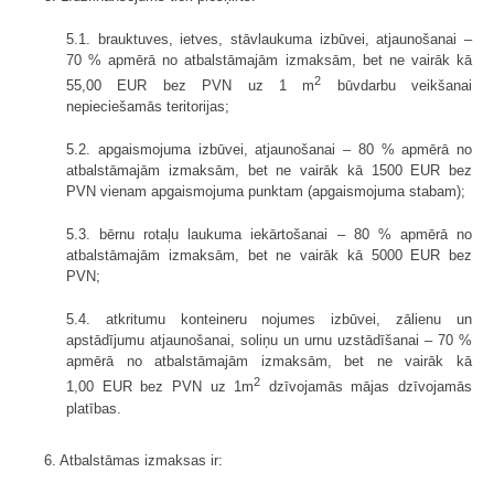
5.1. brauktuves, ietves, stāvlaukuma izbūvei, atjaunošanai –
70 % apmērā no atbalstāmajām izmaksām, bet ne vairāk kā
2
55,00 EUR bez PVN uz 1 m
būvdarbu veikšanai
nepieciešamās teritorijas;
5.2. apgaismojuma izbūvei, atjaunošanai – 80 % apmērā no
atbalstāmajām izmaksām, bet ne vairāk kā 1500 EUR bez
PVN vienam apgaismojuma punktam (apgaismojuma stabam);
5.3. bērnu rotaļu laukuma iekārtošanai – 80 % apmērā no
atbalstāmajām izmaksām, bet ne vairāk kā 5000 EUR bez
PVN;
5.4. atkritumu konteineru nojumes izbūvei, zālienu un
apstādījumu atjaunošanai, soliņu un urnu uzstādīšanai – 70 %
apmērā no atbalstāmajām izmaksām, bet ne vairāk kā
2
1,00 EUR bez PVN uz 1m
dzīvojamās mājas dzīvojamās
platības.
6. Atbalstāmas izmaksas ir: