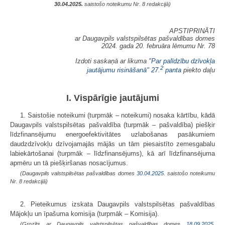
30.04.2025.
saistošo noteikumu Nr. 8 redakcijā)
APSTIPRINĀTI
ar Daugavpils valstspilsētas pašvaldības domes
2024. gada 20. februāra lēmumu Nr. 78
Izdoti saskaņā ar likuma "
Par palīdzību dzīvokļa
2
jautājumu risināšanā
"
27.
panta
piekto daļu
I. Vispārīgie jautājumi
1. Saistošie noteikumi (turpmāk – noteikumi) nosaka kārtību, kādā
Daugavpils valstspilsētas pašvaldība (turpmāk – pašvaldība) piešķir
līdzfinansējumu energoefektivitātes uzlabošanas pasākumiem
daudzdzīvokļu dzīvojamajās mājās un tām piesaistīto zemesgabalu
labiekārtošanai (turpmāk – līdzfinansējums), kā arī līdzfinansējuma
apmēru un tā piešķiršanas nosacījumus.
(Daugavpils valstspilsētas pašvaldības domes
30.04.2025.
saistošo noteikumu
Nr. 8 redakcijā)
2. Pieteikumus izskata Daugavpils valstspilsētas pašvaldības
Mājokļu un īpašuma komisija (turpmāk – Komisija).
(Grozīts ar Daugavpils valstspilsētas pašvaldības domes
18.09.2025.