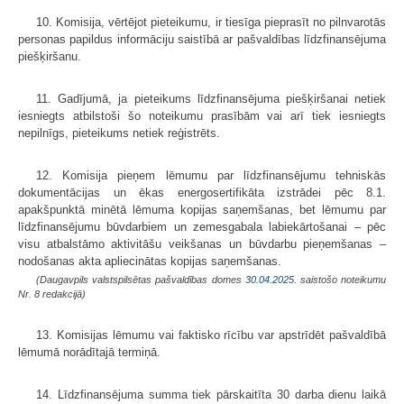
10. Komisija, vērtējot pieteikumu, ir tiesīga pieprasīt no pilnvarotās
personas papildus informāciju saistībā ar pašvaldības līdzfinansējuma
piešķiršanu.
11. Gadījumā, ja pieteikums līdzfinansējuma piešķiršanai netiek
iesniegts atbilstoši šo noteikumu prasībām vai arī tiek iesniegts
nepilnīgs, pieteikums netiek reģistrēts.
12. Komisija pieņem lēmumu par līdzfinansējumu tehniskās
dokumentācijas un ēkas energosertifikāta izstrādei pēc 8.1.
apakšpunktā minētā lēmuma kopijas saņemšanas, bet lēmumu par
līdzfinansējumu būvdarbiem un zemesgabala labiekārtošanai – pēc
visu atbalstāmo aktivitāšu veikšanas un būvdarbu pieņemšanas –
nodošanas akta apliecinātas kopijas saņemšanas.
(Daugavpils valstspilsētas pašvaldības domes
30.04.2025.
saistošo noteikumu
Nr. 8 redakcijā)
13. Komisijas lēmumu vai faktisko rīcību var apstrīdēt pašvaldībā
lēmumā norādītajā termiņā.
14. Līdzfinansējuma summa tiek pārskaitīta 30 darba dienu laikā