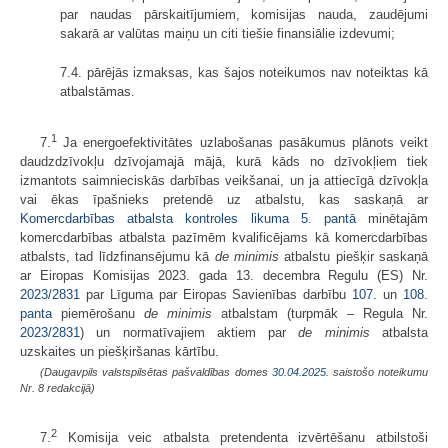
par naudas pārskaitījumiem, komisijas nauda, zaudējumi
sakarā ar valūtas maiņu un citi tiešie finansiālie izdevumi;
7.4. pārējās izmaksas, kas šajos noteikumos nav noteiktas kā
atbalstāmas.
1
7.
Ja energoefektivitātes uzlabošanas pasākumus plānots veikt
daudzdzīvokļu dzīvojamajā mājā, kurā kāds no dzīvokļiem tiek
izmantots saimnieciskās darbības veikšanai, un ja attiecīgā dzīvokļa
vai ēkas īpašnieks pretendē uz atbalstu, kas saskaņā ar
Komercdarbības atbalsta kontroles likuma
5. pantā
minētajām
komercdarbības atbalsta pazīmēm kvalificējams kā komercdarbības
atbalsts, tad līdzfinansējumu kā
de minimis
atbalstu piešķir saskaņā
ar Eiropas Komisijas 2023. gada 13. decembra Regulu (ES) Nr.
2023/2831
par Līguma par Eiropas Savienības darbību
107.
un
108.
panta
piemērošanu
de minimis
atbalstam (turpmāk – Regula Nr.
2023/2831
) un normatīvajiem aktiem par
de minimis
atbalsta
uzskaites un piešķiršanas kārtību.
(Daugavpils valstspilsētas pašvaldības domes
30.04.2025.
saistošo noteikumu
Nr. 8 redakcijā)
2
7.
Komisija veic atbalsta pretendenta izvērtēšanu atbilstoši