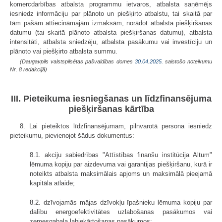
komercdarbības atbalsta programmu ietvaros, atbalsta saņēmējs
iesniedz informāciju par plānoto un piešķirto atbalstu, tai skaitā par
tām pašām attiecināmajām izmaksām, norādot atbalsta piešķiršanas
datumu (tai skaitā plānoto atbalsta piešķiršanas datumu), atbalsta
intensitāti, atbalsta sniedzēju, atbalsta pasākumu vai investīciju un
plānoto vai piešķirto atbalsta summu.
(Daugavpils valstspilsētas pašvaldības domes
30.04.2025.
saistošo noteikumu
Nr. 8 redakcijā)
III. Pieteikuma iesniegšanas un līdzfinansējuma
piešķiršanas kārtība
8. Lai pieteiktos līdzfinansējumam, pilnvarotā persona iesniedz
pieteikumu, pievienojot šādus dokumentus:
8.1. akciju sabiedrības "Attīstības finanšu institūcija Altum"
lēmuma kopiju par aizdevuma vai garantijas piešķiršanu, kurā ir
noteikts atbalsta maksimālais apjoms un maksimālā pieejamā
kapitāla atlaide;
8.2. dzīvojamās mājas dzīvokļu īpašnieku lēmuma kopiju par
dalību energoefektivitātes uzlabošanas pasākumos vai
zemesgabala labiekārtošanas pasākumos;