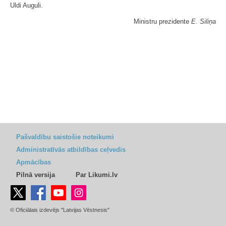
Uldi Auguli.
Ministru prezidente
E. Siliņa
Pašvaldību saistošie noteikumi
Administratīvās atbildības ceļvedis
Apmācības
Pilnā versija
Par Likumi.lv
© Oficiālais izdevējs "Latvijas Vēstnesis"