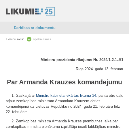
Darbības ar dokumentu
Tiesību akts:
spēkā esošs
Ministru prezidenta rīkojums Nr. 2024/1.2.1.-51
Rīgā 2024. gada 13. februārī
Par Armanda Krauzes komandējumu
1. Saskaņā ar
Ministru kabineta iekārtas likuma
34.
panta otro daļu
atļaut zemkopības ministram Armandam Krauzem doties
komandējumā uz Lietuvas Republiku no 2024. gada 21. februāra līdz
22. februārim.
2. Zemkopības ministra Armanda Krauzes prombūtnes laikā par
zemkopības ministra pienākumu izpildītāju iecelt labklājības ministru