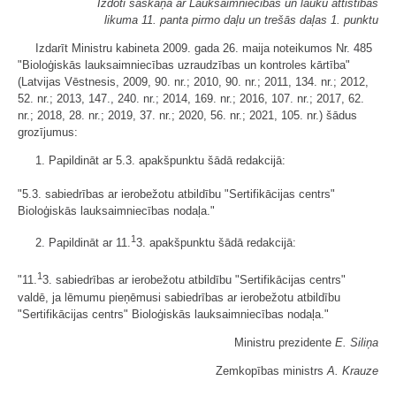
Izdoti saskaņā ar Lauksaimniecības un lauku attīstības
likuma 11. panta pirmo daļu un trešās daļas 1. punktu
Izdarīt Ministru kabineta 2009. gada 26. maija noteikumos Nr. 485
"Bioloģiskās lauksaimniecības uzraudzības un kontroles kārtība"
(Latvijas Vēstnesis, 2009, 90. nr.; 2010, 90. nr.; 2011, 134. nr.; 2012,
52. nr.; 2013, 147., 240. nr.; 2014, 169. nr.; 2016, 107. nr.; 2017, 62.
nr.; 2018, 28. nr.; 2019, 37. nr.; 2020, 56. nr.; 2021, 105. nr.) šādus
grozījumus:
1. Papildināt ar 5.3. apakšpunktu šādā redakcijā:
"5.3. sabiedrības ar ierobežotu atbildību "Sertifikācijas centrs"
Bioloģiskās lauksaimniecības nodaļa."
1
2. Papildināt ar 11.
3. apakšpunktu šādā redakcijā:
1
"11.
3. sabiedrības ar ierobežotu atbildību "Sertifikācijas centrs"
valdē, ja lēmumu pieņēmusi sabiedrības ar ierobežotu atbildību
"Sertifikācijas centrs" Bioloģiskās lauksaimniecības nodaļa."
Ministru prezidente
E. Siliņa
Zemkopības ministrs
A. Krauze